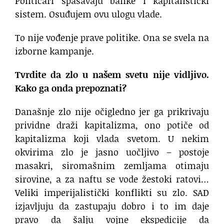
Političari spasavaju banke i kapitalistički
sistem. Osuđujem ovu ulogu vlade.
To nije vođenje prave politike. Ona se svela na
izborne kampanje.
Tvrdite da zlo u našem svetu nije vidljivo.
Kako ga onda prepoznati?
Današnje zlo nije očigledno jer ga prikrivaju
prividne draži kapitalizma, ono potiče od
kapitalizma koji vlada svetom. U nekim
okvirima zlo je jasno uočljivo – postoje
masakri, siromašnim zemljama otimaju
sirovine, a za naftu se vode žestoki ratovi…
Veliki imperijalistički konflikti su zlo. SAD
izjavljuju da zastupaju dobro i to im daje
pravo da šalju vojne ekspedicije da