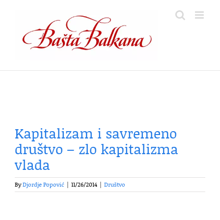
Skip
to
content
Kapitalizam i savremeno
društvo – zlo kapitalizma
vlada
By
Djordje Popović
|
11/26/2014
|
Društvo