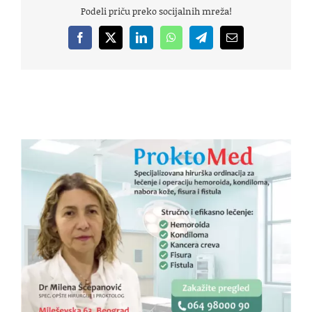
Podeli priču preko socijalnih mreža!
Facebook
X
LinkedIn
WhatsApp
Telegram
Email