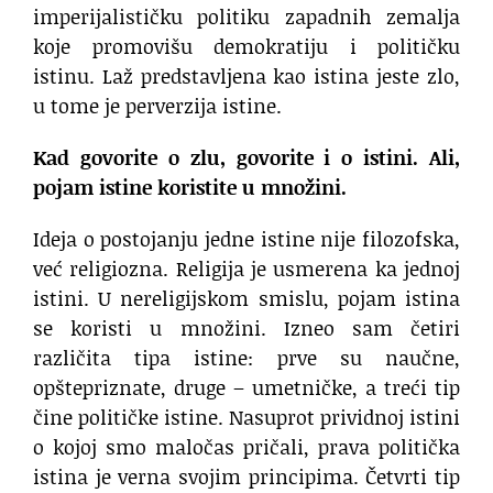
imperijalističku politiku zapadnih zemalja
koje promovišu demokratiju i političku
istinu. Laž predstavljena kao istina jeste zlo,
u tome je perverzija istine.
Kad govorite o zlu, govorite i o istini. Ali,
pojam istine koristite u množini.
Ideja o postojanju jedne istine nije filozofska,
već religiozna. Religija je usmerena ka jednoj
istini. U nereligijskom smislu, pojam istina
se koristi u množini. Izneo sam četiri
različita tipa istine: prve su naučne,
opštepriznate, druge – umetničke, a treći tip
čine političke istine. Nasuprot prividnoj istini
o kojoj smo maločas pričali, prava politička
istina je verna svojim principima. Četvrti tip