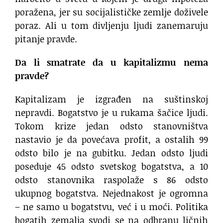
poražena, jer su socijalističke zemlje doživele
poraz. Ali u tom divljenju ljudi zanemaruju
pitanje pravde.
Da li smatrate da u kapitalizmu nema
pravde?
Kapitalizam je izgrađen na suštinskoj
nepravdi. Bogatstvo je u rukama šačice ljudi.
Tokom krize jedan odsto stanovništva
nastavio je da povećava profit, a ostalih 99
odsto bilo je na gubitku. Jedan odsto ljudi
poseduje 45 odsto svetskog bogatstva, a 10
odsto stanovnika raspolaže s 86 odsto
ukupnog bogatstva. Nejednakost je ogromna
– ne samo u bogatstvu, već i u moći. Politika
bogatih zemalja svodi se na odbranu ličnih