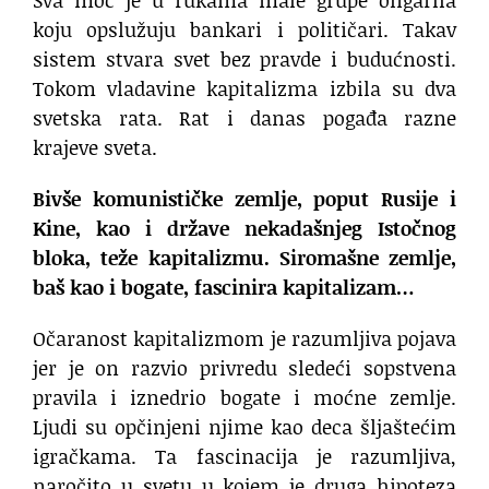
koju opslužuju bankari i političari. Takav
sistem stvara svet bez pravde i budućnosti.
Tokom vladavine kapitalizma izbila su dva
svetska rata. Rat i danas pogađa razne
krajeve sveta.
Bivše komunističke zemlje, poput Rusije i
Kine, kao i države nekadašnjeg Istočnog
bloka, teže kapitalizmu. Siromašne zemlje,
baš kao i bogate, fascinira kapitalizam…
Očaranost kapitalizmom je razumljiva pojava
jer je on razvio privredu sledeći sopstvena
pravila i iznedrio bogate i moćne zemlje.
Ljudi su opčinjeni njime kao deca šljaštećim
igračkama. Ta fascinacija je razumljiva,
naročito u svetu u kojem je druga hipoteza