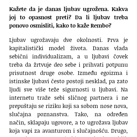
Kažete da je danas ljubav ugrožena. Kakva
joj to opasnost preti? Da li ljubav treba
ponovo osmisliti, kako to kaže Rembo?
Ljubav ugrožavaju dve okolnosti. Prva je
kapitalistički model života. Danas vlada
sebični individualizam, a u ljubavi čovek
treba da žrtvuje deo sebe i prihvati potpunu
prisutnost druge osobe. Između egoizma i
istinske ljubavi često postoji nesklad, pa zato
ljudi sve više teže sigurnosti u ljubavi. Na
internetu traže sebi sličnog partnera i ne
prepuštaju se riziku koji sa sobom nose nova,
slučajna poznanstva. Tako, na određen
način, sklapaju ugovore, a to ugrožava ljubav
koja vapi za avanturom i slučajnošću. Drugo,