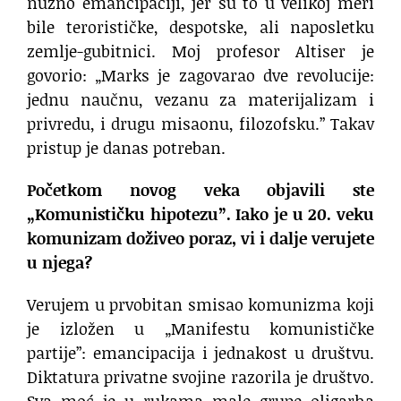
nužno emancipaciji, jer su to u velikoj meri
bile terorističke, despotske, ali naposletku
zemlje-gubitnici. Moj profesor Altiser je
govorio: „Marks je zagovarao dve revolucije:
jednu naučnu, vezanu za materijalizam i
privredu, i drugu misaonu, filozofsku.” Takav
pristup je danas potreban.
Početkom novog veka objavili ste
„Komunističku hipotezu”. Iako je u 20. veku
komunizam doživeo poraz, vi i dalje verujete
u njega?
Verujem u prvobitan smisao komunizma koji
je izložen u „Manifestu komunističke
partije”: emancipacija i jednakost u društvu.
Diktatura privatne svojine razorila je društvo.
Sva moć je u rukama male grupe oligarha