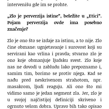
intervenišu gde im se prohte.
„Zlo je perverzija istine”, beležite u „Etici”.
Pojam perverzija ovde ima posebno
značenje?
Zlo je ono što se izdaje za istinu, a to nije. Zlo
čine obmane: ugnjetavanje i surovost koji su
servirani kao vrlina i pravda; stvarno zlo je
ono koje obmanjuje ljudsku svest. Zlo koje
nas ne dovodi u zabludu lako prepoznamo i,
samim tim, borimo se protiv njega. Kad se
nađu pred neskrivenom strahotom, npr.
masakrom, ljudi reaguju. Ali ono što mi
vidimo samo je jedan segment zla. Jer, zlo je
u svojoj najčistijoj definiciji skriveno i
ogrnuto velom dobra. Upravo bih tako opisao