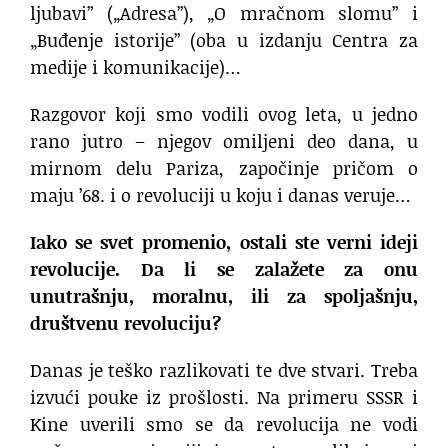
ljubavi” („Adresa”), „O mračnom slomu” i
„Buđenje istorije” (oba u izdanju Centra za
medije i komunikacije)…
Razgovor koji smo vodili ovog leta, u jedno
rano jutro – njegov omiljeni deo dana, u
mirnom delu Pariza, započinje pričom o
maju ’68. i o revoluciji u koju i danas veruje…
Iako se svet promenio, ostali ste verni ideji
revolucije. Da li se zalažete za onu
unutrašnju, moralnu, ili za spoljašnju,
društvenu revoluciju?
Danas je teško razlikovati te dve stvari. Treba
izvući pouke iz prošlosti. Na primeru SSSR i
Kine uverili smo se da revolucija ne vodi