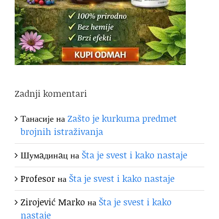
Zadnji komentari
Танасије
на
Zašto je kurkuma predmet
brojnih istraživanja
Шумaдинaц
на
Šta je svest i kako nastaje
Profesor
на
Šta je svest i kako nastaje
Zirojević Marko
на
Šta je svest i kako
nastaje