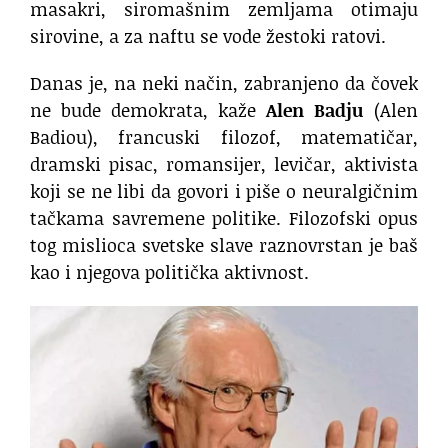
masakri, siromašnim zemljama otimaju
sirovine, a za naftu se vode žestoki ratovi.
Danas je, na neki način, zabranjeno da čovek
ne bude demokrata, kaže
Alen Badju
(Alen
Badiou), francuski filozof, matematičar,
dramski pisac, romansijer, levičar, aktivista
koji se ne libi da govori i piše o neuralgičnim
tačkama savremene politike. Filozofski opus
tog mislioca svetske slave raznovrstan je baš
kao i njegova politička aktivnost.