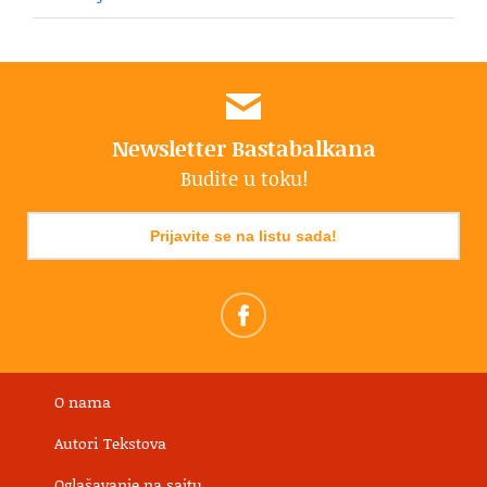
Newsletter Bastabalkana
Budite u toku!
Prijavite se na listu sada!
O nama
Autori Tekstova
Oglašavanje na sajtu