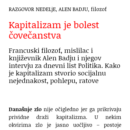
RAZGOVOR NEDELjE, ALEN BADJU, filozof
Kapitalizam je bolest
čovečanstva
Francuski filozof, mislilac i
književnik Alen Badju i njegov
intervju za dnevni list Politika. Kako
je kapitalizam stvorio socijalnu
nejednakost, pohlepu, ratove
Današnje zlo
nije očigledno jer ga prikrivaju
prividne draži kapitalizma. U nekim
okvirima zlo je jasno uočljivo – postoje