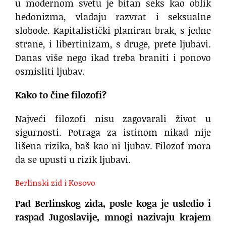
u modernom svetu je bitan seks kao oblik
hedonizma, vladaju razvrat i seksualne
slobode. Kapitalistički planiran brak, s jedne
strane, i libertinizam, s druge, prete ljubavi.
Danas više nego ikad treba braniti i ponovo
osmisliti ljubav.
Kako to čine filozofi?
Najveći filozofi nisu zagovarali život u
sigurnosti. Potraga za istinom nikad nije
lišena rizika, baš kao ni ljubav. Filozof mora
da se upusti u rizik ljubavi.
Berlinski zid i Kosovo
Pad Berlinskog zida, posle koga je usledio i
raspad Jugoslavije, mnogi nazivaju krajem