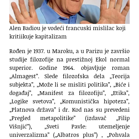
Alen Badiou je vodeći francuski mislilac koji
kritiikuje kapitalizam
Rođen je 1937. u Maroku, a u Parizu je završio
studije filozofije na prestižnoj Ekol normal
superior. Godine 1964. objavljuje roman
„Almagest”. Slede filozofska dela „Teorija
subjekta”, „Može li se misliti politika”, „Biće i
događaj”, „Manifest za filozofiju”, „Etika”,
„Logike svetova”, „Komunistička hipoteza”,
„Platnova država” i dr. Kod nas su prevedeni
„Pregled metapolitike” (izdavač „Filip
Višnjić”), „Sveti Pavle: utemeljenje
univerzalizma” („Albatros plus”) , „Pohvala