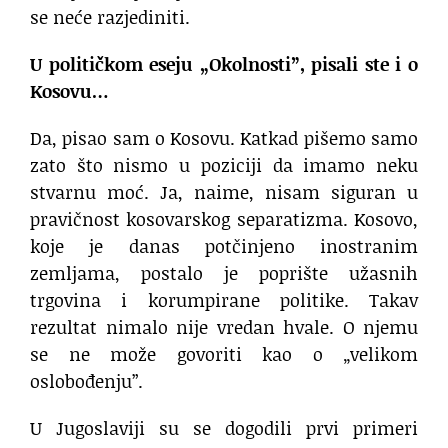
se neće razjediniti.
U političkom eseju „Okolnosti”, pisali ste i o
Kosovu…
Da, pisao sam o Kosovu. Katkad pišemo samo
zato što nismo u poziciji da imamo neku
stvarnu moć. Ja, naime, nisam siguran u
pravičnost kosovarskog separatizma. Kosovo,
koje je danas potčinjeno inostranim
zemljama, postalo je poprište užasnih
trgovina i korumpirane politike. Takav
rezultat nimalo nije vredan hvale. O njemu
se ne može govoriti kao o „velikom
oslobođenju”.
U Jugoslaviji su se dogodili prvi primeri