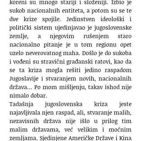
koreni su mnogo stariji i složeniji. Izbio je
sukob nacionalnih entiteta, a potom su se te
dve krize spojile. Jedinstven ideološki i
politički sistem ujedinjavao je jugoslovenske
zemlje, a njegovim rušenjem staro
nacionalno pitanje je u tom regionu opet
uzelo neverovatnog maha. Došlo je do sukoba
i vođeni su stravični građanski ratovi, kao da
se ta kriza mogla rešiti jedino raspadom
Jugoslavije i stvaranjem novih, nacionalnih
država… Po mom mišljenju, takav ishod nije
nimalo dobar.
Tadašnja jugoslovenska kriza jeste
najavljivala njen raspad, ali, stvaranje malih,
nezavisnih država nije išlo u prilog tim
malim državama, već velikim i moćnim
zemljama. Sjedinjene Američke Države i Kina