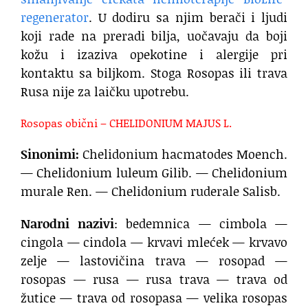
regenerator
. U dodiru sa njim berači i ljudi
koji rade na preradi bilja, uočavaju da boji
kožu i izaziva opekotine i alergije pri
kontaktu sa biljkom. Stoga Rosopas ili trava
Rusa nije za laičku upotrebu.
Rosopas obični – CHELIDONIUM MAJUS L.
Sinonimi:
Chelidonium hacmatodes Moench.
— Chelidonium luleum Gilib. — Chelidonium
murale Ren. — Chelidonium ruderale Salisb.
Narodni nazivi
: bedemnica — cimbola —
cingola — cindola — krvavi mlećek — krvavo
zelje — lastovičina trava — rosopad —
rosopas — rusa — rusa trava — trava od
žutice — trava od rosopasa — velika rosopas