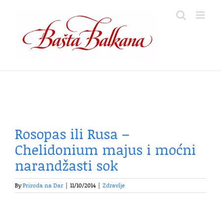
Skip
to
content
Rosopas ili Rusa –
Chelidonium majus i moćni
narandžasti sok
By
Priroda na Dar
|
11/10/2014
|
Zdravlje