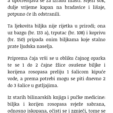
a upotrebljava se za izradu masti. Svježi sok,
dulje vrijeme kapan na bradavice i lišaje,
potpuno će ih odstranili.
Ta ljekovita biljka nije rijetka u prirodi; ona
uz bazgu (br. 133 a), trputac (br. 108) i koprivu
(br. 150) pripada onim biljkama koje stalno
prate ljudska naselja.
Priprema čaja vrši se u obliku čajnog oparka
te se 1 do 2 čajne žlice osušene biljke i
korijena rosopasa preliju 1 šalicom kipuće
vode, a prema potrebi mogu se piti dnevno 2
do 3 šalice u gutljajima.
Iz starih bilinarskih knjiga i pučke medicine:
biljka i korijen rosopasa svježe sabrana,
odnosno iskopana, očisti se i zgnječi, tome se