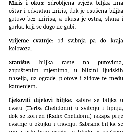
Miris i okus
: zdrobljena svježa biljka ima
oštar i odvratan miris, dok je osušena biljka
gotovo bez mirisa, a okusa je oštra, slana i
gorka, koji se dugo ne gubi.
Vrijeme cvatnje
: od svibnja pa do kraja
kolovoza.
Stanište:
biljka raste na putovima,
zapuštenim mjestima, u blizini ljudskih
naselja, uz ograde, plotove i zidove te među
kamenjem.
Ljekoviti dijelovi biljke
: sabire se biljka u
cvatu (Herba Chelidonii) u svibnju i lipnju,
dok se korijen (Radix Chelidonii) iskapa prije
cvatnje u ožujku i travnju. Sabrana biljka se
mora vrlo brzo osušiti u hladu, a očišćeni