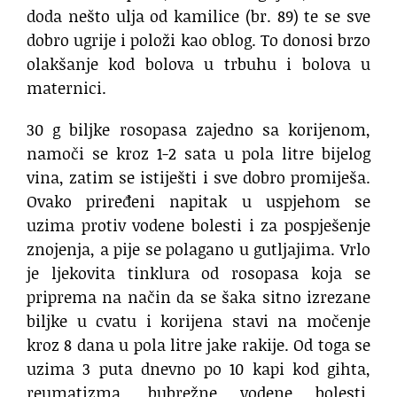
doda nešto ulja od kamilice (br. 89) te se sve
dobro ugrije i položi kao oblog. To donosi brzo
olakšanje kod bolova u trbuhu i bolova u
maternici.
30 g biljke rosopasa zajedno sa korijenom,
namoči se kroz 1-2 sata u pola litre bijelog
vina, zatim se istiješti i sve dobro promiješa.
Ovako priređeni napitak u uspjehom se
uzima protiv vodene bolesti i za pospješenje
znojenja, a pije se polagano u gutljajima. Vrlo
je ljekovita tinklura od rosopasa koja se
priprema na način da se šaka sitno izrezane
biljke u cvatu i korijena stavi na močenje
kroz 8 dana u pola litre jake rakije. Od toga se
uzima 3 puta dnevno po 10 kapi kod gihta,
reumatizma, bubrežne vodene bolesti,