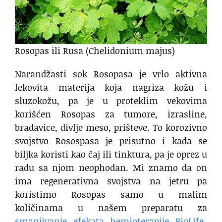
Rosopas ili Rusa (Chelidonium majus)
Narandžasti sok Rosopasa je vrlo aktivna
lekovita materija koja nagriza kožu i
sluzokožu, pa je u proteklim vekovima
korišćen Rosopas za tumore, izrasline,
bradavice, divlje meso, prišteve. To korozivno
svojstvo Rosospasa je prisutno i kada se
biljka koristi kao čaj ili tinktura, pa je oprez u
radu sa njom neophodan. Mi znamo da on
ima regenerativna svojstva na jetru pa
koristimo Rosopas samo u malim
količinama u našem preparatu za
smanjivanje efekata hemioterapije BioLife