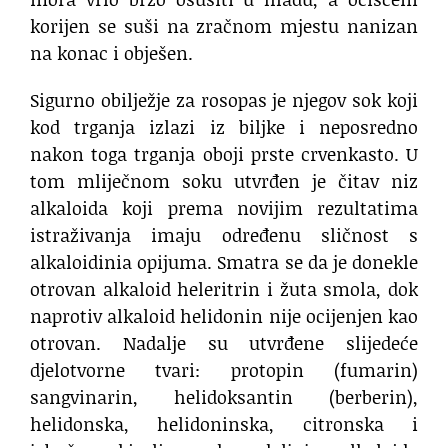
korijen se suši na zračnom mjestu nanizan
na konac i obješen.
Sigurno obilježje za rosopas je njegov sok koji
kod trganja izlazi iz biljke i neposredno
nakon toga trganja oboji prste crvenkasto. U
tom mliječnom soku utvrđen je čitav niz
alkaloida koji prema novijim rezultatima
istraživanja imaju određenu sličnost s
alkaloidinia opijuma. Smatra se da je donekle
otrovan alkaloid heleritrin i žuta smola, dok
naprotiv alkaloid helidonin nije ocijenjen kao
otrovan. Nadalje su utvrđene slijedeće
djelotvorne tvari: protopin (fumarin)
sangvinarin, helidoksantin (berberin),
helidonska, helidoninska, citronska i