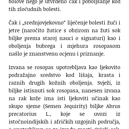
bolove nego je utvrđeno čak i poboljšanje kod
tih zloćudnih bolesti.
Čak i „srednjovjekovno“ liječenje bolesti žuči i
jetre (naročito žutice s obzirom na žuti sok
biljke prema staroj nauci o signaturi) kao i
oboljenja bubrega i mjehura rosopasom
našlo je znanstvenu ocjenu i priznanje.
Izvana se rosopas upotrebljava kao ljekovito
podražajno sredstvo kod lišaja, krasta i
raznih drugih kožnih oboljenja. Svježi, iz
biljke istisnuti sok rosopasa, nanesen izvana
na rak kože ima isti ljekoviti učinak kao
skupo sjeme (Semen Jequirity) biljke Abrus
precatorius L., koje se uvozi iz
istočnoindijskih i afričkih uzgojnih područja,