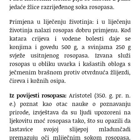
jedaće žlice razrijeđenog soka rosopasa.
Primjena u liječenju životinja: i u liječenju
životinja nalazi rosopas dobru primjenu. Kod
katara crijeva i vodene bolesti daje se
konjima i govedu 500 g, a svinjama 250 g
svježe usitnjenog rosopasa. Izvana služi
rosopas u obliku uvarka i kašastih obloga s
ječmenim brašnom protiv otvrdnuća žlijezdi,
čireva i kožnih osipa.
Iz povijesti rosopasa:
Aristotel (350. g. pr. n.
e.) poznat kao otac nauke o poznavanju
prirode, izvještava da su ljudi upozoreni na
ljekovitu moć rosopasa tako, što su opazili da
lastavice svojoj slijepoj mladunčadi
premazuju oči mliječnim sokom rosopasa.