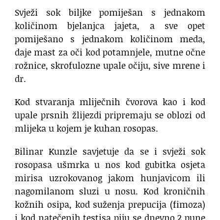
Svježi sok biljke pomiješan s jednakom
količinom bjelanjca jajeta, a sve opet
pomiješano s jednakom količinom meda,
daje mast za oči kod potamnjele, mutne očne
rožnice, skrofulozne upale očiju, sive mrene i
dr.
Kod stvaranja mliječnih čvorova kao i kod
upale prsnih žlijezdi pripremaju se oblozi od
mlijeka u kojem je kuhan rosopas.
Bilinar Kunzle savjetuje da se i svježi sok
rosopasa ušmrka u nos kod gubitka osjeta
mirisa uzrokovanog jakom hunjavicom ili
nagomilanom sluzi u nosu. Kod kroničnih
kožnih osipa, kod suženja prepucija (fimoza)
i kod natečenih testisa piju se dnevno 2 pune