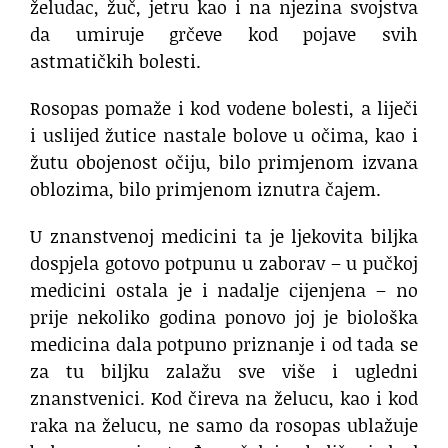
želudac, žuč, jetru kao i na njezina svojstva
da umiruje grčeve kod pojave svih
astmatičkih bolesti.
Rosopas pomaže i kod vodene bolesti, a liječi
i uslijed žutice nastale bolove u očima, kao i
žutu obojenost očiju, bilo primjenom izvana
oblozima, bilo primjenom iznutra čajem.
U znanstvenoj medicini ta je ljekovita biljka
dospjela gotovo potpunu u zaborav – u pučkoj
medicini ostala je i nadalje cijenjena – no
prije nekoliko godina ponovo joj je biološka
medicina dala potpuno priznanje i od tada se
za tu biljku zalažu sve više i ugledni
znanstvenici. Kod čireva na želucu, kao i kod
raka na želucu, ne samo da rosopas ublažuje