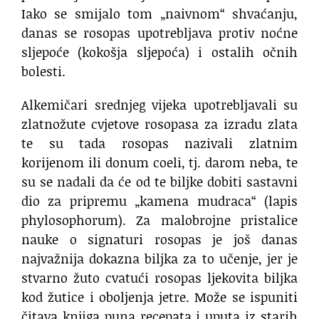
Iako se smijalo tom „naivnom“ shvaćanju,
danas se rosopas upotrebljava protiv noćne
sljepoće (kokošja sljepoća) i ostalih očnih
bolesti.
Alkemičari srednjeg vijeka upotrebljavali su
zlatnožute cvjetove rosopasa za izradu zlata
te su tada rosopas nazivali zlatnim
korijenom ili donum coeli, tj. darom neba, te
su se nadali da će od te biljke dobiti sastavni
dio za pripremu „kamena mudraca“ (lapis
phylosophorum). Za malobrojne pristalice
nauke o signaturi rosopas je još danas
najvažnija dokazna biljka za to učenje, jer je
stvarno žuto cvatući rosopas ljekovita biljka
kod žutice i oboljenja jetre. Može se ispuniti
čitava knjiga puna recepata i uputa iz starih