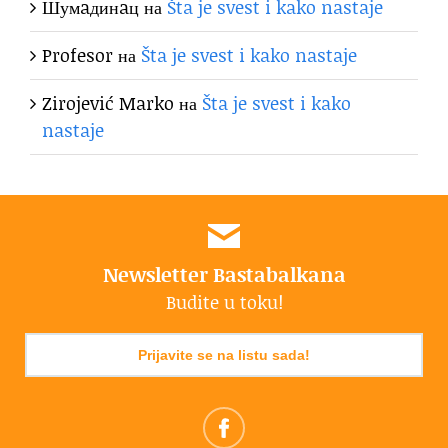
Шумaдинaц
на
Šta je svest i kako nastaje
Profesor
на
Šta je svest i kako nastaje
Zirojević Marko
на
Šta je svest i kako
nastaje
Newsletter Bastabalkana
Budite u toku!
Prijavite se na listu sada!