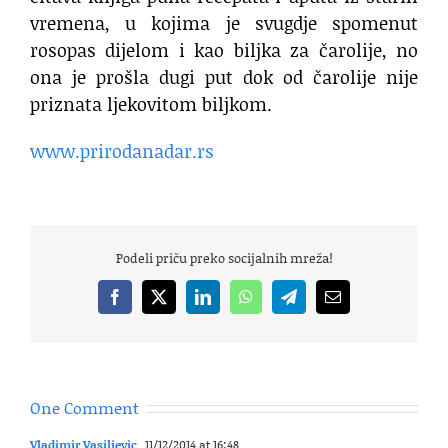
vremena, u kojima je svugdje spomenut
rosopas dijelom i kao biljka za čarolije, no
ona je prošla dugi put dok od čarolije nije
priznata ljekovitom biljkom.
www.prirodanadar.rs
Podeli priču preko socijalnih mreža!
Facebook
X
LinkedIn
WhatsApp
Telegram
Email
One Comment
Vladimir Vasiljevic
11/12/2014 at 16:48