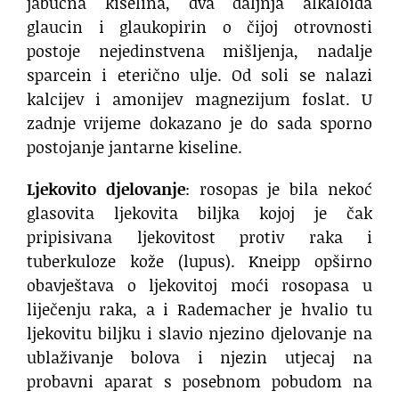
jabučna kiselina, dva daljnja alkaloida
glaucin i glaukopirin o čijoj otrovnosti
postoje nejedinstvena mišljenja, nadalje
sparcein i eterično ulje. Od soli se nalazi
kalcijev i amonijev magnezijum foslat. U
zadnje vrijeme dokazano je do sada sporno
postojanje jantarne kiseline.
Ljekovito djelovanje
: rosopas je bila nekoć
glasovita ljekovita biljka kojoj je čak
pripisivana ljekovitost protiv raka i
tuberkuloze kože (lupus). Kneipp opširno
obavještava o ljekovitoj moći rosopasa u
liječenju raka, a i Rademacher je hvalio tu
ljekovitu biljku i slavio njezino djelovanje na
ublaživanje bolova i njezin utjecaj na
probavni aparat s posebnom pobudom na