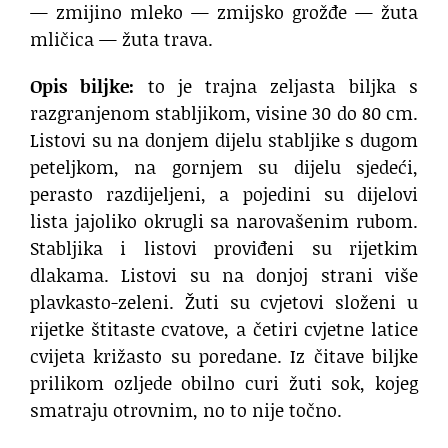
— zmijino mleko — zmijsko grožđe — žuta
mličica — žuta trava.
Opis biljke:
to je trajna zeljasta biljka s
razgranjenom stabljikom, visine 30 do 80 cm.
Listovi su na donjem dijelu stabljike s dugom
peteljkom, na gornjem su dijelu sjedeći,
perasto razdijeljeni, a pojedini su dijelovi
lista jajoliko okrugli sa narovašenim rubom.
Stabljika i listovi proviđeni su rijetkim
dlakama. Listovi su na donjoj strani više
plavkasto-zeleni. Žuti su cvjetovi složeni u
rijetke štitaste cvatove, a četiri cvjetne latice
cvijeta križasto su poredane. Iz čitave biljke
prilikom ozljede obilno curi žuti sok, kojeg
smatraju otrovnim, no to nije točno.