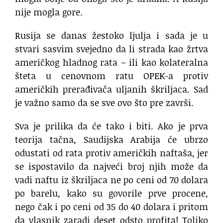
nije mogla gore.
Rusija se danas žestoko ljulja i sada je u
stvari sasvim svejedno da li strada kao žrtva
američkog hladnog rata – ili kao kolateralna
šteta u cenovnom ratu OPEK-a protiv
američkih prerađivača uljanih škriljaca. Sad
je važno samo da se sve ovo što pre završi.
Sva je prilika da će tako i biti. Ako je prva
teorija tačna, Saudijska Arabija će ubrzo
odustati od rata protiv američkih naftaša, jer
se ispostavilo da najveći broj njih može da
vadi naftu iz škriljaca ne po ceni od 70 dolara
po barelu, kako su govorile prve procene,
nego čak i po ceni od 35 do 40 dolara i pritom
da vlasnik zaradi deset odsto profita! Toliko