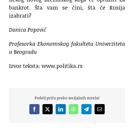
bankrot. Šta vam se čini, šta će Rusija
izabrati?
Danica Popović
Profesorka Ekonomskog fakulteta Univerziteta
u Beogradu
Izvor teksta: www.politika.rs
Podeli priču preko socijalnih mreža!
Facebook
X
LinkedIn
WhatsApp
Telegram
Email