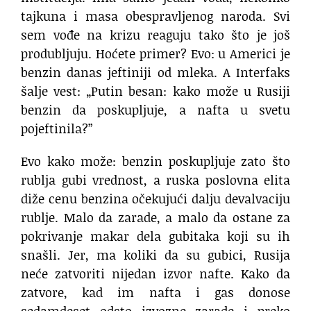
tajkuna i masa obespravljenog naroda. Svi
sem vođe na krizu reaguju tako što je još
produbljuju. Hoćete primer? Evo: u Americi je
benzin danas jeftiniji od mleka. A Interfaks
šalje vest: „Putin besan: kako može u Rusiji
benzin da poskupljuje, a nafta u svetu
pojeftinila?”
Evo kako može: benzin poskupljuje zato što
rublja gubi vrednost, a ruska poslovna elita
diže cenu benzina očekujući dalju devalvaciju
rublje. Malo da zarade, a malo da ostane za
pokrivanje makar dela gubitaka koji su ih
snašli. Jer, ma koliki da su gubici, Rusija
neće zatvoriti nijedan izvor nafte. Kako da
zatvore, kad im nafta i gas donose
sedamdeset odsto izvozne zarade i preko