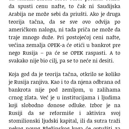
da spusti cenu nafte, to čak ni Saudijska
Arabija ne može sebi da priušti. Ako je druga
teorija tačna, da se sve ovo odvija po
američkom nalogu, ni tada priča ne može da
traje mnogo duže. Pri postojećoj ceni nafte,
većina zemalja OPEK-a će otići u bankrot pre
nego Rusija – pa će se OPEK raspasti. A to
svakako nije bio cilj, pa se to neće ni desiti.
Koja god da je teorija tačna, otkrilo se koliko
je Rusija ranjiva. Kao i to da njena odbrana od
bankrota nije pod zemljom, u zalihama
crnog zlata. Već je u institucijama i ljudima
koji slobodno donose odluke. Izbor je na
Rusiji da se reformiše i aktivira svoj
stomilionski ljudski kapital, ili da sutra traži
nekog novog Bžežinskog koga će optužiti za