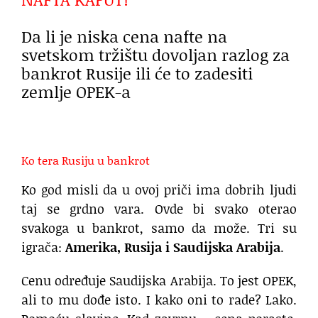
Da li je niska cena nafte na
svetskom tržištu dovoljan razlog za
bankrot Rusije ili će to zadesiti
zemlje OPEK-a
Ko tera Rusiju u bankrot
Ko god misli da u ovoj priči ima dobrih ljudi
taj se grdno vara. Ovde bi svako oterao
svakoga u bankrot, samo da može. Tri su
igrača:
Amerika, Rusija i Saudijska Arabija
.
Cenu određuje Saudijska Arabija. To jest OPEK,
ali to mu dođe isto. I kako oni to rade? Lako.