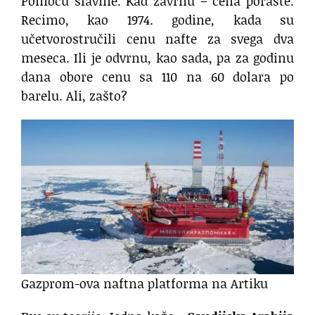
Pomoću slavine. Kad zavrnu – cena poraste.
Recimo, kao 1974. godine, kada su
učetvorostručili cenu nafte za svega dva
meseca. Ili je odvrnu, kao sada, pa za godinu
dana obore cenu sa 110 na 60 dolara po
barelu. Ali, zašto?
Gazprom-ova naftna platforma na Artiku