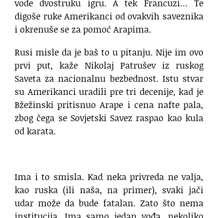
vode dvostruku igru. A tek Francuzi… Te
digoše ruke Amerikanci od ovakvih saveznika
i okrenuše se za pomoć Arapima.
Rusi misle da je baš to u pitanju. Nije im ovo
prvi put, kaže Nikolaj Patrušev iz ruskog
Saveta za nacionalnu bezbednost. Istu stvar
su Amerikanci uradili pre tri decenije, kad je
Bžežinski pritisnuo Arape i cena nafte pala,
zbog čega se Sovjetski Savez raspao kao kula
od karata.
Ima i to smisla. Kad neka privreda ne valja,
kao ruska (ili naša, na primer), svaki jači
udar može da bude fatalan. Zato što nema
institucija. Ima samo jedan vođa, nekoliko