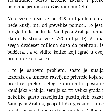
polovine prihoda u državnom budžetu!
Ni devizne rezerve od 428 milijardi dolara
neće Rusiji biti od prevelike pomoći. To jest,
mogle bi da budu da Saudijska Arabija nema
skoro dvostruko više (743 milijarde). A ima
svega dvadeset miliona duša da prehrani iz
budžeta. Pa vi vidite koliko koji igrač u ovoj
priči može da izdrži.
I to je osnovni problem: zašto je Rusija
izabrala da umesto razvijene privrede koja se
prostire preko celog kontinenta postane
Saudijska Arabija, zemlja sa tri velika grada i
nekoliko gusto naseljenih pustinjskih oaza?
Saudijska Arabija, geopolitički gledano, i nije
mogla bolje od onoga što je uradila. A Rusija