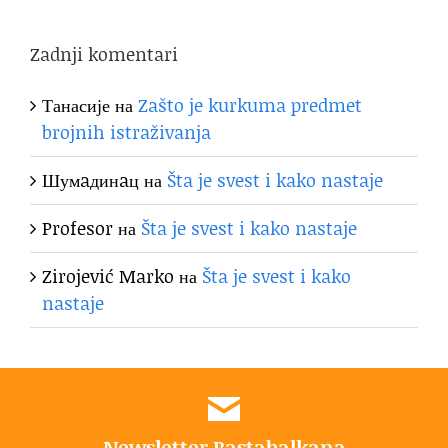
Zadnji komentari
Танасије
на
Zašto je kurkuma predmet
brojnih istraživanja
Шумaдинaц
на
Šta je svest i kako nastaje
Profesor
на
Šta je svest i kako nastaje
Zirojević Marko
на
Šta je svest i kako
nastaje
Newsletter Bastabalkana