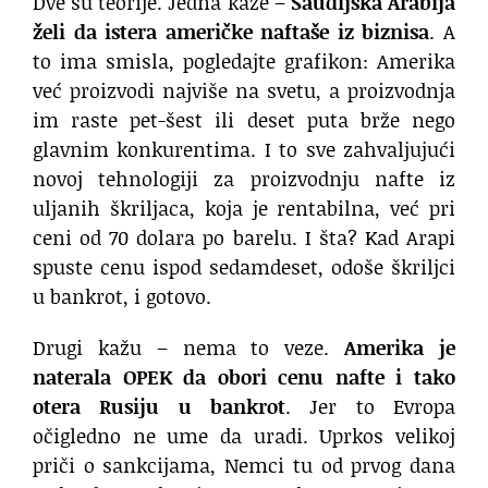
Dve su teorije. Jedna kaže –
Saudijska Arabija
želi da istera američke naftaše iz biznisa
. A
to ima smisla, pogledajte grafikon: Amerika
već proizvodi najviše na svetu, a proizvodnja
im raste pet-šest ili deset puta brže nego
glavnim konkurentima. I to sve zahvaljujući
novoj tehnologiji za proizvodnju nafte iz
uljanih škriljaca, koja je rentabilna, već pri
ceni od 70 dolara po barelu. I šta? Kad Arapi
spuste cenu ispod sedamdeset, odoše škriljci
u bankrot, i gotovo.
Drugi kažu – nema to veze.
Amerika je
naterala OPEK da obori cenu nafte i tako
otera Rusiju u bankrot
. Jer to Evropa
očigledno ne ume da uradi. Uprkos velikoj
priči o sankcijama, Nemci tu od prvog dana