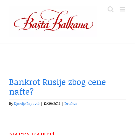
Skip
to
content
Bankrot Rusije zbog cene
nafte?
By
Djordje Popović
|
12/29/2014
|
Društvo
NAFTA KAPUT!