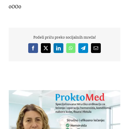
oOOo
Podeli priču preko socijalnih mreža!
Facebook
X
LinkedIn
WhatsApp
Telegram
Email