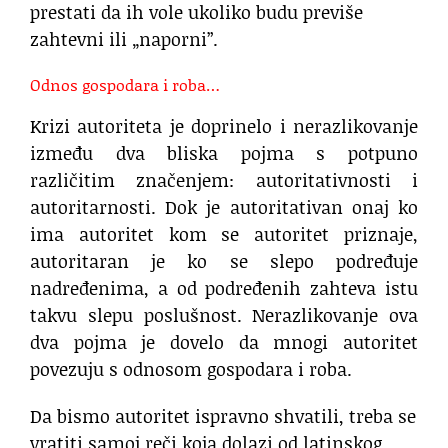
prestati da ih vole ukoliko budu previše
zahtevni ili „naporni”.
Odnos gospodara i roba…
Krizi autoriteta je doprinelo i nerazlikovanje
između dva bliska pojma s potpuno
različitim značenjem: autoritativnosti i
autoritarnosti. Dok je autoritativan onaj ko
ima autoritet kom se autoritet priznaje,
autoritaran je ko se slepo podređuje
nadređenima, a od podređenih zahteva istu
takvu slepu poslušnost. Nerazlikovanje ova
dva pojma je dovelo da mnogi autoritet
povezuju s odnosom gospodara i roba.
Da bismo autoritet ispravno shvatili, treba se
vratiti samoj reči koja dolazi od latinskog