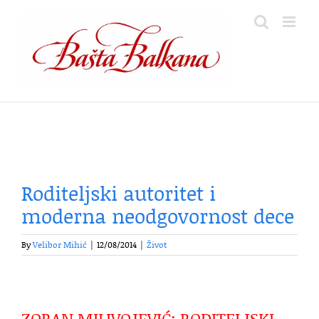
Skip
to
content
Roditeljski autoritet i
moderna neodgovornost dece
By
Velibor Mihić
|
12/08/2014
|
Život
ZORAN MILIVOJEVIĆ: RODITELJSKI