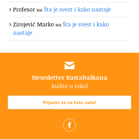
Profesor
на
Šta je svest i kako nastaje
Zirojević Marko
на
Šta je svest i kako
nastaje
Newsletter Bastabalkana
Budite u toku!
Prijavite se na listu sada!