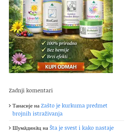
Zadnji komentari
Танасије
на
Zašto je kurkuma predmet
brojnih istraživanja
Шумaдинaц
на
Šta je svest i kako nastaje