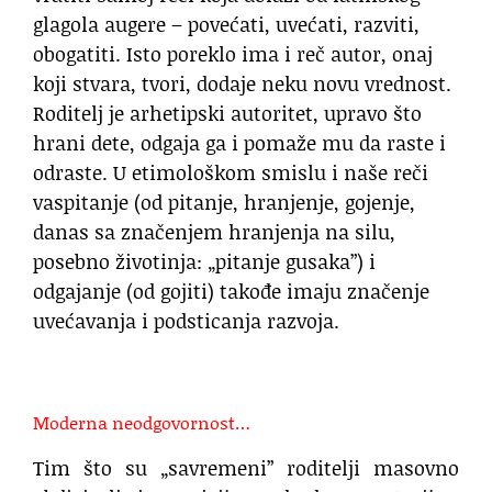
glagola augere – povećati, uvećati, razviti,
obogatiti. Isto poreklo ima i reč autor, onaj
koji stvara, tvori, dodaje neku novu vrednost.
Roditelj je arhetipski autoritet, upravo što
hrani dete, odgaja ga i pomaže mu da raste i
odraste. U etimološkom smislu i naše reči
vaspitanje (od pitanje, hranjenje, gojenje,
danas sa značenjem hranjenja na silu,
posebno životinja: „pitanje gusaka”) i
odgajanje (od gojiti) takođe imaju značenje
uvećavanja i podsticanja razvoja.
Moderna neodgovornost…
Tim što su „savremeni” roditelji masovno