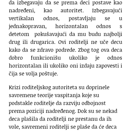
da izbegavaju da se prema deci postave kao
nadređeni, kao autoritet. Izbegavajući
vertikalan odnos, postavljaju se u
jednakopravan, horizontalan odnos s
detetom pokušavajući da mu budu najbolji
drug ili drugarica. Ovi roditelji ne uče decu
kako da se zdravo podrede. Zbog tog ova deca
dobro funkcionišu ukoliko je odnos
horizontalan ili ukoliko oni izdaju zapovesti i
čija se volja poštuje.
Krizi roditeljskog autoriteta su doprinele
savremene teorije vaspitanja koje su
podstakle roditelje da razviju odbojnost
prema poziciji nadređenog. Dok su se nekad
deca plašila da roditelji ne prestanu da ih
vole, savremeni roditelji se plaše da će deca