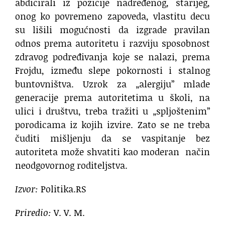
abdicirali iz pozicije nadređenog, starijeg,
onog ko povremeno zapoveda, vlastitu decu
su lišili mogućnosti da izgrade pravilan
odnos prema autoritetu i razviju sposobnost
zdravog podređivanja koje se nalazi, prema
Frojdu, između slepe pokornosti i stalnog
buntovništva. Uzrok za „alergiju” mlade
generacije prema autoritetima u školi, na
ulici i društvu, treba tražiti u „spljoštenim”
porodicama iz kojih izvire. Zato se ne treba
čuditi mišljenju da se vaspitanje bez
autoriteta može shvatiti kao moderan način
neodgovornog roditeljstva.
Izvor:
Politika.RS
Priredio:
V. V. M.