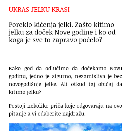
UKRAS JELKU KRASI
Poreklo kićenja jelki. Zašto kitimo
jelku za doček Nove godine i ko od
koga je sve to zapravo počelo?
Kako god da odlučimo da dočekamo Novu
godinu, jedno je sigurno, nezamisliva je bez
novogodišnje jelke. Ali otkud taj običaj da
kitimo jelku?
Postoji nekoliko priča koje odgovaraju na ovo
pitanje a vi odaberite najdražu.