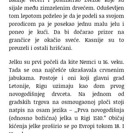
sijale među zimzelenim drvećem. Oduševljen
tom lepotom poželeo je da je podeli sa svojom
porodicom pa je posekao jednu malu jelu i
poneo je kući. Da bi dočarao prizor na
grančice je okačio sveće. Kasnije su to
preuzeli i ostali hrišćani.
Jelku su prvi počeli da kite Nemci u 16. veku.
Tada se ona najčešće ukrašavala crvnenim
jabukama. Postoje i oni koji glavni grad
Letonije, Rigu uzimaju kao dom prvog
novogodišnjeg drvceta. Na jednom od
gradskih trgova na osmougaonoj ploči stoji
natpis na osam jezika – ,,Prva novogodišnja
(odnosno božićna) jelka u Rigi 1510.’’ Običaj
kićenja jelke proširio se po Evropi tokom 18. I