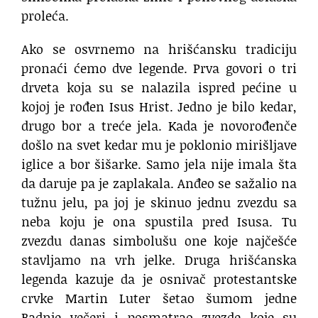
proleća.
Ako se osvrnemo na hrišćansku tradiciju
pronaći ćemo dve legende. Prva govori o tri
drveta koja su se nalazila ispred pećine u
kojoj je rođen Isus Hrist. Jedno je bilo kedar,
drugo bor a treće jela. Kada je novorođenče
došlo na svet kedar mu je poklonio mirišljave
iglice a bor šišarke. Samo jela nije imala šta
da daruje pa je zaplakala. Anđeo se sažalio na
tužnu jelu, pa joj je skinuo jednu zvezdu sa
neba koju je ona spustila pred Isusa. Tu
zvezdu danas simbolušu one koje najčešće
stavljamo na vrh jelke. Druga hrišćanska
legenda kazuje da je osnivač protestantske
crvke Martin Luter šetao šumom jedne
Badnje večeri i posmatrao zvezde koje su