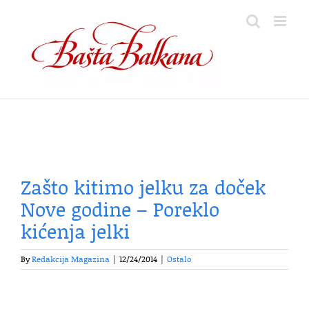
Skip
to
content
Zašto kitimo jelku za doček
Nove godine – Poreklo
kićenja jelki
By
Redakcija Magazina
|
12/24/2014
|
Ostalo