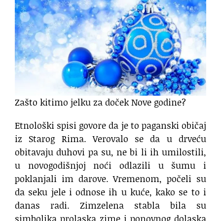
Zašto kitimo jelku za doček Nove godine?
Etnološki spisi govore da je to paganski običaj
iz Starog Rima. Verovalo se da u drveću
obitavaju duhovi pa su, ne bi li ih umilostili,
u novogodišnjoj noći odlazili u šumu i
poklanjali im darove. Vremenom, počeli su
da seku jele i odnose ih u kuće, kako se to i
danas radi. Zimzelena stabla bila su
simbolika prolaska zime i ponovnog dolaska