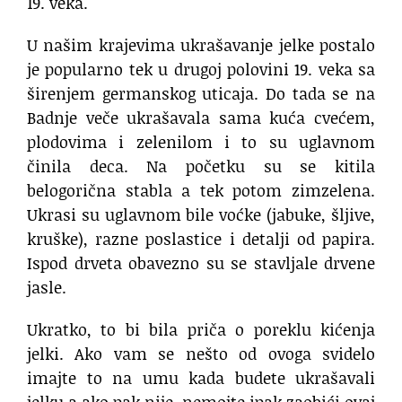
19. veka.
U našim krajevima ukrašavanje jelke postalo
je popularno tek u drugoj polovini 19. veka sa
širenjem germanskog uticaja. Do tada se na
Badnje veče ukrašavala sama kuća cvećem,
plodovima i zelenilom i to su uglavnom
činila deca. Na početku su se kitila
belogorična stabla a tek potom zimzelena.
Ukrasi su uglavnom bile voćke (jabuke, šljive,
kruške), razne poslastice i detalji od papira.
Ispod drveta obavezno su se stavljale drvene
jasle.
Ukratko, to bi bila priča o poreklu kićenja
jelki. Ako vam se nešto od ovoga svidelo
imajte to na umu kada budete ukrašavali
jelku a ako pak nije, nemojte ipak zaobići ovaj