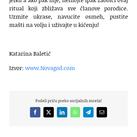
ritual koji zbližava sve članove porodice.
Uzmite ukrase, navucite osmeh, pustite
mašti na volju i uživajte u kićenju!
Katarina Baletić
Izvor:
www.Novagod.com
Podeli priču preko socijalnih mreža!
Facebook
X
LinkedIn
WhatsApp
Telegram
Email