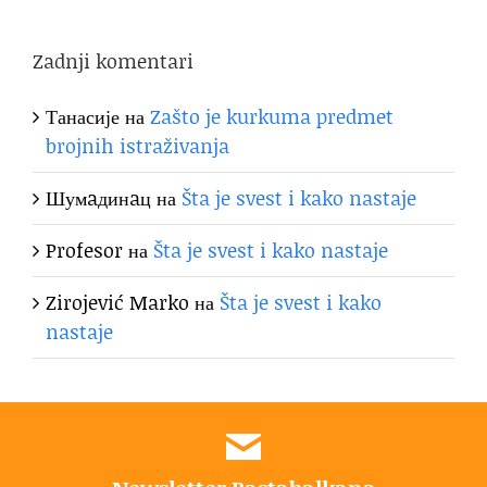
Zadnji komentari
Танасије
на
Zašto je kurkuma predmet
brojnih istraživanja
Шумaдинaц
на
Šta je svest i kako nastaje
Profesor
на
Šta je svest i kako nastaje
Zirojević Marko
на
Šta je svest i kako
nastaje