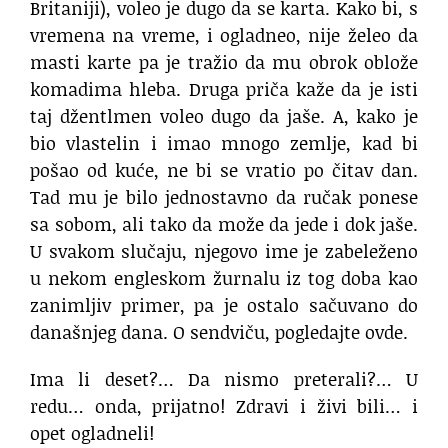
Britaniji), voleo je dugo da se karta. Kako bi, s
vremena na vreme, i ogladneo, nije želeo da
masti karte pa je tražio da mu obrok oblože
komadima hleba. Druga priča kaže da je isti
taj džentlmen voleo dugo da jaše. A, kako je
bio vlastelin i imao mnogo zemlje, kad bi
pošao od kuće, ne bi se vratio po čitav dan.
Tad mu je bilo jednostavno da ručak ponese
sa sobom, ali tako da može da jede i dok jaše.
U svakom slučaju, njegovo ime je zabeleženo
u nekom engleskom žurnalu iz tog doba kao
zanimljiv primer, pa je ostalo sačuvano do
današnjeg dana. O sendviču, pogledajte ovde.
Ima li deset?… Da nismo preterali?… U
redu… onda, prijatno! Zdravi i živi bili… i
opet ogladneli!