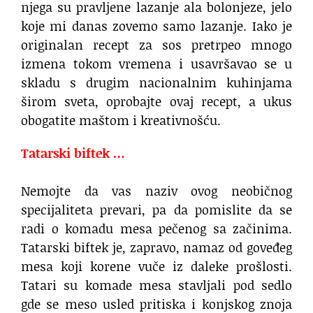
njega su pravljene lazanje ala bolonjeze, jelo
koje mi danas zovemo samo lazanje. Iako je
originalan recept za sos pretrpeo mnogo
izmena tokom vremena i usavršavao se u
skladu s drugim nacionalnim kuhinjama
širom sveta, oprobajte ovaj recept, a ukus
obogatite maštom i kreativnošću.
Tatarski biftek …
Nemojte da vas naziv ovog neobičnog
specijaliteta prevari, pa da pomislite da se
radi o komadu mesa pečenog sa začinima.
Tatarski biftek je, zapravo, namaz od goveđeg
mesa koji korene vuče iz daleke prošlosti.
Tatari su komade mesa stavljali pod sedlo
gde se meso usled pritiska i konjskog znoja