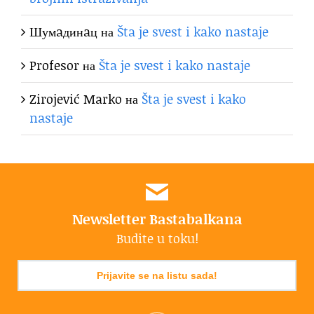
Шумaдинaц
на
Šta je svest i kako nastaje
Profesor
на
Šta je svest i kako nastaje
Zirojević Marko
на
Šta je svest i kako
nastaje
Newsletter Bastabalkana
Budite u toku!
Prijavite se na listu sada!