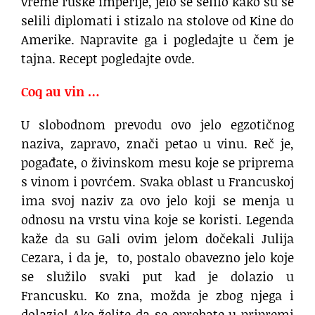
vreme ruske imperije, jelo se selilo kako su se
selili diplomati i stizalo na stolove od Kine do
Amerike. Napravite ga i pogledajte u čem je
tajna. Recept pogledajte ovde.
Coq au vin …
U slobodnom prevodu ovo jelo egzotičnog
naziva, zapravo, znači petao u vinu. Reč je,
pogađate, o živinskom mesu koje se priprema
s vinom i povrćem. Svaka oblast u Francuskoj
ima svoj naziv za ovo jelo koji se menja u
odnosu na vrstu vina koje se koristi. Legenda
kaže da su Gali ovim jelom dočekali Julija
Cezara, i da je, to, postalo obavezno jelo koje
se služilo svaki put kad je dolazio u
Francusku. Ko zna, možda je zbog njega i
dolazio! Ako želite da se oprobate u pripremi