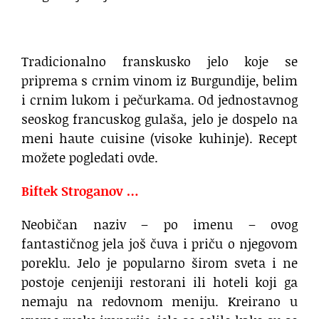
Tradicionalno franskusko jelo koje se
priprema s crnim vinom iz Burgundije, belim
i crnim lukom i pečurkama. Od jednostavnog
seoskog francuskog gulaša, jelo je dospelo na
meni haute cuisine (visoke kuhinje). Recept
možete pogledati ovde.
Biftek Stroganov …
Neobičan naziv – po imenu – ovog
fantastičnog jela još čuva i priču o njegovom
poreklu. Jelo je popularno širom sveta i ne
postoje cenjeniji restorani ili hoteli koji ga
nemaju na redovnom meniju. Kreirano u