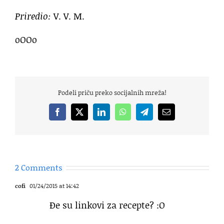
Priredio:
V. V. M.
oOOo
Podeli priču preko socijalnih mreža!
Facebook
X
LinkedIn
WhatsApp
Telegram
Email
2 Comments
cofi
01/24/2015 at 14:42
Đe su linkovi za recepte? :O