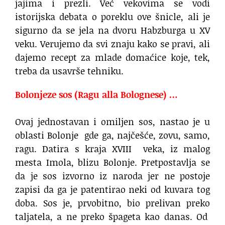
jajima i prezli. Već vekovima se vodi
istorijska debata o poreklu ove šnicle, ali je
sigurno da se jela na dvoru Habzburga u XV
veku. Verujemo da svi znaju kako se pravi, ali
dajemo recept za mlade domaćice koje, tek,
treba da usavrše tehniku.
Bolonjeze sos (Ragu alla Bolognese) …
Ovaj jednostavan i omiljen sos, nastao je u
oblasti Bolonje gde ga, najčešće, zovu, samo,
ragu. Datira s kraja XVIII veka, iz malog
mesta Imola, blizu Bolonje. Pretpostavlja se
da je sos izvorno iz naroda jer ne postoje
zapisi da ga je patentirao neki od kuvara tog
doba. Sos je, prvobitno, bio prelivan preko
taljatela, a ne preko špageta kao danas. Od