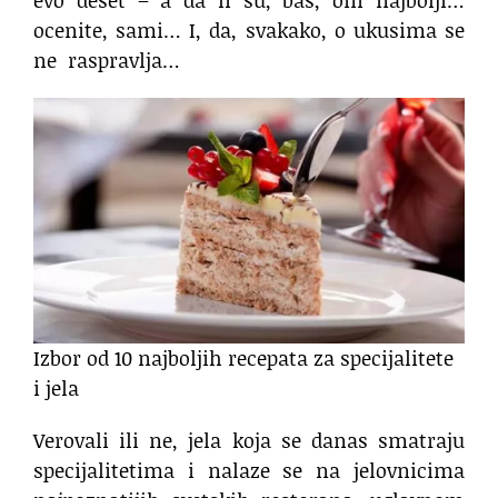
evo deset – a da li su, baš, oni najbolji…
ocenite, sami… I, da, svakako, o ukusima se
ne raspravlja…
Izbor od 10 najboljih recepata za specijalitete
i jela
Verovali ili ne, jela koja se danas smatraju
specijalitetima i nalaze se na jelovnicima