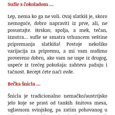
Sufle s čokoladom …
Lep, nema ko ga ne voli. Ovaj slatkiš je, skoro
nemoguće, dobro napraviti iz prve, ali, ne
posustajte. Hrskav, spolja, a mek, tečan,
iznutra… sufle se smatra vrhuncem veštine
pripremanja slatkiša! Postoje nekoliko
varijacija za pripremu, a mi vam nudimo
provereno dobru, ako vam ne uspe iz drugog,
uspeće iz trećeg pokušaja: zahteva pažnju i
tačnost. Recept ćete naći ovde.
Bečka šnicla …
Šnicla je tradicionalno nemačko/austrijsko
jelo koje se pravi od tankih šnitova mesa,
uglavnom svinjskog, pa zatim pohovanog u