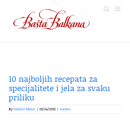
Skip
to
content
10 najboljih recepata za
specijalitete i jela za svaku
priliku
By
Velibor Mihić
|
01/24/2015
|
Gastro