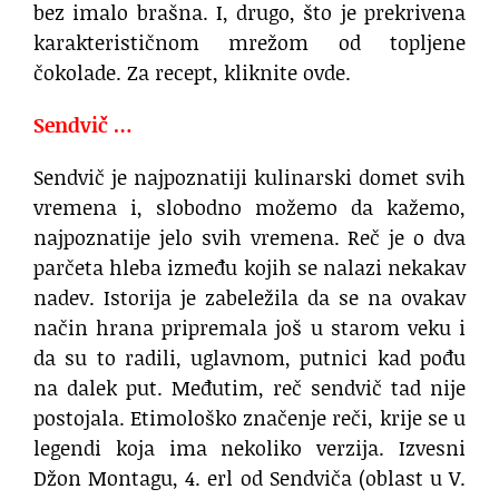
bez imalo brašna. I, drugo, što je prekrivena
karakterističnom mrežom od topljene
čokolade. Za recept, kliknite ovde.
Sendvič …
Sendvič je najpoznatiji kulinarski domet svih
vremena i, slobodno možemo da kažemo,
najpoznatije jelo svih vremena. Reč je o dva
parčeta hleba između kojih se nalazi nekakav
nadev. Istorija je zabeležila da se na ovakav
način hrana pripremala još u starom veku i
da su to radili, uglavnom, putnici kad pođu
na dalek put. Međutim, reč sendvič tad nije
postojala. Etimološko značenje reči, krije se u
legendi koja ima nekoliko verzija. Izvesni
Džon Montagu, 4. erl od Sendviča (oblast u V.