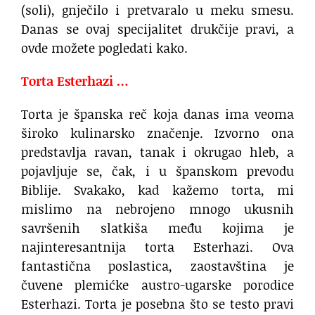
(soli), gnječilo i pretvaralo u meku smesu.
Danas se ovaj specijalitet drukčije pravi, a
ovde možete pogledati kako.
Torta Esterhazi …
Torta je španska reč koja danas ima veoma
široko kulinarsko značenje. Izvorno ona
predstavlja ravan, tanak i okrugao hleb, a
pojavljuje se, čak, i u španskom prevodu
Biblije. Svakako, kad kažemo torta, mi
mislimo na nebrojeno mnogo ukusnih
savršenih slatkiša među kojima je
najinteresantnija torta Esterhazi. Ova
fantastična poslastica, zaostavština je
čuvene plemićke austro-ugarske porodice
Esterhazi. Torta je posebna što se testo pravi