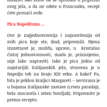
ovog jela, a da ne odete u Francusku, recept
ćete pronaći ovde.
Pica Napolitana …
Ovo je najjednostavnija i najsavršenija od
svih pica koje ste, ikad, pripremili. Njena
izuzetnost je, možda, upravo, u kristalno
čistoj jednostavnosti, mada je, priznajemo,
nije lako napraviti. Iako je pica jedno od
najstarijih italijanskih jela, stvorena je u
Napulju tek na kraju XIX veka. A kako? Pa,
bila je poklon kraljici Margareti – servirana je
u bojama italijanske zastave (crven paradajz,
bela mocarela i zelen bosiljak). Pripremite je
prema receptu.