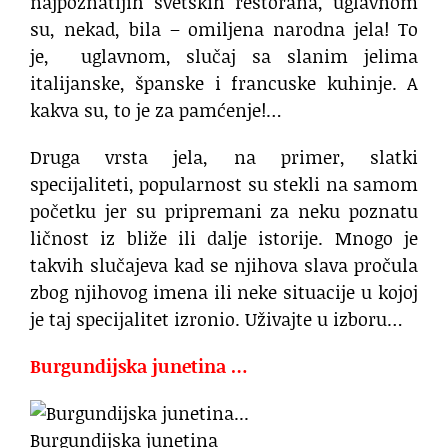
najpoznatijih svetskih restorana, uglavnom
su, nekad, bila – omiljena narodna jela! To
je, uglavnom, slučaj sa slanim jelima
italijanske, španske i francuske kuhinje. A
kakva su, to je za pamćenje!…
Druga vrsta jela, na primer, slatki
specijaliteti, popularnost su stekli na samom
početku jer su pripremani za neku poznatu
ličnost iz bliže ili dalje istorije. Mnogo je
takvih slučajeva kad se njihova slava pročula
zbog njihovog imena ili neke situacije u kojoj
je taj specijalitet izronio. Uživajte u izboru…
Burgundijska junetina …
Burgundijska junetina