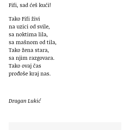
Fifi, sad ćeš kući!
Tako Fifi živi
na uzici od svile,
sa noktima lila,
sa mašnom od tila,
Tako žena stara,
sa njim razgovara.
Tako ovaj čas
prođoše kraj nas.
Dragan Lukić