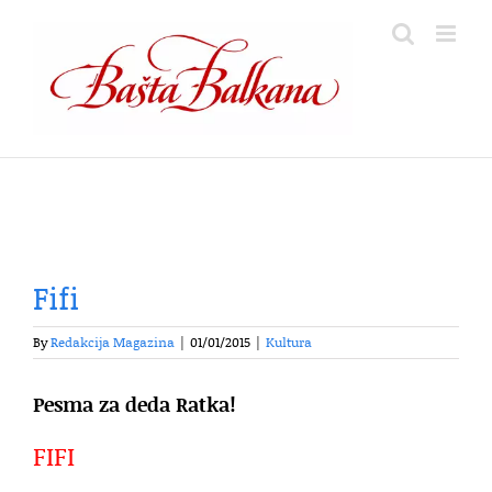
Skip
to
content
Fifi
By
Redakcija Magazina
|
01/01/2015
|
Kultura
Pesma za deda Ratka!
FIFI