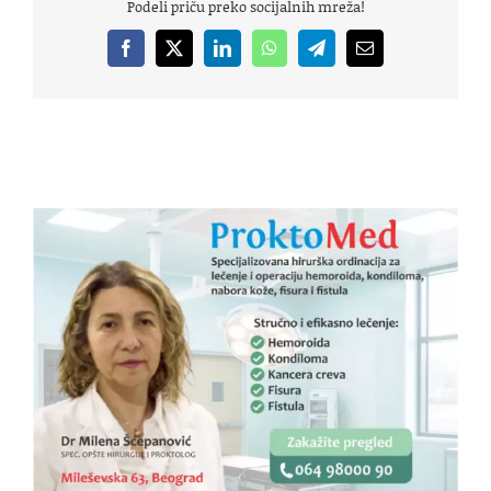
Podeli priču preko socijalnih mreža!
Facebook
X
LinkedIn
WhatsApp
Telegram
Email