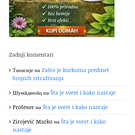
Zadnji komentari
Танасије
на
Zašto je kurkuma predmet
brojnih istraživanja
Шумaдинaц
на
Šta je svest i kako nastaje
Profesor
на
Šta je svest i kako nastaje
Zirojević Marko
на
Šta je svest i kako
nastaje