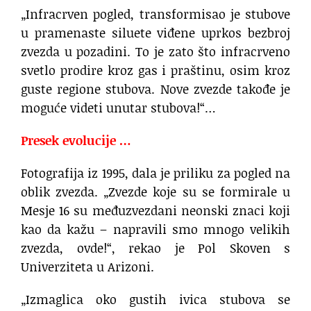
„Infracrven pogled, transformisao je stubove
u pramenaste siluete viđene uprkos bezbroj
zvezda u pozadini. To je zato što infracrveno
svetlo prodire kroz gas i praštinu, osim kroz
guste regione stubova. Nove zvezde takođe je
moguće videti unutar stubova!“…
Presek evolucije …
Fotografija iz 1995, dala je priliku za pogled na
oblik zvezda. „Zvezde koje su se formirale u
Mesje 16 su međuzvezdani neonski znaci koji
kao da kažu – napravili smo mnogo velikih
zvezda, ovde!“, rekao je Pol Skoven s
Univerziteta u Arizoni.
„Izmaglica oko gustih ivica stubova se