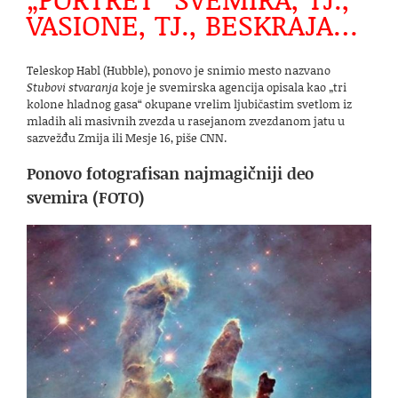
VASIONE, TJ., BESKRAJA…
Teleskop Habl (Hubble), ponovo je snimio mesto nazvano
Stubovi stvaranja
koje je svemirska agencija opisala kao „tri
kolone hladnog gasa“ okupane vrelim ljubičastim svetlom iz
mladih ali masivnih zvezda u rasejanom zvezdanom jatu u
sazvežđu Zmija ili Mesje 16, piše CNN.
Ponovo fotografisan najmagičniji deo
svemira (FOTO)