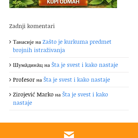
Zadnji komentari
Танасије
на
Zašto je kurkuma predmet
brojnih istraživanja
Шумaдинaц
на
Šta je svest i kako nastaje
Profesor
на
Šta je svest i kako nastaje
Zirojević Marko
на
Šta je svest i kako
nastaje