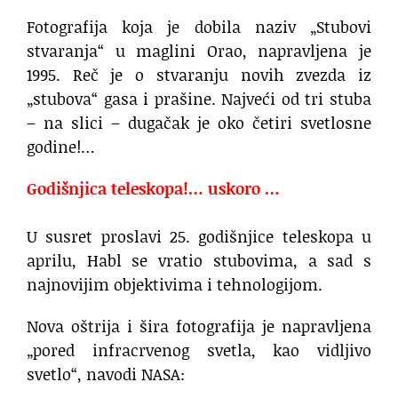
Fotografija koja je dobila naziv „Stubovi
stvaranja“ u maglini Orao, napravljena je
1995. Reč je o stvaranju novih zvezda iz
„stubova“ gasa i prašine. Najveći od tri stuba
– na slici – dugačak je oko četiri svetlosne
godine!…
Godišnjica teleskopa!… uskoro …
U susret proslavi 25. godišnjice teleskopa u
aprilu, Habl se vratio stubovima, a sad s
najnovijim objektivima i tehnologijom.
Nova oštrija i šira fotografija je napravljena
„pored infracrvenog svetla, kao vidljivo
svetlo“, navodi NASA: