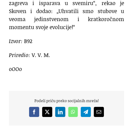
zagreva i isparava u svemiru“, rekao je
Skoven i dodao: „Uhvatili smo stubove u
veoma jedinstvenom i kratkoročnom
momentu svoje evolucije!“
Izvor:
B92
Priredio:
V. V. M.
oOOo
Podeli priču preko socijalnih mreža!
Facebook
X
LinkedIn
WhatsApp
Telegram
Email