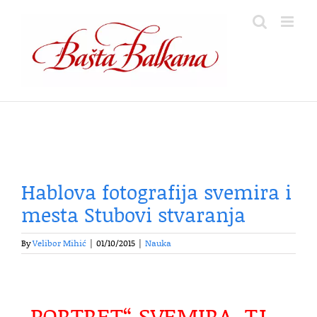
Skip
to
content
Hablova fotografija svemira i
mesta Stubovi stvaranja
By
Velibor Mihić
|
01/10/2015
|
Nauka
„PORTRET“ SVEMIRA, TJ.,