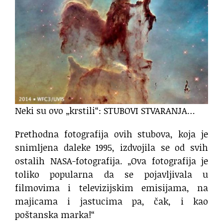
Neki su ovo „krstili“: STUBOVI STVARANJA…
Prethodna fotografija ovih stubova, koja je
snimljena daleke 1995, izdvojila se od svih
ostalih NASA-fotografija. „Ova fotografija je
toliko popularna da se pojavljivala u
filmovima i televizijskim emisijama, na
majicama i jastucima pa, čak, i kao
poštanska marka!“