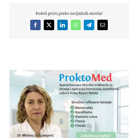
Podeli priču preko socijalnih mreža!
Facebook
X
LinkedIn
WhatsApp
Telegram
Email