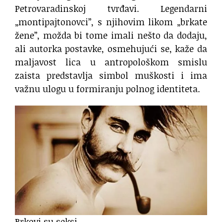
Petrovaradinskoj tvrđavi. Legendarni
„montipajtonovci”, s njihovim likom „brkate
žene”, možda bi tome imali nešto da dodaju,
ali autorka postavke, osmehujući se, kaže da
maljavost lica u antropološkom smislu
zaista predstavlja simbol muškosti i ima
važnu ulogu u formiranju polnog identiteta.
Brkovi su seksi