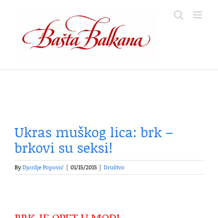
Skip
to
content
Ukras muškog lica: brk –
brkovi su seksi!
By
Djordje Popović
|
01/15/2015
|
Društvo
BRK JE OPET U MODI