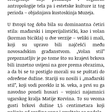
antropologije tela pa i estetske kulture iz tog
perioda – objašnjava kustoskinja Muzeja.
U Evropi tog doba bila su dominantna četiri
stila: mađarski i imperijalistički, kao i volan
(korman bicikla) u dve verzije – veliki i mali,
koji su upravo bili najčešći među
novosadskim građanstvom. „Volan stil”
prepoznatljiv je po tome što su krajevi brkova
bili izuzetno uvijeni na gore prema obrazima,
a da bi se to postiglo morali su se puštati do
određene dužine. Stariji su nosili i „mađarski
stil”, koji vodi poreklo iz 16. veka, a prvi su ga
navodno poneli husari – vojnici najamnici
ugarskog kralja Matije Korvina. To su veoma
gusti brkovi dužine 1,5 centimetara koji
počinju od sredine usne i spuštaju se nadole.