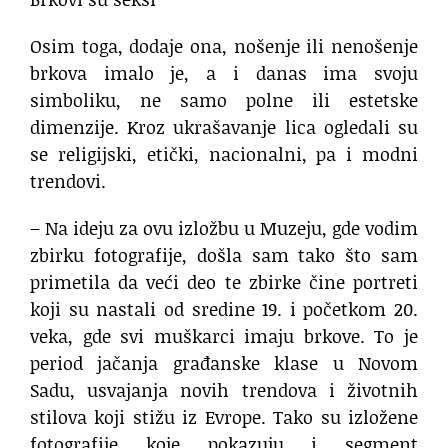
Osim toga, dodaje ona, nošenje ili nenošenje
brkova imalo je, a i danas ima svoju
simboliku, ne samo polne ili estetske
dimenzije. Kroz ukrašavanje lica ogledali su
se religijski, etički, nacionalni, pa i modni
trendovi.
– Na ideju za ovu izložbu u Muzeju, gde vodim
zbirku fotografije, došla sam tako što sam
primetila da veći deo te zbirke čine portreti
koji su nastali od sredine 19. i početkom 20.
veka, gde svi muškarci imaju brkove. To je
period jačanja građanske klase u Novom
Sadu, usvajanja novih trendova i životnih
stilova koji stižu iz Evrope. Tako su izložene
fotografije koje pokazuju i segment