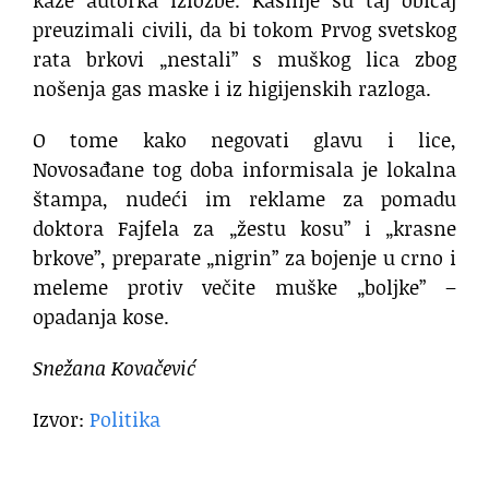
kaže autorka izložbe. Kasnije su taj običaj
preuzimali civili, da bi tokom Prvog svetskog
rata brkovi „nestali” s muškog lica zbog
nošenja gas maske i iz higijenskih razloga.
O tome kako negovati glavu i lice,
Novosađane tog doba informisala je lokalna
štampa, nudeći im reklame za pomadu
doktora Fajfela za „žestu kosu” i „krasne
brkove”, preparate „nigrin” za bojenje u crno i
meleme protiv večite muške „boljke” –
opadanja kose.
Snežana Kovačević
Izvor:
Politika