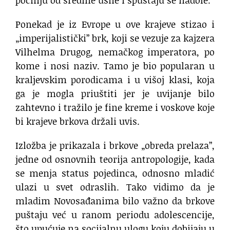
Ponekad je iz Evrope u ove krajeve stizao i
„imperijalistički” brk, koji se vezuje za kajzera
Vilhelma Drugog, nemačkog imperatora, po
kome i nosi naziv. Tamo je bio popularan u
kraljevskim porodicama i u višoj klasi, koja
ga je mogla priuštiti jer je uvijanje bilo
zahtevno i tražilo je fine kreme i voskove koje
bi krajeve brkova držali uvis.
Izložba je prikazala i brkove „obreda prelaza”,
jedne od osnovnih teorija antropologije, kada
se menja status pojedinca, odnosno mladić
ulazi u svet odraslih. Tako vidimo da je
mladim Novosađanima bilo važno da brkove
puštaju već u ranom periodu adolescencije,
što upućuje na socijalnu ulogu koju dobijaju u