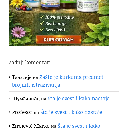
Zadnji komentari
Танасије
на
Zašto je kurkuma predmet
brojnih istraživanja
Шумaдинaц
на
Šta je svest i kako nastaje
Profesor
на
Šta je svest i kako nastaje
Zirojević Marko
на
Šta je svest i kako