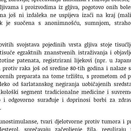
ljivama i proizvodima iz gljiva, pogotovo onih bole
a još ni izdaleka ne uspijeva izaći na kraj (mali
jek je suočena s anonimnošću, sumnjom, strah
vitih svojstava pojedinih vrsta gljiva stoje tisućl
tisuće egzaktnih znanstvenih istraživanja i objavl
otine patenata, registrirani lijekovi (npr. u Japa
vi protiv raka još od sredine 80-tih godina i nalaze 
rnih preparata na tome tržištu, s prometom od p
aleko od šarlatanskog negiranja uobičajenih sredst
kološki segment tradicionalne medicine i suvrem
o i odgovorno surađuje i doprinosi borbi za zdrav
.
munostimulanse, tvari djelotvorne protiv tumora i p
esterol, sprečavaju začepljenje žila, reguliraju 