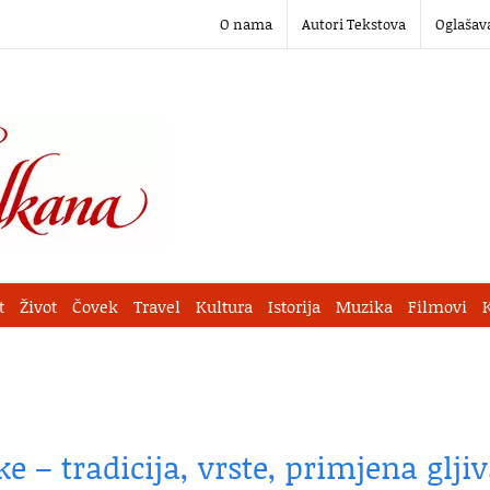
O nama
Autori Tekstova
Oglašav
t
Život
Čovek
Travel
Kultura
Istorija
Muzika
Filmovi
ke – tradicija, vrste, primjena glji