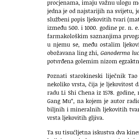
procjenama, imaju važnu ulogu mo
jedna je od najstarijih na svijetu, j
službeni popis ljekovitih tvari (m
između 500. i 1000. godine pr. n. 
farmakološkim saznanjima prvoga p
u njemu se, među ostalim ljekovit
obožavana ling zhi,
Ganoderma lu
potvrđena golemim nizom egzaktni
Poznati starokineski liječnik Ta
nekoliko vrsta, čija je ljekovit
radu Li Shi Chena iz 1578. godine
Gang Mu“, na kojem je autor radio 
biljnih i mineralnih ljekovitih tva
vrsta ljekovitih gljiva.
Ta su tisućljetna iskustva dva kine