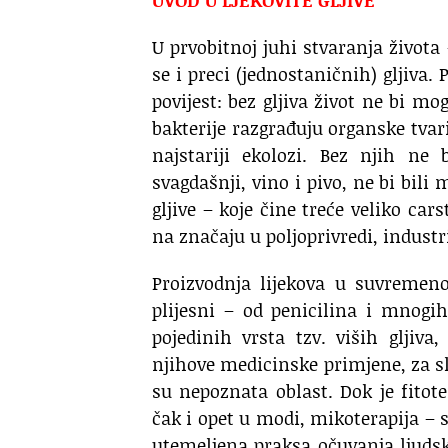
U prvobitnoj juhi stvaranja života
se i preci (jednostaničnih) gljiva.
povijest: bez gljiva život ne bi mog
bakterije razgrađuju organske tvari
najstariji ekolozi. Bez njih ne
svagdašnji, vino i pivo, ne bi bi
gljive – koje čine treće veliko cars
na značaju u poljoprivredi, industr
Proizvodnja lijekova u suvremeno
plijesni – od penicilina i mnogih
pojedinih vrsta tzv. viših gljiv
njihove medicinske primjene, za s
su nepoznata oblast. Dok je fitot
čak i opet u modi, mikoterapija –
utemeljena praksa očuvanja ljudsko