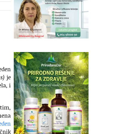
eden
is)
je
la, i
utim,
mena
eden
učnik