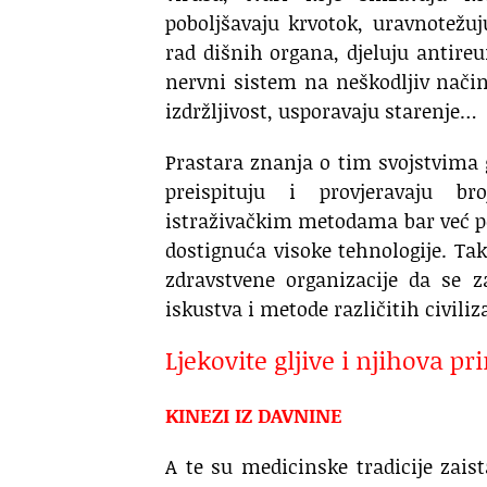
poboljšavaju krvotok, uravnotežuj
rad dišnih organa, djeluju antireu
nervni sistem na neškodljiv način,
izdržljivost, usporavaju starenje…
Prastara znanja o tim svojstvima gl
preispituju i provjeravaju b
istraživačkim metodama bar već p
dostignuća visoke tehnologije. Ta
zdravstvene organizacije da se z
iskustva i metode različitih civil
Ljekovite gljive i njihova p
KINEZI IZ DAVNINE
A te su medicinske tradicije zaista