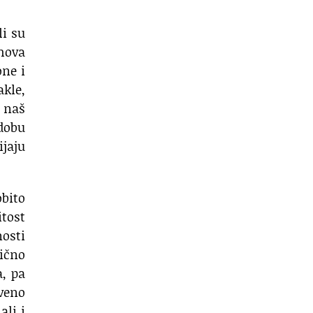
li su
ihova
one i
akle,
 naš
 dobu
ijaju
obito
itost
nosti
tično
a, pa
tveno
ali i