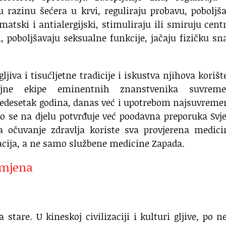
u razinu šećera u krvi, reguliraju probavu, poboljš
matski i antialergijski, stimuliraju ili smiruju cent
 poboljšavaju seksualne funkcije, jačaju fizičku sn
jiva i tisućljetne tradicije i iskustva njihova korišt
rojne ekipe eminentnih znanstvenika suvrem
edesetak godina, danas već i upotrebom najsuvreme
ko se na djelu potvrđuje već poodavna preporuka Svj
a očuvanje zdravlja koriste sva provjerena medici
izacija, a ne samo službene medicine Zapada.
rimjena
 stare. U kineskoj civilizaciji i kulturi gljive, po 