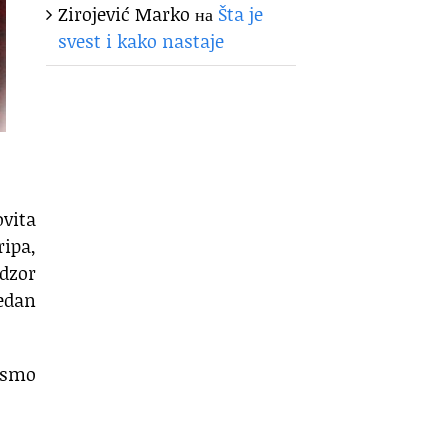
Zirojević Marko
на
Šta je
svest i kako nastaje
ovita
ripa,
adzor
jedan
a smo