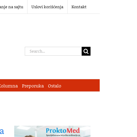
anje na sajtu
Uslovi korišćenja
Kontakt
Search
for:
Kolumna
Preporuka
Ostalo
va