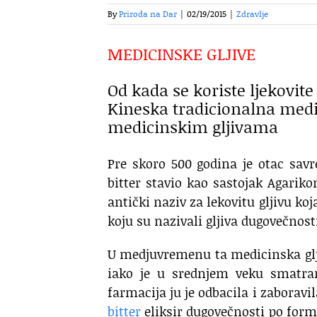
By
Priroda na Dar
|
02/19/2015
|
Zdravlje
MEDICINSKE GLJIVE
Od kada se koriste ljekovite
Kineska tradicionalna medi
medicinskim gljivama
Pre skoro 500 godina je otac sav
bitter stavio kao sastojak Agariko
antički naziv za lekovitu gljivu koj
koju su nazivali gljiva dugovečnost
U medjuvremenu ta medicinska gljiv
iako je u srednjem veku smatran
farmacija ju je odbacila i zaboravi
bitter
eliksir dugovečnosti po formu