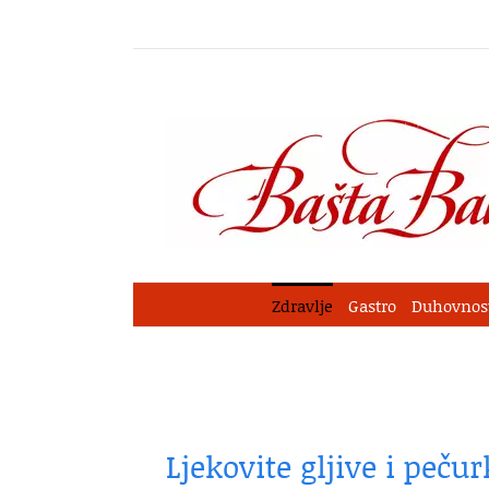
Skip
to
content
Zdravlje
Gastro
Duhovnos
Ljekovite gljive i pečur