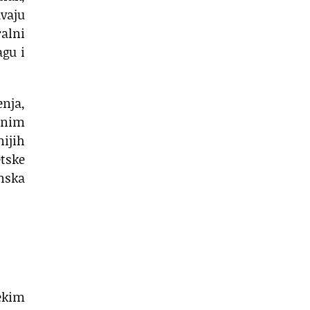
avaju
ralni
agu i
enja,
enim
nijih
etske
nska
nekim