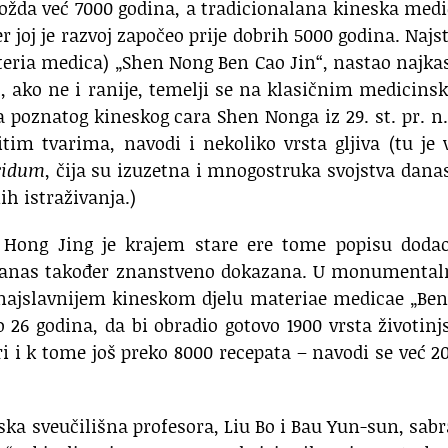
žda već 7000 godina, a tradicionalana kineska med
er joj je razvoj započeo prije dobrih 5000 godina. Najst
ateria medica) „Shen Nong Ben Cao Jin“, nastao najka
e., ako ne i ranije, temelji se na klasičnim medicins
oznatog kineskog cara Shen Nonga iz 29. st. pr. n. 
im tvarima, navodi i nekoliko vrsta gljiva (tu je 
cidum
, čija su izuzetna i mnogostruka svojstva dana
h istraživanja.)
o Hong Jing je krajem stare ere tome popisu dodao
ost danas također znanstveno dokazana. U monument
, najslavnijem kineskom djelu materiae medicae „Be
26 godina, da bi obradio gotovo 1900 vrsta životinj
ri i k tome još preko 8000 recepata – navodi se već 2
ska sveučilišna profesora, Liu Bo i Bau Yun-sun, sabr