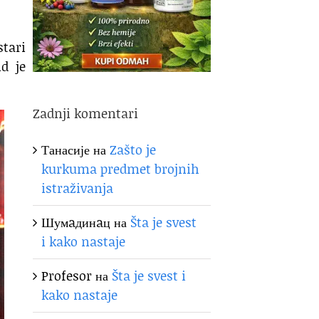
stari
id je
Zadnji komentari
Танасије
на
Zašto je
kurkuma predmet brojnih
istraživanja
Шумaдинaц
на
Šta je svest
i kako nastaje
Profesor
на
Šta je svest i
kako nastaje