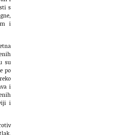
sti s
gne,
om i
jetna
jenih
nu su
se po
reko
ava i
enih
iji i
rotiv
tlak,