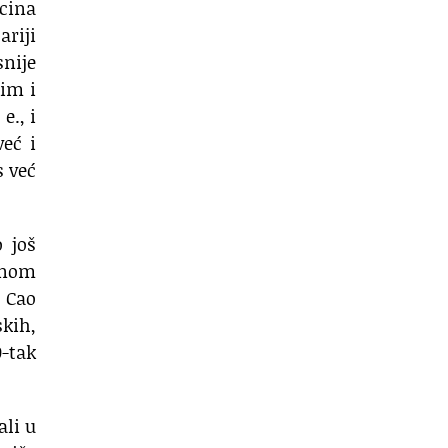
icina
ariji
snije
kim i
e., i
već i
s već
 još
alnom
n Cao
skih,
0-tak
ali u