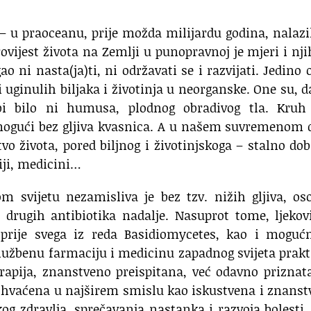
 – u praoceanu, prije možda milijardu godina, nalazi
 Povijest života na Zemlji u punopravnoj je mjeri i nj
ao ni nasta(ja)ti, ni održavati se i razvijati. Jedino 
 uginulih biljaka i životinja u neorganske. One su, d
 bi bilo ni humusa, plodnog obradivog tla. Kruh
li mogući bez gljiva kvasnica. A u našem suvremenom
tvo života, pored biljnog i životinjskoga – stalno dob
iji, medicini…
m svijetu nezamisliva je bez tzv. nižih gljiva, os
 drugih antibiotika nadalje. Nasuprot tome, ljekov
a, prije svega iz reda Basidiomycetes, kao i moguć
lužbenu farmaciju i medicinu zapadnog svijeta prak
erapija, znanstveno preispitana, već odavno priznat
 shvaćena u najširem smislu kao iskustvena i znans
g zdravlja, sprečavanja nastanka i razvoja bolesti, 