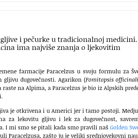
 gljive i pečurke u tradicionalnoj medicini.
cina ima najviše znanja o ljekovitim
remene farmacije Paracelzus u svoju formulu za Šv
n gljivu dugovečnosti. Agarikon (
Fomitopsis officinal
a raste na Alpima, a Paracelzus je bio iz Alpskih prede
i.
a je otkrivena i u Americi jer i tamo postoji. Medj
a za lekovitu gljivu i lek za dugovečnost, savre
la. I mi smo se pitali kada smo pravili naš
Golden Sw
li Paracelzusa, zašto ju je veliki srednjovekovni na