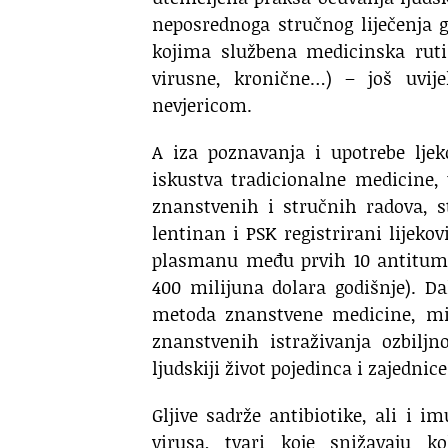
neposrednoga stručnog liječenja g
kojima službena medicinska rutin
virusne, kronične…) – još uvi
nevjericom.
A iza poznavanja i upotrebe ljeko
iskustva tradicionalne medicine, 
znanstvenih i stručnih radova, st
lentinan i PSK registrirani lijeko
plasmanu među prvih 10 antitumo
400 milijuna dolara godišnje). D
metoda znanstvene medicine, mi
znanstvenih istraživanja ozbiljn
ljudskiji život pojedinca i zajednice
Gljive sadrže antibiotike, ali i i
virusa, tvari koje snižavaju kol