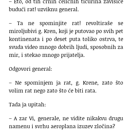
– Eto, od tih crnih čeličnih tičurina zavisiće
budući rat! uzviknu general.
– Ta ne spominjite rat! revoltiraše se
miroljubivi g. Kren, koji je putovao po svih pet
kontinenata i po deset puta toliko ostrva, te
svuda video mnogo dobrih ljudi, sposobnih za
mir, i stekao mnogo prijatelja.
Odgovori general:
– Ne spominjem ja rat, g. Krene, zato što
volim rat nego zato što će biti rata.
Tada ja upitah:
– A zar Vi, generale, ne vidite nikakvu drugu
namenu i svrhu aeroplana izuzev zločina?