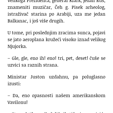
Velikoga Prezidenta, general Klark, jedan Rus,
znameniti muzičar, Čeh g. Pisek arheolog,
istraživač starina po Arabiji, uza me jedan
Balkanac, i još više drugih.
U tome, pri poslednjim zracima sunca, pojavi
se jato aeroplana kružeći visoko iznad velikog
Njujorka.
– Gle, gle, eno ih! eno! tri, pet, deset! čuše se
uzvici sa raznih strana.
Ministar Juston uzdahnu, pa poluglasno
izusti:
– Da, eno opasnosti našem amerikanskom
Vavilonu!