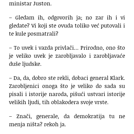
ministar Juston.
– Gledam ih, odgovorih ja; no zar ih i vi
gledate? Vi koji ste ovuda toliko već putovali i
te kule posmatrali?
– To uvek i vazda privlači… Prirodno, ono što
je veliko uvek je zarobljavalo i zarobljavaće
duše ljudske.
– Da, da, dobro ste rekli, dobaci general Klark.
Zarobljenici onoga što je veliko do sada su
pisali i istorije naroda, pišući ustvari istorije
velikih ljudi, tih oblakodera svoje vrste.
– Znači, generale, da demokratija tu ne
menja ništa? rekoh ja.