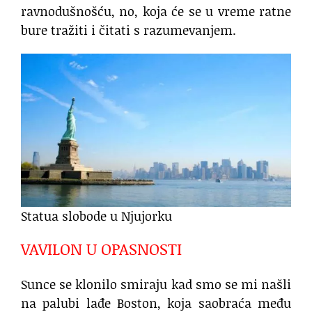
ravnodušnošću, no, koja će se u vreme ratne
bure tražiti i čitati s razumevanjem.
Statua slobode u Njujorku
VAVILON U OPASNOSTI
Sunce se klonilo smiraju kad smo se mi našli
na palubi lađe Boston, koja saobraća među