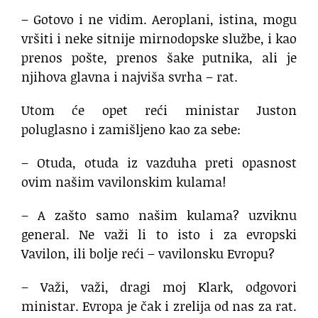
– Gotovo i ne vidim. Aeroplani, istina, mogu
vršiti i neke sitnije mirnodopske službe, i kao
prenos pošte, prenos šake putnika, ali je
njihova glavna i najviša svrha – rat.
Utom će opet reći ministar Juston
poluglasno i zamišljeno kao za sebe:
– Otuda, otuda iz vazduha preti opasnost
ovim našim vavilonskim kulama!
– A zašto samo našim kulama? uzviknu
general. Ne važi li to isto i za evropski
Vavilon, ili bolje reći – vavilonsku Evropu?
– Važi, važi, dragi moj Klark, odgovori
ministar. Evropa je čak i zrelija od nas za rat.