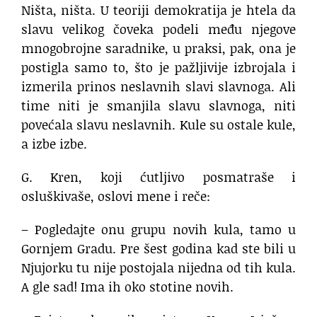
Ništa, ništa. U teoriji demokratija je htela da
slavu velikog čoveka podeli među njegove
mnogobrojne saradnike, u praksi, pak, ona je
postigla samo to, što je pažljivije izbrojala i
izmerila prinos neslavnih slavi slavnoga. Ali
time niti je smanjila slavu slavnoga, niti
povećala slavu neslavnih. Kule su ostale kule,
a izbe izbe.
G. Kren, koji ćutljivo posmatraše i
osluškivaše, oslovi mene i reče:
– Pogledajte onu grupu novih kula, tamo u
Gornjem Gradu. Pre šest godina kad ste bili u
Njujorku tu nije postojala nijedna od tih kula.
A gle sad! Ima ih oko stotine novih.