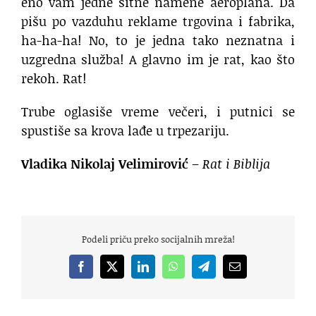
eno vam jedne sitne namene aeroplana. Da
pišu po vazduhu reklame trgovina i fabrika,
ha-ha-ha! No, to je jedna tako neznatna i
uzgredna služba! A glavno im je rat, kao što
rekoh. Rat!
Trube oglasiše vreme večeri, i putnici se
spustiše sa krova lađe u trpezariju.
Vladika Nikolaj Velimirović
–
Rat i Biblija
Podeli priču preko socijalnih mreža!
Facebook
X
LinkedIn
WhatsApp
Telegram
Email