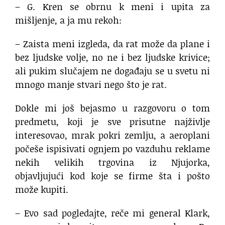
– G. Kren se obrnu k meni i upita za
mišljenje, a ja mu rekoh:
– Zaista meni izgleda, da rat može da plane i
bez ljudske volje, no ne i bez ljudske krivice;
ali pukim slučajem ne događaju se u svetu ni
mnogo manje stvari nego što je rat.
Dokle mi još bejasmo u razgovoru o tom
predmetu, koji je sve prisutne najživlje
interesovao, mrak pokri zemlju, a aeroplani
počeše ispisivati ognjem po vazduhu reklame
nekih velikih trgovina iz Njujorka,
objavljujući kod koje se firme šta i pošto
može kupiti.
– Evo sad pogledajte, reče mi general Klark,