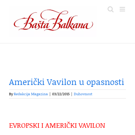
Skip
to
content
Američki Vavilon u opasnosti
By
Redakcija Magazina
|
03/22/2015
|
Duhovnost
EVROPSKI I AMERIČKI VAVILON