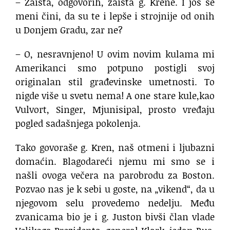
– Zaista, odgovorih, zaista g. Krene. I još se
meni čini, da su te i lepše i strojnije od onih
u Donjem Gradu, zar ne?
– O, nesravnjeno! U ovim novim kulama mi
Amerikanci smo potpuno postigli svoj
originalan stil građevinske umetnosti. To
nigde više u svetu nema! A one stare kule,kao
Vulvort, Singer, Mjunisipal, prosto vređaju
pogled sadašnjega pokolenja.
Tako govoraše g. Kren, naš otmeni i ljubazni
domaćin. Blagodareći njemu mi smo se i
našli ovoga večera na parobrodu za Boston.
Pozvao nas je k sebi u goste, na „vikend“, da u
njegovom selu provedemo nedelju. Među
zvanicama bio je i g. Juston bivši član vlade