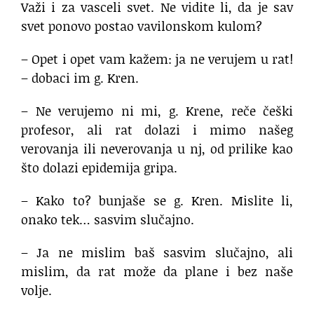
Važi i za vasceli svet. Ne vidite li, da je sav
svet ponovo postao vavilonskom kulom?
– Opet i opet vam kažem: ja ne verujem u rat!
– dobaci im g. Kren.
– Ne verujemo ni mi, g. Krene, reče češki
profesor, ali rat dolazi i mimo našeg
verovanja ili neverovanja u nj, od prilike kao
što dolazi epidemija gripa.
– Kako to? bunjaše se g. Kren. Mislite li,
onako tek… sasvim slučajno.
– Ja ne mislim baš sasvim slučajno, ali
mislim, da rat može da plane i bez naše
volje.