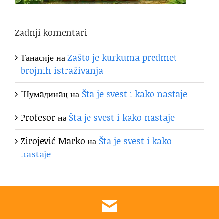
Zadnji komentari
Танасије
на
Zašto je kurkuma predmet
brojnih istraživanja
Шумaдинaц
на
Šta je svest i kako nastaje
Profesor
на
Šta je svest i kako nastaje
Zirojević Marko
на
Šta je svest i kako
nastaje