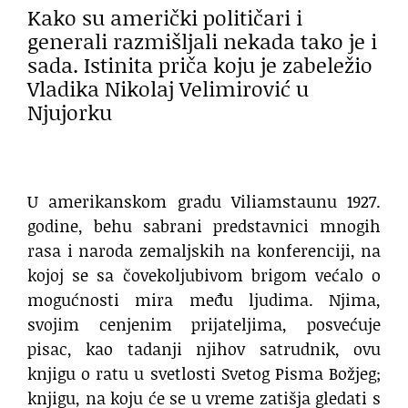
Kako su američki političari i
generali razmišljali nekada tako je i
sada. Istinita priča koju je zabeležio
Vladika Nikolaj Velimirović u
Njujorku
U amerikanskom gradu Viliamstaunu 1927.
godine, behu sabrani predstavnici mnogih
rasa i naroda zemaljskih na konferenciji, na
kojoj se sa čovekoljubivom brigom većalo o
mogućnosti mira među ljudima. Njima,
svojim cenjenim prijateljima, posvećuje
pisac, kao tadanji njihov satrudnik, ovu
knjigu o ratu u svetlosti Svetog Pisma Božjeg;
knjigu, na koju će se u vreme zatišja gledati s