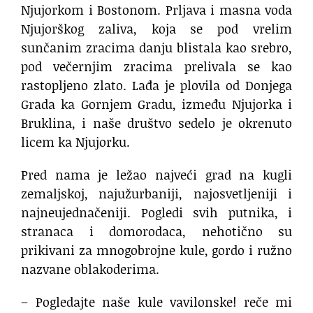
Njujorkom i Bostonom. Prljava i masna voda
Njujorškog zaliva, koja se pod vrelim
sunčanim zracima danju blistala kao srebro,
pod večernjim zracima prelivala se kao
rastopljeno zlato. Lađa je plovila od Donjega
Grada ka Gornjem Gradu, između Njujorka i
Bruklina, i naše društvo sedelo je okrenuto
licem ka Njujorku.
Pred nama je ležao najveći grad na kugli
zemaljskoj, najužurbaniji, najosvetljeniji i
najneujednačeniji. Pogledi svih putnika, i
stranaca i domorodaca, nehotično su
prikivani za mnogobrojne kule, gordo i ružno
nazvane oblakoderima.
– Pogledajte naše kule vavilonske! reče mi