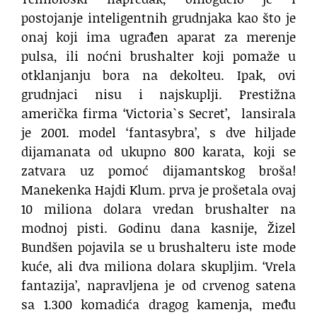
postojanje inteligentnih grudnjaka kao što je
onaj koji ima ugrađen aparat za merenje
pulsa, ili noćni brushalter koji pomaže u
otklanjanju bora na dekolteu. Ipak, ovi
grudnjaci nisu i najskuplji. Prestižna
američka firma ‘Victoria`s Secret’, lansirala
je 2001. model ‘fantasybra’, s dve hiljade
dijamanata od ukupno 800 karata, koji se
zatvara uz pomoć dijamantskog broša!
Manekenka Hajdi Klum. prva je prošetala ovaj
10 miliona dolara vredan brushalter na
modnoj pisti. Godinu dana kasnije, Žizel
Bundšen pojavila se u brushalteru iste mode
kuće, ali dva miliona dolara skupljim. ‘Vrela
fantazija’, napravljena je od crvenog satena
sa 1.300 komadića dragog kamenja, među