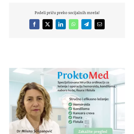
Podeli priču preko socijalnih mreža!
Facebook
X
LinkedIn
WhatsApp
Telegram
Email