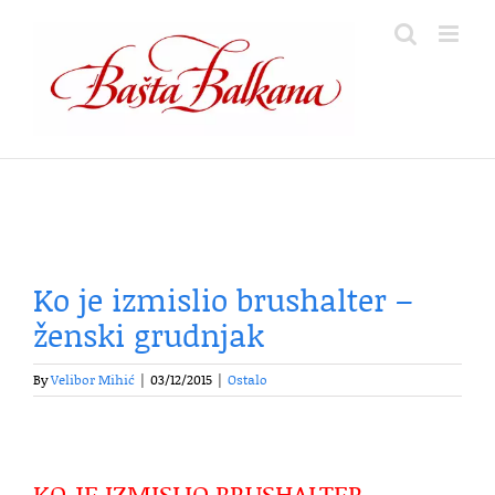
Skip
to
content
Ko je izmislio brushalter –
ženski grudnjak
By
Velibor Mihić
|
03/12/2015
|
Ostalo
KO JE IZMISLIO BRUSHALTER