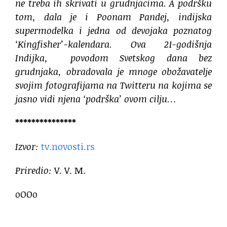
ne treba ih skrivati u grudnjacima. A podršku
tom, dala je i Poonam Pandej, indijska
supermodelka i jedna od devojaka poznatog
‘Kingfisher’-kalendara. Ova 21-godišnja
Indijka, povodom Svetskog dana bez
grudnjaka, obradovala je mnoge obožavatelje
svojim fotografijama na Twitteru na kojima se
jasno vidi njena ‘podrška’ ovom cilju…
***************
Izvor:
tv.novosti.rs
Priredio:
V. V. M.
oOOo