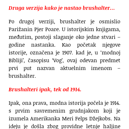
Druga verzija kako je nastao brushalter…
Po drugoj verziji, brushalter je osmislio
Parižanin Pjer Poare. U istorijskim knjigama,
međutim, postoji slaganje oko jedne stvari –
godine nastanka. Kao početak njegove
istorije, označena je 1907. kad je, u ‘modnoj
Bibliji’, časopisu ‘Vog’, ovaj odevan predmet
prvi put nazvan aktuelnim imenom –
brushalter.
Brushalteri ipak, tek od 1914.
Ipak, ona prava, modna istorija počela je 1914.
s prvim savremenim grudnjakom koji je
izumela Amerikanka Meri Felps Džejkobs. Na
ideju je došla zbog providne letnje haljine