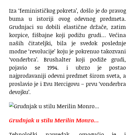
Iza ‘feminističkog pokreta’, došlo je do pravog
buma u istoriji ovog odevnog predmeta.
Grudnjaci su dobili elastične držače, zatim
korpice, fišbajne koji podižu grudi… Većina
naših čitateljki, bila je svedok poslednje
modne ‘revolucije’ koju je pokrenuo takozvani
‘vonderbra’. Brushalter koji podiže grudi,
pojavio se 1994. i ubrzo je postao
najprodavaniji odevni predmet širom sveta, a
proslavio je i Evu Hercigovu – prvu ‘vonderbra
devojku’.
Grudnjak u stilu Merilin Monro…
Tehnološki napredak, omogućio je i