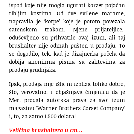
ispod koje nije mogla ugurati korzet pojačan
ribljim kostima. Od dve svilene marame,
napravila je ‘korpe’ koje je potom povezala
satenskom trakom. Njene prijateljice,
oduševljeno su prihvatile ovaj izum, ali taj
brushalter nije odmah pušten u prodaju. To
se dogodilo, tek, kad je dizajnerka počela da
dobija anonimna pisma sa zahtevima za
prodaju grudnjaka.
Ipak, prodaja nije išla ni izbliza toliko dobro,
što, verovatno, i objašnjava činjenicu da je
Meri prodala autorska prava za svoj izum
magazinu ‘Warner Brothers Corset Company’
i, to, za samo 1.500 dolara!
Veličina brushaltera u cm…