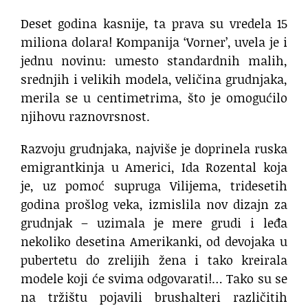
Deset godina kasnije, ta prava su vredela 15
miliona dolara! Kompanija ‘Vorner’, uvela je i
jednu novinu: umesto standardnih malih,
srednjih i velikih modela, veličina grudnjaka,
merila se u centimetrima, što je omogućilo
njihovu raznovrsnost.
Razvoju grudnjaka, najviše je doprinela ruska
emigrantkinja u Americi, Ida Rozental koja
je, uz pomoć supruga Vilijema, tridesetih
godina prošlog veka, izmislila nov dizajn za
grudnjak – uzimala je mere grudi i leđa
nekoliko desetina Amerikanki, od devojaka u
pubertetu do zrelijih žena i tako kreirala
modele koji će svima odgovarati!… Tako su se
na tržištu pojavili brushalteri različitih