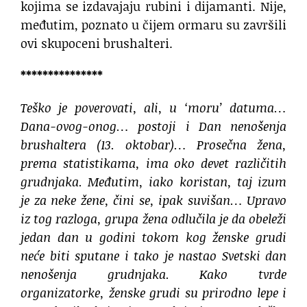
kojima se izdavajaju rubini i dijamanti. Nije,
međutim, poznato u čijem ormaru su završili
ovi skupoceni brushalteri.
***************
Teško je poverovati, ali, u ‘moru’ datuma…
Dana-ovog-onog… postoji i Dan nenošenja
brushaltera (13. oktobar)… Prosečna žena,
prema statistikama, ima oko devet različitih
grudnjaka. Međutim, iako koristan, taj izum
je za neke žene, čini se, ipak suvišan… Upravo
iz tog razloga, grupa žena odlučila je da obeleži
jedan dan u godini tokom kog ženske grudi
neće biti sputane i tako je nastao Svetski dan
nenošenja grudnjaka. Kako tvrde
organizatorke, ženske grudi su prirodno lepe i