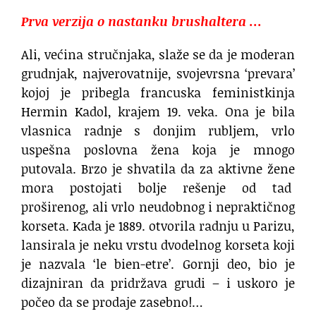
Prva verzija o nastanku brushaltera …
Ali, većina stručnjaka, slaže se da je moderan
grudnjak, najverovatnije, svojevrsna ‘prevara’
kojoj je pribegla francuska feministkinja
Hermin Kadol, krajem 19. veka. Ona je bila
vlasnica radnje s donjim rubljem, vrlo
uspešna poslovna žena koja je mnogo
putovala. Brzo je shvatila da za aktivne žene
mora postojati bolje rešenje od tad
proširenog, ali vrlo neudobnog i nepraktičnog
korseta. Kada je 1889. otvorila radnju u Parizu,
lansirala je neku vrstu dvodelnog korseta koji
je nazvala ‘le bien-etre’. Gornji deo, bio je
dizajniran da pridržava grudi – i uskoro je
počeo da se prodaje zasebno!…