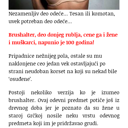
Nezamenljiv deo odeće… Tesan ili komotan,
uvek potreban deo odeće…
Brushalter, deo donjeg rublja, cene ga i žene
i muškarci, napunio je 100 godina!
Pripadnice nežnijeg pola, ostale su mu
naklonjene ceo jedan vek ostavljajući po
strani neudoban korset na koji su nekad bile
‘osuđene’.
Postoji nekoliko verzija ko je izumeo
brushalter. Ovaj odevni predmet potiče još iz
drevnog doba jer je poznato da su žene u
staroj Grčkoj nosile neku vrstu odevnog
predmeta koji im je pridržavao grudi.