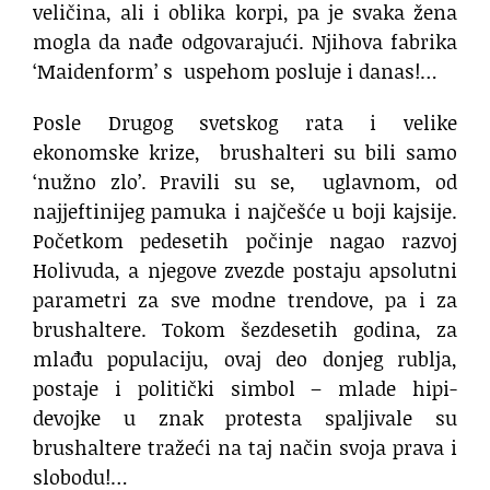
veličina, ali i oblika korpi, pa je svaka žena
mogla da nađe odgovarajući. Njihova fabrika
‘Maidenform’ s uspehom posluje i danas!…
Posle Drugog svetskog rata i velike
ekonomske krize, brushalteri su bili samo
‘nužno zlo’. Pravili su se, uglavnom, od
najjeftinijeg pamuka i najčešće u boji kajsije.
Početkom pedesetih počinje nagao razvoj
Holivuda, a njegove zvezde postaju apsolutni
parametri za sve modne trendove, pa i za
brushaltere. Tokom šezdesetih godina, za
mlađu populaciju, ovaj deo donjeg rublja,
postaje i politički simbol – mlade hipi-
devojke u znak protesta spaljivale su
brushaltere tražeći na taj način svoja prava i
slobodu!…