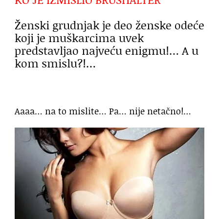
Ženski grudnjak je deo ženske odeće
koji je muškarcima uvek
predstavljao najveću enigmu!… A u
kom smislu?!…
Aaaa… na to mislite… Pa… nije netačno!…