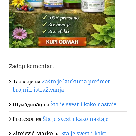
Zadnji komentari
Танасије
на
Zašto je kurkuma predmet
brojnih istraživanja
Шумaдинaц
на
Šta je svest i kako nastaje
Profesor
на
Šta je svest i kako nastaje
Zirojević Marko
на
Šta je svest i kako