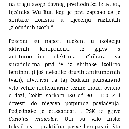
na tragu svoga davnog prethodnika iz 14. st.,
liječnika Wu Rui, koji je prvi zapisao da je
shiitake korisna u liječenju različitih
„zloćudnih tvorbi“.
Posebni su napori uloženi u izolaciju
aktivnih komponenti iz gljiva s
antitumornim efektima. Chihara sa
suradnicima prvi je iz shiitake izolirao
lentinan (i još nekoliko drugih antitumornih
tvari), utvrdivši da taj čudesni polisaharid
vrlo velike molekularne težine može, ovisno
o dozi, kočiti sarkom 180 od 90 – 100 % i
dovesti do njegova potpunog povlačenja.
Podjednake je efikasnosti i PSK iz gljive
Coriolus versicolor
. Oni su vrlo niske
toksičnosti, praktično posve bezopasni, što