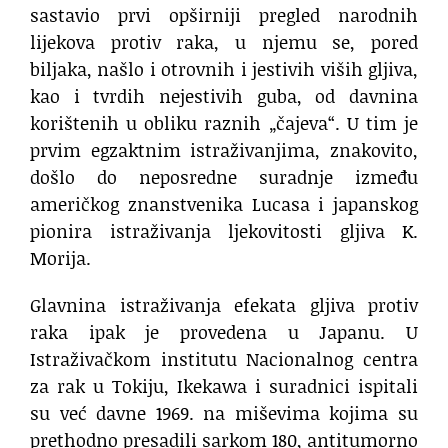
sastavio prvi opširniji pregled narodnih
lijekova protiv raka, u njemu se, pored
biljaka, našlo i otrovnih i jestivih viših gljiva,
kao i tvrdih nejestivih guba, od davnina
korištenih u obliku raznih „čajeva“. U tim je
prvim egzaktnim istraživanjima, znakovito,
došlo do neposredne suradnje između
američkog znanstvenika Lucasa i japanskog
pionira istraživanja ljekovitosti gljiva K.
Morija.
Glavnina istraživanja efekata gljiva protiv
raka ipak je provedena u Japanu. U
Istraživačkom institutu Nacionalnog centra
za rak u Tokiju, Ikekawa i suradnici ispitali
su već davne 1969. na miševima kojima su
prethodno presadili sarkom 180, antitumorno