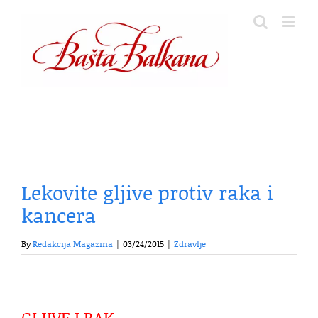
Skip
to
content
Lekovite gljive protiv raka i
kancera
By
Redakcija Magazina
|
03/24/2015
|
Zdravlje
GLJIVE I RAK