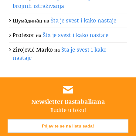
brojnih istraživanja
Шумaдинaц
на
Šta je svest i kako nastaje
Profesor
на
Šta je svest i kako nastaje
Zirojević Marko
на
Šta je svest i kako
nastaje
Newsletter Bastabalkana
Budite u toku!
Prijavite se na listu sada!