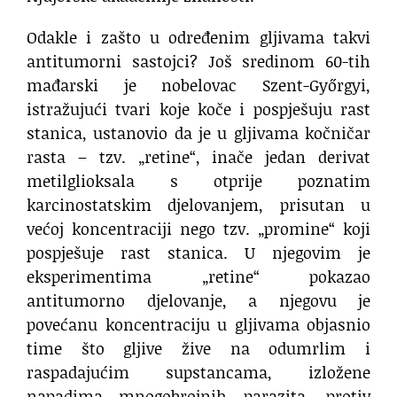
Odakle i zašto u određenim gljivama takvi
antitumorni sastojci? Još sredinom 60-tih
mađarski je nobelovac Szent-Győrgyi,
istražujući tvari koje koče i pospješuju rast
stanica, ustanovio da je u gljivama kočničar
rasta – tzv. „retine“, inače jedan derivat
metilglioksala s otprije poznatim
karcinostatskim djelovanjem, prisutan u
većoj koncentraciji nego tzv. „promine“ koji
pospješuje rast stanica. U njegovim je
eksperimentima „retine“ pokazao
antitumorno djelovanje, a njegovu je
povećanu koncentraciju u gljivama objasnio
time što gljive žive na odumrlim i
raspadajućim supstancama, izložene
napadima mnogobrojnih parazita, protiv