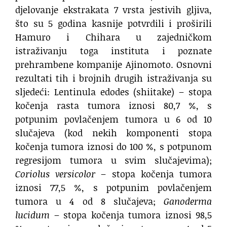
djelovanje ekstrakata 7 vrsta jestivih gljiva,
što su 5 godina kasnije potvrdili i proširili
Hamuro i Chihara u zajedničkom
istraživanju toga instituta i poznate
prehrambene kompanije Ajinomoto. Osnovni
rezultati tih i brojnih drugih istraživanja su
sljedeći: Lentinula edodes (shiitake) – stopa
kočenja rasta tumora iznosi 80,7 %, s
potpunim povlačenjem tumora u 6 od 10
slučajeva (kod nekih komponenti stopa
kočenja tumora iznosi do 100 %, s potpunom
regresijom tumora u svim slučajevima);
Coriolus versicolor
– stopa kočenja tumora
iznosi 77,5 %, s potpunim povlačenjem
tumora u 4 od 8 slučajeva;
Ganoderma
lucidum
– stopa kočenja tumora iznosi 98,5