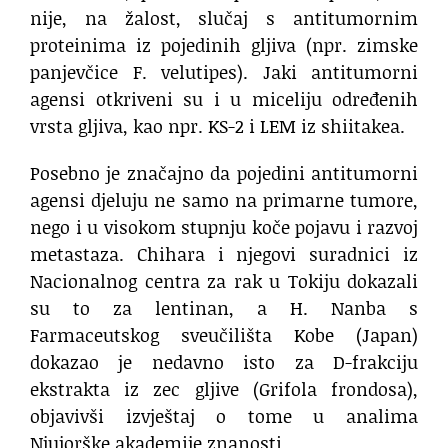
nije, na žalost, slučaj s antitumornim
proteinima iz pojedinih gljiva (npr. zimske
panjevčice F. velutipes). Jaki antitumorni
agensi otkriveni su i u miceliju određenih
vrsta gljiva, kao npr. KS-2 i LEM iz shiitakea.
Posebno je značajno da pojedini antitumorni
agensi djeluju ne samo na primarne tumore,
nego i u visokom stupnju koče pojavu i razvoj
metastaza. Chihara i njegovi suradnici iz
Nacionalnog centra za rak u Tokiju dokazali
su to za lentinan, a H. Nanba s
Farmaceutskog sveučilišta Kobe (Japan)
dokazao je nedavno isto za D-frakciju
ekstrakta iz zec gljive (Grifola frondosa),
objavivši izvještaj o tome u analima
Njujorške akademije znanosti.