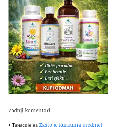
Zadnji komentari
Танасије
на
Zašto je kurkuma predmet