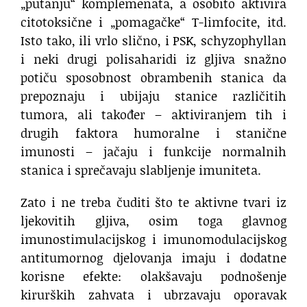
„putanju“ komplemenata, a osobito aktivira
citotoksične i „pomagačke“ T-limfocite, itd.
Isto tako, ili vrlo slično, i PSK, schyzophyllan
i neki drugi polisaharidi iz gljiva snažno
potiču sposobnost obrambenih stanica da
prepoznaju i ubijaju stanice različitih
tumora, ali također – aktiviranjem tih i
drugih faktora humoralne i stanične
imunosti – jačaju i funkcije normalnih
stanica i sprečavaju slabljenje imuniteta.
Zato i ne treba čuditi što te aktivne tvari iz
ljekovitih gljiva, osim toga glavnog
imunostimulacijskog i imunomodulacijskog
antitumornog djelovanja imaju i dodatne
korisne efekte: olakšavaju podnošenje
kirurških zahvata i ubrzavaju oporavak