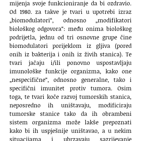
mijenja svoje funkcioniranje da bi ozdravio.
Od 1980. za takve je tvari u upotrebi izraz
„biomodulatori“, odnosno „modifikatori
biološkog odgovora“: među onima biološkog
podrijetla, jednu od tri osnovne grupe čine
biomodulatori porijeklom iz gljiva (pored
onih iz bakterija i onih iz živih stanica). Te
tvari jačaju i/ili ponovno uspostavljaju
imunološke funkcije organizma, kako one
„nespecifične“, odnosno generalne, tako i
specifični imunitet protiv tumora. Osim
toga, te tvari koče razvoj tumorskih stanica,
neposredno ih uništavaju, modificiraju
tumorske stanice tako da ih obrambeni
sistem organizma može lakše prepoznati
kako bi ih uspješnije uništavao, a u nekim
situacijama i ubrzavaju sazrijevanje