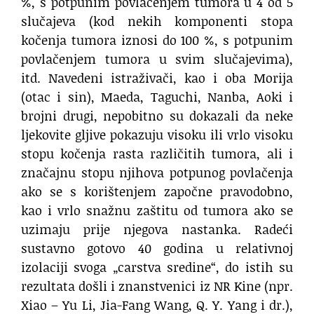
%, s potpunim povlačenjem tumora u 4 od 5
slučajeva (kod nekih komponenti stopa
kočenja tumora iznosi do 100 %, s potpunim
povlačenjem tumora u svim slučajevima),
itd. Navedeni istraživači, kao i oba Morija
(otac i sin), Maeda, Taguchi, Nanba, Aoki i
brojni drugi, nepobitno su dokazali da neke
ljekovite gljive pokazuju visoku ili vrlo visoku
stopu kočenja rasta različitih tumora, ali i
značajnu stopu njihova potpunog povlačenja
ako se s korištenjem započne pravodobno,
kao i vrlo snažnu zaštitu od tumora ako se
uzimaju prije njegova nastanka. Radeći
sustavno gotovo 40 godina u relativnoj
izolaciji svoga „carstva sredine“, do istih su
rezultata došli i znanstvenici iz NR Kine (npr.
Xiao – Yu Li, Jia-Fang Wang, Q. Y. Yang i dr.),