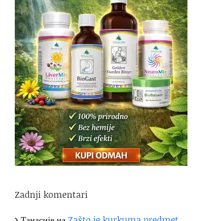
Zadnji komentari
Танасије
на
Zašto je kurkuma predmet