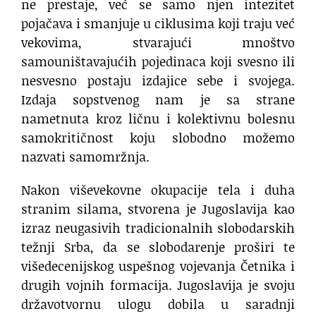
ne prestaje, već se samo njen intezitet
pojačava i smanjuje u ciklusima koji traju već
vekovima, stvarajući mnoštvo
samouništavajućih pojedinaca koji svesno ili
nesvesno postaju izdajice sebe i svojega.
Izdaja sopstvenog nam je sa strane
nametnuta kroz ličnu i kolektivnu bolesnu
samokritičnost koju slobodno možemo
nazvati samomržnja.
Nakon viševekovne okupacije tela i duha
stranim silama, stvorena je Jugoslavija kao
izraz neugasivih tradicionalnih slobodarskih
težnji Srba, da se slobodarenje proširi te
višedecenijskog uspešnog vojevanja Četnika i
drugih vojnih formacija. Jugoslavija je svoju
državotvornu ulogu dobila u saradnji