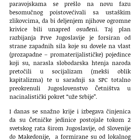
paravojskama se prešlo na novu fazu
besomučnog poistovećivali sa ustaškim
zlikovcima, da bi deljenjem njihove ogromne
krivice bili unapred osuđeni. Taj plan
razbijanja Prve Jugoslavije je forsiran od
strane zapadnih sila koje su dovele na vlast
(prozapadne – promaterijalističke) pojedince
koji su, narasla slobodarska htenja naroda
pretočili u socijalizam (mekši oblik
kapitalizma) te u saradnji sa SPC totalno
preokrenuli Jugoslovenstvo Četništva u
nacinalistički pokret “uže Srbije”.
I danas se snažno krije i izbegava činjenica
da su Četničke jedinice postojale tokom 2
svetskog rata širom Jugoslavije, od Slovenije
do Makedonije, a formirane su od lokalnog