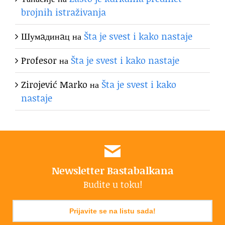
brojnih istraživanja
Шумaдинaц
на
Šta je svest i kako nastaje
Profesor
на
Šta je svest i kako nastaje
Zirojević Marko
на
Šta je svest i kako
nastaje
Newsletter Bastabalkana
Budite u toku!
Prijavite se na listu sada!