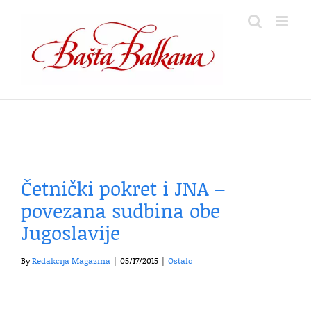
Skip
to
content
Četnički pokret i JNA –
povezana sudbina obe
Jugoslavije
By
Redakcija Magazina
|
05/17/2015
|
Ostalo