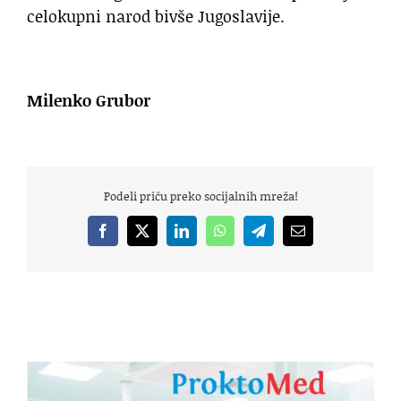
celokupni narod bivše Jugoslavije.
Milenko Grubor
Podeli priču preko socijalnih mreža!
Facebook
X
LinkedIn
WhatsApp
Telegram
Email