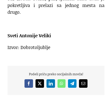
pokretljiva i prelazi sa jednog mesta na
drugo.
Sveti Antonije Veliki
Izvor: Dobrotoljublje
Podeli priču preko socijalnih mreža!
Facebook
X
LinkedIn
WhatsApp
Telegram
Email