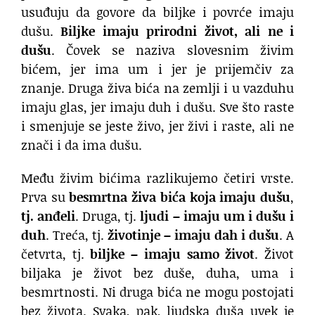
usuđuju da govore da biljke i povrće imaju
dušu.
Biljke imaju prirodni život, ali ne i
dušu
. Čovek se naziva slovesnim živim
bićem, jer ima um i jer je prijemčiv za
znanje. Druga živa bića na zemlji i u vazduhu
imaju glas, jer imaju duh i dušu. Sve što raste
i smenjuje se jeste živo, jer živi i raste, ali ne
znači i da ima dušu.
Među živim bićima razlikujemo četiri vrste.
Prva su
besmrtna živa bića koja imaju dušu
,
tj.
anđeli
. Druga, tj.
ljudi – imaju um i dušu i
duh
. Treća, tj.
životinje – imaju dah i dušu
. A
četvrta, tj.
biljke – imaju samo život
. Život
biljaka je život bez duše, duha, uma i
besmrtnosti. Ni druga bića ne mogu postojati
bez života. Svaka, pak, ljudska duša uvek je