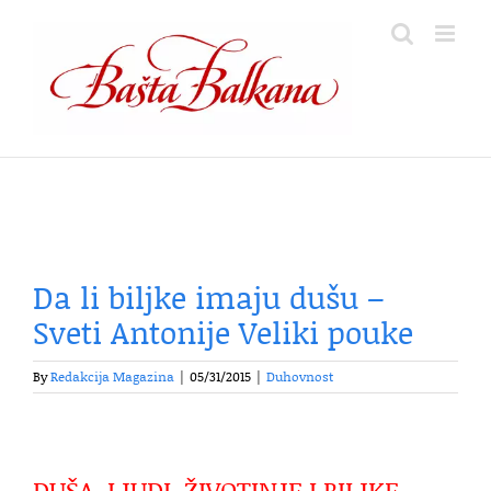
Skip
to
content
Da li biljke imaju dušu –
Sveti Antonije Veliki pouke
By
Redakcija Magazina
|
05/31/2015
|
Duhovnost
DUŠA, LJUDI, ŽIVOTINJE I BILJKE