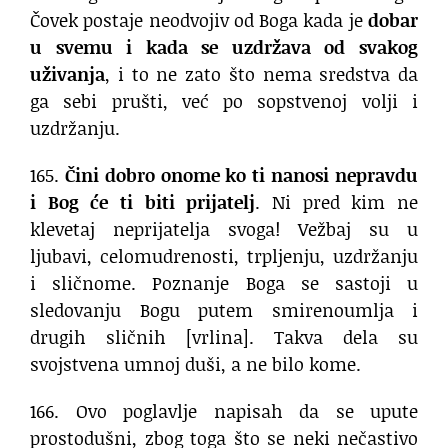
Čovek postaje neodvojiv od Boga kada je
dobar
u svemu i kada se uzdržava od svakog
uživanja
, i to ne zato što nema sredstva da
ga sebi prušti, već po sopstvenoj volji i
uzdržanju.
165.
Čini dobro onome ko ti nanosi nepravdu
i Bog će ti biti prijatelj
. Ni pred kim ne
klevetaj neprijatelja svoga! Vežbaj su u
ljubavi, celomudrenosti, trpljenju, uzdržanju
i sličnome. Poznanje Boga se sastoji u
sledovanju Bogu putem smirenoumlja i
drugih sličnih [vrlina]. Takva dela su
svojstvena umnoj duši, a ne bilo kome.
166. Ovo poglavlje napisah da se upute
prostodušni, zbog toga što se neki nečastivo