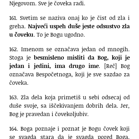
Njegovom. Sve je čoveka radi.
161. Svetim se naziva onaj ko je čist od zla i
greha.
Najveći uspeh duše jeste odsustvo zla
u čoveku
. To je Bogu ugodno.
162. Imenom se označava jedan od mnogih.
Stoga je
besmisleno misliti da Bog, koji je
jedan i jedini, ima drugo ime
. [Reč] Bog
označava Bespočetnoga, koji je sve sazdao za
čoveka.
163. Zla dela koja primetiš u sebi odsecaj od
duše svoje, sa iščekivanjem dobrih dela. Jer,
Bog je pravedan i čovekoljubiv.
164. Boga poznaje i poznat je Bogu čovek koji
se svagda stara da je svagda pored Boga.