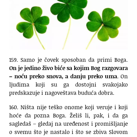
159. Samo je čovek sposoban da primi Boga.
On je jedino živo biće sa kojim Bog razgovara
– noću preko snova, a danju preko uma
. On
ljudima koji su ga dostojni svakojako
predskazuje i nagoveštava buduća dobra.
160. Ništa nije teško onome koji veruje i koji
hoće da pozna Boga. Želiš li, pak, i da ga
sagledaš – gledaj na uređenost i promišljanje
o svemu što je nastalo i što se zbiva Slovom