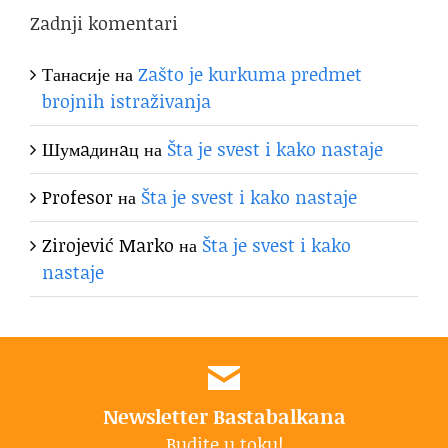
Zadnji komentari
Танасије
на
Zašto je kurkuma predmet
brojnih istraživanja
Шумaдинaц
на
Šta je svest i kako nastaje
Profesor
на
Šta je svest i kako nastaje
Zirojević Marko
на
Šta je svest i kako
nastaje
Newsletter Bastabalkana
Budite u toku!