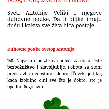
Sveti Antonije Veliki i njegove
duhovne pouke. Da li biljke imaju
dušu i kakva sve živa bića postoje
Duhovne pouke Svetog Antonija
158. Najveća i neizlečiva bolest za dušu jeste
bezbožništvo i slavoljublje
. Pohota za zlom
predstavlja nedostatak dobra. [Čovek] je blag
kada izobilno čini sve što je dobro, što je
ugodno Bogu svih.