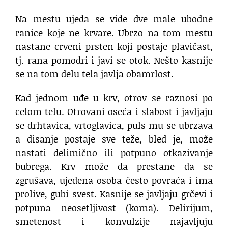
Na mestu ujeda se vide dve male ubodne
ranice koje ne krvare. Ubrzo na tom mestu
nastane crveni prsten koji postaje plavičast,
tj. rana pomodri i javi se otok. Nešto kasnije
se na tom delu tela javlja obamrlost.
Kad jednom uđe u krv, otrov se raznosi po
celom telu. Otrovani oseća i slabost i javljaju
se drhtavica, vrtoglavica, puls mu se ubrzava
a disanje postaje sve teže, bled je, može
nastati delimično ili potpuno otkazivanje
bubrega. Krv može da prestane da se
zgrušava, ujedena osoba često povraća i ima
prolive, gubi svest. Kasnije se javljaju grčevi i
potpuna neosetljivost (koma). Delirijum,
smetenost i konvulzije najavljuju