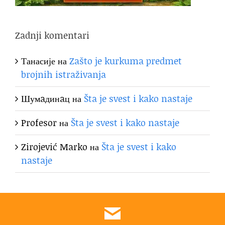
Zadnji komentari
Танасије
на
Zašto je kurkuma predmet
brojnih istraživanja
Шумaдинaц
на
Šta je svest i kako nastaje
Profesor
на
Šta je svest i kako nastaje
Zirojević Marko
на
Šta je svest i kako
nastaje