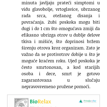
minuta javljaju prateći simptomi u
vidu glavobolje, vrtoglavice, ubrzanog
rada srca, otežanog disanja i
povraćanja. Zubi poskoka mogu biti
dugi i do 1 cm što omogućava zmiji da
efikasno ubrizga otrov u dublje delove
tkiva i mišiće, što doprinosi bržem
širenju otrova kroz organizam. Zato je
važno da se protivotrov dobije u što je
moguće kraćem roku. Ujed poskoka je
često smrtonosan, a kod starijih
osoba i dece, smrt je gotovo
zagarantovana u slučaju
nepravovremeno pružene pomoći.