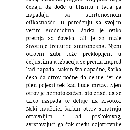
čekaju da dođe u blizinu i tada ga
napadaju sa smrtonosnom
efikasnošću. U poređenju sa svojim
većim srodnicima, šarka je retko
pretnja za čoveka, ali je za male
životinje trenutno smrtonosna. Njeni
otrovni zubi leže preklopljeni u
čeljustima a izbacuju se prema napred
kad napada. Nakon što napadne, šarka
čeka da otrov počne da deluje, jer će
plen pojesti tek kad bude mrtav. Njen
otrov je hemotoksičan, što znači da se
tkivo raspada te deluje na krvotok.
Neki naučnici šarkin otrov smatraju
otrovnijim i od poskokovog,
svrstavajući ga čak među najotrovnije