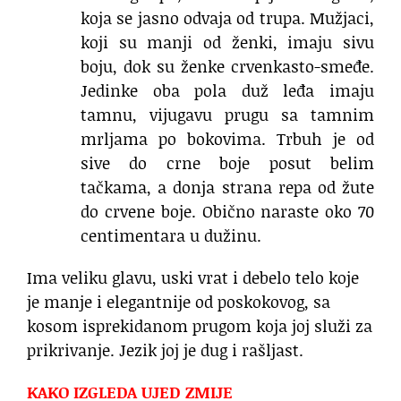
koja se jasno odvaja od trupa. Mužjaci,
koji su manji od ženki, imaju sivu
boju, dok su ženke crvenkasto-smeđe.
Jedinke oba pola duž leđa imaju
tamnu, vijugavu prugu sa tamnim
mrljama po bokovima. Trbuh je od
sive do crne boje posut belim
tačkama, a donja strana repa od žute
do crvene boje. Obično naraste oko 70
centimentara u dužinu.
Ima veliku glavu, uski vrat i debelo telo koje
je manje i elegantnije od poskokovog, sa
kosom isprekidanom prugom koja joj služi za
prikrivanje. Jezik joj je dug i rašljast.
KAKO IZGLEDA UJED ZMIJE