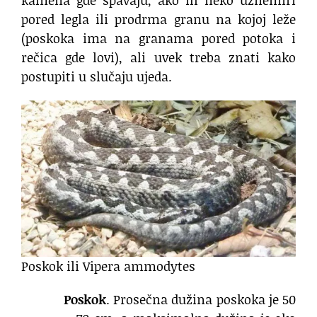
kamena gde spavaju, ako ih neko uznemiri
pored legla ili prodrma granu na kojoj leže
(poskoka ima na granama pored potoka i
rečica gde lovi), ali uvek treba znati kako
postupiti u slučaju ujeda.
Poskok ili Vipera ammodytes
Poskok
. Prosečna dužina poskoka je 50