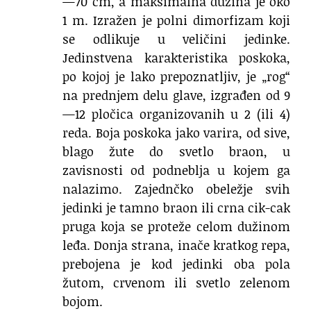
—70 cm, a maksimalna dužina je oko
1 m. Izražen je polni dimorfizam koji
se odlikuje u veličini jedinke.
Jedinstvena karakteristika poskoka,
po kojoj je lako prepoznatljiv, je „rog“
na prednjem delu glave, izgrađen od 9
—12 pločica organizovanih u 2 (ili 4)
reda. Boja poskoka jako varira, od sive,
blago žute do svetlo braon, u
zavisnosti od podneblja u kojem ga
nalazimo. Zajednčko obeležje svih
jedinki je tamno braon ili crna cik-cak
pruga koja se proteže celom dužinom
leđa. Donja strana, inače kratkog repa,
prebojena je kod jedinki oba pola
žutom, crvenom ili svetlo zelenom
bojom.