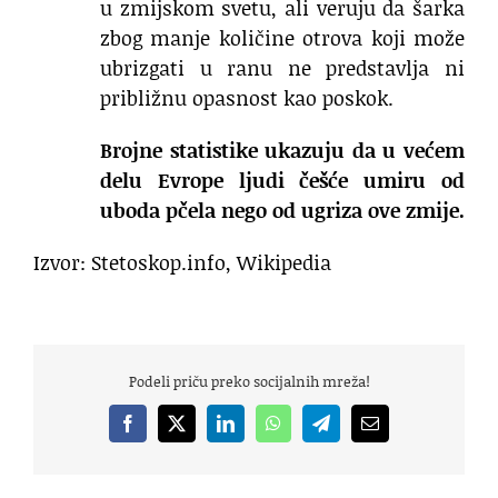
u zmijskom svetu, ali veruju da šarka
zbog manje količine otrova koji može
ubrizgati u ranu ne predstavlja ni
približnu opasnost kao poskok.
Brojne statistike ukazuju da u većem
delu Evrope ljudi češće umiru od
uboda pčela nego od ugriza ove zmije.
Izvor: Stetoskop.info, Wikipedia
Podeli priču preko socijalnih mreža!
Facebook
X
LinkedIn
WhatsApp
Telegram
Email