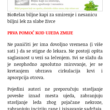
BioRelax biljne kapi za smirenje i nesanicu
biljni lek za slabe živce
PRVA POMOĆ KOD UJEDA ZMIJE
Ne paničiti jer ima dovoljno vremena (i više
sati ) da se stigne do lekara. Ne postoji opšta
saglasnost u vezi sa lečenjem. Svi se slažu da
je neophodno apsolutno mirovanje, jer se
kretanjem ubrzava cirkulacija krvi i
apsorpcija otrova.
Pojedini autori ne preporučuju stavljanje
poveske iznad mesta ujeda, zabranjuju
stavljanje leda zbog pojačane nekroze,
zabranjuju inciziju rane i isisavanje sadržaja.