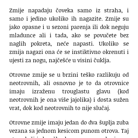
Zmije napadaju čoveka samo iz straha, i
samo i jedino ukoliko ih nagazite. Zmije su
jako opasne i u sezoni parenja ili dok neguju
mladunce ali i tada, ako se povučete bez
naglih pokreta, neće napasti. Ukoliko se
zmija nagazi ona će se instiktivno okrenuti i
ujesti za nogu, najčešće u visini čuklja.
Otrovne zmije se u brzini teško razlikuju od
neotrovnih, ali osnovno je to da otrovnice
imaju izraženu trouglastu glavu (kod
neotrovnih je ona više jajolika) i dosta sužen
vrat, dok kod neotrovnih to nije slučaj.
Otrovne zmije imaju jedan do dva šuplja zuba
vezana sa jednom kesicom punom otrova. Taj