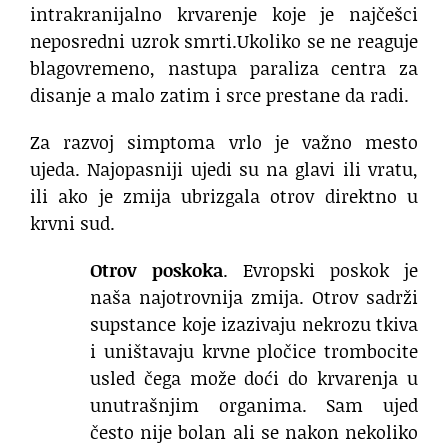
intrakranijalno krvarenje koje je najčešci
neposredni uzrok smrti.Ukoliko se ne reaguje
blagovremeno, nastupa paraliza centra za
disanje a malo zatim i srce prestane da radi.
Za razvoj simptoma vrlo je važno mesto
ujeda. Najopasniji ujedi su na glavi ili vratu,
ili ako je zmija ubrizgala otrov direktno u
krvni sud.
Otrov poskoka
. Evropski poskok je
naša najotrovnija zmija. Otrov sadrži
supstance koje izazivaju nekrozu tkiva
i uništavaju krvne pločice trombocite
usled čega može doći do krvarenja u
unutrašnjim organima. Sam ujed
često nije bolan ali se nakon nekoliko