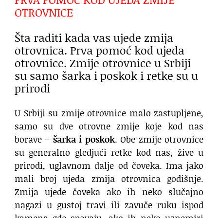
OTROVNICE
Šta raditi kada vas ujede zmija
otrovnica. Prva pomoć kod ujeda
otrovnice. Zmije otrovnice u Srbiji
su samo šarka i poskok i retke su u
prirodi
U Srbiji su zmije otrovnice malo zastupljene,
samo su dve otrovne zmije koje kod nas
borave –
šarka i poskok
. Obe zmije otrovnice
su generalno gledjući retke kod nas, žive u
prirodi, uglavnom dalje od čoveka. Ima jako
mali broj ujeda zmija otrovnica godišnje.
Zmija ujede čoveka ako ih neko slučajno
nagazi u gustoj travi ili zavuče ruku ispod