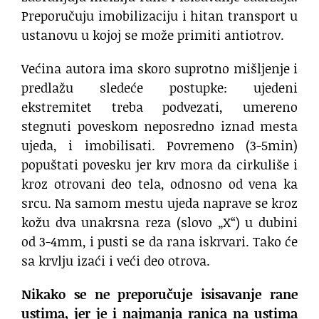
Preporučuju imobilizaciju i hitan transport u
ustanovu u kojoj se može primiti antiotrov.
Većina autora ima skoro suprotno mišljenje i
predlažu sledeće postupke: ujedeni
ekstremitet treba podvezati, umereno
stegnuti poveskom neposredno iznad mesta
ujeda, i imobilisati. Povremeno (3-5min)
popuštati povesku jer krv mora da cirkuliše i
kroz otrovani deo tela, odnosno od vena ka
srcu. Na samom mestu ujeda naprave se kroz
kožu dva unakrsna reza (slovo „X“) u dubini
od 3-4mm, i pusti se da rana iskrvari. Tako će
sa krvlju izaći i veći deo otrova.
Nikako se ne preporučuje isisavanje rane
ustima, jer je i najmanja ranica na ustima