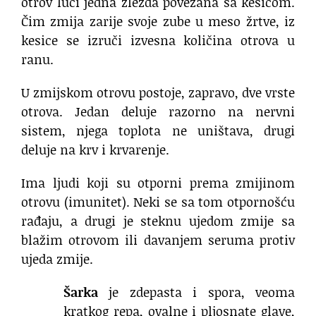
otrov luči jedna žlezda povezana sa kesicom.
Čim zmija zarije svoje zube u meso žrtve, iz
kesice se izruči izvesna količina otrova u
ranu.
U zmijskom otrovu postoje, zapravo, dve vrste
otrova. Jedan deluje razorno na nervni
sistem, njega toplota ne uništava, drugi
deluje na krv i krvarenje.
Ima ljudi koji su otporni prema zmijinom
otrovu (imunitet). Neki se sa tom otpornošću
rađaju, a drugi je steknu ujedom zmije sa
blažim otrovom ili davanjem seruma protiv
ujeda zmije.
Šarka
je zdepasta i spora, veoma
kratkog repa, ovalne i pljosnate glave,