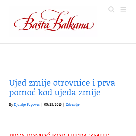
Skip
to
content
Ujed zmije otrovnice i prva
pomoć kod ujeda zmije
By
Djordje Popović
|
05/25/2015
|
Zdravlje
PRVA POMOĆ KOD UJEDA ZMIJE