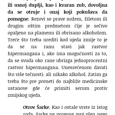
ili usnoj duplji, kao i kvaran zub, dovoljna
da se otruje i onaj koji pokušava da
pomogne
. Rezovi se prave nožem, žiletom ili
drugim oštim predmetom čije je sečivo
opaljeno na plamenu ili obrisano alkoholom.
Treće što treba urediti kod ujeda zmije to je
da se na ranu stavi jak rastvor
hipermangana i, ako ima mogućnosti za to,
da se svuda oko rane ubrizga jednoprocentni
rastvor hipermangana. Unesrećenom davati
što više tečnosti: ali nikako alkohol. Zatim ga
treba što pre preneti do najbliže medicinske
ustanove gde će primiti serum protiv
zmijskog ujeda.
Otrov Šarke
. Kao i ostale vrste iz istog
roda, šarke ne progone svoj plen nego