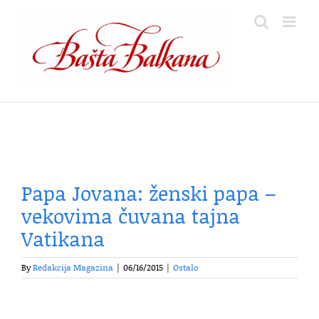
Skip
to
content
Papa Jovana: ženski papa –
vekovima čuvana tajna
Vatikana
By
Redakcija Magazina
|
06/16/2015
|
Ostalo