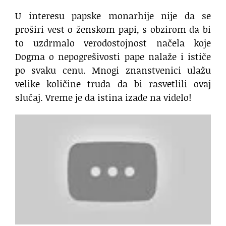
U interesu papske monarhije nije da se
proširi vest o ženskom papi, s obzirom da bi
to uzdrmalo verodostojnost načela koje
Dogma o nepogrešivosti pape nalaže i ističe
po svaku cenu. Mnogi znanstvenici ulažu
velike količine truda da bi rasvetlili ovaj
slučaj. Vreme je da istina izađe na videlo!