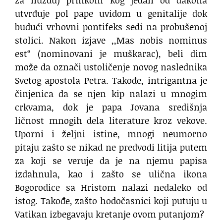
utvrđuje pol pape uvidom u genitalije dok
budući vrhovni pontifeks sedi na probušenoj
stolici. Nakon izjave ,,Mas nobis nominus
est“ (nominovani je muškarac), beli dim
može da označi ustoličenje novog naslednika
Svetog apostola Petra. Takođe, intrigantna je
činjenica da se njen kip nalazi u mnogim
crkvama, dok je papa Jovana središnja
ličnost mnogih dela literature kroz vekove.
Uporni i željni istine, mnogi neumorno
pitaju zašto se nikad ne predvodi litija putem
za koji se veruje da je na njemu papisa
izdahnula, kao i zašto se ulična ikona
Bogorodice sa Hristom nalazi nedaleko od
istog. Takođe, zašto hodočasnici koji putuju u
Vatikan izbegavaju kretanje ovom putanjom?