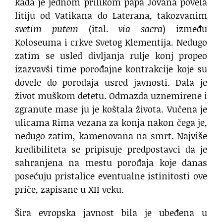
kada je jednom prilikom papa Jovana povela
litiju od Vatikana do Laterana, takozvanim
svetim putem
(ital.
via sacra
) između
Koloseuma i crkve Svetog Klementija. Nedugo
zatim se usled divljanja rulje konj propeo
izazvavši time porođajne kontrakcije koje su
dovele do porođaja usred javnosti. Dala je
život muškom detetu. Odmazda uznemirene i
zgranute mase ju je koštala života. Vučena je
ulicama Rima vezana za konja nakon čega je,
nedugo zatim, kamenovana na smrt. Najviše
kredibiliteta se pripisuje predpostavci da je
sahranjena na mestu porođaja koje danas
posećuju pristalice eventualne istinitosti ove
priče, zapisane u XII veku.
Šira evropska javnost bila je ubeđena u