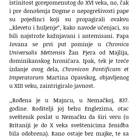
istinitost gorepomenutog do XVI veka, no, čak
i pre donošenja Dogme o nepogrešivosti pape
su pojedinci koji su propagirali ovakvu
,,klevetu i huljenje“, kako navode učenjaci, su
bili najstrože kažnjavani i antemisani. Papa
Jovana se prvi put pominje u
Chronica
Universalis Mettensis
Žan Pjera od Majlija,
dominikanskog hroničara. Ipak, tek je treće
izdanje ovog dela,
Chronicon Pontificum et
Imperatorum
Martina Opavskog, objavljenog
u XIII veku, zaintrigiralo javnost.
,,Rođena je u Majncu, u Nemačkoj, 837.
godine. Roditelji joj behu Englezima, otac
sveštenik poslat u Nemačku da širi veru (u
Britaniji je do X veka sveštenicima ženidba
bila odobrena). Rano ostaje bez majke, te sa