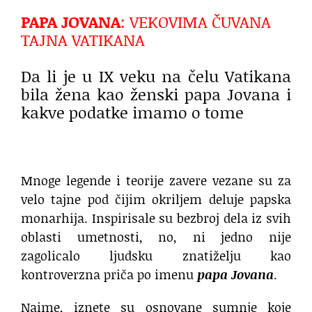
PAPA JOVANA
: VEKOVIMA ČUVANA
TAJNA VATIKANA
Da li je u IX veku na čelu Vatikana
bila žena kao ženski papa Jovana i
kakve podatke imamo o tome
Mnoge legende i teorije zavere vezane su za
velo tajne pod čijim okriljem deluje papska
monarhija. Inspirisale su bezbroj dela iz svih
oblasti umetnosti, no, ni jedno nije
zagolicalo ljudsku znatiželju kao
kontroverzna priča po imenu
papa Jovana
.
Naime, iznete su osnovane sumnje koje