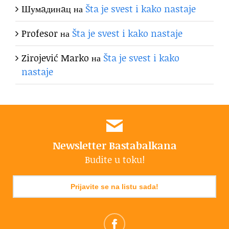
Шумaдинaц
на
Šta je svest i kako nastaje
Profesor
на
Šta je svest i kako nastaje
Zirojević Marko
на
Šta je svest i kako
nastaje
Newsletter Bastabalkana
Budite u toku!
Prijavite se na listu sada!