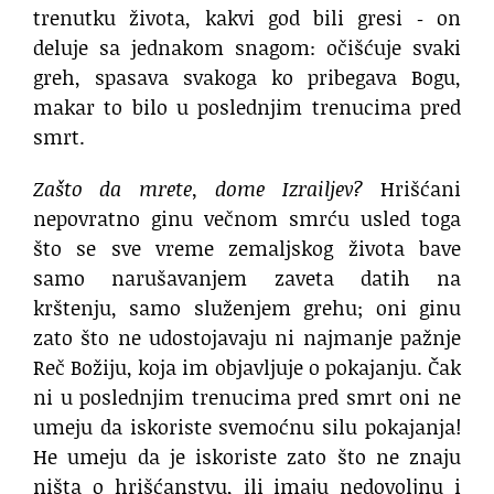
trenutku života, kakvi god bili gresi ‐ on
deluje sa jednakom snagom: očišćuje svaki
greh, spasava svakoga ko pribegava Bogu,
makar to bilo u poslednjim trenucima pred
smrt.
Zašto da mrete, dome Izrailjev?
Hrišćani
nepovratno ginu večnom smrću usled toga
što se sve vreme zemaljskog života bave
samo narušavanjem zaveta datih na
krštenju, samo služenjem grehu; oni ginu
zato što ne udostojavaju ni najmanje pažnje
Reč Božiju, koja im objavljuje o pokajanju. Čak
ni u poslednjim trenucima pred smrt oni ne
umeju da iskoriste svemoćnu silu pokajanja!
He umeju da je iskoriste zato što ne znaju
ništa o hrišćanstvu, ili imaju nedovoljnu i