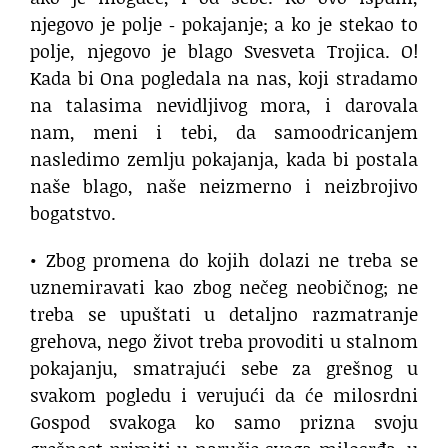
njegovo je polje ‐ pokajanje; a ko je stekao to
polje, njegovo je blago Svesveta Trojica. O!
Kada bi Ona pogledala na nas, koji stradamo
na talasima nevidljivog mora, i darovala
nam, meni i tebi, da samoodricanjem
nasledimo zemlju pokajanja, kada bi postala
naše blago, naše neizmerno i neizbrojivo
bogatstvo.
• Zbog promena do kojih dolazi ne treba se
uznemiravati kao zbog nečeg neobičnog; ne
treba se upuštati u detaljno razmatranje
grehova, nego život treba provoditi u stalnom
pokajanju, smatrajući sebe za grešnog u
svakom pogledu i verujući da će milosrdni
Gospod svakoga ko samo prizna svoju