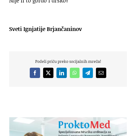
Nije li to gordo i drsko?
Sveti Ignjatije Brjančaninov
Podeli priču preko socijalnih mreža!
Facebook
X
LinkedIn
WhatsApp
Telegram
Email