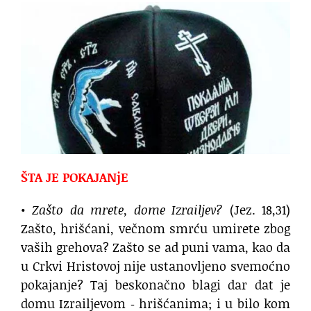
ŠTA JE POKAJANjE
•
Zašto da mrete, dome Izrailjev?
(Jez. 18,31)
Zašto, hrišćani, večnom smrću umirete zbog
vaših grehova? Zašto se ad puni vama, kao da
u Crkvi Hristovoj nije ustanovljeno svemoćno
pokajanje? Taj beskonačno blagi dar dat je
domu Izrailjevom ‐ hrišćanima; i u bilo kom