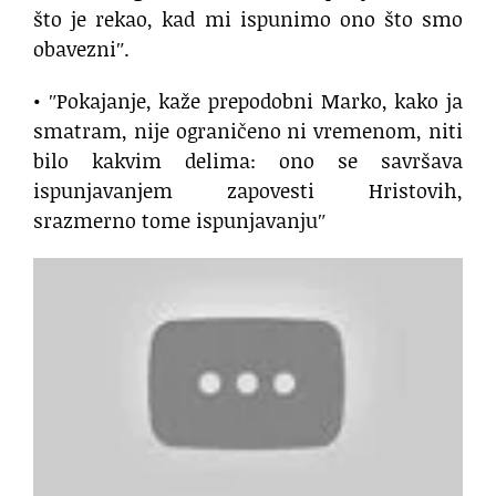
što je rekao, kad mi ispunimo ono što smo
obavezniʺ.
• ʺPokajanje, kaže prepodobni Marko, kako ja
smatram, nije ograničeno ni vremenom, niti
bilo kakvim delima: ono se savršava
ispunjavanjem zapovesti Hristovih,
srazmerno tome ispunjavanjuʺ