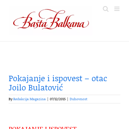
Skip
to
content
Pokajanje i ispovest – otac
Joilo Bulatović
By
Redakcija Magazina
|
07/12/2015
|
Duhovnost
POKAJANJE I ISPOVEST