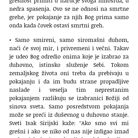
grešnost primiti u naručje svoga milosrđa, u
nedra spasenja. Ovo se ne odnosi na smrtne
grehe, jer pokajanje za njih Bog prima samo
onda kada čovek ostavi smrtni greh.
• Samo smireni, samo siromašni duhom,
naći će svoj mir, i privremeni i večni. Takav
je udeo Bog odredio onima koje je izabrao za
duhovno, istinsko služenje Sebi. Tokom
zemaljskog života oni treba da prebivaju u
pokajanju i da im budu strane propadljive
naslade i veselja tim neprestanim
pokajanjem razlikuju se izabranici Božiji od
sinova sveta. Samo posredstvom pokajanja
može se preći iz duševnog u duhovno stanje.
Sveti Isak Sirijski kaže: ʺAko smo svi mi
grešni i ako se niko od nas nije izdigao iznad