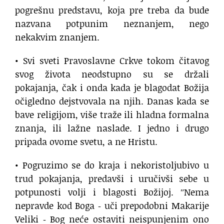
pogrešnu predstavu, koja pre treba da bude
nazvana potpunim neznanjem, nego
nekakvim znanjem.
• Svi sveti Pravoslavne Crkve tokom čitavog
svog života neodstupno su se držali
pokajanja, čak i onda kada je blagodat Božija
očigledno dejstvovala na njih. Danas kada se
bave religijom, više traže ili hladna formalna
znanja, ili lažne naslade. I jedno i drugo
pripada ovome svetu, a ne Hristu.
• Pogruzimo se do kraja i nekoristoljubivo u
trud pokajanja, predavši i uručivši sebe u
potpunosti volji i blagosti Božijoj. ʺNema
nepravde kod Boga ‐ uči prepodobni Makarije
Veliki ‐ Bog neće ostaviti neispunjenim ono