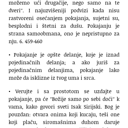
možemo ući drugačije, nego samo na te
dveriʺ. I najuzvišeniji podvizi kada nisu
rastvoreni osećanjem pokajanja, sujetni su,
besplodni i štetni za dušu. Pokajanju je
strana samoobmana, ono je nepristupno za
nju. 6. 459‐460
• Pokajanje je opšte delanje, koje je iznad
pojedinačnih delanja; a ako juriš za
pojedinačnim delanjima, pokajanje lako
može da isklizne iz tvog uma i srca.
• Verujte i sa prostotom se uzdajte u
pokajanje, pa će ʺBožije samo po sebi doćiʺ k
vama, kako govori sveti Isak Sirijski. Bog je
pouzdan: otvara onima koji kucaju, teši one
koji plaču, siromašnima duhom daruje