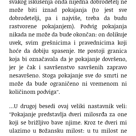
svakog iskušenja onda nijedna dobrodetelj ne
može biti iznad pokajanja (to jest sve
dobrodetelji, pa i najviše, treba da budu
rastvorene pokajanjem). Podvig pokajanja
nikada ne može da bude okončan: on dolikuje
uvek, svim grešnicima i pravednicima koji
hoće da dobiju spasenje. He postoji granica
koja bi označavala da je pokajanje dovršeno,
jer je čak i savršenstvo savršenih zapravo
nesavršeno. Stoga pokajanje sve do smrti ne
može da bude ograničeno ni vremenom ni
količinom podvigaʺ.
…U drugoj besedi ovaj veliki nastavnik veli:
ʺPokajanje predstavlja dveri milosrđa za one
koji se brižljivo bave njime. Kroz te dveri mi
ulazimo u Božansku milost: u tu milost ne