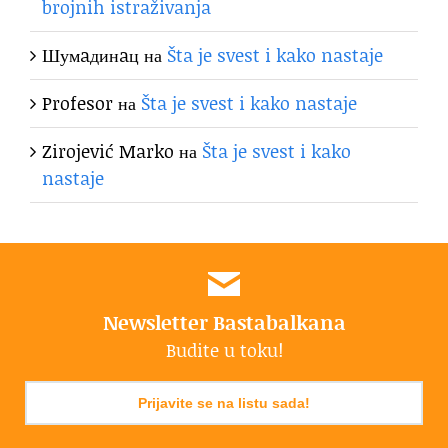
brojnih istraživanja
Шумaдинaц
на
Šta je svest i kako nastaje
Profesor
на
Šta je svest i kako nastaje
Zirojević Marko
на
Šta je svest i kako
nastaje
Newsletter Bastabalkana
Budite u toku!
Prijavite se na listu sada!