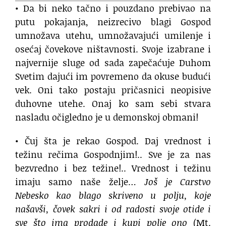
• Da bi neko tačno i pouzdano prebivao na
putu pokajanja, neizrecivo blagi Gospod
umnožava utehu, umnožavajući umilenje i
osećaj čovekove ništavnosti. Svoje izabrane i
najvernije sluge od sada zapečaćuje Duhom
Svetim dajući im povremeno da okuse budući
vek. Oni tako postaju pričasnici neopisive
duhovne utehe. Onaj ko sam sebi stvara
nasladu očigledno je u demonskoj obmani!
• Čuj šta je rekao Gospod. Daj vrednost i
težinu rečima Gospodnjim!.. Sve je za nas
bezvredno i bez težine!.. Vrednost i težinu
imaju samo naše želje…
Još je Carstvo
Nebesko kao blago skriveno u polju, koje
našavši, čovek sakri i od radosti svoje otide i
sve što ima prodade i kupi polje ono
(Mt.