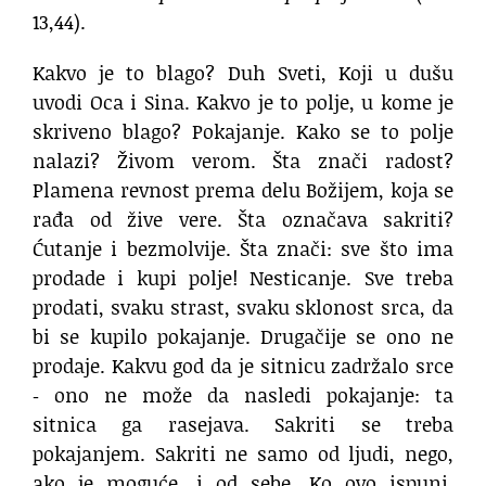
13,44).
Kakvo je to blago? Duh Sveti, Koji u dušu
uvodi Oca i Sina. Kakvo je to polje, u kome je
skriveno blago? Pokajanje. Kako se to polje
nalazi? Živom verom. Šta znači radost?
Plamena revnost prema delu Božijem, koja se
rađa od žive vere. Šta označava sakriti?
Ćutanje i bezmolvije. Šta znači: sve što ima
prodade i kupi polje! Nesticanje. Sve treba
prodati, svaku strast, svaku sklonost srca, da
bi se kupilo pokajanje. Drugačije se ono ne
prodaje. Kakvu god da je sitnicu zadržalo srce
‐ ono ne može da nasledi pokajanje: ta
sitnica ga rasejava. Sakriti se treba
pokajanjem. Sakriti ne samo od ljudi, nego,
ako je moguće, i od sebe. Ko ovo ispuni,