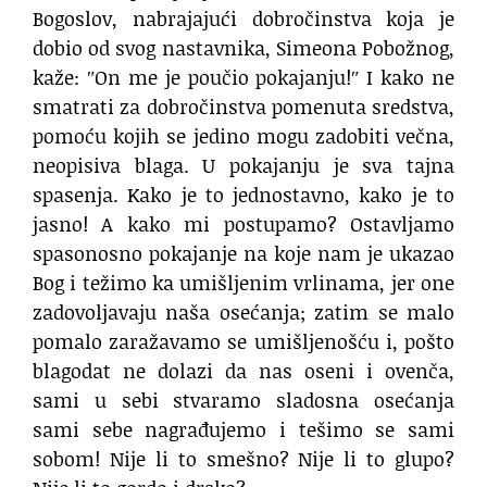
Bogoslov, nabrajajući dobročinstva koja je
dobio od svog nastavnika, Simeona Pobožnog,
kaže: ʺOn me je poučio pokajanju!ʺ I kako ne
smatrati za dobročinstva pomenuta sredstva,
pomoću kojih se jedino mogu zadobiti večna,
neopisiva blaga. U pokajanju je sva tajna
spasenja. Kako je to jednostavno, kako je to
jasno! A kako mi postupamo? Ostavljamo
spasonosno pokajanje na koje nam je ukazao
Bog i težimo ka umišljenim vrlinama, jer one
zadovoljavaju naša osećanja; zatim se malo
pomalo zaražavamo se umišljenošću i, pošto
blagodat ne dolazi da nas oseni i ovenča,
sami u sebi stvaramo sladosna osećanja
sami sebe nagrađujemo i tešimo se sami
sobom! Nije li to smešno? Nije li to glupo?