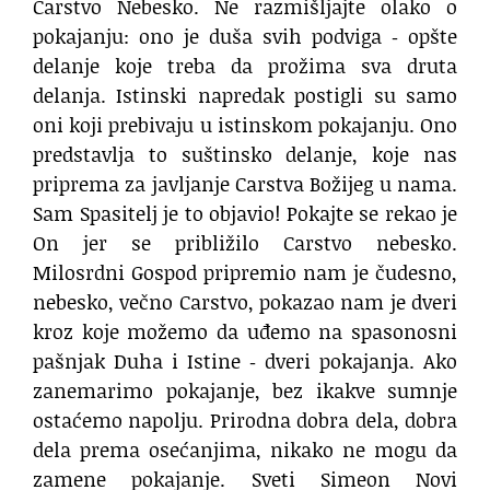
Carstvo Nebesko. Ne razmišljajte olako o
pokajanju: ono je duša svih podviga ‐ opšte
delanje koje treba da prožima sva druta
delanja. Istinski napredak postigli su samo
oni koji prebivaju u istinskom pokajanju. Ono
predstavlja to suštinsko delanje, koje nas
priprema za javljanje Carstva Božijeg u nama.
Sam Spasitelj je to objavio! Pokajte se rekao je
On jer se približilo Carstvo nebesko.
Milosrdni Gospod pripremio nam je čudesno,
nebesko, večno Carstvo, pokazao nam je dveri
kroz koje možemo da uđemo na spasonosni
pašnjak Duha i Istine ‐ dveri pokajanja. Ako
zanemarimo pokajanje, bez ikakve sumnje
ostaćemo napolju. Prirodna dobra dela, dobra
dela prema osećanjima, nikako ne mogu da
zamene pokajanje. Sveti Simeon Novi