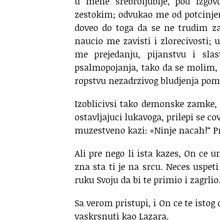
u mene srebroljublje, pod izgov
zestokim; odvukao me od potcinje
doveo do toga da se ne trudim z
naucio me zavisti i zlorecivosti;
me prejedanju, pijanstvu i slas
psalmopojanja, tako da se molim, 
ropstvu nezadrzivog bludjenja pomi
Izoblicivsi tako demonske zamke, k
ostavljajuci lukavoga, prilepi se co
muzestveno kazi: «Ninje nacah!“ Pr
Ali pre nego li ista kazes, On ce u
zna sta ti je na srcu. Neces uspeti
ruku Svoju da bi te primio i zagrlio
Sa verom pristupi, i On ce te istog 
vaskrsnuti kao Lazara.