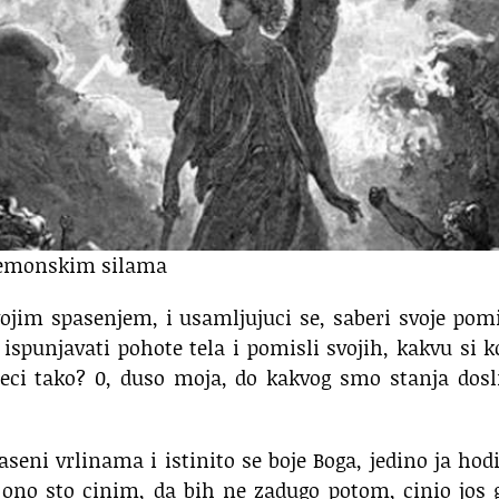
 demonskim silama
vojim spasenjem, i usamljujuci se, saberi svoje pomi
 ispunjavati pohote tela i pomisli svojih, kakvu si k
neci tako? 0, duso moja, do kakvog smo stanja dosl
raseni vrlinama i istinito se boje Boga, jedino ja ho
 ono sto cinim, da bih ne zadugo potom, cinio jos 