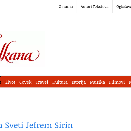
O nama
Autori Tekstova
Oglašav
t
Život
Čovek
Travel
Kultura
Istorija
Muzika
Filmovi
 Sveti Jefrem Sirin