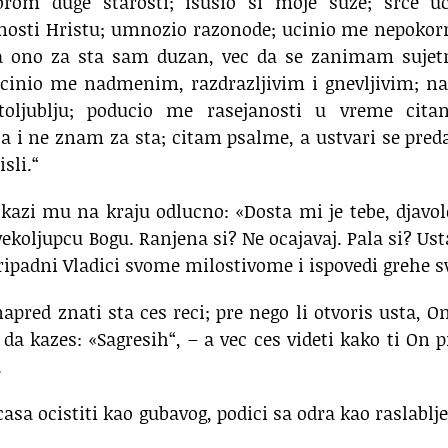
orom duge starosti; isusio si moje suze; srce uc
nosti Hristu; umnozio razonode; ucinio me nepokor
a ono za sta sam duzan, vec da se zanimam sujet
 ucinio me nadmenim, razdrazljivim i gnevljivim; n
toljublju; poducio me rasejanosti u vreme citan
a i ne znam za sta; citam psalme, a ustvari se pre
sli.“
azi mu na kraju odlucno: «Dosta mi je tebe, djavole
vekoljupcu Bogu. Ranjena si? Ne ocajavaj. Pala si? Ust
ipadni Vladici svome milostivome i ispovedi grehe sv
napred znati sta ces reci; pre nego li otvoris usta, O
 da kazes: «Sagresih“, – a vec ces videti kako ti On 
.
casa ocistiti kao gubavog, podici sa odra kao raslablj