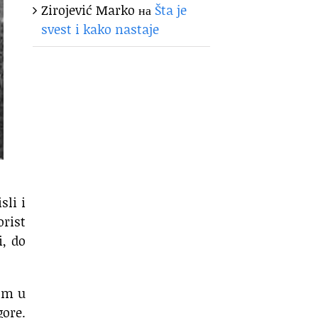
Zirojević Marko
на
Šta je
svest i kako nastaje
sli i
orist
i, do
dim u
gore.