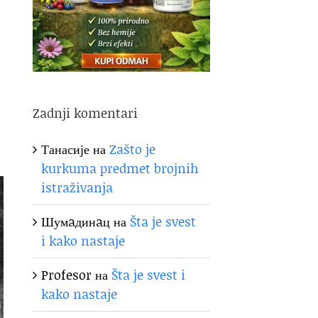
Zadnji komentari
Танасије
на
Zašto je
kurkuma predmet brojnih
istraživanja
Шумaдинaц
на
Šta je svest
i kako nastaje
Profesor
на
Šta je svest i
kako nastaje