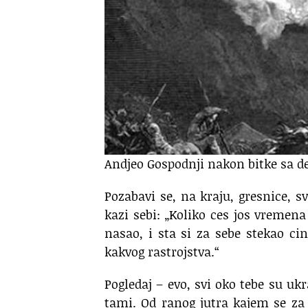
Andjeo Gospodnji nakon bitke sa
Pozabavi se, na kraju, gresnice, s
kazi sebi: „Koliko ces jos vremena
nasao, i sta si za sebe stekao ci
kakvog rastrojstva.“
Pogledaj – evo, svi oko tebe su uk
tami. Od ranog jutra kajem se za