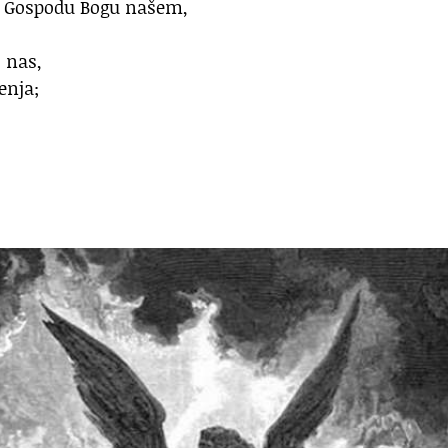
ka Gospodu Bogu našem,
 nas,
enja;