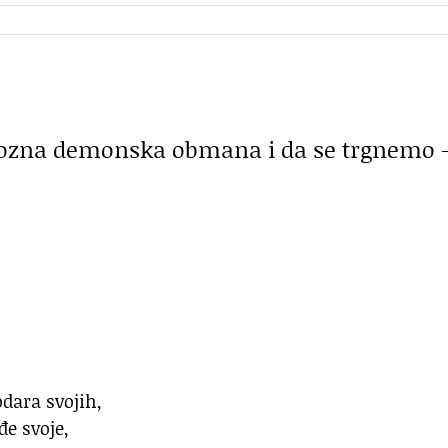
epozna demonska obmana i da se trgnemo 
odara svojih,
đe svoje,