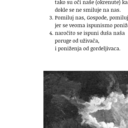
tako su oči naše (okrenute) 
dokle se ne smiluje na nas.
Pomiluj nas, Gospode, pomiluj
jer se veoma ispunismo poniž
naročito se ispuni duša naša
poruge od uživača,
i poniženja od gordeljivaca.