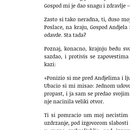
Gospod mi je dao snagu i zdravlje –
Zasto si tako neradna, ti, duso mo
Poslace, na kraju, Gospod Andjela 
odavde. Sta tada?
Poznaj, konacno, krajnju bedu svo
sazdao, i protivis se zapovestima
kazi:
«Ponizio si me pred Andjelima i l
Ubacio si mi misao: Jednom udovolj
propast, i ja sam se predao svoji
nje nacinila veliki otvor.
Ti si pomracio um moj necistim 
uzdrzanje, pod izgovorom slabost