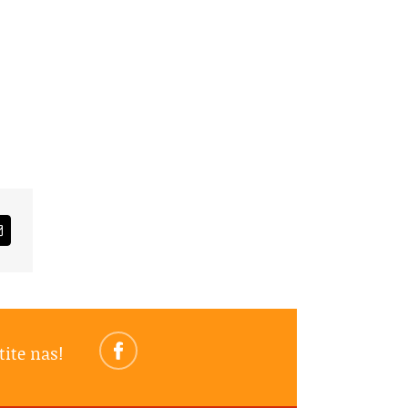
am
Email
tite nas!