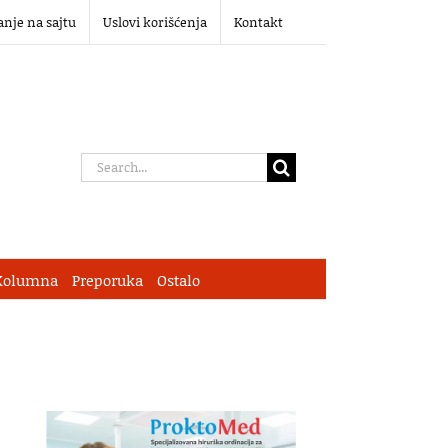
anje na sajtu
Uslovi korišćenja
Kontakt
Search
for:
Kolumna
Preporuka
Ostalo