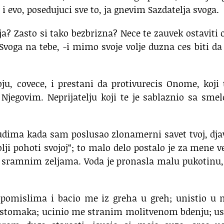
 i evo, posedujuci sve to, ja gnevim Sazdatelja svoga.
ja? Zasto si tako bezbrizna? Nece te zauvek ostaviti 
Svoga na tebe, -i mimo svoje volje duzna ces biti da
ju, covece, i prestani da protivurecis Onome, koji 
 Njegovim. Neprijatelju koji te je sablaznio sa sme
judima kada sam poslusao zlonamerni savet tvoj, dja
i pohoti svojoj“; to malo delo postalo je za mene v
m sramnim zeljama. Voda je pronasla malu pukotinu,
pomislima i bacio me iz greha u greh; unistio u 
i stomaka; ucinio me stranim molitvenom bdenju; u