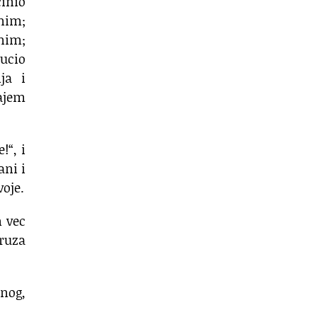
inio
nim;
nim;
aucio
ja i
dajem
!“, i
ani i
oje.
n vec
pruza
enog,