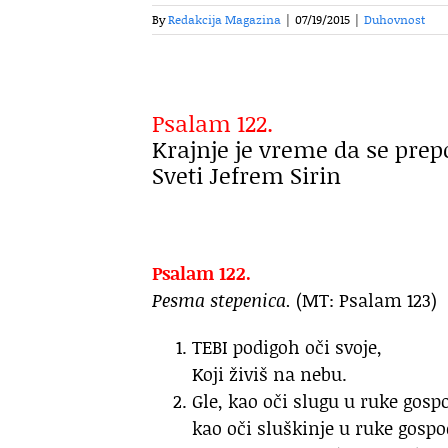
By
Redakcija Magazina
|
07/19/2015
|
Duhovnost
Psalam 122.
Krajnje je vreme da se pr
Sveti Jefrem Sirin
Psalam 122.
Pesma stepenica.
(MT: Psalam 123)
TEBI podigoh oči svoje,
Koji živiš na nebu.
Gle, kao oči slugu u ruke gosp
kao oči sluškinje u ruke gospo