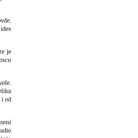
ovde.
 ides
te je
loscu
vole.
elika
 i od
meni
sadio