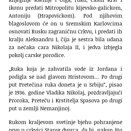
ikonu predati Mitropolitu kijevsko-galickom,
Antoniju (Hrapovickom). Pod njihovim
blagoslovom će on u Sremskim Karlovcima
osnovati Rusku zagraničnu Crkvu, i predati ih
kralju Aleksandru I, čija je sestra bila udana
za nećaka cara Nikolaja II, i jedva izbjegla
pokolj carske porodice.
„Ruka koja je zahvatila vode iz Jordana i
podigla se nad glavom Hristovom… Po drugi
put Pretečina ruka doneta je u Srbiju“, pisao
je 1936. godine Vladika Nikolaj, pozdravljajući
Proroka, Preteču i Krstitelja Spasova po drugi
put u zemlji Nemanjinoj.
Rukom kraljevom svetinje bjehu pohranjene
prvo u crkvici Starog dvorca, da bi, nakon što