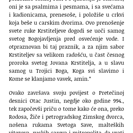
oni je sa psalmima i pesmama, i sa svećama
i kadionicama, prenesoše, i položiše u crkvi
koja beše u carskim dvorima. Ovo prenošenje
svete ruke Krstiteljeve dogodi se uoči samog
svetog Bogojavljenja pred osvećenje vode. I
otpraznovan bi taj praznik, a za njim sabor
Krstiteljev sa velikom radošću, u čast česnog
proroka svetog Jovana Krstitelja, a u slavu
samog u Trojici Boga, Koga svi slavimo i
Kome se klanjamo vavek, amin.“
Ovako završava svoju povijest o Pretečinoj
desnici Otac Justin, negdje oko godine 994.,
tek započevši priču o tome kako će ona, preko
Rodosa, Žiče i petrogradskog Zimskog dvorca,
nošena rukama Svetoga Save, malteških
vitezova, ruskih careva i mitropolita, da vrati