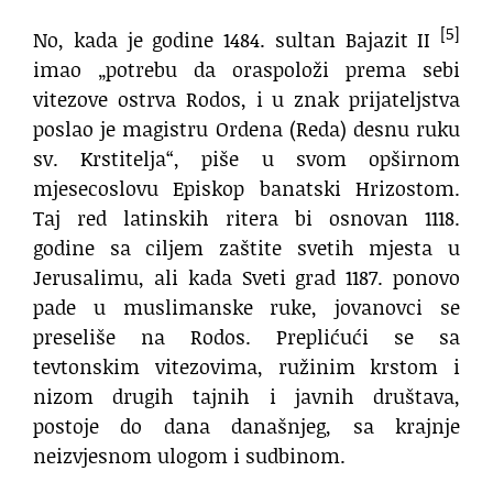
[5]
No, kada je godine 1484. sultan Bajazit II
imao „potrebu da oraspoloži prema sebi
vitezove ostrva Rodos, i u znak prijateljstva
poslao je magistru Ordena (Reda) desnu ruku
sv. Krstitelja“, piše u svom opširnom
mjesecoslovu Episkop banatski Hrizostom.
Taj red latinskih ritera bi osnovan 1118.
godine sa ciljem zaštite svetih mjesta u
Jerusalimu, ali kada Sveti grad 1187. ponovo
pade u muslimanske ruke, jovanovci se
preseliše na Rodos. Preplićući se sa
tevtonskim vitezovima, ružinim krstom i
nizom drugih tajnih i javnih društava,
postoje do dana današnjeg, sa krajnje
neizvjesnom ulogom i sudbinom.