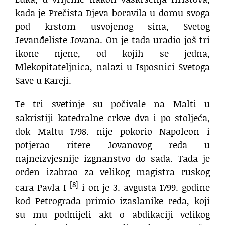
kada je Prečista Djeva boravila u domu svoga
pod krstom usvojenog sina, Svetog
Jevanđeliste Jovana. On je tada uradio još tri
ikone njene, od kojih se jedna,
Mlekopitateljnica, nalazi u Isposnici Svetoga
Save u Kareji.
Te tri svetinje su počivale na Malti u
sakristiji katedralne crkve dva i po stoljeća,
dok Maltu 1798. nije pokorio Napoleon i
potjerao ritere Jovanovog reda u
najneizvjesnije izgnanstvo do sada. Tada je
orden izabrao za velikog magistra ruskog
[8]
cara Pavla I
i on je 3. avgusta 1799. godine
kod Petrograda primio izaslanike reda, koji
su mu podnijeli akt o abdikaciji velikog