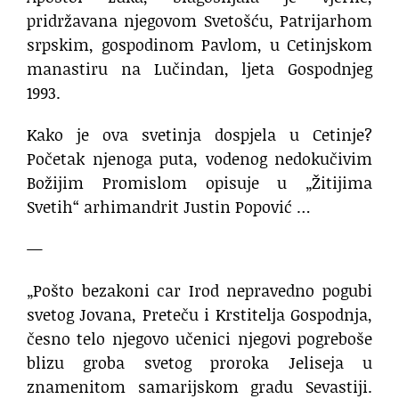
pridržavana njegovom Svetošću, Patrijarhom
srpskim, gospodinom Pavlom, u Cetinjskom
manastiru na Lučindan, ljeta Gospodnjeg
1993.
Kako je ova svetinja dospjela u Cetinje?
Početak njenoga puta, vodenog nedokučivim
Božijim Promislom opisuje u „Žitijima
Svetih“ arhimandrit Justin Popović …
—
„Pošto bezakoni car Irod nepravedno pogubi
svetog Jovana, Preteču i Krstitelja Gospodnja,
česno telo njegovo učenici njegovi pogreboše
blizu groba svetog proroka Jeliseja u
znamenitom samarijskom gradu Sevastiji.