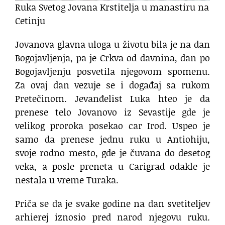
Ruka Svetog Jovana Krstitelja u manastiru na
Cetinju
Jovanova glavna uloga u životu bila je na dan
Bogojavljenja, pa je Crkva od davnina, dan po
Bogojavljenju posvetila njegovom spomenu.
Za ovaj dan vezuje se i događaj sa rukom
Pretečinom. Jevanđelist Luka hteo je da
prenese telo Jovanovo iz Sevastije gde je
velikog proroka posekao car Irod. Uspeo je
samo da prenese jednu ruku u Antiohiju,
svoje rodno mesto, gde je čuvana do desetog
veka, a posle preneta u Carigrad odakle je
nestala u vreme Turaka.
Priča se da je svake godine na dan svetiteljev
arhierej iznosio pred narod njegovu ruku.