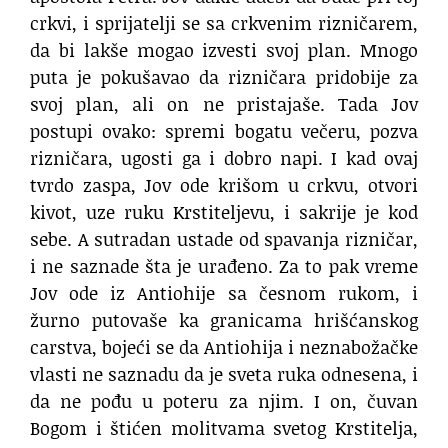
crkvi, i sprijatelji se sa crkvenim rizničarem,
da bi lakše mogao izvesti svoj plan. Mnogo
puta je pokušavao da rizničara pridobije za
svoj plan, ali on ne pristajaše. Tada Jov
postupi ovako: spremi bogatu večeru, pozva
rizničara, ugosti ga i dobro napi. I kad ovaj
tvrdo zaspa, Jov ode krišom u crkvu, otvori
kivot, uze ruku Krstiteljevu, i sakrije je kod
sebe. A sutradan ustade od spavanja rizničar,
i ne saznade šta je urađeno. Za to pak vreme
Jov ode iz Antiohije sa česnom rukom, i
žurno putovaše ka granicama hrišćanskog
carstva, bojeći se da Antiohija i neznabožačke
vlasti ne saznadu da je sveta ruka odnesena, i
da ne pođu u poteru za njim. I on, čuvan
Bogom i štićen molitvama svetog Krstitelja,