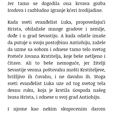
Jer tamo se dogodila ona krvava gozba
Irodova i razbludno igranje kćeri Irodijadine.
Kada sveti evanđelist Luka, propovedajući
Hrista, obilažaše mnoge gradove i zemlje,
dođe i u grad Sevastiju. A kada odatle imaše
da putuje u svoju postojbinu Antiohiju, zažele
da uzme sa sobom i odnese tamo telo svetog
Preteče Jovana Krstitelja, koje beše netljeno i
čitavo. Ali to beše nemoguće, jer žitelji
Sevastije veoma poštovahu mošti Krstiteljeve,
brižljivo ih čuvahu, i ne davahu ih. Stoga
sveti evanđelist Luka uze od tog svetog tela
desnu ruku, koja je krstila Gospoda našeg
Isusa Hrista, i odnese u svoj grad Antiohiju.
I njome kao nekim skupocenim darom