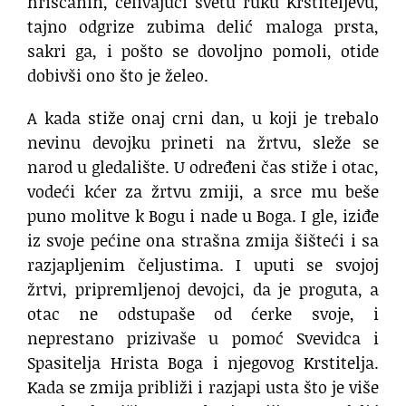
hrišćanin, celivajući svetu ruku Krstiteljevu,
tajno odgrize zubima delić maloga prsta,
sakri ga, i pošto se dovoljno pomoli, otide
dobivši ono što je želeo.
A kada stiže onaj crni dan, u koji je trebalo
nevinu devojku prineti na žrtvu, sleže se
narod u gledalište. U određeni čas stiže i otac,
vodeći kćer za žrtvu zmiji, a srce mu beše
puno molitve k Bogu i nade u Boga. I gle, iziđe
iz svoje pećine ona strašna zmija šišteći i sa
razjapljenim čeljustima. I uputi se svojoj
žrtvi, pripremljenoj devojci, da je proguta, a
otac ne odstupaše od ćerke svoje, i
neprestano prizivaše u pomoć Svevidca i
Spasitelja Hrista Boga i njegovog Krstitelja.
Kada se zmija približi i razjapi usta što je više