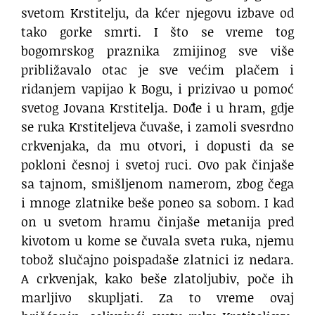
svetom Krstitelju, da kćer njegovu izbave od
tako gorke smrti. I što se vreme tog
bogomrskog praznika zmijinog sve više
približavalo otac je sve većim plačem i
ridanjem vapijao k Bogu, i prizivao u pomoć
svetog Jovana Krstitelja. Dođe i u hram, gdje
se ruka Krstiteljeva čuvaše, i zamoli svesrdno
crkvenjaka, da mu otvori, i dopusti da se
pokloni česnoj i svetoj ruci. Ovo pak činjaše
sa tajnom, smišljenom namerom, zbog čega
i mnoge zlatnike beše poneo sa sobom. I kad
on u svetom hramu činjaše metanija pred
kivotom u kome se čuvala sveta ruka, njemu
tobož slučajno poispadaše zlatnici iz nedara.
A crkvenjak, kako beše zlatoljubiv, poče ih
marljivo skupljati. Za to vreme ovaj