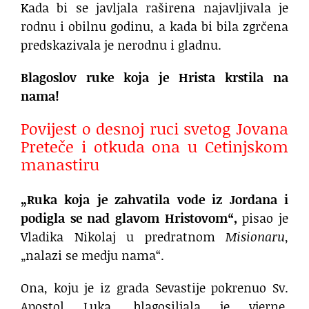
Kada bi se javljala raširena najavljivala je
rodnu i obilnu godinu, a kada bi bila zgrčena
predskazivala je nerodnu i gladnu.
Blagoslov ruke koja je Hrista krstila na
nama!
Povijest o desnoj ruci svetog Jovana
Preteče i otkuda ona u Cetinjskom
manastiru
„Ruka koja je zahvatila vode iz Jordana i
podigla se nad glavom Hristovom“,
pisao je
Vladika Nikolaj u predratnom
Misionaru
,
„nalazi se medju nama“.
Ona, koju je iz grada Sevastije pokrenuo Sv.
Apostol Luka, blagosiljala je vjerne,