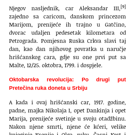
[9]
Njegov nasljednik, car Aleksandar III,
zajedno sa caricom, danskom princezom
Marijom, prenijeće ih trajno u Gatčino,
dvorac udaljen pedesetak kilometara od
Petrograda. Pomjesna Ruska Crkva slavi taj
dan, kao dan njihovog povratka u naručje
hrišćanskog cara, gdje su one prvi put sa
Malte, 12/25. oktobra, 1799. i dospjele.
Oktobarska revolucija: Po drugi put
Pretečina ruka doneta u Srbiju
A kada i ovaj hrišćanski car, 1917. godine,
padne, majka Nikolaja I, opet Dankinja i opet
Marija, prenijeće svetinje u svoju otadžbinu.
Nakon njene smrti, njene će kćeri, velike
knjeginje Ksenije i Olga, ruku, Časni Krst i