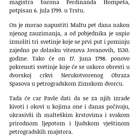
magistra barona Ferdinanda Hompeša,
potpisan 6. jula 1799. u Trstu.
On je morao napustiti Maltu pet dana nakon
njenog zauzimanja, a od pobjednika je uspio
izmoliti tri svetinje koje se prvi put i pominju
zajedno po dolasku vitezova Jovanovih, 1530.
godine. Tako će on 17. juna 1798. ponovo
pokrenuti svetinje koje će se uskoro obresti u
dvorskoj crkvi Nerukotvorenog Obraza
Spasova u petrogradskom Zimskom dvorcu.
Tada će car Pavle dati da se za njih izrade
kivoti i okovi u kojima one i danas počivaju,
ukrasivši ih malteškim krstovima i svakom
prirodnom ljepotom i ljudskom vještinom
petrogradskih majstora.