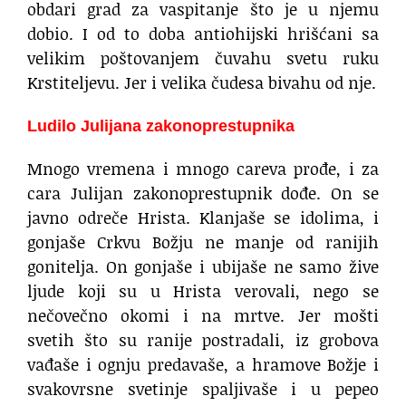
obdari grad za vaspitanje što je u njemu
dobio. I od to doba antiohijski hrišćani sa
velikim poštovanjem čuvahu svetu ruku
Krstiteljevu. Jer i velika čudesa bivahu od nje.
Ludilo Julijana zakonoprestupnika
Mnogo vremena i mnogo careva prođe, i za
cara Julijan zakonoprestupnik dođe. On se
javno odreče Hrista. Klanjaše se idolima, i
gonjaše Crkvu Božju ne manje od ranijih
gonitelja. On gonjaše i ubijaše ne samo žive
ljude koji su u Hrista verovali, nego se
nečovečno okomi i na mrtve. Jer mošti
svetih što su ranije postradali, iz grobova
vađaše i ognju predavaše, a hramove Božje i
svakovrsne svetinje spaljivaše i u pepeo