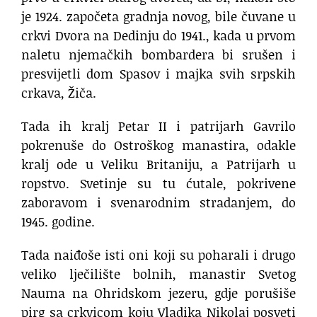
je 1924. započeta gradnja novog, bile čuvane u
crkvi Dvora na Dedinju do 1941., kada u prvom
naletu njemačkih bombardera bi srušen i
presvijetli dom Spasov i majka svih srpskih
crkava, Žiča.
Tada ih kralj Petar II i patrijarh Gavrilo
pokrenuše do Ostroškog manastira, odakle
kralj ode u Veliku Britaniju, a Patrijarh u
ropstvo. Svetinje su tu ćutale, pokrivene
zaboravom i svenarodnim stradanjem, do
1945. godine.
Tada naiđoše isti oni koji su poharali i drugo
veliko lječilište bolnih, manastir Svetog
Nauma na Ohridskom jezeru, gdje porušiše
pirg sa crkvicom koju Vladika Nikolaj posveti