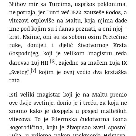
Njihov mir sa Turcima, usprkos poklonima,
ne potraja, jer Turci već 1522. zauzeše Rodos, a
vitezovi otploviše na Maltu, koja njima dade
ime pod kojim su i danas poznati, a oni njoj –
krst. Naime, oni su sa sobom osim Pretečine
ruke, donijeli i djelić životvornog Krsta
Gospodnjeg, koji je velikom magistru reda
[6]
darovao Luj HII
, zajedno sa mačem Luja IX
[7]
„Svetog“,
kojim je ovaj vodio dva krstaška
rata.
Isti veliki magistar koji je na Maltu prenio
ove dvije svetinje, donio je i treću, za koju ne
znamo kako je dospjela u posjed malteških
vitezova. To je Filermska čudotvorna ikona
Bogorodičina, koju je živopisao Sveti Apostol
Luka, u vrijeme nakon vaskrsenja Hristova,