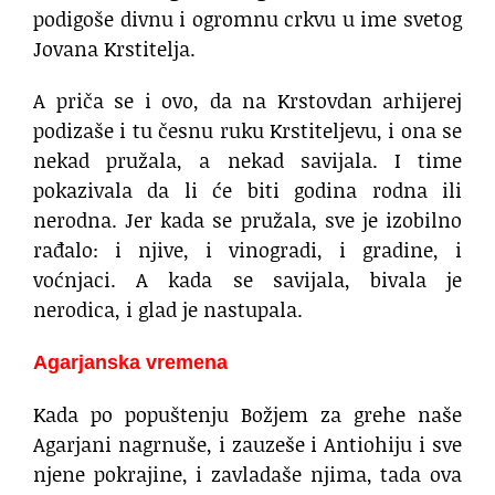
podigoše divnu i ogromnu crkvu u ime svetog
Jovana Krstitelja.
A priča se i ovo, da na Krstovdan arhijerej
podizaše i tu česnu ruku Krstiteljevu, i ona se
nekad pružala, a nekad savijala. I time
pokazivala da li će biti godina rodna ili
nerodna. Jer kada se pružala, sve je izobilno
rađalo: i njive, i vinogradi, i gradine, i
voćnjaci. A kada se savijala, bivala je
nerodica, i glad je nastupala.
Agarjanska vremena
Kada po popuštenju Božjem za grehe naše
Agarjani nagrnuše, i zauzeše i Antiohiju i sve
njene pokrajine, i zavladaše njima, tada ova