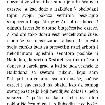
ubrzo stiže zdrav i bez smetnje u hrišćansko
[3]
carstvo. A kad dođe u Halkidon
obelodani
tajnu svoju: pokaza vernima beskrajno
skupoceno blago što je iz Antiohije doneo. I
odmah izvestiše o tome blagočestive careve.
A kad oni tako dobru vest neočekivano čuše,
ispuniše se neiskazane radosti. I smesta
svoju carsku lađu sa presvetim Patrijarhom i
nekolicinom uglednih senatora poslaše u
Halkidon, da sretnu Krstiteljevu ruku i česno
donesu u carski grad. A kad se lađa vraćaše iz
Halkidona sa svetom rukom, koju sam
Patrijarh na rukama svojim nosaše, iziđoše
carevi i sav narod na obalu, kao da samog
svetog Krstitelja koji nevidljivo dolazi s neba
susreću. I pošto se kako treba svesrdno
pokloniše česnoj ruci i s ljubavlju je celivaše,