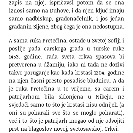
zapis na njoj, ispričavši potom da se ona
iznosi samo na Duhove, i da njen ključ imaju
samo nadbiskup, gradonačelnik, i još jedan
građanin Sijene, zbog čega je ona nedostupna.
A sama ruka Pretečina, ostade u Svetoj Sofiji i
poslije pada carskoga grada u turske ruke
1453. godine. Tada sveta crkva Spasova bi
pretvorena u džamiju, iako ni tada ne doživi
takvo poruganje kao kada krstaši 1204. godine
na njen časni presto posadiše bludnicu. A da
je ruka Pretečina u to vrijeme, sa carem i
patrijarhom bila sklonjena u Nikeju, ne
svjedoči samo to što je krstaši nisu odnijeli (a
oni su poharali sve što se moglo poharati),
već i to što je patrijarh mogao od nje odvojiti
prst na blagoslov novoj, svetosavskoj, Crkvi.