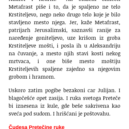
Metafrast piše i to, da je spaljeno ne telo
Krstiteljevo, nego neko drugo telo koje je bilo
stavljeno mesto njega. Jer, kaže Metafrast,
patrijarh Jerusalimski, saznavši ranije za
naređenje goniteljevo, uze krišom iz groba
Krstiteljeve mošti, i posla ih u Aleksandriju
na čuvanje, a mesto njih stavi kosti nekog
mrtvaca, i one biše mesto moštiju
Krstiteljevih spaljene zajedno sa njegovim
grobom i hramom.
Uskoro zatim pogibe bezakoni car Julijan. I
blagočešće opet zasija. I ruka svetoga Preteče
bi iznesena iz kule, gde beše sakrivena kao
sveća pod sudom. I hrišćani je poštovahu.
Čudesa Pretečine ruke