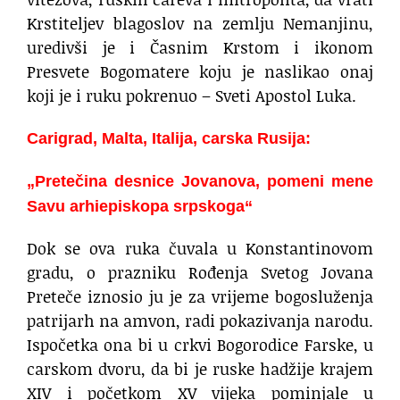
Krstiteljev blagoslov na zemlju Nemanjinu,
uredivši je i Časnim Krstom i ikonom
Presvete Bogomatere koju je naslikao onaj
koji je i ruku pokrenuo – Sveti Apostol Luka.
Carigrad, Malta, Italija, carska Rusija:
„Pretečina desnice Jovanova, pomeni mene
Savu arhiepiskopa srpskoga“
Dok se ova ruka čuvala u Konstantinovom
gradu, o prazniku Rođenja Svetog Jovana
Preteče iznosio ju je za vrijeme bogosluženja
patrijarh na amvon, radi pokazivanja narodu.
Ispočetka ona bi u crkvi Bogorodice Farske, u
carskom dvoru, da bi je ruske hadžije krajem
XIV i početkom XV vijeka pominjale u