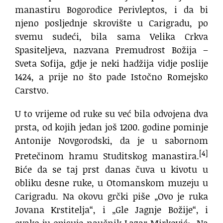
manastiru Bogorodice Perivleptos, i da bi
njeno posljednje skrovište u Carigradu, po
svemu sudeći, bila sama Velika Crkva
Spasiteljeva, nazvana Premudrost Božija –
Sveta Sofija, gdje je neki hadžija vidje poslije
1424, a prije no što pade Istočno Romejsko
Carstvo.
U to vrijeme od ruke su već bila odvojena dva
prsta, od kojih jedan još 1200. godine pominje
Antonije Novgorodski, da je u sabornom
[4]
Pretečinom hramu Studitskog manastira.
Biće da se taj prst danas čuva u kivotu u
obliku desne ruke, u Otomanskom muzeju u
Carigradu. Na okovu grčki piše „Ovo je ruka
Jovana Krstitelja“, i „Gle Jagnje Božije“, i
ovako ju opisuje naučnik Lazar Mirković: „Na