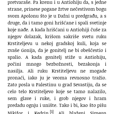
pretvaraše. Pa krenu i u Antiohiju da, s jedne
strane, prinese pogane žrtve nečestivom bogu
svom Apolonu što je u Dafni u predgrađu, a s
druge, da i tamo goni hrišćane i spali svetinje
koje nađe. A kada hrišćani u Antiohiji čuše za
njegov dolazak, krišom sakriše svetu ruku
Krstiteljevu u nekoj gradskoj kuli, koja se
zvaše Gonija, da je gonitelj ne bi obeščestio i
spalio. A kada gonitelj stiže u Antiohiju,
počini mnogo bezbožnosti, bezakonja i
nasilja. Ali ruku Krstiteljevu ne mogade
pronaći, iako ju je veoma revnosno tražio.
Zato posla u Palestinu u grad Sevastiju, da se
celo telo Krstiteljevo koje se tamo nalazilo,
sem glave i ruke, i grob njegov i hram
predadu ognju i unište. Tako i bi, kao što pišu
[1]
Nikifor i Kedrin.
Ali blaženi Simeon