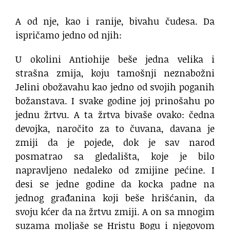
A od nje, kao i ranije, bivahu čudesa. Da
ispričamo jedno od njih:
U okolini Antiohije beše jedna velika i
strašna zmija, koju tamošnji neznabožni
Jelini obožavahu kao jedno od svojih poganih
božanstava. I svake godine joj prinošahu po
jednu žrtvu. A ta žrtva bivaše ovako: čedna
devojka, naročito za to čuvana, davana je
zmiji da je pojede, dok je sav narod
posmatrao sa gledališta, koje je bilo
napravljeno nedaleko od zmijine pećine. I
desi se jedne godine da kocka padne na
jednog građanina koji beše hrišćanin, da
svoju kćer da na žrtvu zmiji. A on sa mnogim
suzama moljaše se Hristu Bogu i njegovom