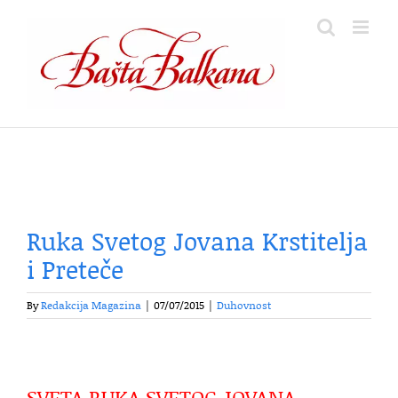
Skip
to
content
Ruka Svetog Jovana Krstitelja
i Preteče
By
Redakcija Magazina
|
07/07/2015
|
Duhovnost
SVETA RUKA SVETOG JOVANA