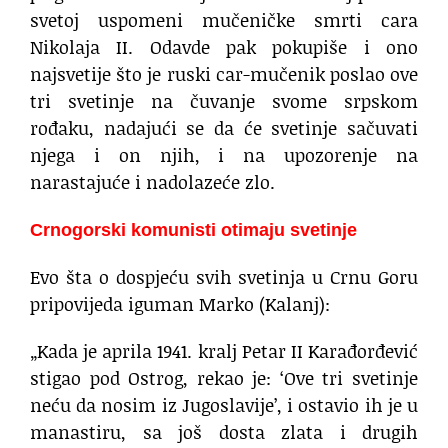
svetoj uspomeni mučeničke smrti cara
Nikolaja II. Odavde pak pokupiše i ono
najsvetije što je ruski car-mučenik poslao ove
tri svetinje na čuvanje svome srpskom
rođaku, nadajući se da će svetinje sačuvati
njega i on njih, i na upozorenje na
narastajuće i nadolazeće zlo.
Crnogorski komunisti otimaju svetinje
Evo šta o dospjeću svih svetinja u Crnu Goru
pripovijeda iguman Marko (Kalanj):
„Kada je aprila 1941. kralj Petar II Karađorđević
stigao pod Ostrog, rekao je: ‘Ove tri svetinje
neću da nosim iz Jugoslavije’, i ostavio ih je u
manastiru, sa još dosta zlata i drugih