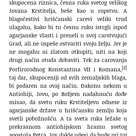
skupocena riznica, česna ruka svetog velikog
Jovana Krstitelja, beše kao u ropstvu. A
blagočestivi hrišćanski carevi veliki trud
ulagahu, kako bi tu česnu ruku istrgli ispod
agarjanske vlasti i preneli u svoj carstvujući
Grad, ali ne uspeše ostvariti svoju želju. Jer je
ne mogahu ni zlatom otkupiti, niti na koji
drugi način otuda dobaviti. Tek za carovanja
[2]
Porfirorodnog Konstantina VII i Romana,
taj dar, skupoceniji od svih zemaljskih blaga,
bi podaren na ovaj način. Đakonu nekom u
Antiohiji, Jovu, po Božjem nadahnuću dođe
misao, da svetu ruku Krstiteljevu odnese iz
agarjanske države u hrišćansku zemlju koja
svetli pobožnošću. A ta sveta ruka ležaše u
prekrasnom antiohijskom hramu svetog
apostola Petra. Jov dakle udesi da bude pri toj