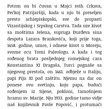
Potom on bi čuvan u Majci svih Crkava,
Pećkoj Patrijaršiji, kada u nju bi preseljen
presto arhiepiskopski, sve do propasti
Vizantijskog i Srpskog Carstva. Tada uze kivot
sa moštima Jelena, supruga Đurđeva sina
despota Lazara Brankovića, koji prije toga,
1458. godine, umre, i odnese kivot u Moreju,
svome ocu Tomi Paleologu. A kada i tog
rođenog brata posljednjeg romejskog cara
Konstantina XI Dragaša, Turci pognaše sa
njegovog prestola, on 1461. odbježe u Italiju,
papi Piju XI pod zaštitu. Njemu na dar on
ponese ovu svetinju, koju papa, budući
rođenjem iz Sijene, pokloni, tamošnjem
hramu sv. Marije. Nju 1933. godine tamo vidje
naš književnik Pavle Popović, i protumači