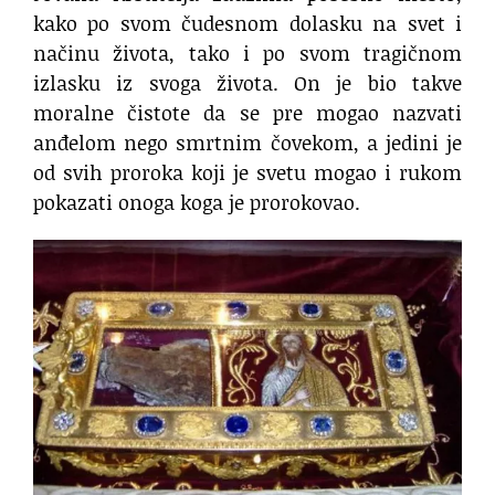
kako po svom čudesnom dolasku na svet i
načinu života, tako i po svom tragičnom
izlasku iz svoga života. On je bio takve
moralne čistote da se pre mogao nazvati
anđelom nego smrtnim čovekom, a jedini je
od svih proroka koji je svetu mogao i rukom
pokazati onoga koga je prorokovao.