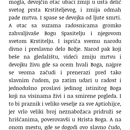
mogla, devojčin otac ubaci zmiji u usta delić
svetog prsta Krstiteljevog, i zmija odmah
pade mrtva. I spase se devojka od ljute smrti.
A otac sa suzama radosnicama gromko
zahvaljivaše Bogu Spasitelju i njegovom
svetom Krstitelju. I ispriča svemu narodu
divno i preslavno delo Božje. Narod pak koji
beše na gledalištu, videći zmiju mrtvu i
devojku živu gde sa ocem hvali Boga, najpre
se veoma začudi i prenerazi pred tako
slavnim čudom, pa zatim udari u radost i
jednodušno proslavi jedinog istinitog Boga
koji na visinama živi i na smirene pogleda. I
to bi praznik i veliko veselje za sve Aptiohijce,
jer vrlo veliki broj neznabožaca pridruži se
hrišćanima, poverovavši u Hrista Boga. A na
onom mestu, gde se dogodi ovo slavno čudo,