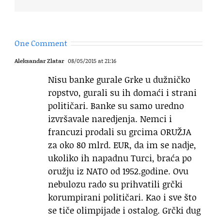
One Comment
Aleksandar Zlatar
08/05/2015 at 21:16
Nisu banke gurale Grke u dužničko
ropstvo, gurali su ih domaći i strani
političari. Banke su samo uredno
izvršavale naredjenja. Nemci i
francuzi prodali su grcima ORUŽJA
za oko 80 mlrd. EUR, da im se nadje,
ukoliko ih napadnu Turci, braća po
oružju iz NATO od 1952.godine. Ovu
nebulozu rado su prihvatili grčki
korumpirani političari. Kao i sve što
se tiče olimpijade i ostalog. Grčki dug