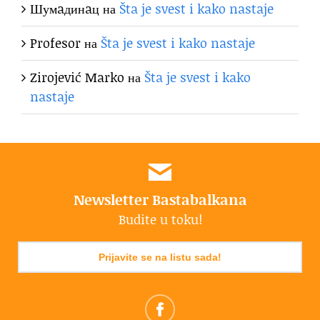
Шумaдинaц
на
Šta je svest i kako nastaje
Profesor
на
Šta je svest i kako nastaje
Zirojević Marko
на
Šta je svest i kako
nastaje
Newsletter Bastabalkana
Budite u toku!
Prijavite se na listu sada!