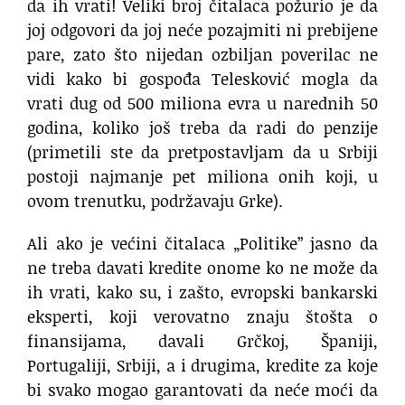
da ih vrati! Veliki broj čitalaca požurio je da
joj odgovori da joj neće pozajmiti ni prebijene
pare, zato što nijedan ozbiljan poverilac ne
vidi kako bi gospođa Telesković mogla da
vrati dug od 500 miliona evra u narednih 50
godina, koliko još treba da radi do penzije
(primetili ste da pretpostavljam da u Srbiji
postoji najmanje pet miliona onih koji, u
ovom trenutku, podržavaju Grke).
Ali ako je većini čitalaca „Politike” jasno da
ne treba davati kredite onome ko ne može da
ih vrati, kako su, i zašto, evropski bankarski
eksperti, koji verovatno znaju štošta o
finansijama, davali Grčkoj, Španiji,
Portugaliji, Srbiji, a i drugima, kredite za koje
bi svako mogao garantovati da neće moći da