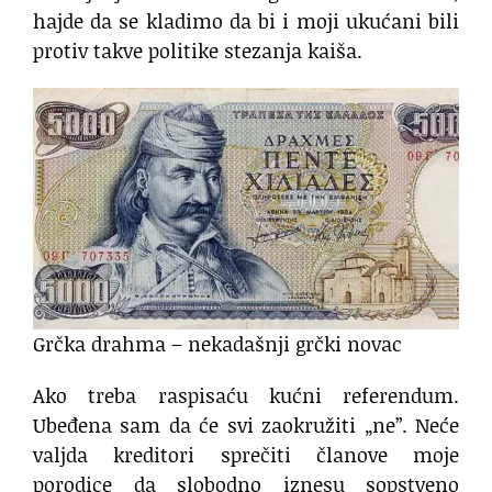
hajde da se kladimo da bi i moji ukućani bili
protiv takve politike stezanja kaiša.
Grčka drahma – nekadašnji grčki novac
Ako treba raspisaću kućni referendum.
Ubeđena sam da će svi zaokružiti „ne”. Neće
valjda kreditori sprečiti članove moje
porodice da slobodno iznesu sopstveno