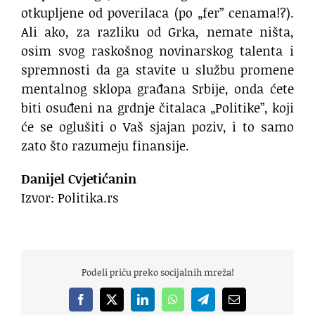
otkupljene od poverilaca (po „fer” cenama!?).
Ali ako, za razliku od Grka, nemate ništa,
osim svog raskošnog novinarskog talenta i
spremnosti da ga stavite u službu promene
mentalnog sklopa građana Srbije, onda ćete
biti osuđeni na grdnje čitalaca „Politike”, koji
će se oglušiti o Vaš sjajan poziv, i to samo
zato što razumeju finansije.
Danijel Cvjetićanin
Izvor: Politika.rs
Podeli priču preko socijalnih mreža!
Facebook
X
LinkedIn
WhatsApp
Telegram
Email