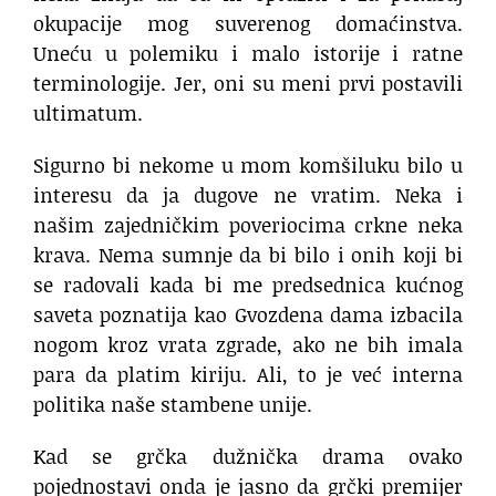
okupacije mog suverenog domaćinstva.
Uneću u polemiku i malo istorije i ratne
terminologije. Jer, oni su meni prvi postavili
ultimatum.
Sigurno bi nekome u mom komšiluku bilo u
interesu da ja dugove ne vratim. Neka i
našim zajedničkim poveriocima crkne neka
krava. Nema sumnje da bi bilo i onih koji bi
se radovali kada bi me predsednica kućnog
saveta poznatija kao Gvozdena dama izbacila
nogom kroz vrata zgrade, ako ne bih imala
para da platim kiriju. Ali, to je već interna
politika naše stambene unije.
Kad se grčka dužnička drama ovako
pojednostavi onda je jasno da grčki premijer