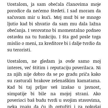
Uostalom, ja sam obećala članovima moje
porodice da nećemo štedeti. I sad moram da
sačuvam mir u kući. Moj muž bi se mnogo
ljutio kad bi shvatio da sam mu dala lažna
obećanja. I verovatno bi momentalno podneo
ostavku na tu funkciju. I šta god posle toga
mislio o meni, za kreditore bi i dalje tvrdio da
su teroristi.
Uostalom, ne gledam ja ovde samo moj
interes, već štitim i reputaciju poverilaca. Ni
za njih nije dobro da se po gradu priča kako
su rasturali brakove zelenaškim kamatama.
Kad bi taj prljav veš izašao u javnost,
simpatije bi bile na mojoj strani. Ako
poverioci baš budu tvrdi u svojim stavovima,
neka znaju da ću ih optužiti i za pokušaj