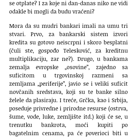
se otplate? I za koje ni dan-danas niko ne vidi
odakle bi mogli da budu vraćeni?
Mora da su mudri bankari imali na umu tri
stvari. Prvo, za bankarski sistem izvori
kredita su gotovo neiscrpni i skoro besplatni
(čuli ste, gospođo Telesković, za kreditnu
multiplikaciju, zar ne?). Drugo, u bankama
zemalja evropske „osovine”, zajedno sa
suficitom u trgovinskoj razmeni sa
zemljama „periferije”, javio se i veliki suficit
novčanih sredstava, koji su te banke silno
želele da plasiraju. I treće, Grčka, kao i Srbija,
poseduje privredne i prirodne resurse (ostrva,
šume, vode, luke, zemljište itd.) koji će se, u
trenutku bankrota, moći kupiti po
bagatelnim cenama, pa će poverioci biti u