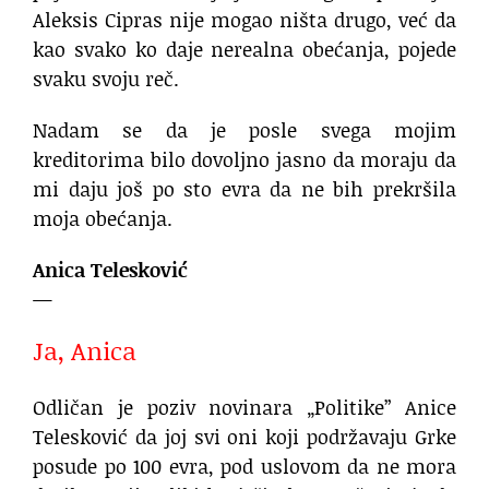
Aleksis Cipras nije mogao ništa drugo, već da
kao svako ko daje nerealna obećanja, pojede
svaku svoju reč.
Nadam se da je posle svega mojim
kreditorima bilo dovoljno jasno da moraju da
mi daju još po sto evra da ne bih prekršila
moja obećanja.
Anica Telesković
—
Ja, Anica
Odličan je poziv novinara „Politike” Anice
Telesković da joj svi oni koji podržavaju Grke
posude po 100 evra, pod uslovom da ne mora