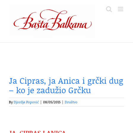
Skip
to
content
Ja Cipras, ja Anica i grčki dug
– ko je zadužio Grčku
By
Djordje Popović
|
08/05/2015
|
Društvo
JA, CIPRAS I ANICA