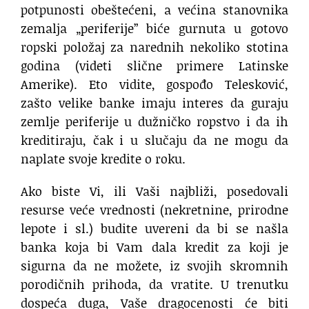
potpunosti obeštećeni, a većina stanovnika
zemalja „periferije” biće gurnuta u gotovo
ropski položaj za narednih nekoliko stotina
godina (videti slične primere Latinske
Amerike). Eto vidite, gospođo Telesković,
zašto velike banke imaju interes da guraju
zemlje periferije u dužničko ropstvo i da ih
kreditiraju, čak i u slučaju da ne mogu da
naplate svoje kredite o roku.
Ako biste Vi, ili Vaši najbliži, posedovali
resurse veće vrednosti (nekretnine, prirodne
lepote i sl.) budite uvereni da bi se našla
banka koja bi Vam dala kredit za koji je
sigurna da ne možete, iz svojih skromnih
porodičnih prihoda, da vratite. U trenutku
dospeća duga, Vaše dragocenosti će biti