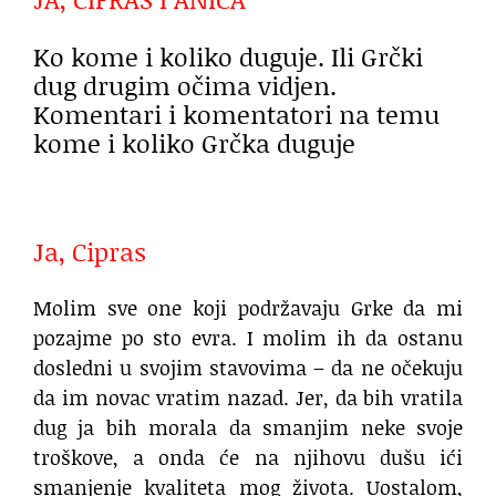
Ko kome i koliko duguje. Ili Grčki
dug drugim očima vidjen.
Komentari i komentatori na temu
kome i koliko Grčka duguje
Ja, Cipras
Molim sve one koji podržavaju Grke da mi
pozajme po sto evra. I molim ih da ostanu
dosledni u svojim stavovima – da ne očekuju
da im novac vratim nazad. Jer, da bih vratila
dug ja bih morala da smanjim neke svoje
troškove, a onda će na njihovu dušu ići
smanjenje kvaliteta mog života. Uostalom,