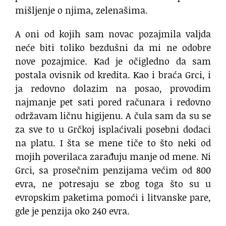
mišljenje o njima, zelenašima.
A oni od kojih sam novac pozajmila valjda
neće biti toliko bezdušni da mi ne odobre
nove pozajmice. Kad je očigledno da sam
postala ovisnik od kredita. Kao i braća Grci, i
ja redovno dolazim na posao, provodim
najmanje pet sati pored računara i redovno
održavam ličnu higijenu. A čula sam da su se
za sve to u Grčkoj isplaćivali posebni dodaci
na platu. I šta se mene tiče to što neki od
mojih poverilaca zarađuju manje od mene. Ni
Grci, sa prosečnim penzijama većim od 800
evra, ne potresaju se zbog toga što su u
evropskim paketima pomoći i litvanske pare,
gde je penzija oko 240 evra.