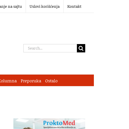
anje na sajtu
Uslovi korišćenja
Kontakt
Search
for:
Kolumna
Preporuka
Ostalo