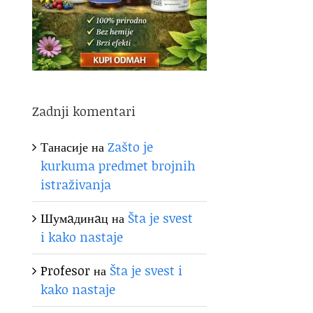
Zadnji komentari
Танасије
на
Zašto je
kurkuma predmet brojnih
istraživanja
Шумaдинaц
на
Šta je svest
i kako nastaje
Profesor
на
Šta je svest i
kako nastaje