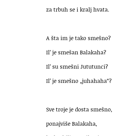
za trbuh se i kralj hvata.
A šta im je tako smešno?
Il’ je smešan Balakaha?
Il’ su smešni Jututunci?
Il’ je smešno „juhahaha“?
Sve troje je dosta smešno,
ponajviše Balakaha,