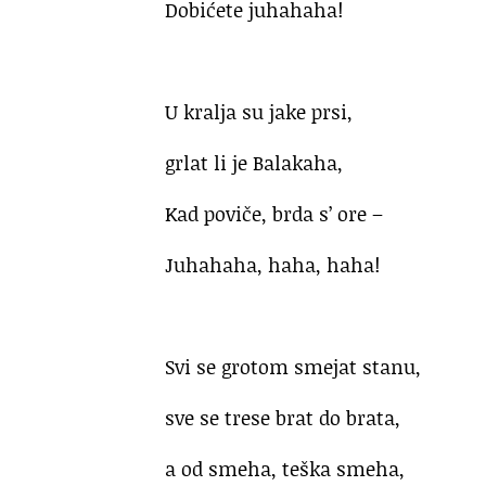
Dobićete juhahaha!
U kralja su jake prsi,
grlat li je Balakaha,
Kad poviče, brda s’ ore –
Juhahaha, haha, haha!
Svi se grotom smejat stanu,
sve se trese brat do brata,
a od smeha, teška smeha,