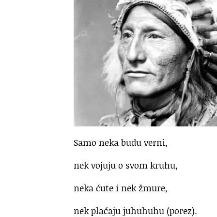
Samo neka budu verni,
nek vojuju o svom kruhu,
neka ćute i nek žmure,
nek plaćaju juhuhuhu (porez).