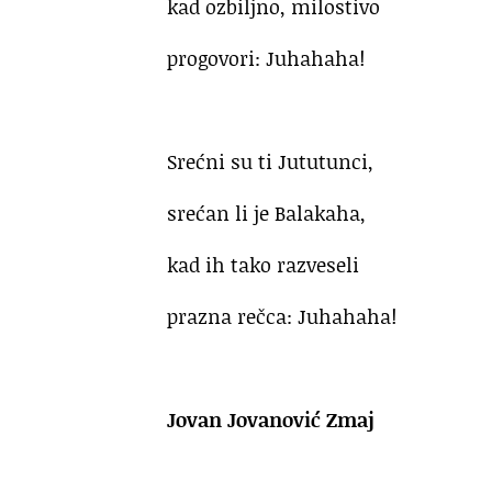
kad ozbiljno, milostivo
progovori: Juhahaha!
Srećni su ti Jututunci,
srećan li je Balakaha,
kad ih tako razveseli
prazna rečca: Juhahaha!
Jovan Jovanović Zmaj