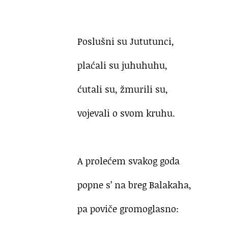
Poslušni su Jututunci,
plaćali su juhuhuhu,
ćutali su, žmurili su,
vojevali o svom kruhu.
A prolećem svakog goda
popne s’ na breg Balakaha,
pa poviče gromoglasno: