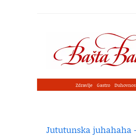
Skip
to
content
Zdravlje
Gastro
Duhovnos
Jututunska juhahaha 