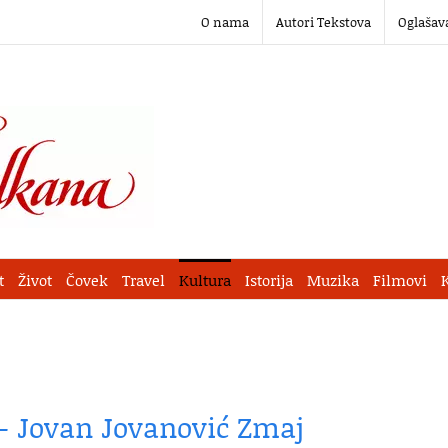
O nama
Autori Tekstova
Oglašav
t
Život
Čovek
Travel
Kultura
Istorija
Muzika
Filmovi
– Jovan Jovanović Zmaj