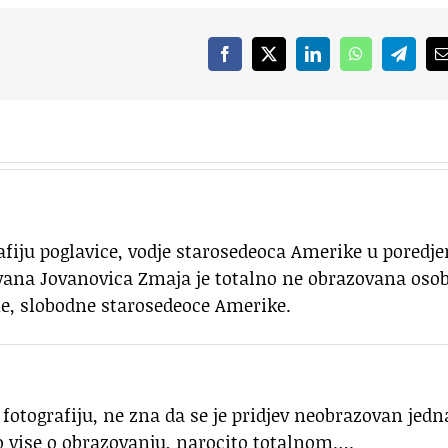
Facebook
X
LinkedIn
WhatsApp
Telegr
rafiju poglavice, vodje starosedeoca Amerike u poredje
ana Jovanovica Zmaja je totalno ne obrazovana osob
me, slobodne starosedeoce Amerike.
fotografiju, ne zna da se je pridjev neobrazovan jedn
mo vise o obrazovanju, narocito totalnom….