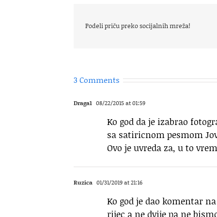
Podeli priču preko socijalnih mreža!
3 Comments
Draga1
08/22/2015 at 01:59
Ko god da je izabrao fotog
sa satiricnom pesmom Jov
Ovo je uvreda za, u to vre
Ruzica
01/31/2019 at 21:16
Ko god je dao komentar na 
rijec a ne dvije pa ne bis