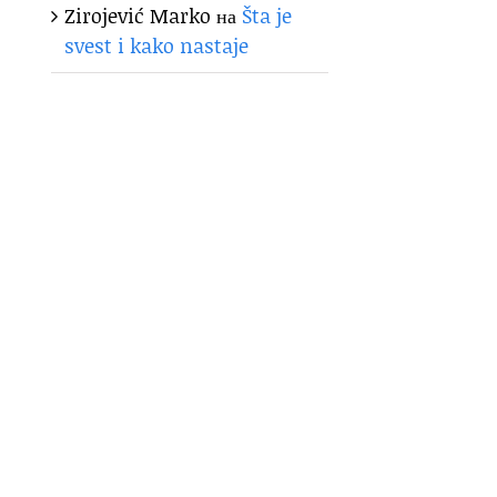
Zirojević Marko
на
Šta je
svest i kako nastaje