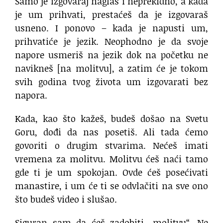
Samo je izgovaraj naglas i neprekidno, a kada
je um prihvati, prestaćeš da je izgovaraš
usneno. I ponovo – kada je napusti um,
prihvatiće je jezik. Neophodno je da svoje
napore usmeriš na jezik dok na početku ne
navikneš [na molitvu], a zatim će je tokom
svih godina tvog života um izgovarati bez
napora.
Kada, kao što kažeš, budeš došao na Svetu
Goru, dođi da nas posetiš. Ali tada ćemo
govoriti o drugim stvarima. Nećeš imati
vremena za molitvu. Molitvu ćeš naći tamo
gde ti je um spokojan. Ovde ćeš posećivati
manastire, i um će ti se odvlačiti na sve ono
što budeš video i slušao.
Siguran sam da ćeš zadobiti „molitvu“. Ne