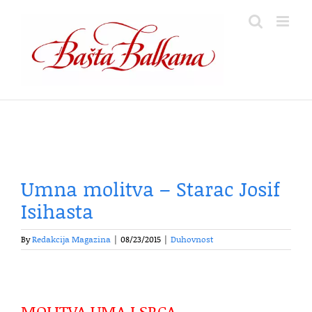
Skip
to
content
Umna molitva – Starac Josif
Isihasta
By
Redakcija Magazina
|
08/23/2015
|
Duhovnost
MOLITVA UMA I SRCA