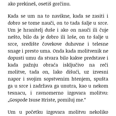
ako prekineš, osetiš gorčinu.
Kada se um na to navikne, kada se zasiti i
dobro se tome nauči, on to tada šalje u srce.
Um je hranitelj duše i ako on nauči ili čuje
nešto, bilo da je dobro ili loše, on to šalje u
srce, središte čovekove duhovne i telesne
snage i presto uma. Onda kada molitvenik ne
dopusti umu da stvara bilo kakve predstave i
kada pažnju obraća isključivo na reči
molitve, tada on, lako dišući, uz izvesni
napor i svojim sopstvenim htenjem, spušta
ga u srce i zadržava ga unutra, kao u nekom
tesnacu, i ravnomerno izgovara molitvu:
„Gospode Isuse Hriste, pomiluj me.“
Um u početku izgovara molitvu nekoliko