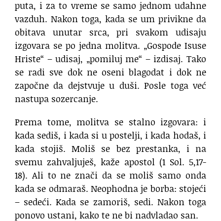
puta, i za to vreme se samo jednom udahne
vazduh. Nakon toga, kada se um privikne da
obitava unutar srca, pri svakom udisaju
izgovara se po jedna molitva. „Gospode Isuse
Hriste“ – udisaj, „pomiluj me“ – izdisaj. Tako
se radi sve dok ne oseni blagodat i dok ne
započne da dejstvuje u duši. Posle toga već
nastupa sozercanje.
Prema tome, molitva se stalno izgovara: i
kada sediš, i kada si u postelji, i kada hodaš, i
kada stojiš. Moliš se bez prestanka, i na
svemu zahvaljuješ, kaže apostol (1 Sol. 5,17-
18). Ali to ne znači da se moliš samo onda
kada se odmaraš. Neophodna je borba: stojeći
– sedeći. Kada se zamoriš, sedi. Nakon toga
ponovo ustani, kako te ne bi nadvladao san.