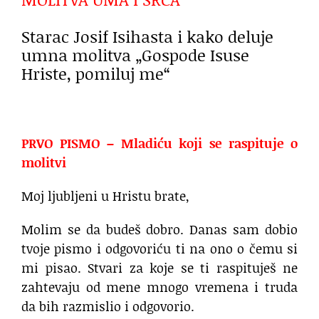
Starac Josif Isihasta i kako deluje
umna molitva „Gospode Isuse
Hriste, pomiluj me“
PRVO PISMO – Mladiću koji se raspituje o
molitvi
Moj ljubljeni u Hristu brate,
Molim se da budeš dobro. Danas sam dobio
tvoje pismo i odgovoriću ti na ono o čemu si
mi pisao. Stvari za koje se ti raspituješ ne
zahtevaju od mene mnogo vremena i truda
da bih razmislio i odgovorio.