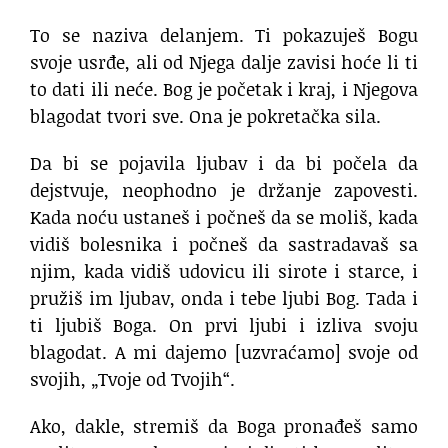
To se naziva delanjem. Ti pokazuješ Bogu
svoje usrđe, ali od Njega dalje zavisi hoće li ti
to dati ili neće. Bog je početak i kraj, i Njegova
blagodat tvori sve. Ona je pokretačka sila.
Da bi se pojavila ljubav i da bi počela da
dejstvuje, neophodno je držanje zapovesti.
Kada noću ustaneš i počneš da se moliš, kada
vidiš bolesnika i počneš da sastradavaš sa
njim, kada vidiš udovicu ili sirote i starce, i
pružiš im ljubav, onda i tebe ljubi Bog. Tada i
ti ljubiš Boga. On prvi ljubi i izliva svoju
blagodat. A mi dajemo [uzvraćamo] svoje od
svojih, „Tvoje od Tvojih“.
Ako, dakle, stremiš da Boga pronađeš samo