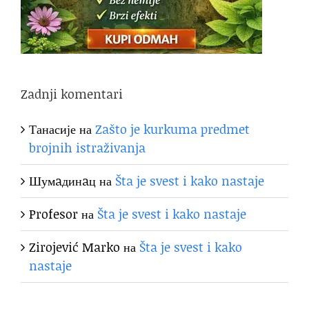
Zadnji komentari
Танасије
на
Zašto je kurkuma predmet
brojnih istraživanja
Шумaдинaц
на
Šta je svest i kako nastaje
Profesor
на
Šta je svest i kako nastaje
Zirojević Marko
на
Šta je svest i kako
nastaje