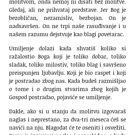
molitvom, onda nemoj ni disati bez molitve.
Gledaj, ali ne prihvataj predstave. Jer Bog je
bezobličan, nezamisliv, bezbojan. On je
nadsavršen. On ne trpi naše rasuđivanje i u
našem razumu dejstvuje kao blagi povetarac.
Umiljenje dolazi kada shvatiš koliko si
ražalostio Boga koji je toliko dobar, toliko
sladak, toliko milostiv, toliko blag i savršeno
preispunjen ljubavlju. Koji je bio raspet i koji
je postradao zbog nas. Kada budeš razmišljao
o tome i o drugim stvarima zbog kojih je
Gospod postradao, pojaviće se umiljenje.
Dakle, ako si u stanju da molitvu izgovaraš
naglas i neprestano, za dva-tri meseca ćeš se
navići na nju. Blagodat će te oseniti i osvežiti.