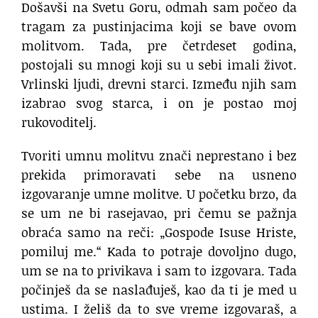
Došavši na Svetu Goru, odmah sam počeo da
tragam za pustinjacima koji se bave ovom
molitvom. Tada, pre četrdeset godina,
postojali su mnogi koji su u sebi imali život.
Vrlinski ljudi, drevni starci. Između njih sam
izabrao svog starca, i on je postao moj
rukovoditelj.
Tvoriti umnu molitvu znači neprestano i bez
prekida primoravati sebe na usneno
izgovaranje umne molitve. U početku brzo, da
se um ne bi rasejavao, pri čemu se pažnja
obraća samo na reči: „Gospode Isuse Hriste,
pomiluj me.“ Kada to potraje dovoljno dugo,
um se na to privikava i sam to izgovara. Tada
počinješ da se naslađuješ, kao da ti je med u
ustima. I želiš da to sve vreme izgovaraš, a