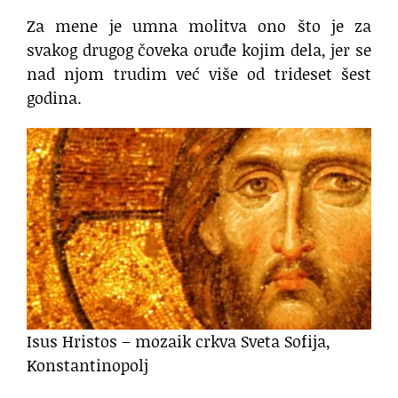
Za mene je umna molitva ono što je za
svakog drugog čoveka oruđe kojim dela, jer se
nad njom trudim već više od trideset šest
godina.
Isus Hristos – mozaik crkva Sveta Sofija,
Konstantinopolj