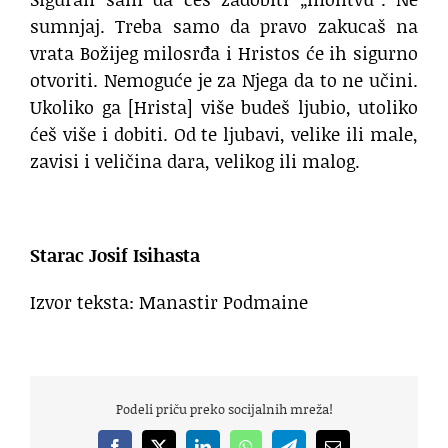
sumnjaj. Treba samo da pravo zakucaš na
vrata Božijeg milosrđa i Hristos će ih sigurno
otvoriti. Nemoguće je za Njega da to ne učini.
Ukoliko ga [Hrista] više budeš ljubio, utoliko
ćeš više i dobiti. Od te ljubavi, velike ili male,
zavisi i veličina dara, velikog ili malog.
Starac Josif Isihasta
Izvor teksta: Manastir Podmaine
Podeli priču preko socijalnih mreža!