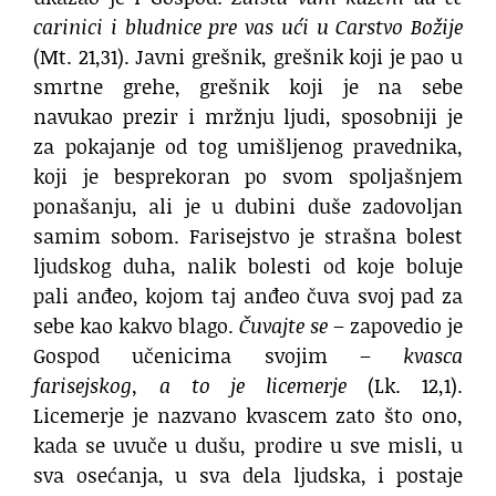
carinici i bludnice pre vas ući u Carstvo Božije
(Mt. 21,31). Javni grešnik, grešnik koji je pao u
smrtne grehe, grešnik koji je na sebe
navukao prezir i mržnju ljudi, sposobniji je
za pokajanje od tog umišljenog pravednika,
koji je besprekoran po svom spoljašnjem
ponašanju, ali je u dubini duše zadovoljan
samim sobom. Farisejstvo je strašna bolest
ljudskog duha, nalik bolesti od koje boluje
pali anđeo, kojom taj anđeo čuva svoj pad za
sebe kao kakvo blago.
Čuvajte se
– zapovedio je
Gospod učenicima svojim –
kvasca
farisejskog, a to je licemerje
(Lk. 12,1).
Licemerje je nazvano kvascem zato što ono,
kada se uvuče u dušu, prodire u sve misli, u
sva osećanja, u sva dela ljudska, i postaje