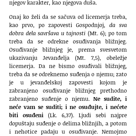
njegov karakter, kao njegova duša.
Onaj ko želi da se sačuva od licemerja treba,
kao prvo, po zapovesti Gospodnjoj,
da sva
dobra dela savršava u tajnosti
(Mt. 6); po tom
treba da se odrekne osuđivanja bližnjeg.
Osuđivanje bližnjeg je, prema svesvetom
ukazivanju Jevanđelja (Mt. 7,5), obeležje
licemerja. Da ne bismo osuđivali bližnjeg,
treba da se odreknemo suđenja o njemu; zato
je u jevanđelskoj zapovesti kojom je
zabranjeno osuđivanje bližnjeg prethodno
zabranjeno suđenje o njemu.
Ne sudite, i
neće vam se suditi; i ne osuđujte, i nećete
biti osuđeni
(Lk. 6,37). Ljudi sebi najpre
dopuštaju suđenje o delima bližnjih, a potom
i nehotice padaju u osuđivanje. Nemojmo