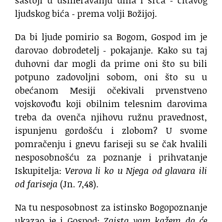
ljudskog bića ‐ prema volji Božijoj.
Da bi ljude pomirio sa Bogom, Gospod im je
darovao dobrodetelj ‐ pokajanje. Kako su taj
duhovni dar mogli da prime oni što su bili
potpuno zadovoljni sobom, oni što su u
obećanom Mesiji očekivali prvenstveno
vojskovođu koji obilnim telesnim darovima
treba da ovenča njihovu ružnu pravednost,
ispunjenu gordošću i zlobom? U svome
pomračenju i gnevu fariseji su se čak hvalili
nesposobnošću za poznanje i prihvatanje
Iskupitelja:
Verova li ko u Njega od glavara ili
od fariseja
(Jn. 7,48).
Na tu nesposobnost za istinsko Bogopoznanje
ukazao je i Gospod:
Zaista vam kažem da će