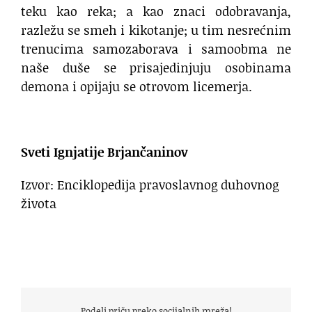
teku kao reka; a kao znaci odobravanja,
razležu se smeh i kikotanje; u tim nesrećnim
trenucima samozaborava i samoobma ne
naše duše se prisajedinjuju osobinama
demona i opijaju se otrovom licemerja.
Sveti Ignjatije Brjančaninov
Izvor: Enciklopedija pravoslavnog duhovnog
života
Podeli priču preko socijalnih mreža!