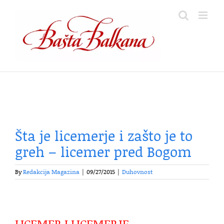
Skip
to
content
Šta je licemerje i zašto je to
greh – licemer pred Bogom
By
Redakcija Magazina
|
09/27/2015
|
Duhovnost
LICEMER I LICEMERJE