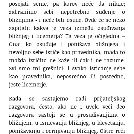
posejati seme, pa korov neće da nikne;
zabranimo sebi nepotrebno suđenje o
bližnjima ‐ i neće biti osude. Ovde će se neko
zapitati: kakva je veza između osuđivanja
bližnjeg i licemerja? Ta veza je očigledna –
Onaj ko osuđuje i ponižava bližnjega i
nevoljno sebe ističe kao pravednika, mada to
možda izričito ne kaže ili čak i ne razume.
Svi smo mi grešnici; i svako isticanje sebe
kao pravednika, neposredno ili posredno,
jeste licemerje.
Kada se sastajemo radi prijateljskog
razgovora, često, ako ne i uvek, veći deo
razgovora sastoji se u prosuđivanjima o
bližnjem, u ismevanju bližnjeg, u klevetanju,
ponižavanju i ocrnjivanju bližnjeg. Oštre reči