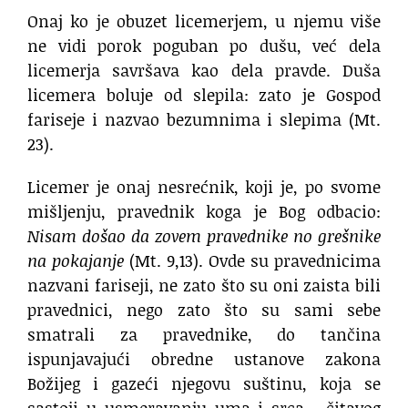
Onaj ko je obuzet licemerjem, u njemu više
ne vidi porok poguban po dušu, već dela
licemerja savršava kao dela pravde. Duša
licemera boluje od slepila: zato je Gospod
fariseje i nazvao bezumnima i slepima (Mt.
23).
Licemer je onaj nesrećnik, koji je, po svome
mišljenju, pravednik koga je Bog odbacio:
Nisam došao da zovem pravednike no grešnike
na pokajanje
(Mt. 9,13). Ovde su pravednicima
nazvani fariseji, ne zato što su oni zaista bili
pravednici, nego zato što su sami sebe
smatrali za pravednike, do tančina
ispunjavajući obredne ustanove zakona
Božijeg i gazeći njegovu suštinu, koja se
sastoji u usmeravanju uma i srca ‐ čitavog