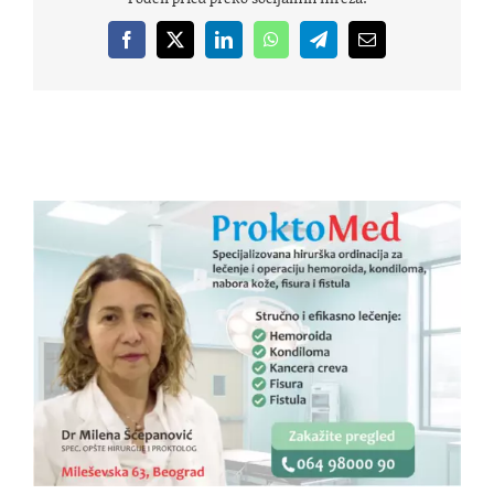
Facebook
X
LinkedIn
WhatsApp
Telegram
Email