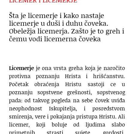
Šta je licemerje i kako nastaje
licemerje u duši i duhu čoveka.
Obeležja licemerja. Zašto je to greh i
čemu vodi licemerna čoveka
Licemerje
je ona vrsta greha koja je naročito
protivna poznanju Hrista i hrišćanstvu.
Početak obraćenja Hristu sastoji ce u
poznanju sopstvene grešnosti, sopstvenog
pada: od takvog pogleda na sebe čovek uviđa
neophodnost Iskupitelja, i posredstvom
smirenja, vere i pokajanja pristupa Hristu. Ali
licemer, koji boluje od ljudima slabo
primetnih strasti sujete, gordosti,