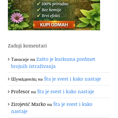
Zadnji komentari
Танасије
на
Zašto je kurkuma predmet
brojnih istraživanja
Шумaдинaц
на
Šta je svest i kako nastaje
Profesor
на
Šta je svest i kako nastaje
Zirojević Marko
на
Šta je svest i kako
nastaje