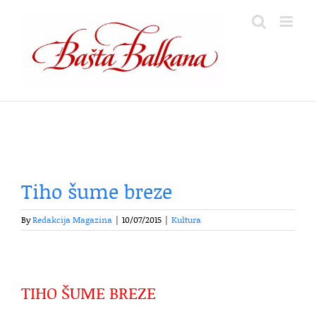
Skip
to
content
Tiho šume breze
By
Redakcija Magazina
|
10/07/2015
|
Kultura
TIHO ŠUME BREZE