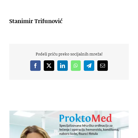
Stanimir Trifunović
Podeli priču preko socijalnih mreža!
Facebook
X
LinkedIn
WhatsApp
Telegram
Email