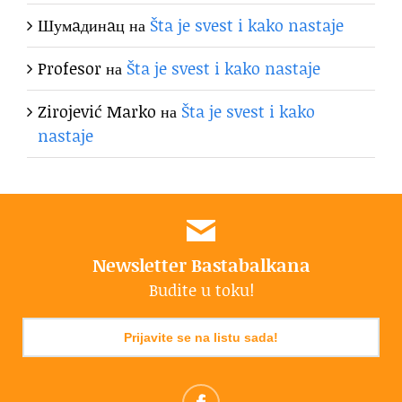
Шумaдинaц
на
Šta je svest i kako nastaje
Profesor
на
Šta je svest i kako nastaje
Zirojević Marko
на
Šta je svest i kako
nastaje
Newsletter Bastabalkana
Budite u toku!
Prijavite se na listu sada!