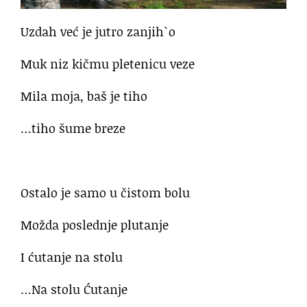
Uzdah već je jutro zanjih`o
Muk niz kičmu pletenicu veze
Mila moja, baš je tiho
…tiho šume breze
Ostalo je samo u čistom bolu
Možda poslednje plutanje
I ćutanje na stolu
…Na stolu Ćutanje