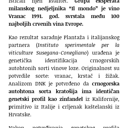
isticali njen kvalitet.
Grupa eksperata
milanskog nedjeljnika “Il mondo” je vino
Vranac 1991. god. svrstala među 100
najboljih crvenih vina Evrope.
Kao rezultat saradnje Plantaža i italijanskog
partnera (
Instituto sperimentale per la
viticulture Susegana-Conegliano
) urađena je
genetička identifikacija crnogorskih
autohtonih sorti vinove loze. Originalnost su
potvrdile sorte: vranac, krstač i žižak.
Analizom DNK je potvrđeno da
crnogorska
autohtona sorta kratošija ima identičan
genetski profil kao zinfandel
iz Kalifornije,
p
rimitivo iz Italije i
c
rljenak kaštelanski iz
Hrvatske.
Nakon potvrđivanja genetskog profila