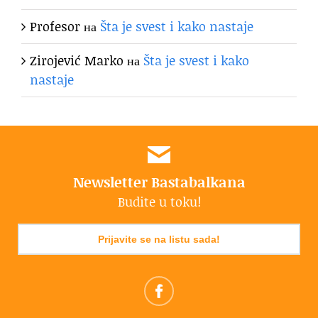
Profesor
на
Šta je svest i kako nastaje
Zirojević Marko
на
Šta je svest i kako
nastaje
Newsletter Bastabalkana
Budite u toku!
Prijavite se na listu sada!