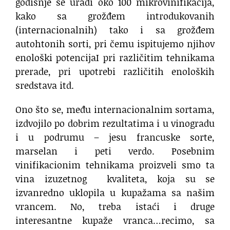
godišnje se uradi oko 100 mikrovinifikacija,
kako sa grožđem introdukovanih
(internacionalnih) tako i sa grožđem
autohtonih sorti, pri čemu ispitujemo njihov
enološki potencijaI pri različitim tehnikama
prerade, pri upotrebi različitih enoloških
sredstava itd.
Ono što se, među internacionalnim sortama,
izdvojilo po dobrim rezultatima i u vinogradu
i u podrumu – jesu francuske sorte,
marselan i peti verdo. Posebnim
vinifikacionim tehnikama proizveli smo ta
vina izuzetnog kvaliteta, koja su se
izvanredno uklopila u kupažama sa našim
vrancem. No, treba istaći i druge
interesantne kupaže vranca…recimo, sa