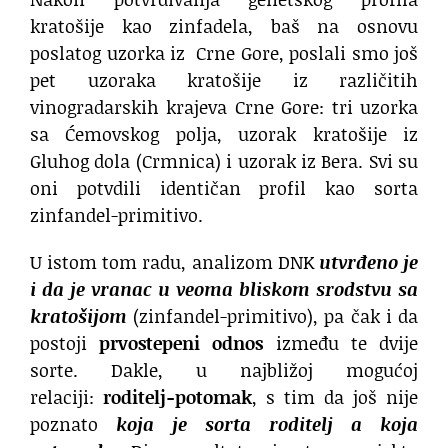
kratošije kao zinfadela, baš na osnovu
poslatog uzorka iz Crne Gore, poslali smo još
pet uzoraka kratošije iz različitih
vinogradarskih krajeva Crne Gore: tri uzorka
sa Ćemovskog polja, uzorak kratošije iz
Gluhog dola (Crmnica) i uzorak iz Bera. Svi su
oni potvdili identičan profil kao sorta
zinfandel-primitivo.
U istom tom radu, analizom DNK
utvrđeno je
i da je
vranac u veoma bliskom srodstvu sa
kratošijom
(zinfandel-primitivo), pa čak i da
postoji
prvostepeni odnos
između te dvije
sorte. Dakle, u najbližoj mogućoj
relaciji:
roditelj-potomak
, s tim da još nije
poznato
koja je sorta roditelj a koja