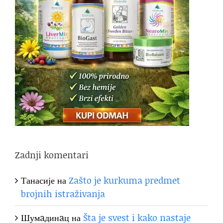
Zadnji komentari
Танасије
на
Zašto je kurkuma predmet
brojnih istraživanja
Шумaдинaц
на
Šta je svest i kako nastaje