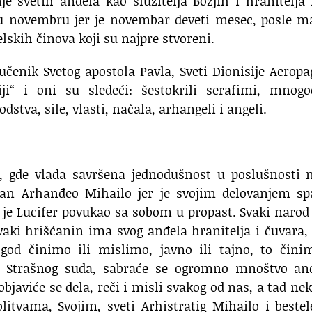
je svetih anđela kao služitelja Božjih i hranitelja
 u novembru jer je novembar deveti mesec, posle m
elskih činova koji su najpre stvoreni.
učenik Svetog apostola Pavla, Sveti Dionisije Aeropa
iji“ i oni su sledeći: šestokrili serafimi, mnogo
stva, sile, vlasti, načala, arhangeli i angeli.
ji, gde vlada savršena jednodušnost u poslušnosti 
bran Arhanđeo Mihailo jer je svojim delovanjem sp
 je Lucifer povukao sa sobom u propast. Svaki naro
vaki hrišćanin ima svog anđela hranitelja i čuvara,
d činimo ili mislimo, javno ili tajno, to čini
n Strašnog suda, sabraće se ogromno mnoštvo anđ
objaviće se dela, reči i misli svakog od nas, a tad ne
itvama, Svojim, sveti Arhistratig Mihailo i beste