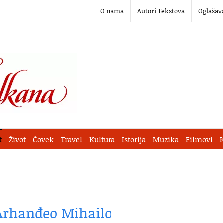
O nama
Autori Tekstova
Oglašav
t
Život
Čovek
Travel
Kultura
Istorija
Muzika
Filmovi
Arhanđeo Mihailo