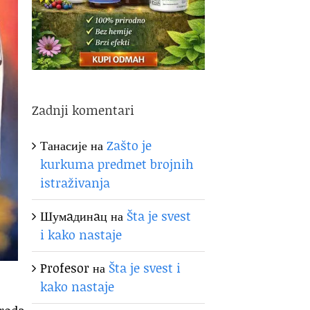
Zadnji komentari
Танасије
на
Zašto je
kurkuma predmet brojnih
istraživanja
Шумaдинaц
на
Šta je svest
i kako nastaje
Profesor
на
Šta je svest i
kako nastaje