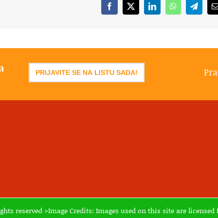
Facebook
X
LinkedIn
WhatsApp
Telegr
a
Pra
PRIJAVITE SE NA LISTU SADA!
ights reserved >Image Credits: Images used on this site are licens