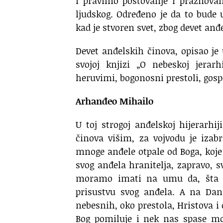
i pravilno poštovanje i praznovan
ljudskog. Određeno je da to bude
kad je stvoren svet, zbog devet anđ
Devet anđelskih činova, opisao je 
svojoj knjizi „O nebeskoj jerarh
heruvimi, bogonosni prestoli, gospod
Arhanđeo Mihailo
U toj strogoj anđelskoj hijerarhi
činova višim, za vojvodu je iza
mnoge anđele otpale od Boga, koje
svog anđela hranitelja, zapravo, s
moramo imati na umu da, šta go
prisustvu svog anđela. A na Da
nebesnih, oko prestola, Hristova i 
Bog pomiluje i nek nas spase mol