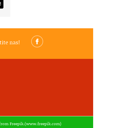
am
Email
tite nas!
ed from Freepik.(www.freepik.com)