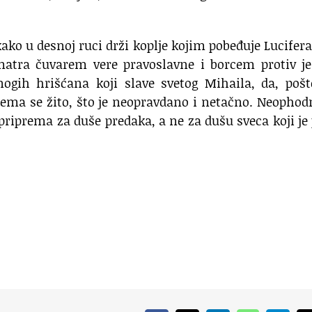
ako u desnoj ruci drži koplje kojim pobeđuje Lucifera
atra čuvarem vere pravoslavne i borcem protiv jer
nogih hrišćana koji slave svetog Mihaila, da, poš
rema se žito, što je neopravdano i netačno. Neophod
o priprema za duše predaka, a ne za dušu sveca koji je