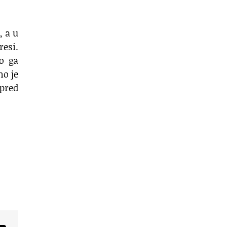
, a u
esi.
to ga
no je
 pred