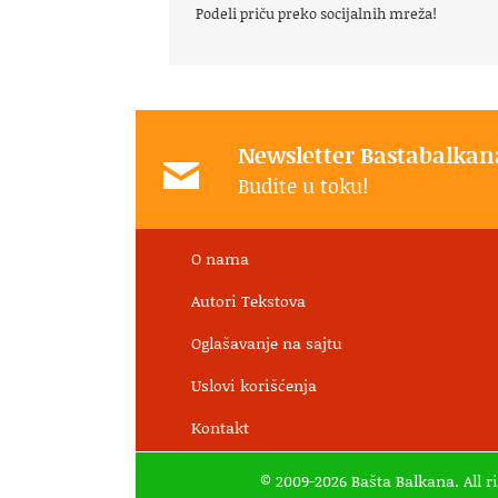
Podeli priču preko socijalnih mreža!
Newsletter Bastabalkan
Budite u toku!
O nama
Autori Tekstova
Oglašavanje na sajtu
Uslovi korišćenja
Kontakt
© 2009-2026 Bašta Balkana. All r