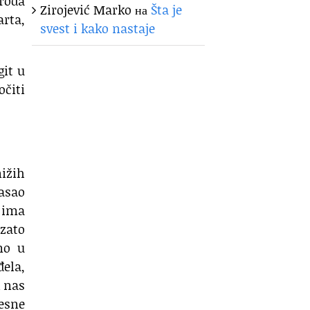
 roda
Zirojević Marko
на
Šta je
arta,
svest i kako nastaje
git u
očiti
nižih
asao
d ima
 zato
mo u
ela,
k nas
lesne