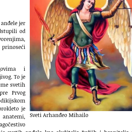
 anđele jer
stupili od
vorenjima,
 prinoseći
govima i
jivog. To je
eme svetih
 pre Prvog
ikijskom
rokleto je
Sveti Arhanđeo Mihailo
o anatemi,
lagočestivo