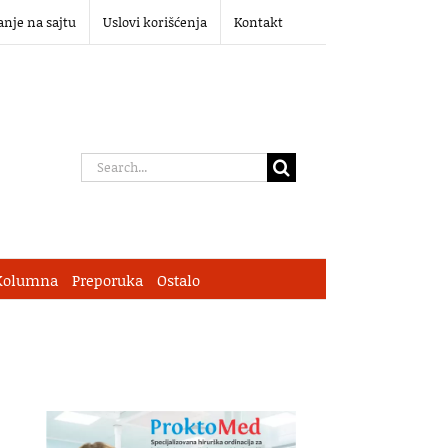
anje na sajtu
Uslovi korišćenja
Kontakt
Search
for:
Kolumna
Preporuka
Ostalo