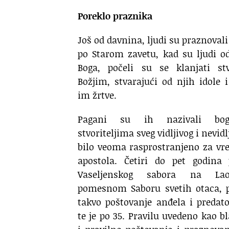
Poreklo praznika
Još od davnina, ljudi su praznovali
po Starom zavetu, kad su ljudi od
Boga, počeli su se klanjati st
Božjim, stvarajući od njih idole i
im žrtve.
Pagani su ih nazivali bo
stvoriteljima sveg vidljivog i nevidl
bilo veoma rasprostranjeno za vr
apostola. Četiri do pet godina
Vaseljenskog sabora na Laod
pomesnom Saboru svetih otaca, p
takvo poštovanje anđela i predat
te je po 35. Pravilu uvedeno kao b