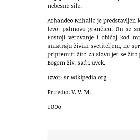
nebesne sile.
Arhanđeo Mihailo je predstavljen k
levoj palmovu grančicu. On se sm
Postoji verovanje i običaj kod m
smatraju živim svetiteljem, ne sp
pripremiti žito za slavu jer se žit
Bogom živ, sad i uvek.
Izvor: sr.wikipedia.org
Priredio: V. V. M.
oOOo