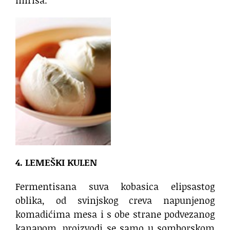
4. LEMEŠKI KULEN
Fermentisana suva kobasica elipsastog
oblika, od svinjskog creva napunjenog
komadićima mesa i s obe strane podvezanog
kanapom, proizvodi se samo u somborskom