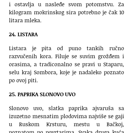
i ostavlja u nasleđe svom potomstvu. Za
kilogram mokrinskog sira potrebno je čak 10
litara mleka.
24. LISTARA
Listara je pita od puno tankih ručno
razvučenih kora. Filuje se suvim grožđem i
orasima, a tradiconalno se pravi u Staparu,
selu kraj Sombora, koje je nadaleko poznato
po ovoj piti.
25. PAPRIKA SLONOVO UVO
Slonovo uvo, slatka paprika ajvaruša sa
izuzetno mesnatim plodovima najviše se gaji
u Ruskom Krsturu, mestu u Bačkoj,
poznatom po povrtarima. Svaka druga kuća