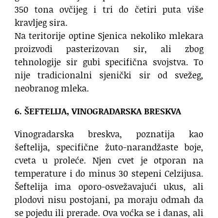
350 tona ovčijeg i tri do četiri puta više
kravljeg sira.
Na teritorije optine Sjenica nekoliko mlekara
proizvodi pasterizovan sir, ali zbog
tehnologije sir gubi specifična svojstva. To
nije tradicionalni sjenički sir od svežeg,
neobranog mleka.
6. ŠEFTELIJA, VINOGRADARSKA BRESKVA
Vinogradarska breskva, poznatija kao
šeftelija, specifične žuto-narandžaste boje,
cveta u proleće. Njen cvet je otporan na
temperature i do minus 30 stepeni Celzijusa.
Šeftelija ima oporo-osvežavajući ukus, ali
plodovi nisu postojani, pa moraju odmah da
se pojedu ili prerade. Ova voćka se i danas, ali