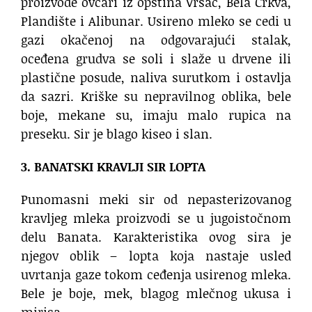
proizvode ovčari iz opština Vršac, Bela Crkva,
Plandište i Alibunar. Usireno mleko se cedi u
gazi okačenoj na odgovarajući stalak,
oceđena grudva se soli i slaže u drvene ili
plastične posude, naliva surutkom i ostavlja
da sazri. Kriške su nepravilnog oblika, bele
boje, mekane su, imaju malo rupica na
preseku. Sir je blago kiseo i slan.
3. BANATSKI KRAVLJI SIR LOPTA
Punomasni meki sir od nepasterizovanog
kravljeg mleka proizvodi se u jugoistočnom
delu Banata. Karakteristika ovog sira je
njegov oblik – lopta koja nastaje usled
uvrtanja gaze tokom ceđenja usirenog mleka.
Bele je boje, mek, blagog mlečnog ukusa i
mirisa.