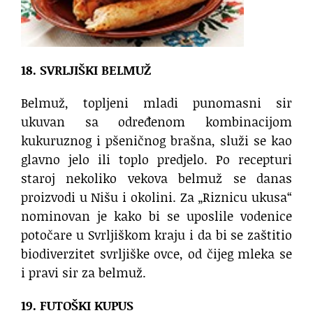
18. SVRLJIŠKI BELMUŽ
Belmuž, topljeni mladi punomasni sir
ukuvan sa određenom kombinacijom
kukuruznog i pšeničnog brašna, služi se kao
glavno jelo ili toplo predjelo. Po recepturi
staroj nekoliko vekova belmuž se danas
proizvodi u Nišu i okolini. Za „Riznicu ukusa“
nominovan je kako bi se uposlile vodenice
potočare u Svrljiškom kraju i da bi se zaštitio
biodiverzitet svrljiške ovce, od čijeg mleka se
i pravi sir za belmuž.
19. FUTOŠKI KUPUS