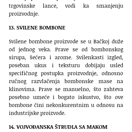
trgovinske lance, vodi ka smanjenju
proizvodnje.
13. SVILENE BOMBONE
Svilene bombone proizvode se u Bačkoj duže
od jednog veka. Prave se od bombonskog
sirupa, šećera i arome. Svilenkasti izgled,
poseban ukus i teksturu dobijaju usled
specifičnog postupka proizvodnje, odnosno
ručnog razvlačenja bombonske mase na
klinovima. Prave se manuelno, što zahteva
posebno umeće i bogato iskustvo, što ove
bombone čini nekonkurentnim u odnosu na
industrijske proizvode.
14. VOJVOĐANSKA ŠTRUDLA SA MAKOM