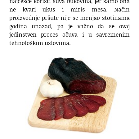
najčešće koristi suva bukovina, jer samo ona
ne kvari ukus i miris mesa. Način
proizvodnje pršute nije se menjao stotinama
godina unazad, pa je važno da se ovaj
jedinstven proces očuva i u savremenim
tehnološkim uslovima.