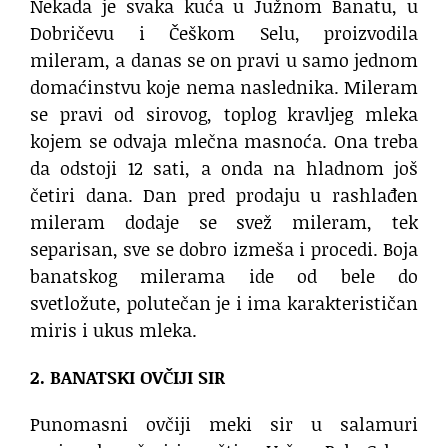
Nekada je svaka kuća u Južnom Banatu, u
Dobričevu i Češkom Selu, proizvodila
mileram, a danas se on pravi u samo jednom
domaćinstvu koje nema naslednika. Mileram
se pravi od sirovog, toplog kravljeg mleka
kojem se odvaja mlečna masnoća. Ona treba
da odstoji 12 sati, a onda na hladnom još
četiri dana. Dan pred prodaju u rashlađen
mileram dodaje se svež mileram, tek
separisan, sve se dobro izmeša i procedi. Boja
banatskog milerama ide od bele do
svetložute, polutečan je i ima karakterističan
miris i ukus mleka.
2. BANATSKI OVČIJI SIR
Punomasni ovčiji meki sir u salamuri