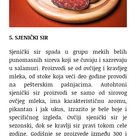
5. SJENIČKI SIR
Sjenički sir spada u grupu mekih belih
punomasnih sireva koji se čuvaju i sazrevaju
u salamuri. Proizvodi se od ovčijeg i kravljeg
mleka, od stoke koja veći deo godine provodi
na pešterskim pašnjacima. Autohtoni
sjenički sir proizvodi se samo od sirovog
ovčjeg mleka, ima karakterističnu aromu,
pikantan i jak ukus, izrazito je bele boje i
specifičnog izgleda. Ovčiji sjenički sir je
sezonski, dok se kravlji sir pravi tokom cele
godine. Godišnje se proizvede između 300 i