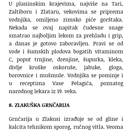
U planinskim krajevima, najviše na Tari,
Zaltiboru i Zlataru, vekovima se priprema
vodnjika, omiljeno zimsko piće gorštaka.
Nekada se ovaj napitak čudesne snage
smatrao najboljim lekom za prehladu i grip,
a danas je gotovo zaboravljen. Pravi se od
vode i šumskih plodova bogatih vitaminom
C, poput trnjine, drenjine, šupurka, kleka,
divlje kruške oskoruše, jabuke, gloga,
borovnice i mušmule. Vodnjika se pominje i
u receptima Vase Pelagića, poznatog
narodnog lekara iz 19. veka.
8. ZLAKUŠKA GRNČARIJA
Grnčarija u Zlakusi izrađuje se od gline i
kalcita tehnikom sporog, ručnog vitla. Veoma