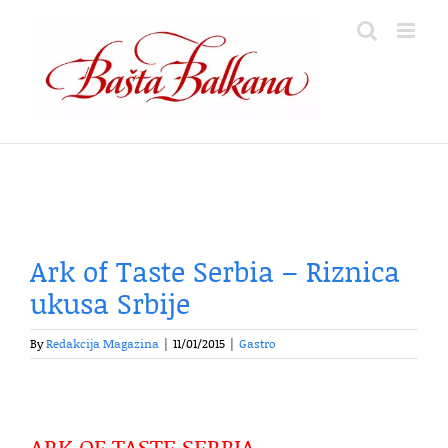
Skip
to
content
Ark of Taste Serbia – Riznica
ukusa Srbije
By
Redakcija Magazina
|
11/01/2015
|
Gastro
ARK OF TASTE SERBIA