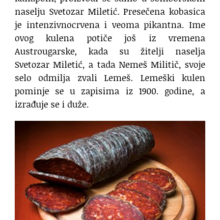
naselju Svetozar Miletić. Presečena kobasica
je intenzivnocrvena i veoma pikantna. Ime
ovog kulena potiče još iz vremena
Austrougarske, kada su žitelji naselja
Svetozar Miletić, a tada Nemeš Militič, svoje
selo odmilja zvali Lemeš. Lemeški kulen
pominje se u zapisima iz 1900. godine, a
izrađuje se i duže.