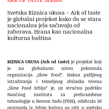
Svetska Riznica ukusa – Ark of taste
je globalni projekat kako da se stara
nacionalna jela sačuvaju od
zaborava. Hrana kao nacionalna
kulturna baština
RIZNICA UKUSA (Ark od taste)
je projekat koji
je na globalnom nivou pokrenula
organizacija „Slow Food“. Nakon pažljivog
istraživanja i temeljnog obilaska terena
„Slow Food Srbija“ je, uz stručnu podršku
Naučnog instituta za prehrambene
tehnologije u Novom Sadu (FINS), odabrala 30
proizvoda iz Srbije kojima su ušli u svetsku