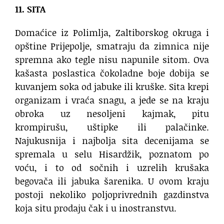
11. SITA
Domaćice iz Polimlja, Zaltiborskog okruga i
opštine Prijepolje, smatraju da zimnica nije
spremna ako tegle nisu napunile sitom. Ova
kašasta poslastica čokoladne boje dobija se
kuvanjem soka od jabuke ili kruške. Sita krepi
organizam i vraća snagu, a jede se na kraju
obroka uz nesoljeni kajmak, pitu
krompirušu, uštipke ili palačinke.
Najukusnija i najbolja sita decenijama se
spremala u selu Hisardžik, poznatom po
voću, i to od sočnih i uzrelih krušaka
begovača ili jabuka šarenika. U ovom kraju
postoji nekoliko poljoprivrednih gazdinstva
koja situ prodaju čak i u inostranstvu.