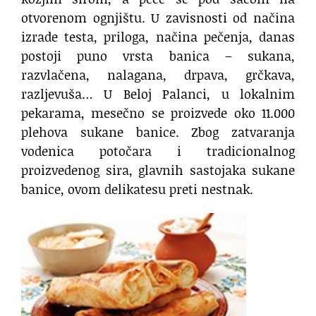
otvorenom ognjištu. U zavisnosti od načina
izrade testa, priloga, načina pečenja, danas
postoji puno vrsta banica – sukana,
razvlačena, nalagana, drpava, grčkava,
razljevuša… U Beloj Palanci, u lokalnim
pekarama, mesečno se proizvede oko 11.000
plehova sukane banice. Zbog zatvaranja
vodenica potočara i tradicionalnog
proizvedenog sira, glavnih sastojaka sukane
banice, ovom delikatesu preti nestnak.