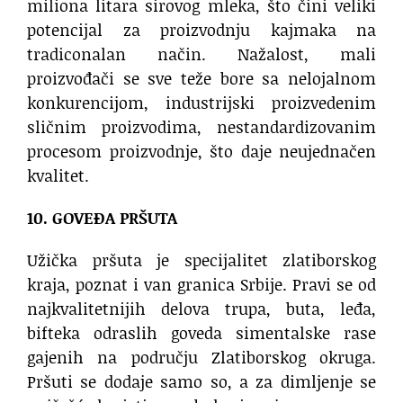
miliona litara sirovog mleka, što čini veliki
potencijal za proizvodnju kajmaka na
tradiconalan način. Nažalost, mali
proizvođači se sve teže bore sa nelojalnom
konkurencijom, industrijski proizvedenim
sličnim proizvodima, nestandardizovanim
procesom proizvodnje, što daje neujednačen
kvalitet.
10. GOVEĐA PRŠUTA
Užička pršuta je specijalitet zlatiborskog
kraja, poznat i van granica Srbije. Pravi se od
najkvalitetnijih delova trupa, buta, leđa,
bifteka odraslih goveda simentalske rase
gajenih na području Zlatiborskog okruga.
Pršuti se dodaje samo so, a za dimljenje se