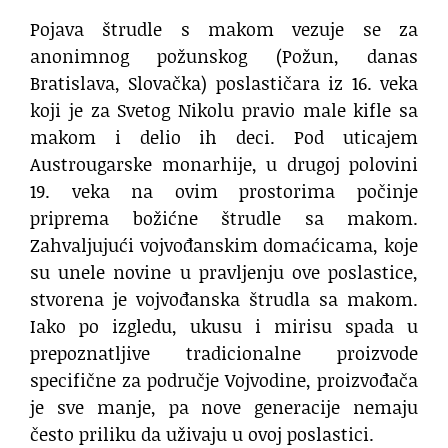
Pojava štrudle s makom vezuje se za
anonimnog požunskog (Požun, danas
Bratislava, Slovačka) poslastičara iz 16. veka
koji je za Svetog Nikolu pravio male kifle sa
makom i delio ih deci. Pod uticajem
Austrougarske monarhije, u drugoj polovini
19. veka na ovim prostorima počinje
priprema božićne štrudle sa makom.
Zahvaljujući vojvođanskim domaćicama, koje
su unele novine u pravljenju ove poslastice,
stvorena je vojvođanska štrudla sa makom.
Iako po izgledu, ukusu i mirisu spada u
prepoznatljive tradicionalne proizvode
specifične za područje Vojvodine, proizvođača
je sve manje, pa nove generacije nemaju
često priliku da uživaju u ovoj poslastici.