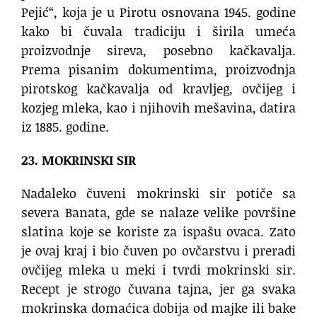
Pejić“, koja je u Pirotu osnovana 1945. godine
kako bi čuvala tradiciju i širila umeća
proizvodnje sireva, posebno kačkavalja.
Prema pisanim dokumentima, proizvodnja
pirotskog kačkavalja od kravljeg, ovčijeg i
kozjeg mleka, kao i njihovih mešavina, datira
iz 1885. godine.
23. MOKRINSKI SIR
Nadaleko čuveni mokrinski sir potiče sa
severa Banata, gde se nalaze velike površine
slatina koje se koriste za ispašu ovaca. Zato
je ovaj kraj i bio čuven po ovčarstvu i preradi
ovčijeg mleka u meki i tvrdi mokrinski sir.
Recept je strogo čuvana tajna, jer ga svaka
mokrinska domaćica dobija od majke ili bake