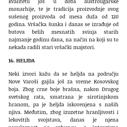
kvalitetu još u doba austrougarske
monarhije, te je tradicija proizvodnje ovog
sušenog proizvoda od mesa duža od 120
godina. Vršačka šunka i danas se izrađuje od
butova belih mesnatih svinja starih
najmanje godinu dana, na način na koji su to
nekada radili stari vršački majstori.
16. HELJDA
Neki izvori kažu da se heljda na području
Nove Varoši gajila još za vreme Kosovskog
boja. Zbog crne boje brašna, nakon Drugog
svetskog rata, smatrana je sirotinjskom
hranom, pa je heljda iskorenjena s naših
njiva. Međutim, zbog izuzetne hranljivosti i
lekovitih svojstava, danas je njena