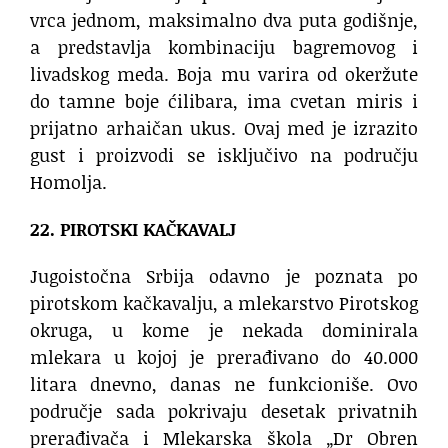
vrca jednom, maksimalno dva puta godišnje,
a predstavlja kombinaciju bagremovog i
livadskog meda. Boja mu varira od okeržute
do tamne boje ćilibara, ima cvetan miris i
prijatno arhaičan ukus. Ovaj med je izrazito
gust i proizvodi se isključivo na području
Homolja.
22. PIROTSKI KAČKAVALJ
Jugoistočna Srbija odavno je poznata po
pirotskom kačkavalju, a mlekarstvo Pirotskog
okruga, u kome je nekada dominirala
mlekara u kojoj je prerađivano do 40.000
litara dnevno, danas ne funkcioniše. Ovo
područje sada pokrivaju desetak privatnih
prerađivača i Mlekarska škola „Dr Obren