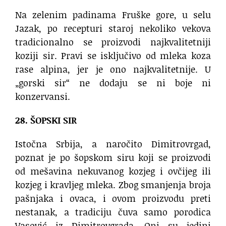
Na zelenim padinama Fruške gore, u selu
Jazak, po recepturi staroj nekoliko vekova
tradicionalno se proizvodi najkvalitetniji
koziji sir. Pravi se isključivo od mleka koza
rase alpina, jer je ono najkvalitetnije. U
„gorski sir“ ne dodaju se ni boje ni
konzervansi.
28. ŠOPSKI SIR
Istočna Srbija, a naročito Dimitrovrgad,
poznat je po šopskom siru koji se proizvodi
od mešavina nekuvanog kozjeg i ovčijeg ili
kozjeg i kravljeg mleka. Zbog smanjenja broja
pašnjaka i ovaca, i ovom proizvodu preti
nestanak, a tradiciju čuva samo porodica
Vasović iz Dimitrovgrada. Oni su jedini