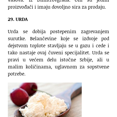
proizvođači i imaju dovoljno sira za prodaju.
29. URDA
Urda se dobija postepenim zagrevanjem
surutke. Belančevine koje se izdvoje pod
dejstvom toplote stavljaju se u gazu i cede i
tako nastaje ovaj čuveni specijalitet. Urda se
pravi u većem delu istočne Srbije, ali u
malim količinama, uglavnom za sopstvene
potrebe.