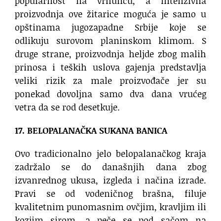
popularnost na vrhuncu, a intenzivna
proizvodnja ove žitarice moguća je samo u
opštinama jugozapadne Srbije koje se
odlikuju surovom planinskom klimom. S
druge strane, proizvodnja heljde zbog malih
prinosa i teških uslova gajenja predstavlja
veliki rizik za male proizvođače jer su
ponekad dovoljna samo dva dana vrućeg
vetra da se rod desetkuje.
17. BELOPALANAČKA SUKANA BANICA
Ovo tradicionalno jelo belopalanačkog kraja
zadržalo se do današnjih dana zbog
izvanrednog ukusa, izgleda i načina izrade.
Pravi se od vodeničnog brašna, filuje
kvalitetnim punomasnim ovčjim, kravljim ili
kozjim sirom, a peče se pod sačom na