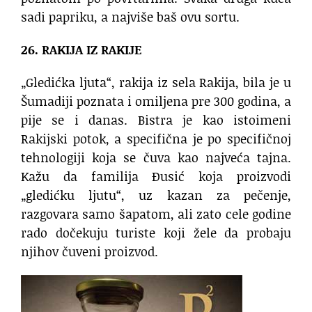
sadi papriku, a najviše baš ovu sortu.
26. RAKIJA IZ RAKIJE
„Gledićka ljuta“, rakija iz sela Rakija, bila je u
Šumadiji poznata i omiljena pre 300 godina, a
pije se i danas. Bistra je kao istoimeni
Rakijski potok, a specifična je po specifičnoj
tehnologiji koja se čuva kao najveća tajna.
Kažu da familija Đusić koja proizvodi
„gledićku ljutu“, uz kazan za pečenje,
razgovara samo šapatom, ali zato cele godine
rado dočekuju turiste koji žele da probaju
njihov čuveni proizvod.