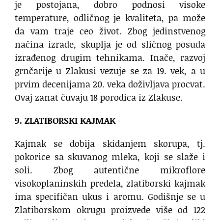
je postojana, dobro podnosi visoke
temperature, odličnog je kvaliteta, pa može
da vam traje ceo život. Zbog jedinstvenog
načina izrade, skuplja je od sličnog posuđa
izrađenog drugim tehnikama. Inače, razvoj
grnčarije u Zlakusi vezuje se za 19. vek, a u
prvim decenijama 20. veka doživljava procvat.
Ovaj zanat čuvaju 18 porodica iz Zlakuse.
9. ZLATIBORSKI KAJMAK
Kajmak se dobija skidanjem skorupa, tj.
pokorice sa skuvanog mleka, koji se slaže i
soli. Zbog autentične mikroflore
visokoplaninskih predela, zlatiborski kajmak
ima specifičan ukus i aromu. Godišnje se u
Zlatiborskom okrugu proizvede više od 122