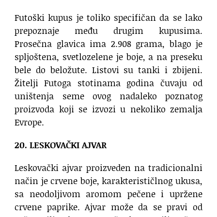
Futoški kupus je toliko specifičan da se lako
prepoznaje među drugim kupusima.
Prosečna glavica ima 2.908 grama, blago je
spljoštena, svetlozelene je boje, a na preseku
bele do beložute. Listovi su tanki i zbijeni.
Žitelji Futoga stotinama godina čuvaju od
uništenja seme ovog nadaleko poznatog
proizvoda koji se izvozi u nekoliko zemalja
Evrope.
20. LESKOVAČKI AJVAR
Leskovački ajvar proizveden na tradicionalni
način je crvene boje, karakterističlnog ukusa,
sa neodoljivom aromom pečene i upržene
crvene paprike. Ajvar može da se pravi od