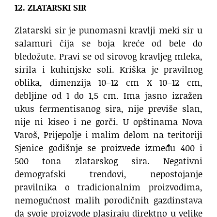
12. ZLATARSKI SIR
Zlatarski sir je punomasni kravlji meki sir u
salamuri čija se boja kreće od bele do
bledožute. Pravi se od sirovog kravljeg mleka,
sirila i kuhinjske soli. Kriška je pravilnog
oblika, dimenzija 10–12 cm X 10–12 cm,
debljine od 1 do 1,5 cm. Ima jasno izražen
ukus fermentisanog sira, nije previše slan,
nije ni kiseo i ne gorči. U opštinama Nova
Varoš, Prijepolje i malim delom na teritoriji
Sjenice godišnje se proizvede između 400 i
500 tona zlatarskog sira. Negativni
demografski trendovi, nepostojanje
pravilnika o tradicionalnim proizvodima,
nemogućnost malih porodičnih gazdinstava
da svoje proizvode plasiraju direktno u velike