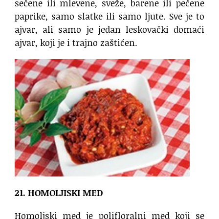
sečene ili mlevene, sveže, barene ili pečene
paprike, samo slatke ili samo ljute. Sve je to
ajvar, ali samo je jedan leskovački domaći
ajvar, koji je i trajno zaštićen.
21. HOMOLJISKI MED
Homoljski med je polifloralni med koji se