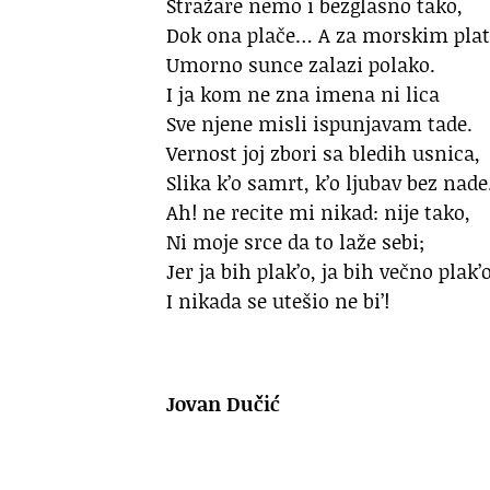
Stražare nemo i bezglasno tako,
Dok ona plače… A za morskim pl
Umorno sunce zalazi polako.
I ja kom ne zna imena ni lica
Sve njene misli ispunjavam tade.
Vernost joj zbori sa bledih usnica,
Slika k’o samrt, k’o ljubav bez nad
Ah! ne recite mi nikad: nije tako,
Ni moje srce da to laže sebi;
Jer ja bih plak’o, ja bih večno plak’o
I nikada se utešio ne bi’!
Jovan Dučić