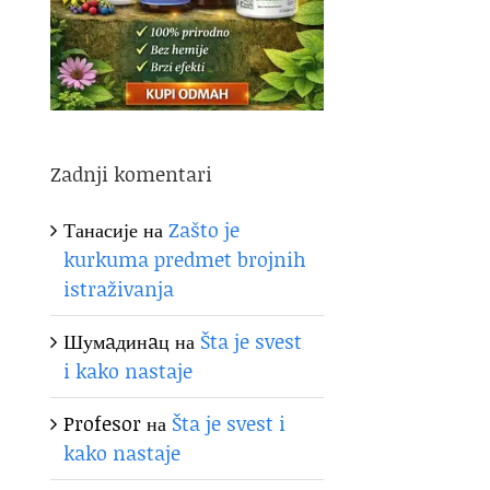
Zadnji komentari
Танасије
на
Zašto je
kurkuma predmet brojnih
istraživanja
Шумaдинaц
на
Šta je svest
i kako nastaje
Profesor
на
Šta je svest i
kako nastaje