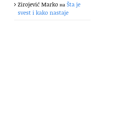
Zirojević Marko
на
Šta je
svest i kako nastaje