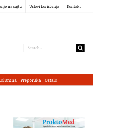
anje na sajtu
Uslovi korišćenja
Kontakt
Search
for:
Kolumna
Preporuka
Ostalo