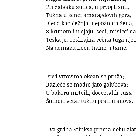
Pri zalasku sunca, u prvoj tišini,
Tužna u senci smaragdovih gora,
Bleda kao čežnja, nepoznata žena,
S krunom i u sjaju, sedi, misleć’ 
Teška je, beskrajna večna tuga nje
Na domaku noći, tišine, i tame.
Pred vrtovima okean se pruža;
Razleće se modro jato golubova;
U bokoru mrtvih, docvetalih ruža
Šumori vetar tužnu pesmu snova.
Dva grdna Sfinksa prema nebu zl