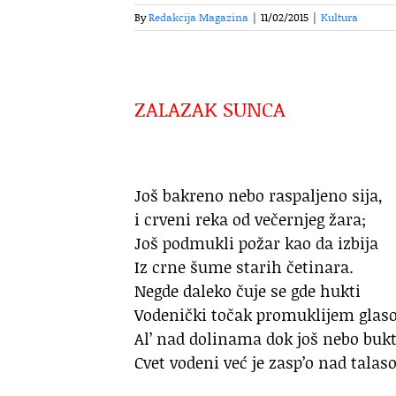
By
Redakcija Magazina
|
11/02/2015
|
Kultura
ZALAZAK SUNCA
Još bakreno nebo raspaljeno sija,
i crveni reka od večernjeg žara;
Još podmukli požar kao da izbija
Iz crne šume starih četinara.
Negde daleko čuje se gde hukti
Vodenički točak promuklijem glas
Al’ nad dolinama dok još nebo bukt
Cvet vodeni već je zasp’o nad talas