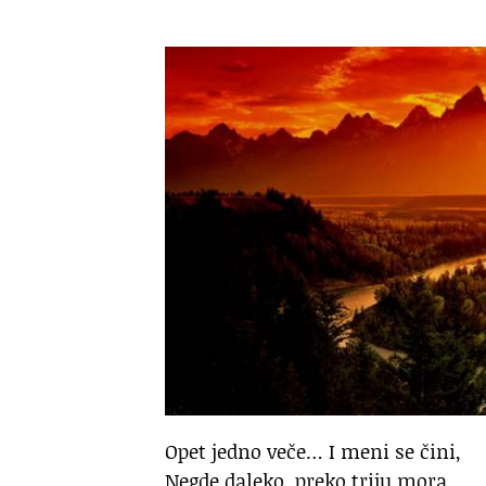
Opet jedno veče… I meni se čini,
Negde daleko, preko triju mora,