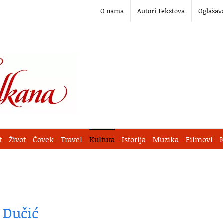
O nama
Autori Tekstova
Oglašav
t
Život
Čovek
Travel
Kultura
Istorija
Muzika
Filmovi
 Dučić