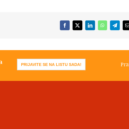
Facebook
X
LinkedIn
WhatsApp
Telegr
a
Pra
PRIJAVITE SE NA LISTU SADA!