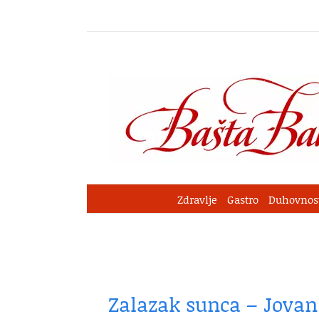
Skip
to
content
Zdravlje
Gastro
Duhovnos
Zalazak sunca – Jovan