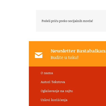
Podeli priču preko socijalnih mreža!
Newsletter Bastabalkan
Budite u toku!
O nama
Autori Tekstova
Oglašavanje na sajtu
Uslovi korišćenja