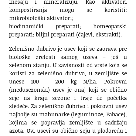
mešaju i mineralizuju. Kao aktivatori
kompostiranja mogu se koristiti:
mikrobiološki aktivatori;
biodinamički preparati; homeopatski
preparati; biljni preparati (čajevi, ekstrakti).
Zelenišno đubrivo je usev koji se zaorava pre
biološke zrelosti samog useva – još u
zelenom stanju. U zavisnosti od vrste koja se
koristi za zelenišno đubrivo, u zemljište se
unese 100 – 200 kg N/ha. Pokrovni
(međusezonski) usev je onaj koji se obično
seje na kraju sezone i traje do početka
sledeće. Za zelenišno đubrivo i pokrovni usev
najbolje su mahunarke (leguminoze, Fabace),
kojima se popravlja zemljište u sadržaju
azota. Ovi usevi su obično seju u plodoredu i