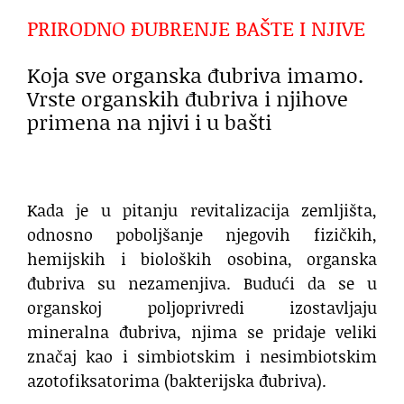
PRIRODNO ĐUBRENJE BAŠTE I NJIVE
Koja sve organska đubriva imamo.
Vrste organskih đubriva i njihove
primena na njivi i u bašti
Kada je u pitanju revitalizacija zemljišta,
odnosno poboljšanje njegovih fizičkih,
hemijskih i bioloških osobina, organska
đubriva su nezamenjiva. Budući da se u
organskoj poljoprivredi izostavljaju
mineralna đubriva, njima se pridaje veliki
značaj kao i simbiotskim i nesimbiotskim
azotofiksatorima (bakterijska đubriva).