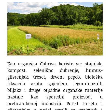
Kao organska đubriva koriste se: stajnjak,
kompost, zelenišno đubrenje, humus-
glistenjak, treset, drveni pepeo, biološka
fiksacija azota gajenjem leguminoznih
biljaka i druge otpadne organske materije
nastale kao sporedni proizvodi u
prehrambenoj industriji. Pored treseta i
glistenjaka u našoj zemlji se proizvodi i