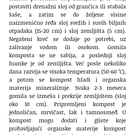
postaviti drenažni sloj od grančica ili stabala
šaše, a zatim se do željene visine
naizmenično ređa sloj svežih i suvih biljnih
otpadaka (15-20 cm) i sloj zemljišta (5 cm).
Negašeni kreč se dodaje po potrebi, uz
zalivanje vodom ili osokom. Gomila
komposta se ne sabija, a poslednji sloj
humke je od zemljišta. Već posle nekoliko
dana razvija se visoka temperatura (50-60 °C),
a potom se kompost hladi i organska
materija mineralizuje. Svaka 2-3 meseca
gomila se izmeša i prekrije zemljištem (sloj
oko 10 cm). Pripremljeni kompost je
jednoličan, mrvičast, lak i tamnosmeđ. U
kompost mogu dodati i gliste koje
probavljajući organske materije kompost