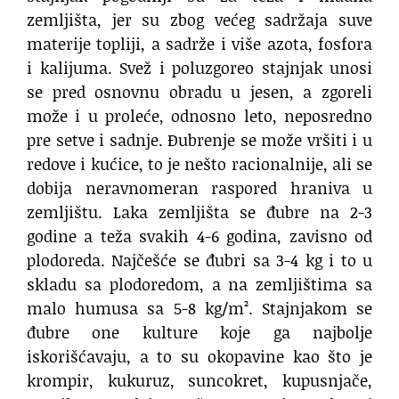
zemljišta, jer su zbog većeg sadržaja suve
materije topliji, a sadrže i više azota, fosfora
i kalijuma. Svež i poluzgoreo stajnjak unosi
se pred osnovnu obradu u jesen, a zgoreli
može i u proleće, odnosno leto, neposredno
pre setve i sadnje. Đubrenje se može vršiti i u
redove i kućice, to je nešto racionalnije, ali se
dobija neravnomeran raspored hraniva u
zemljištu. Laka zemljišta se đubre na 2-3
godine a teža svakih 4-6 godina, zavisno od
plodoreda. Najčešće se đubri sa 3-4 kg i to u
skladu sa plodoredom, a na zemljištima sa
malo humusa sa 5-8 kg/m². Stajnjakom se
đubre one kulture koje ga najbolje
iskorišćavaju, a to su okopavine kao što je
krompir, kukuruz, suncokret, kupusnjače,