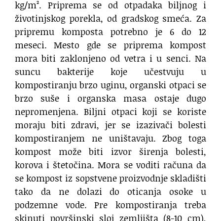
kg/m². Priprema se od otpadaka biljnog i
životinjskog porekla, od gradskog smeća. Za
pripremu komposta potrebno je 6 do 12
meseci. Mesto gde se priprema kompost
mora biti zaklonjeno od vetra i u senci. Na
suncu bakterije koje učestvuju u
kompostiranju brzo uginu, organski otpaci se
brzo suše i organska masa ostaje dugo
nepromenjena. Biljni otpaci koji se koriste
moraju biti zdravi, jer se izazivači bolesti
kompostiranjem ne uništavaju. Zbog toga
kompost može biti izvor širenja bolesti,
korova i štetočina. Mora se voditi računa da
se kompost iz sopstvene proizvodnje skladišti
tako da ne dolazi do oticanja osoke u
podzemne vode. Pre kompostiranja treba
skinuti površinski sloj zemljišta (8-10 cm),