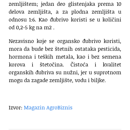
zemljištem; jedan deo glistenjaka prema 10
delova zemljišta, a za plodna zemljišta u
odnosu 1:6. Kao đubrivo koristi se u količini
od 0,2-5 kg na m2 .
Nezavisno koje se organsko đubrivo koristi,
mora da bude bez štetnih ostataka pesticida,
hormona i teških metala, kao i bez semena
korova i štetočina. Čistoća i kvalitet
organskih đubriva su nužni, jer u suprotnom
mogu da zagade zemljište, vodu i biljke.
Izvor:
Magazin AgroBiznis