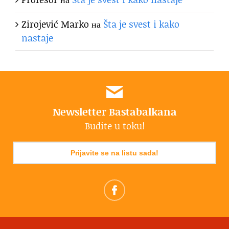
Zirojević Marko
на
Šta je svest i kako
nastaje
Newsletter Bastabalkana
Budite u toku!
Prijavite se na listu sada!