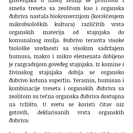
smeša treseta sa zeolitom kao i organska
đubriva nastala biokonverzijom (korišćenjem
mikrobioloških kultura) različitih vrsta
organskih materija od stajnjaka do
komunalnog mulja. Đubrivo teravita visoke
biološke vrednosti sa visokim sadržajem
humusa, makro i mikro elemenata dobijeno
je razgradnjom goveđeg stajnjaka. Iz komine i
živinskog stajnjaka dobija se organsko
đubrivo kofuna superfin. Teramin, humisan i
kombinacije treseta i organskih đubriva sa
zeolitom su tečna organska đubriva dostupna
na tržištu. U svetu se koristi čitav niz
gotovih, deklarisanih vrsta organskih
đubriva: