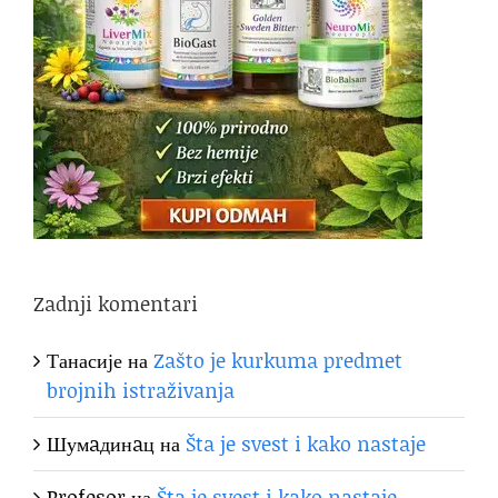
Zadnji komentari
Танасије
на
Zašto je kurkuma predmet
brojnih istraživanja
Шумaдинaц
на
Šta je svest i kako nastaje
Profesor
на
Šta je svest i kako nastaje