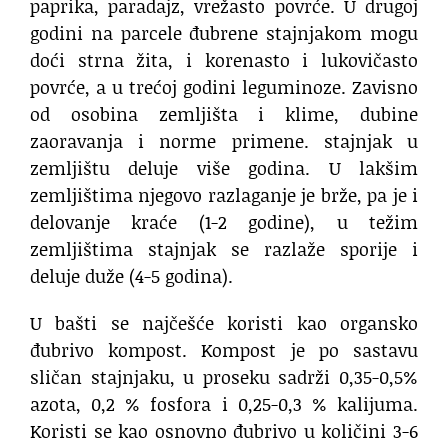
paprika, paradajz, vrežasto povrće. U drugoj
godini na parcele đubrene stajnjakom mogu
doći strna žita, i korenasto i lukovičasto
povrće, a u trećoj godini leguminoze. Zavisno
od osobina zemljišta i klime, dubine
zaoravanja i norme primene. stajnjak u
zemljištu deluje više godina. U lakšim
zemljištima njegovo razlaganje je brže, pa je i
delovanje kraće (1-2 godine), u težim
zemljištima stajnjak se razlaže sporije i
deluje duže (4-5 godina).
U bašti se najčešće koristi kao organsko
đubrivo kompost. Kompost je po sastavu
sličan stajnjaku, u proseku sadrži 0,35-0,5%
azota, 0,2 % fosfora i 0,25-0,3 % kalijuma.
Koristi se kao osnovno đubrivo u količini 3-6