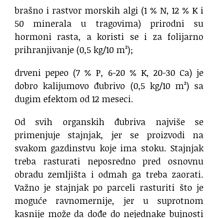
brašno i rastvor morskih algi (1 % N, 12 % K i
50 minerala u tragovima) prirodni su
hormoni rasta, a koristi se i za folijarno
prihranjivanje (0,5 kg/10 m²);
drveni pepeo (7 % P, 6-20 % K, 20-30 Ca) je
dobro kalijumovo đubrivo (0,5 kg/10 m²) sa
dugim efektom od 12 meseci.
Od svih organskih đubriva najviše se
primenjuje stajnjak, jer se proizvodi na
svakom gazdinstvu koje ima stoku. Stajnjak
treba rasturati neposredno pred osnovnu
obradu zemljišta i odmah ga treba zaorati.
Važno je stajnjak po parceli rasturiti što je
moguće ravnomernije, jer u suprotnom
kasnije može da dođe do nejednake bujnosti