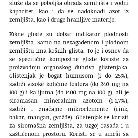
služe da se poboljša obrada zemljišta i vodni
kapacitet, kao i da se nadoknadi azot iz
zemljišta, kao i druge hranljive materije.
Kišne gliste su dobar indikator plodnosti
zemljišta. Samo na nezagađenom i plodnom
zemljištu ima košnih glista. To je i osnov da
se specifične kompostne gliste koriste za
proizvodnju organskog đubriva glistenjaka.
Glistenjak je bogat humusom (i do 25%),
sadrži visoke količine fosfora (do 240 mg na
100 g) i kalijuma (do 1400 mg na 100 g), ali je
siromašan mineralnim azotom (1-1,7%),
sadrži i značajne mikroelemente (cink,
bakar, mangan, gvožđe). Glistenjak se koristi
za siromašna zemljišta, za uzgoj rasada i u
zaštićenom prostoru. Koristi se u smeši sa