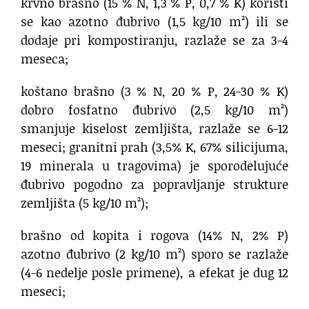
krvno brašno (15 % N, 1,3 % P, 0,7 % K) koristi
se kao azotno đubrivo (1,5 kg/10 m²) ili se
dodaje pri kompostiranju, razlaže se za 3-4
meseca;
koštano brašno (3 % N, 20 % P, 24-30 % K)
dobro fosfatno đubrivo (2,5 kg/10 m²)
smanjuje kiselost zemljišta, razlaže se 6-12
meseci; granitni prah (3,5% K, 67% silicijuma,
19 minerala u tragovima) je sporodelujuće
đubrivo pogodno za popravljanje strukture
zemljišta (5 kg/10 m²);
brašno od kopita i rogova (14% N, 2% P)
azotno đubrivo (2 kg/10 m²) sporo se razlaže
(4-6 nedelje posle primene), a efekat je dug 12
meseci;