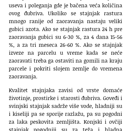
useva i poleganja gde je bačena veća količina
ovog đubriva. Ukoliko se stajnjak rastura
mnogo ranije od zaoravanja nastaju veliki
gubici azota. Ako se stajnjak rastura 24 h pre
zaoravanja gubici su 6-30 %, za 4 dana 15-56
%, a za tri meseca 26-60 %. Ako se stajnjak
izveze na parcelu u vreme kada se neće
zaoravati treba ga ostaviti na gomili na kraju
parcele i pokriti slojem zemlje do vremena
zaoravanja.
Kvalitet stajnjaka zavisi od vrste domaće
životinje, prostirke i starosti đubriva. Goveđi i
svinjski stajnjak sadrže više vode, hladniji su
i kiseliji pa se sporije razlažu, pa su pogodni
za laka peskovita zemljišta. Konjski i ovčiji
stajnjak pogodniji su za teža i hladna