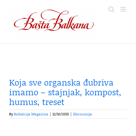
Skip
to
content
Koja sve organska đubriva
imamo – stajnjak, kompost,
humus, treset
By
Redakcija Magazina
|
12/10/2015
|
Ekonomija