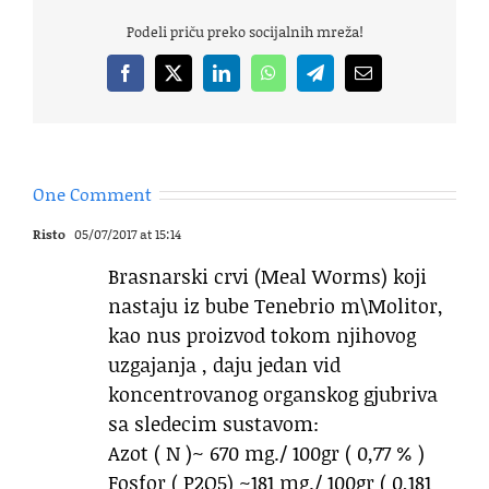
Podeli priču preko socijalnih mreža!
Facebook
X
LinkedIn
WhatsApp
Telegram
Email
One Comment
Risto
05/07/2017 at 15:14
Brasnarski crvi (Meal Worms) koji
nastaju iz bube Tenebrio m\Molitor,
kao nus proizvod tokom njihovog
uzgajanja , daju jedan vid
koncentrovanog organskog gjubriva
sa sledecim sustavom:
Azot ( N )~ 670 mg./ 100gr ( 0,77 % )
Fosfor ( P2O5) ~181 mg./ 100gr ( 0,181