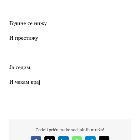
Године се нижу
И престижу
Ја седим
И чекам крај
Podeli priču preko socijalnih mreža!