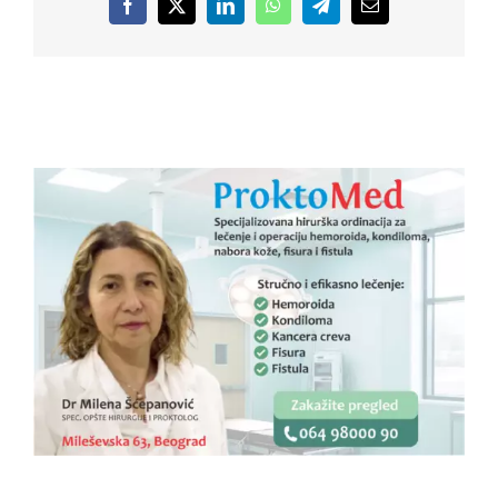
Facebook
X
LinkedIn
WhatsApp
Telegram
Email