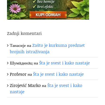
Zadnji komentari
Танасије
на
Zašto je kurkuma predmet
brojnih istraživanja
Шумaдинaц
на
Šta je svest i kako nastaje
Profesor
на
Šta je svest i kako nastaje
Zirojević Marko
на
Šta je svest i kako
nastaje