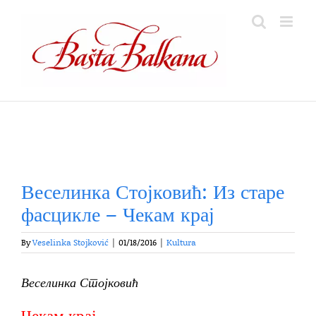
Skip
to
content
Веселинка Стојковић: Из старе
фасцикле – Чекам крај
By
Veselinka Stojković
|
01/18/2016
|
Kultura
Веселинка Стојковић
Чекам крај