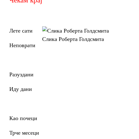
Лете сати
Слика Роберта Голдсмита
Неповрати
Разуздани
Иду дани
Као почеци
Трче месеци