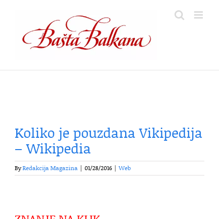
Skip
to
content
Koliko je pouzdana Vikipedija
– Wikipedia
By
Redakcija Magazina
|
01/28/2016
|
Web
ZNANJE NA KLIK