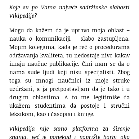
Koje su po Vama najveće sadrž
inske slabosti
Vikipedije?
Mogu da kažem da je upravo moja oblast –
nauka o komunikaciji – slabo zastupljena.
Mojim kolegama, kada je reč o procedurama
održavanja kvaliteta, tu nedostaje nivo kakav
imaju naučne publikacije. Čini nam se da o
nama sude ljudi koji nisu specijalisti. Zbog
toga su mnogi naučnici iz moje struke
uzdržani, a ja pretpostavljam da je tako i u
drugim oblastima. A to me legitimiše da
ukažem studentima da postoje i stručni
leksikoni, kao i časopisi i knjige.
Vikipedija nije samo platfo
rma za širenje
znanja, već je ponekad i poprište borbi oko