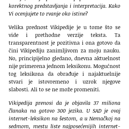
korektnog predstavljanja i interpretacija. Kako
Vi ocenjujete to rvanje oko istine?
Velika prednost Vikipedije je u tome što se
vide i prethodne verzije teksta. Ta
transparentnost je pozitivna i ona gotovo da
čini Vikipediju zanimljivom za moju nauku.
No, principijelno gledano, dnevna aktuelnost
nije primerena jednom leksikonu. Mogućnost
tog leksikona da obrađuje i najaktuelnije
stvari je istovremeno i uzrok njegove
slabosti. Ali to se ne može promeniti.
Vikipedija prenosi da je objavila 37 miliona
članaka na gotovo 300 jezika. U SAD je ovaj
internet-leksikon na šestom, a u Nemačkoj na
sedmom, mestu liste najposećenijih internet-