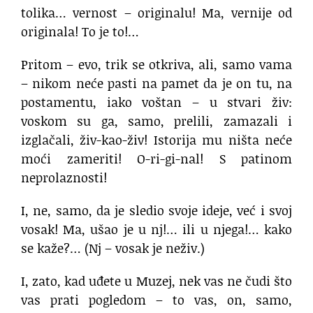
tolika… vernost – originalu! Ma, vernije od
originala! To je to!…
Pritom – evo, trik se otkriva, ali, samo vama
– nikom neće pasti na pamet da je on tu, na
postamentu, iako voštan – u stvari živ:
voskom su ga, samo, prelili, zamazali i
izglačali, živ-kao-živ! Istorija mu ništa neće
moći zameriti! O-ri-gi-nal! S patinom
neprolaznosti!
I, ne, samo, da je sledio svoje ideje, već i svoj
vosak! Ma, ušao je u nj!… ili u njega!… kako
se kaže?… (Nj – vosak je neživ.)
I, zato, kad uđete u Muzej, nek vas ne čudi što
vas prati pogledom – to vas, on, samo,