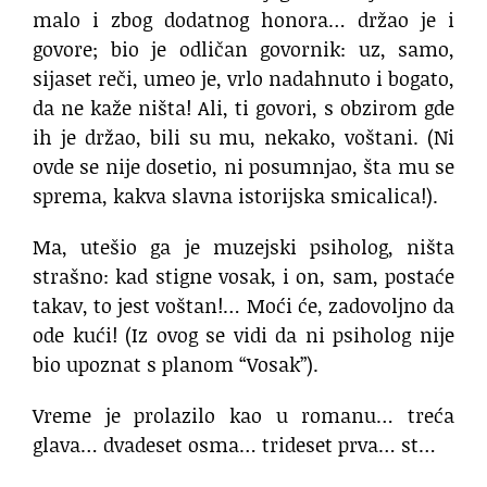
malo i zbog dodatnog honora… držao je i
govore; bio je odličan govornik: uz, samo,
sijaset reči, umeo je, vrlo nadahnuto i bogato,
da ne kaže ništa! Ali, ti govori, s obzirom gde
ih je držao, bili su mu, nekako, voštani. (Ni
ovde se nije dosetio, ni posumnjao, šta mu se
sprema, kakva slavna istorijska smicalica!).
Ma, utešio ga je muzejski psiholog, ništa
strašno: kad stigne vosak, i on, sam, postaće
takav, to jest voštan!… Moći će, zadovoljno da
ode kući! (Iz ovog se vidi da ni psiholog nije
bio upoznat s planom “Vosak”).
Vreme je prolazilo kao u romanu… treća
glava… dvadeset osma… trideset prva… st…