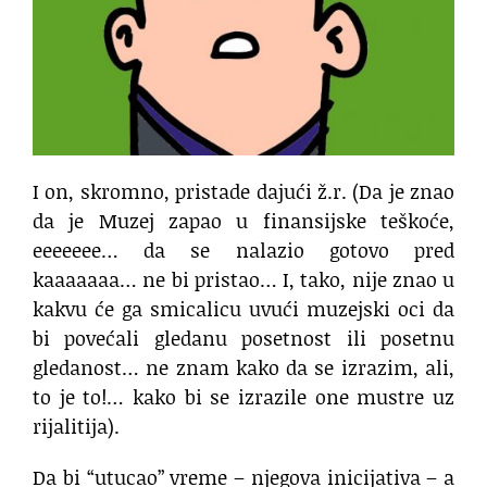
I on, skromno, pristade dajući ž.r. (Da je znao
da je Muzej zapao u finansijske teškoće,
eeeeeee… da se nalazio gotovo pred
kaaaaaaa… ne bi pristao… I, tako, nije znao u
kakvu će ga smicalicu uvući muzejski oci da
bi povećali gledanu posetnost ili posetnu
gledanost… ne znam kako da se izrazim, ali,
to je to!… kako bi se izrazile one mustre uz
rijalitija).
Da bi “utucao” vreme – njegova inicijativa – a