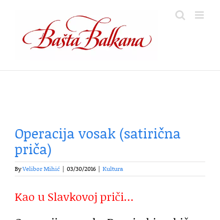
Skip
to
content
Operacija vosak (satirična
priča)
By
Velibor Mihić
|
03/30/2016
|
Kultura
Kao u Slavkovoj priči…