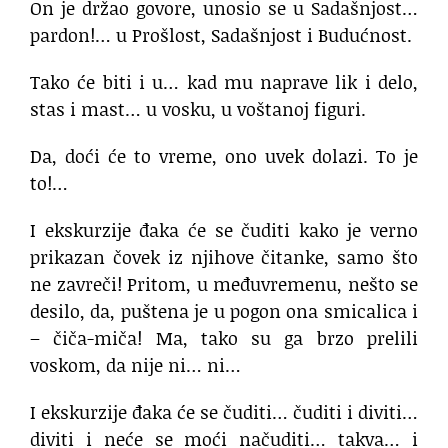
On je držao govore, unosio se u Sadašnjost…
pardon!… u Prošlost, Sadašnjost i Budućnost.
Tako će biti i u… kad mu naprave lik i delo,
stas i mast… u vosku, u voštanoj figuri.
Da, doći će to vreme, ono uvek dolazi. To je
to!…
I ekskurzije đaka će se čuditi kako je verno
prikazan čovek iz njihove čitanke, samo što
ne zavreči! Pritom, u međuvremenu, nešto se
desilo, da, puštena je u pogon ona smicalica i
– čiča-miča! Ma, tako su ga brzo prelili
voskom, da nije ni… ni…
I ekskurzije đaka će se čuditi… čuditi i diviti…
diviti i neće se moći načuditi… takva… i