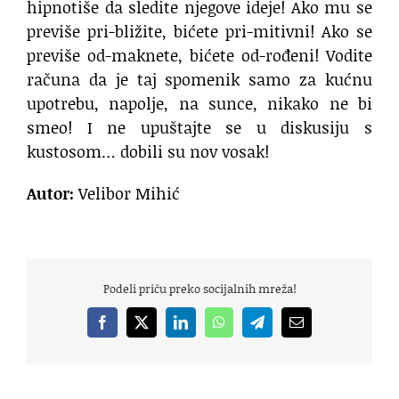
hipnotiše da sledite njegove ideje! Ako mu se
previše pri-bližite, bićete pri-mitivni! Ako se
previše od-maknete, bićete od-rođeni! Vodite
računa da je taj spomenik samo za kućnu
upotrebu, napolje, na sunce, nikako ne bi
smeo! I ne upuštajte se u diskusiju s
kustosom… dobili su nov vosak!
Autor:
Velibor Mihić
Podeli priču preko socijalnih mreža!
Facebook
X
LinkedIn
WhatsApp
Telegram
Email