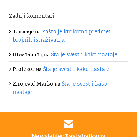
Zadnji komentari
Танасије
на
Zašto je kurkuma predmet
brojnih istraživanja
Шумaдинaц
на
Šta je svest i kako nastaje
Profesor
на
Šta je svest i kako nastaje
Zirojević Marko
на
Šta je svest i kako
nastaje
Newsletter Bastabalkana