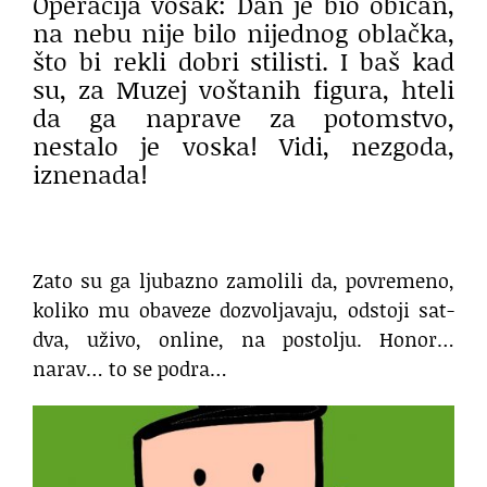
Operacija vosak: Dan je bio običan,
na nebu nije bilo nijednog oblačka,
što bi rekli dobri stilisti. I baš kad
su, za Muzej voštanih figura, hteli
da ga naprave za potomstvo,
nestalo je voska! Vidi, nezgoda,
iznenada!
Zato su ga ljubazno zamolili da, povremeno,
koliko mu obaveze dozvoljavaju, odstoji sat-
dva, uživo, online, na postolju. Honor…
narav… to se podra…