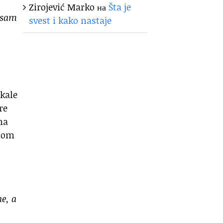
Zirojević Marko
на
Šta je
o sam
svest i kako nastaje
tkale
re
na
tnom
ne, a