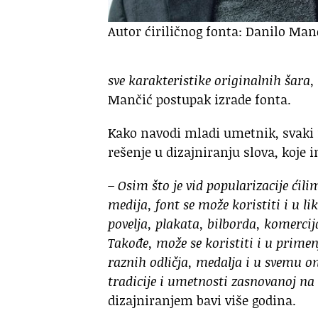
Autor ćiriličnog fonta: Danilo Man
sve karakteristike originalnih šara,
Mančić postupak izrade fonta.
Kako navodi mladi umetnik, svaki f
rešenje u dizajniranju slova, koje
– Osim što je vid popularizacije ćili
medija, font se može koristiti i u l
povelja, plakata, bilborda, komercij
Takođe, može se koristiti i u primen
raznih odličja, medalja i u svemu o
tradicije i umetnosti zasnovanoj n
dizajniranjem bavi više godina.