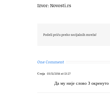
Izvor: Novosti.rs
Podeli priču preko socijalnih mreža!
One Comment
Стоја
03/11/2016 at 13:27
Да му није слово З окренуто