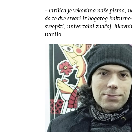
– Ćirilica je vekovima naše pismo, n
da te dve stvari iz bogatog kulturno
sveopšti, univerzalni značaj, likov
Danilo.