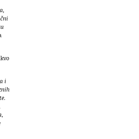
a,
učni
su
a
akvo
a i
znih
te.
,
a,
e