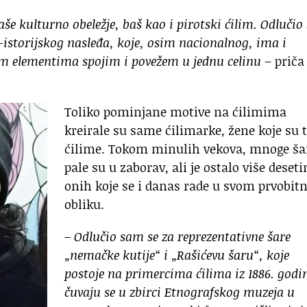
aše kulturno obeležje, baš kao i pirotski ćilim. Odluči
-istorijskog nasleđa, koje, osim nacionalnog, ima i
nim elementima spojim i povežem u jednu celinu
– priča
Toliko pominjane motive na ćilimima
kreirale su same ćilimarke, žene koje su 
ćilime. Tokom minulih vekova, mnoge ša
pale su u zaborav, ali je ostalo više deseti
onih koje se i danas rade u svom prvobi
obliku.
– Odlučio sam se za reprezentativne šare
„nemačke kutije“ i „Rašićevu šaru“, koje
postoje na primercima ćilima iz 1886. godi
čuvaju se u zbirci Etnografskog muzeja u