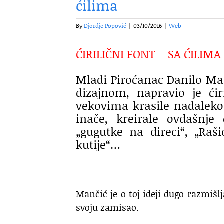
ćilima
By
Djordje Popović
|
03/10/2016
|
Web
ĆIRILIČNI FONT – SA ĆILIM
Mladi Piroćanac Danilo Man
dizajnom, napravio je ći
vekovima krasile nadaleko
inače, kreirale ovdašnj
„gugutke na direci“, „Raš
kutije“…
Mančić je o toj ideji dugo razmišl
svoju zamisao.