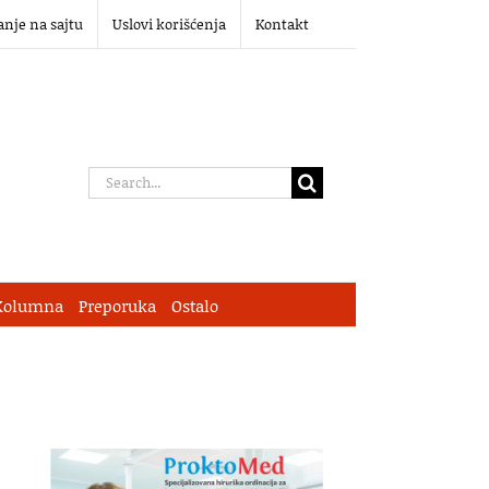
anje na sajtu
Uslovi korišćenja
Kontakt
Search
for:
Kolumna
Preporuka
Ostalo