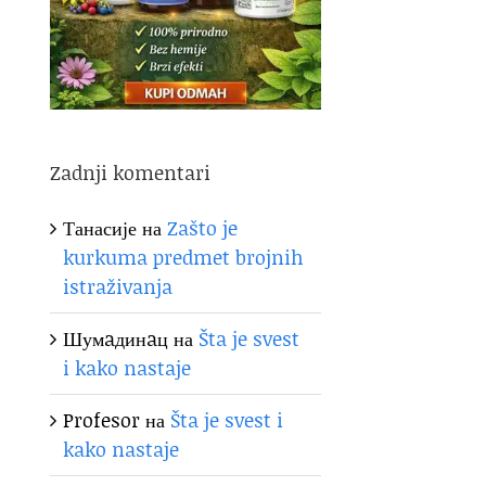
Zadnji komentari
Танасије
на
Zašto je
kurkuma predmet brojnih
istraživanja
Шумaдинaц
на
Šta je svest
i kako nastaje
Profesor
на
Šta je svest i
kako nastaje