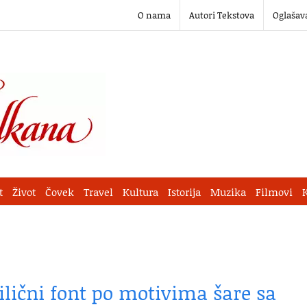
O nama
Autori Tekstova
Oglašav
t
Život
Čovek
Travel
Kultura
Istorija
Muzika
Filmovi
ilični font po motivima šare sa