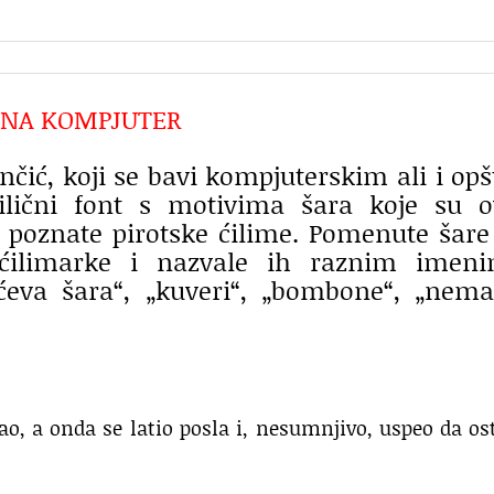
A NA KOMPJUTER
čić, koji se bavi kompjuterskim ali i op
rilični font s motivima šara koje su 
 poznate pirotske ćilime. Pomenute šare
e ćilimarke i nazvale ih raznim imeni
ićeva šara“, „kuveri“, „bombone“, „nem
jao, a onda se latio posla i, nesumnjivo, uspeo da os