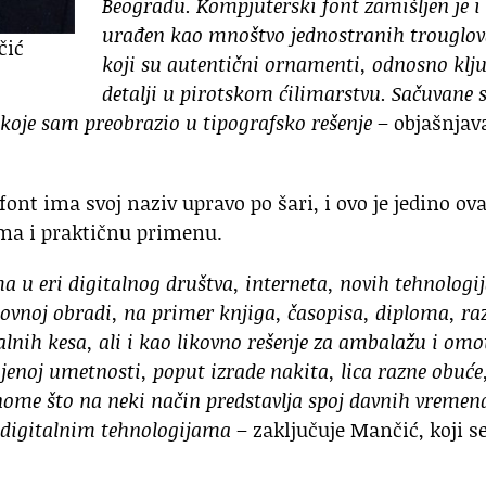
Beogradu. Kompjuterski font zamišljen je i
urađen kao mnoštvo jednostranih trouglov
čić
koji su autentični ornamenti, odnosno klj
detalji u pirotskom ćilimarstvu. Sačuvane 
 koje sam preobrazio u tipografsko rešenje
– objašnjav
ont ima svoj naziv upravo po šari, i ovo je jedino ov
 ima i praktičnu primenu.
ma u eri digitalnog društva, interneta, novih tehnologij
ikovnoj obradi, na primer knjiga, časopisa, diploma, ra
alnih kesa, ali i kao likovno rešenje za ambalažu i omo
jenoj umetnosti, poput izrade nakita, lica razne obuće
nome što na neki način predstavlja spoj davnih vremen
a digitalnim tehnologijama
– zaključuje Mančić, koji s