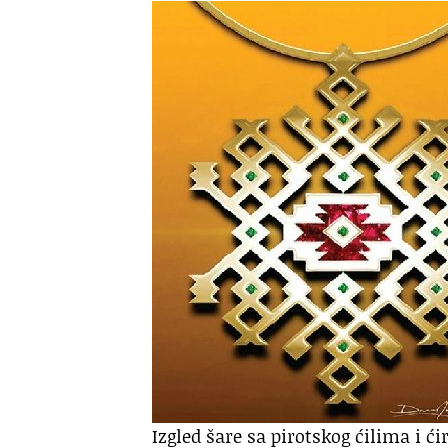
Izgled šare sa pirotskog ćilima i ć