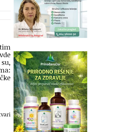
štim
ovde
 su,
ma:
ačke
tvari