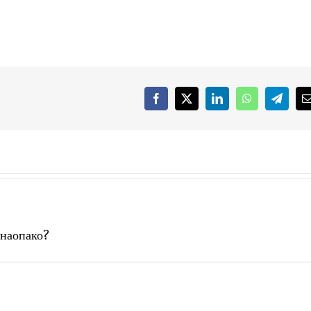
Facebook
X
LinkedIn
WhatsApp
Telegr
 наопако?