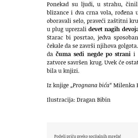
Ponekad su ljudi, u strahu, čini
blizance i dva crna vola, rođena
oboravali selo, praveći zaštitni kr
u plug uprezali
devet nagih devoj
Starac bi posrtao, jedva sposoba
čekale da se završi njihova golgota.
da
čuma sedi negde po strani
i 
zatvore savršen krug. Uvek će ostat
bila u knjizi.
Iz knjige
„Prognana bića“
Milenka B
Ilustracija: Dragan Bibin
Podeli priču preko socijalnih mreža!