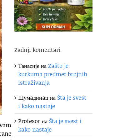
Zadnji komentari
Танасије
на
Zašto je
kurkuma predmet brojnih
istraživanja
Шумaдинaц
на
Šta je svest
i kako nastaje
Profesor
на
Šta je svest i
e vam
kako nastaje
rane