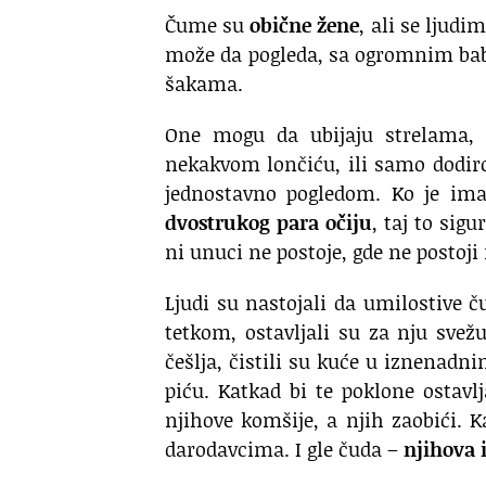
Čume su
obične žene
, ali se ljudi
može da pogleda, sa ogromnim ba
šakama.
One mogu da ubijaju strelama,
nekakvom lončiću, ili samo dodirom
jednostavno pogledom. Ko je im
dvostrukog para očiju
, taj to sig
ni unuci ne postoje, gde ne postoji 
Ljudi su nastojali da umilostive č
tetkom, ostavljali su za nju svež
češlja, čistili su kuće u iznenadn
piću. Katkad bi te poklone ostav
njihove komšije, a njih zaobići. 
darodavcima. I gle čuda –
njihova 