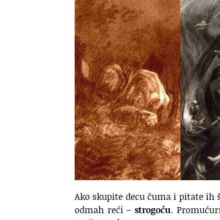
Ako skupite decu čuma i pitate ih
odmah reći –
strogoću
. Promućur