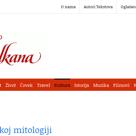
O nama
Autori Tekstova
Oglašav
t
Život
Čovek
Travel
Kultura
Istorija
Muzika
Filmovi
koj mitologiji