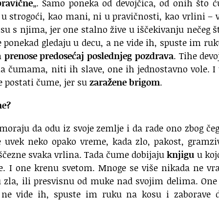
pravične
„. Samo poneka od devojčica, od onih što ć
 u strogoći, kao mani, ni u pravičnosti, kao vrlini – 
u s njima, jer one stalno žive u iščekivanju nečeg š
me ponekad gledaju u decu, a ne vide ih, spuste im ru
m
prenose predosećaj poslednjeg pozdrava
. Tihe devo
 čumama, niti ih slave, one ih jednostavno vole. I
e postati čume, jer su
zaražene brigom
.
ne?
oraju da odu iz svoje zemlje i da rade ono zbog če
je uvek neko opako vreme, kada zlo, pakost, gramzi
iščezne svaka vrlina. Tada čume dobijaju
knjigu
u koj
. I one krenu svetom. Mnoge se više nikada ne vra
u zla, ili presvisnu od muke nad svojim delima. One
a ne vide ih, spuste im ruku na kosu i zaborave d