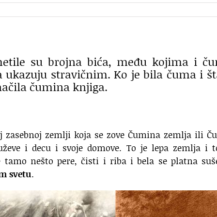
etile su brojna bića, među kojima i č
 ukazuju stravičnim. Ko je bila čuma i št
ačila čumina knjiga.
oj zasebnoj zemlji koja se zove Čumina zemlja ili 
ževe i decu i svoje domove. To je lepa zemlja i t
 tamo nešto pere, čisti i riba i bela se platna su
m svetu
.