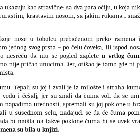
ma ukazuju kao stravične: sa dva para očiju, u koja ni
burastim, krastavim nosom, sa jakim rukama i sna
 koje nose u tobolcu prebačenom preko ramena i
 jednog svog prsta – po čelu čoveka, ili ispod nosa
ao nesreću da mu se pogled zaplete
u vrtlog čum
urno nije pričao unucima. Jer, otišao je tamo gde ni p
ništa.
umu. Tepali su joj i zvali je iz milošte i straha ku
u vodu i češalj, jer su znali da čuma voli da se um
im napadima urednosti, spremali su joj poklone u hr
ljali u susednom selu, nadajući se da će čuma pom
Kada bi naišla na takve poklone čuma bi se uvek vr
imena su bila u knjizi.