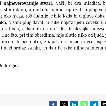
li
najneverovatnije stvari
. Našli bi dva mladića, b
 u istom danu, a onda bi momci uprezali u plug vol
ug oko njega. Još čudnije je bilo kada bi u gluvo doba
aka
, a sam plug davali u ruke najstarijem čoveku u 
n da hoda, a kamoli da ore, dok bi devojke unezve
 Ono što, pri tim obredima, nije slutio niko od ljudi, 
mirno ih posmatra, znajući da nikada neće uspet
i neki prolaz za nju, jer da nije tako njihova imena 
odirogića