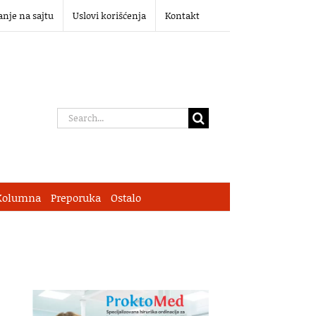
anje na sajtu
Uslovi korišćenja
Kontakt
Search
for:
Kolumna
Preporuka
Ostalo