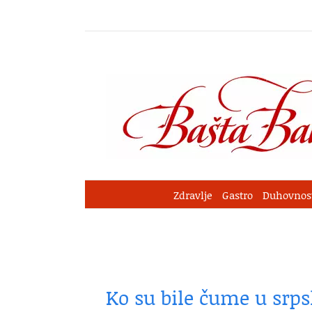
Skip
to
content
Zdravlje
Gastro
Duhovnos
Ko su bile čume u srps