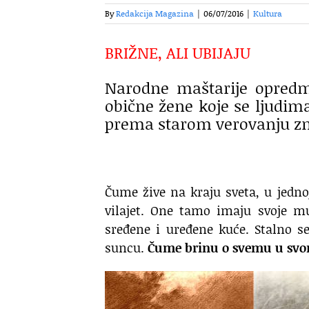
By
Redakcija Magazina
|
06/07/2016
|
Kultura
BRIŽNE, ALI UBIJAJU
Narodne maštarije opredm
obične žene koje se ljudima
prema starom verovanju zn
Čume žive na kraju sveta, u jedn
vilajet. One tamo imaju svoje mu
sređene i uređene kuće. Stalno se
suncu.
Čume brinu o svemu u svo