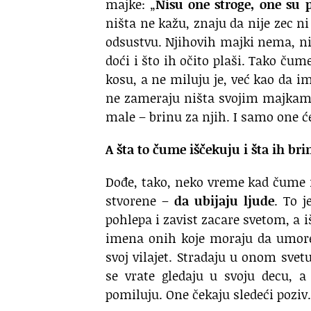
majke: „
Nisu one stroge, one su 
ništa ne kažu, znaju da nije zec ni
odsustvu. Njihovih majki nema, nis
doći i što ih očito plaši. Tako ču
kosu, a ne miluju je, već kao da i
ne zameraju ništa svojim majkama
male – brinu za njih. I samo one ć
A šta to čume iščekuju i šta ih bri
Dođe, tako, neko vreme kad čume m
stvorene –
da ubijaju ljude
. To 
pohlepa i zavist zacare svetom, a 
imena onih koje moraju da umore
svoj vilajet. Stradaju u onom svet
se vrate gledaju u svoju decu, 
pomiluju. One čekaju sledeći poziv.