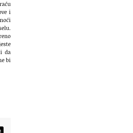
raću
ove i
 noći
selu.
reno
jeste
i da
ne bi