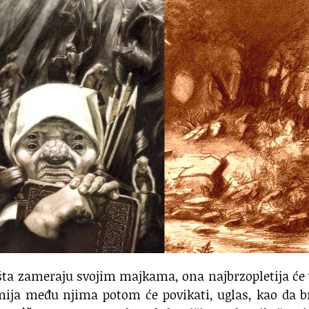
 šta zameraju svojim majkama, ona najbrzopletija ć
nija među njima potom će povikati, uglas, kao da b