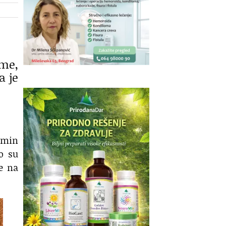
ume,
a je
Čumin
o su
še na