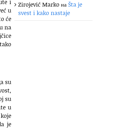
ute i
Zirojević Marko
на
Šta je
već u
svest i kako nastaje
to će
ku na
jčice
 tako
ga su
vost,
oj su
te u
 koje
a je