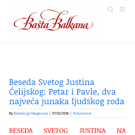
Skip
to
content
Beseda Svetog Justina
Ćelijskog: Petar i Pavle, dva
najveća junaka ljudskog roda
By
Redakcija Magazina
|
07/12/2016
|
Duhovnost
BESEDA SVETOG JUSTINA NA