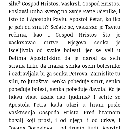
silu?
Gospod Hristos, Vaskrsli Gospod Hristos.
Poslavši Duha Svetog na Svoje Svete Učenike, i
isto to i Apostolu Pavlu. Apostol Petar, koliko
je jači od smrti? Sećate se, vaskrsao je Tavitu
rečima, kao i Gospod Hristos što je
vaskrsavao mrtve. Njegova senka je
isceljivala od svake bolesti, jer se veli u
Delima Apostolskim da je narod sa svih
strana hrlio da makar senka oseni bolesnike
i ozdravljala bi ga senka Petrova. Zamislite tu
silu, to junaštvo. Senka pobeđuje smrt, senka
pobeđuje bolest, senka pobeđuje đavola! Ko je
takvu vlast ikada dao ljudima? I setite se
Apostola Petra kada ulazi u hram posle
Vaskrsenja Gospoda Hrista. Pred hramom
bogalj koji prosi, i od njega, i od Crkve, i
Jovana Bogoslova, i od drugih ljudi. Apostol