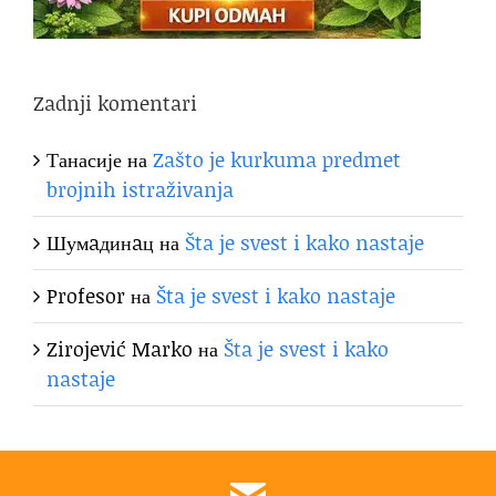
Zadnji komentari
Танасије
на
Zašto je kurkuma predmet
brojnih istraživanja
Шумaдинaц
на
Šta je svest i kako nastaje
Profesor
на
Šta je svest i kako nastaje
Zirojević Marko
на
Šta je svest i kako
nastaje