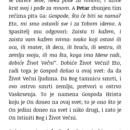
krst svoj i pođe za mnom
. A
Petar
zbunjen tim
rečima pita Ga:
Gospode, šta će biti sa nama?
Eto, mi smo ostavili sve i za Tobom idemo
. A
Spasitelj mu odgovori:
Zaista ti kažem, i
zaista vam kažem svima: svako koji ostavi ili
oca, ili mater, ili decu, ili braću, ili sestru, ili
zemlju svoju, ili ma šta, koga ima Mene radi,
dobiće Život Večni“
. Dobiće Život Večni! Eto,
radi toga je Gospod došao u ovaj svet: da da
Život Večni ljudima. Da Bog tamnicu smrti, i
ovo ostrvo smrti zemlju, pretvori u ostrvo
Vaskrsenja. To je namena Gospoda Hrista
koju je On doneo na ovaj svet; to je ono što je
On jedini doneo na svet i niko drugi, i zato je
On Istiniti Bog i Život Večni.