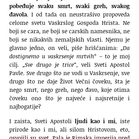
pobeđuje svaku smrt, svaki greh, svakog
đavola
. I od tada on neustrašivo propoveda
celome svetu Vaskrslog Gospoda Hrista. Ne
boji se cara, ne boji se carskih namesnika, ne
boji se nikakvih zemaljskih vlasti. Njemu je
glavno jedno, on veli, piše hrišćanima:
„Da
dostignemo u vaskrsenje mrtvih“
– to je moj
cilj.
„Sve drugo je trice“
, veli Sveti Apostol
Pavle. Sve drugo što ne vodi u Vaskrsenje, sve
drugo što ne daje Život Večni čoveku, šta je
nego smrt, nego greh, nego đavo, koje otima
čoveku ono što je najveće i najsretnije i
najbogatije?
I zaista, Sveti Apostoli
ljudi kao i mi
, iste
prirode kao i mi, ali silom Hristovom, eto,
osvojili su svet. Pala je Rimska imperija pred