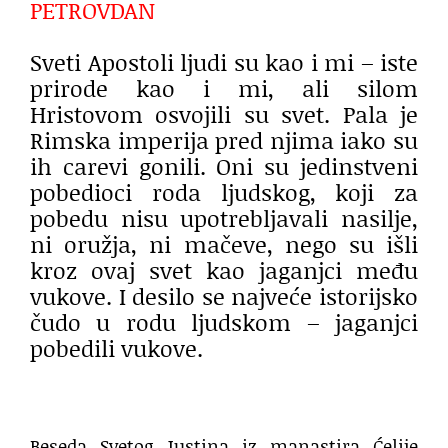
PETROVDAN
Sveti Apostoli ljudi su kao i mi – iste
prirode kao i mi, ali silom
Hristovom osvojili su svet. Pala je
Rimska imperija pred njima iako su
ih carevi gonili. Oni su jedinstveni
pobedioci roda ljudskog, koji za
pobedu nisu upotrebljavali nasilje,
ni oružja, ni mačeve, nego su išli
kroz ovaj svet kao jaganjci među
vukove. I desilo se najveće istorijsko
čudo u rodu ljudskom – jaganjci
pobedili vukove.
Beseda Svetog Justina iz manastira Ćelije