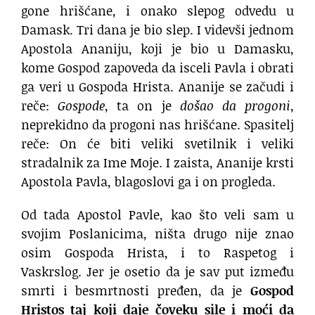
gone hrišćane, i onako slepog odvedu u
Damask. Tri dana je bio slep. I videvši jednom
Apostola Ananiju, koji je bio u Damasku,
kome Gospod zapoveda da isceli Pavla i obrati
ga veri u Gospoda Hrista. Ananije se začudi i
reče:
Gospode
, ta on je
došao da progoni
,
neprekidno da progoni nas hrišćane. Spasitelj
reče: On će biti veliki svetilnik i veliki
stradalnik za Ime Moje. I zaista, Ananije krsti
Apostola Pavla, blagoslovi ga i on progleda.
Od tada Apostol Pavle, kao što veli sam u
svojim Poslanicima, ništa drugo nije znao
osim Gospoda Hrista, i to Raspetog i
Vaskrslog. Jer je osetio da je sav put između
smrti i besmrtnosti pređen, da je
Gospod
Hristos taj koji daje čoveku sile i moći da