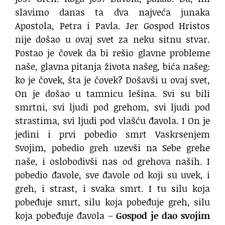
slavimo danas ta dva najveća junaka
Apostola, Petra i Pavla. Jer Gospod Hristos
nije došao u ovaj svet za neku sitnu stvar.
Postao je čovek da bi rešio glavne probleme
naše, glavna pitanja života našeg, bića našeg:
ko je čovek, šta je čovek? Došavši u ovaj svet,
On je došao u tamnicu lešina. Svi su bili
smrtni, svi ljudi pod grehom, svi ljudi pod
strastima, svi ljudi pod vlašću đavola. I On je
jedini i prvi pobedio smrt Vaskrsenjem
Svojim, pobedio greh uzevši na Sebe grehe
naše, i oslobodivši nas od grehova naših. I
pobedio đavole, sve đavole od koji su uvek, i
greh, i strast, i svaka smrt. I tu silu koja
pobeđuje smrt, silu koja pobeđuje greh, silu
koja pobeđuje đavola –
Gospod je dao svojim