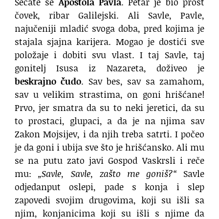
Sećate se
Apostola Pavla
. Petar je bio prost
čovek, ribar Galilejski. Ali Savle, Pavle,
najučeniji mladić svoga doba, pred kojima je
stajala sjajna karijera. Mogao je dostići sve
položaje i dobiti svu vlast. I taj Savle, taj
gonitelj Isusa iz Nazareta, doživeo je
beskrajno čudo
. Sav bes, sav sa zamahom,
sav u velikim strastima, on goni hrišćane!
Prvo, jer smatra da su to neki jeretici, da su
to prostaci, glupaci, a da je na njima sav
Zakon Mojsijev, i da njih treba satrti. I počeo
je da goni i ubija sve što je hrišćansko. Ali mu
se na putu zato javi Gospod Vaskrsli i reče
mu:
„Savle, Savle, zašto me goniš?“
Savle
odjedanput oslepi, pade s konja i slep
zapovedi svojim drugovima, koji su išli sa
njim, konjanicima koji su išli s njime da