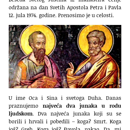
održana na dan Svetih Apostola Petra i Pavla
12. jula 1974. godine. Prenosimo je u celosti.
U ime Oca i Sina i svetoga Duha. Danas
praznujemo
najveća dva junaka u rodu
ljudskom
. Dva najveća junaka koji su se
borili i hrvali i pobedili – koga? Smrt. Koga
još? Greh. Koga još? Đavola, pakao. Da, mi