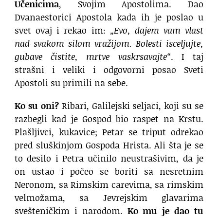
Učenicima
, Svojim Apostolima. Dao
Dvanaestorici Apostola kada ih je poslao u
svet ovaj i rekao im:
„Evo, dajem vam vlast
nad svakom silom vražijom. Bolesti isceljujte,
gubave čistite, mrtve vaskrsavajte“
. I taj
strašni i veliki i odgovorni posao Sveti
Apostoli su primili na sebe.
Ko su oni?
Ribari, Galilejski seljaci, koji su se
razbegli kad je Gospod bio raspet na Krstu.
Plašljivci, kukavice; Petar se triput odrekao
pred sluškinjom Gospoda Hrista. Ali šta je se
to desilo i Petra učinilo neustrašivim, da je
on ustao i počeo se boriti sa nesretnim
Neronom, sa Rimskim carevima, sa rimskim
velmožama, sa Jevrejskim glavarima
svešteničkim i narodom.
Ko mu je dao tu