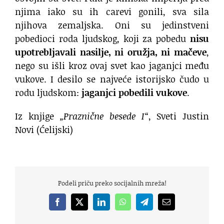
njima iako su ih carevi gonili, sva sila
njihova zemaljska. Oni su jedinstveni
pobedioci roda ljudskog, koji za pobedu
nisu
upotrebljavali nasilje, ni oružja, ni mačeve
,
nego su išli kroz ovaj svet kao jaganjci među
vukove. I desilo se najveće istorijsko čudo u
rodu ljudskom:
jaganjci pobedili vukove
.
Iz knjige
„Praznične besede I“
, Sveti Justin
Novi (Ćelijski)
Podeli priču preko socijalnih mreža!
Facebook
X
LinkedIn
WhatsApp
Telegram
Email