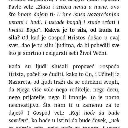
Pavle veli:
„Zlata i srebra nema u mene, ono
što imam dajem ti: U ime Isusa Nazarećanina
ustani i hodi: I ustade bogalj i stade trčati i
hvaliti Boga“
.
Kakva je to sila, od kuda ta
sila?
Od kad je Gospod Hristos došao u ovaj
svet, dao je tu silu ljudima, da bi pobedili sve
što je smrtno i osigurali sebi Život Večni.
Kada su ljudi slušali propoved Gospoda
Hrista, počeli se čuditi: kako to On, i Učitelj iz
Nazareta, od ljudi traži da se odreknu svojih,
da Njega više vole nego roditelje, nego decu,
nego prijatelje, nego li imanje. To je nama
neshvatljivo. Šta nam ti u zamenu za to
daješ? I Gospod veli:
„Koji hoće da bude
savršen“
, ko hoće u istini da bude čovek,
„nek
se odreče sebe, neka pođe za mnom; i uzme