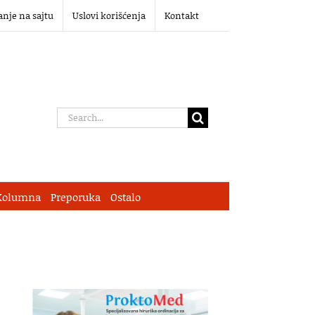
anje na sajtu
Uslovi korišćenja
Kontakt
Search
for:
Kolumna
Preporuka
Ostalo