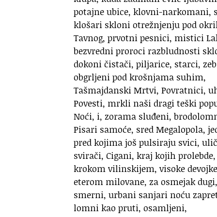
potajne ubice, klovni-narkomani, s
klošari skloni otrežnjenju pod okr
Tavnog, prvotni pesnici, mistici La
bezvredni proroci razbludnosti skl
dokoni čistači, piljarice, starci, z
obgrljeni pod krošnjama suhim,
Tašmajdanski Mrtvi, Povratnici, u
Povesti, mrkli naši dragi teški pop
Noći, i, zorama sluđeni, brodolomn
Pisari samoće, sred Megalopola, je
pred kojima još pulsiraju svici, uli
svirači, Cigani, kraj kojih prolebde,
krokom vilinskijem, visoke devojk
eterom milovane, za osmejak dugi, 
smerni, urbani sanjari noću zapre
lomni kao pruti, osamljeni,