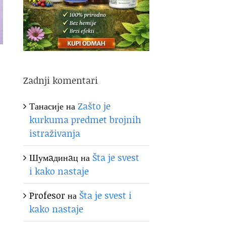
Zadnji komentari
Танасије
на
Zašto je
kurkuma predmet brojnih
istraživanja
Шумaдинaц
на
Šta je svest
i kako nastaje
Profesor
на
Šta je svest i
kako nastaje