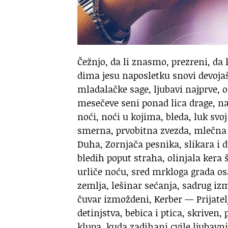
Čežnjo, da li znasmo, prezreni, da 
dima jesu naposletku snovi devoja
mladalačke sage, ljubavi najprve, o
mesečeve seni ponad lica drage, na
noći, noći u kojima, bleda, luk svoj 
smerna, prvobitna zvezda, mlečna
Duha, Zornjača pesnika, slikara i 
bledih poput straha, olinjala kera 
urliče noću, sred mrkloga grada o
zemlja, lešinar sećanja, sadrug iz
čuvar izmoždeni, Kerber — Prijatel
detinjstva, bebica i ptica, skriven,
klupa, kuda zadihani cvile ljubavni