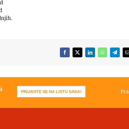
ed
d
njih.
Facebook
X
LinkedIn
WhatsApp
Telegr
a
Pra
PRIJAVITE SE NA LISTU SADA!