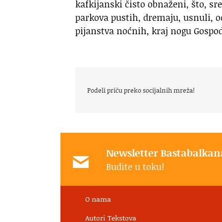
kafkijanski čisto obnaženi, što, sr
parkova pustih, dremaju, usnuli, o
pijanstva noćnih, kraj nogu Gospod
Podeli priču preko socijalnih mreža!
Newsletter Bastabalkan
Budite u toku!
O nama
Autori Tekstova