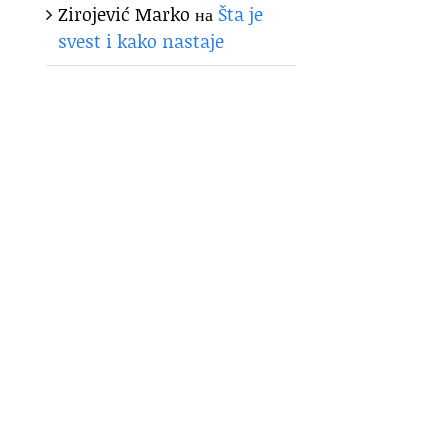
Zirojević Marko
на
Šta je
svest i kako nastaje