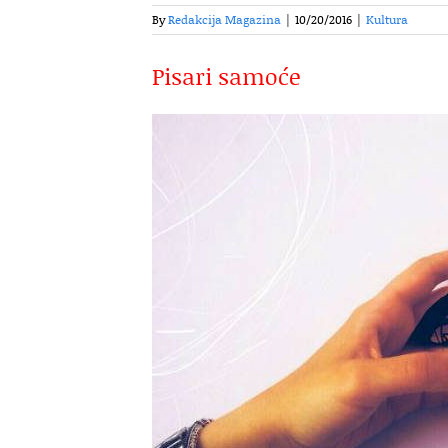
By
Redakcija Magazina
|
10/20/2016
|
Kultura
Pisari samoće