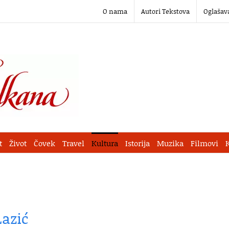
O nama
Autori Tekstova
Oglašav
t
Život
Čovek
Travel
Kultura
Istorija
Muzika
Filmovi
Lazić