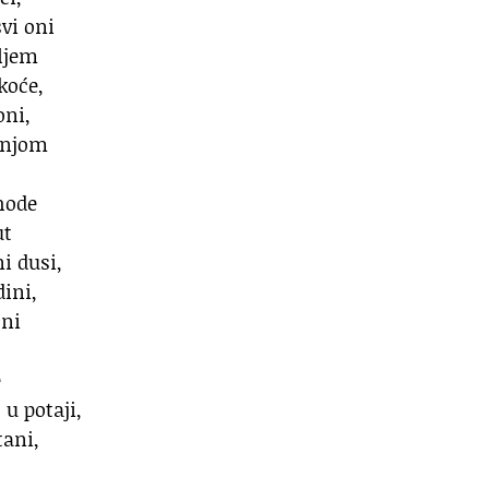
vi oni
iljem
koće,
oni,
ebnjom
hode
ut
i dusi,
dini,
čni
e
u potaji,
tani,