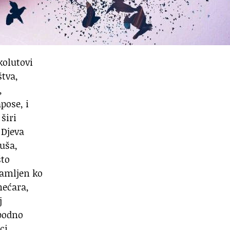
kolutovi
štva,
,
pose, i
širi
 Djeva
duša,
što
samljen ko
mećara,
j
 podno
ci,