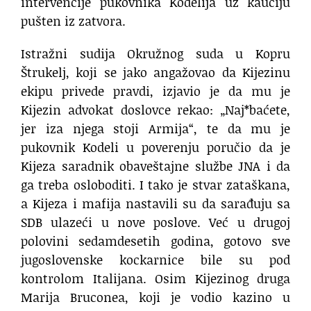
intervencije pukovnika Kodelija uz kauciju
pušten iz zatvora.
Istražni sudija Okružnog suda u Kopru
Štrukelj, koji se jako angažovao da Kijezinu
ekipu privede pravdi, izjavio je da mu je
Kijezin advokat doslovce rekao: „Naj*baćete,
jer iza njega stoji Armija“, te da mu je
pukovnik Kodeli u poverenju poručio da je
Kijeza saradnik obaveštajne službe JNA i da
ga treba osloboditi. I tako je stvar zataškana,
a Kijeza i mafija nastavili su da sarađuju sa
SDB ulazeći u nove poslove. Već u drugoj
polovini sedamdesetih godina, gotovo sve
jugoslovenske kockarnice bile su pod
kontrolom Italijana. Osim Kijezinog druga
Marija Bruconea, koji je vodio kazino u