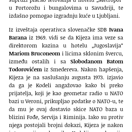
u Portorožu i bungalovima u Savudriji, te
izdašno pomogao izgradnju kuće u Ljubljani.
Iz izveštaja operativca slovenačke SDB
Ivana
Barana
iz 1969. vidi se da Kijeza ima veze sa
direktorom kazina u hotelu „Jugoslavija“
Mariom Bruconeom
i licima sklonim švercu,
između ostalih i sa
Slobodanom Batom
Todorovićem
iz Smedereva. Nakon hapšenja,
Kijeza je na saslušanju avgusta 1973. izjavio
da ga je Kodeli angažovao kako bi preko
prijatelja, koji je kao geometar radio u NATO
bazi u Veroni, prikupljao podatke o NATO-u, te
da mu je ovaj dostavio skice NATO baza u
blizini Fođe, Servija i Riminija. Iako su protiv
njega postojali brojni dokazi, Kijeza je nakon