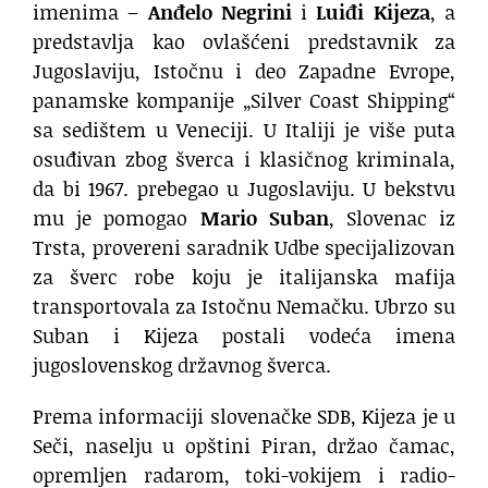
imenima –
Anđelo Negrini
i
Luiđi Kijeza
, a
predstavlja kao ovlašćeni predstavnik za
Jugoslaviju, Istočnu i deo Zapadne Evrope,
panamske kompanije „Silver Coast Shipping“
sa sedištem u Veneciji. U Italiji je više puta
osuđivan zbog šverca i klasičnog kriminala,
da bi 1967. prebegao u Jugoslaviju. U bekstvu
mu je pomogao
Mario Suban
, Slovenac iz
Trsta, provereni saradnik Udbe specijalizovan
za šverc robe koju je italijanska mafija
transportovala za Istočnu Nemačku. Ubrzo su
Suban i Kijeza postali vodeća imena
jugoslovenskog državnog šverca.
Prema informaciji slovenačke SDB, Kijeza je u
Seči, naselju u opštini Piran, držao čamac,
opremljen radarom, toki-vokijem i radio-