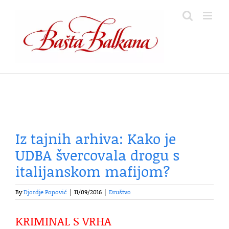
Skip
to
content
Iz tajnih arhiva: Kako je
UDBA švercovala drogu s
italijanskom mafijom?
By
Djordje Popović
|
11/09/2016
|
Društvo
KRIMINAL S VRHA