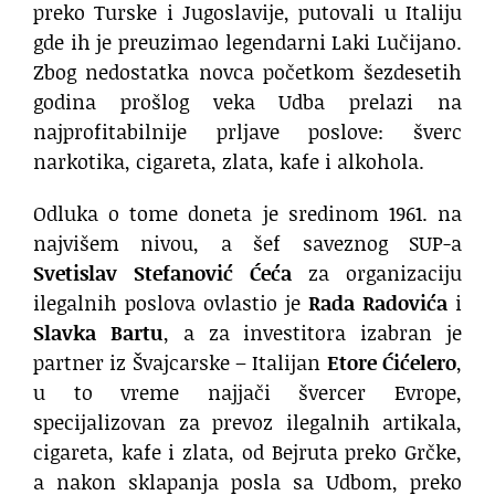
preko Turske i Jugoslavije, putovali u Italiju
gde ih je preuzimao legendarni Laki Lučijano.
Zbog nedostatka novca početkom šezdesetih
godina prošlog veka Udba prelazi na
najprofitabilnije prljave poslove: šverc
narkotika, cigareta, zlata, kafe i alkohola.
Odluka o tome doneta je sredinom 1961. na
najvišem nivou, a šef saveznog SUP-a
Svetislav Stefanović Ćeća
za organizaciju
ilegalnih poslova ovlastio je
Rada Radovića
i
Slavka Bartu
, a za investitora izabran je
partner iz Švajcarske – Italijan
Etore Ćićelero
,
u to vreme najjači švercer Evrope,
specijalizovan za prevoz ilegalnih artikala,
cigareta, kafe i zlata, od Bejruta preko Grčke,
a nakon sklapanja posla sa Udbom, preko