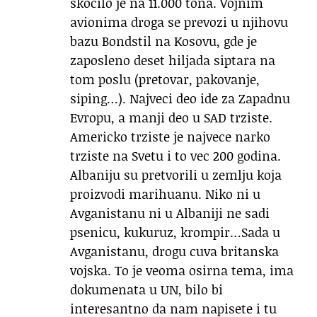
skocilo je na 11.000 tona. Vojnim
avionima droga se prevozi u njihovu
bazu Bondstil na Kosovu, gde je
zaposleno deset hiljada siptara na
tom poslu (pretovar, pakovanje,
siping…). Najveci deo ide za Zapadnu
Evropu, a manji deo u SAD trziste.
Americko trziste je najvece narko
trziste na Svetu i to vec 200 godina.
Albaniju su pretvorili u zemlju koja
proizvodi marihuanu. Niko ni u
Avganistanu ni u Albaniji ne sadi
psenicu, kukuruz, krompir…Sada u
Avganistanu, drogu cuva britanska
vojska. To je veoma osirna tema, ima
dokumenata u UN, bilo bi
interesantno da nam napisete i tu