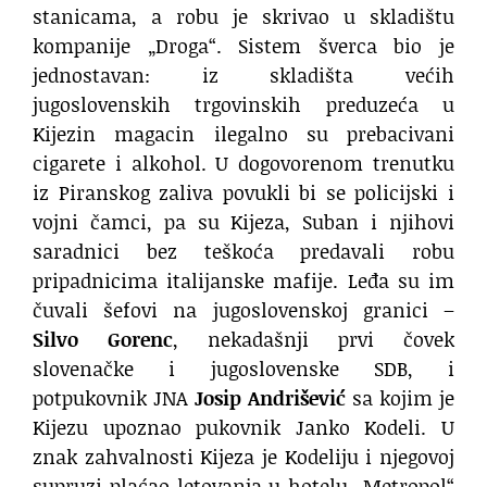
stanicama, a robu je skrivao u skladištu
kompanije „Droga“. Sistem šverca bio je
jednostavan: iz skladišta većih
jugoslovenskih trgovinskih preduzeća u
Kijezin magacin ilegalno su prebacivani
cigarete i alkohol. U dogovorenom trenutku
iz Piranskog zaliva povukli bi se policijski i
vojni čamci, pa su Kijeza, Suban i njihovi
saradnici bez teškoća predavali robu
pripadnicima italijanske mafije. Leđa su im
čuvali šefovi na jugoslovenskoj granici –
Silvo Gorenc
, nekadašnji prvi čovek
slovenačke i jugoslovenske SDB, i
potpukovnik JNA
Josip Andrišević
sa kojim je
Kijezu upoznao pukovnik Janko Kodeli. U
znak zahvalnosti Kijeza je Kodeliju i njegovoj
supruzi plaćao letovanja u hotelu „Metropol“