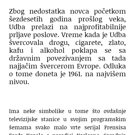
Zbog nedostatka novca početkom
šezdesetih godina prošlog veka,
Udba prelazi na najprofitabilnije
prljave poslove. Vreme kada je Udba
švercovala drogu, cigarete, zlato,
kafu i alkohol poklapa se sa
državnim povezivanjem sa tada
najjačim švercerom Evrope. Odluka
o tome doneta je 1961. na najvišem
nivou.
Ima neke simbolike u tome što ovdašnje
televizijske stanice u svojim programskim
šemama svako malo vrte serijal Frensisa