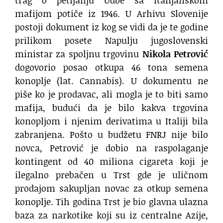
mafijom potiče iz 1946. U Arhivu Slovenije
postoji dokument iz kog se vidi da je te godine
prilikom posete Napulju jugoslovenski
ministar za spoljnu trgovinu
Nikola Petrović
dogovorio posao otkupa 46 tona semena
konoplje (lat. Cannabis). U dokumentu ne
piše ko je prodavac, ali mogla je to biti samo
mafija, budući da je bilo kakva trgovina
konopljom i njenim derivatima u Italiji bila
zabranjena. Pošto u budžetu FNRJ nije bilo
novca, Petrović je dobio na raspolaganje
kontingent od 40 miliona cigareta koji je
ilegalno prebačen u Trst gde je uličnom
prodajom sakupljan novac za otkup semena
konoplje. Tih godina Trst je bio glavna ulazna
baza za narkotike koji su iz centralne Azije,