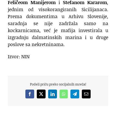
Feličeom Manijerom
i
Stefanom Kararom
,
jednim od visokorangiranih Sicilijanaca.
Prema dokumentima u Arhivu Slovenije,
saradnja se nije zadržala samo na
kockarnicama, već je mafija investirala u
izgradnju dalmatinskih marina i u druge
poslove sa nekretninama.
Izvor: NIN
Podeli priču preko socijalnih mreža!
Facebook
X
LinkedIn
WhatsApp
Telegram
Email