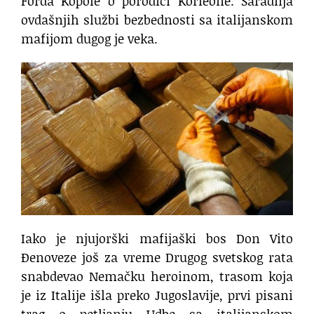
Forda Kopole o porodici Korleone. Saradnja
ovdašnjih službi bezbednosti sa italijanskom
mafijom dugog je veka.
Iako je njujorški mafijaški bos Don Vito
Đenoveze još za vreme Drugog svetskog rata
snabdevao Nemačku heroinom, trasom koja
je iz Italije išla preko Jugoslavije, prvi pisani
trag o petljanju Udbe sa italijanskom