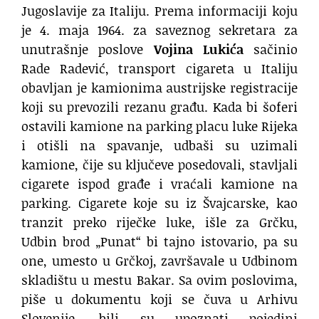
Jugoslavije za Italiju. Prema informaciji koju
je 4. maja 1964. za saveznog sekretara za
unutrašnje poslove
Vojina Lukića
sačinio
Rade Radević, transport cigareta u Italiju
obavljan je kamionima austrijske registracije
koji su prevozili rezanu građu. Kada bi šoferi
ostavili kamione na parking placu luke Rijeka
i otišli na spavanje, udbaši su uzimali
kamione, čije su ključeve posedovali, stavljali
cigarete ispod građe i vraćali kamione na
parking. Cigarete koje su iz Švajcarske, kao
tranzit preko riječke luke, išle za Grčku,
Udbin brod „Punat“ bi tajno istovario, pa su
one, umesto u Grčkoj, završavale u Udbinom
skladištu u mestu Bakar. Sa ovim poslovima,
piše u dokumentu koji se čuva u Arhivu
Slovenije, bili su upoznati pojedini