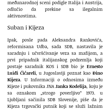
međunarodnoj sceni podigle Italija i Austrija,
odlučio da prekine sa ilegalnim
aktivnostima.
Suban i Kijeza
Ipak, posle pada Aleksandra Rankovića,
reformisana Udba, sada SDB, nastavila je
saradnju i učvršćivanje veza sa mafijom, a
prvi pripadnik italijanskog podzemlja koji
postaje saradnik KOS i SDB bio je
Ernesto
Luiđi Ćićareli
, u Jugoslaviji poznat kao
Đino
Kijeza
. U Informaciji o odnosima između
Kijeze i pukovnika JNA
Janka Kodelija
, koju je
sa oznakom „strogo poverljivo“ 1973. u
Ljubljani sačinila SDB Slovenije, piše da je
Kijeza trgovački putnik koji se služi lažnim