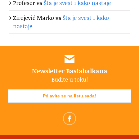
Profesor
на
Šta je svest i kako nastaje
Zirojević Marko
на
Šta je svest i kako
nastaje
Newsletter Bastabalkana
Budite u toku!
Prijavite se na listu sada!