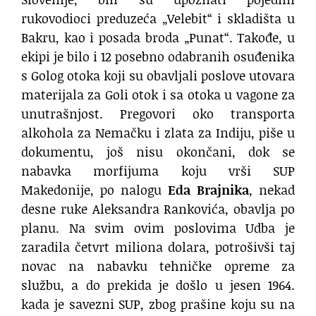
rukovodioci preduzeća „Velebit“ i skladišta u
Bakru, kao i posada broda „Punat“. Takođe, u
ekipi je bilo i 12 posebno odabranih osuđenika
s Golog otoka koji su obavljali poslove utovara
materijala za Goli otok i sa otoka u vagone za
unutrašnjost. Pregovori oko transporta
alkohola za Nemačku i zlata za Indiju, piše u
dokumentu, još nisu okončani, dok se
nabavka morfijuma koju vrši SUP
Makedonije, po nalogu
Eda Brajnika
, nekad
desne ruke Aleksandra Rankovića, obavlja po
planu. Na svim ovim poslovima Udba je
zaradila četvrt miliona dolara, potrošivši taj
novac na nabavku tehničke opreme za
službu, a do prekida je došlo u jesen 1964.
kada je savezni SUP, zbog prašine koju su na