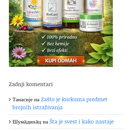
Zadnji komentari
Танасије
на
Zašto je kurkuma predmet
brojnih istraživanja
Шумaдинaц
на
Šta je svest i kako nastaje