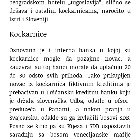
beogradskom hotelu „Jugoslavija“, slično se
dešava i ostalim kockarnicama, naročito u
Istri i Sloveniji.
Kockarnice
Osnovana je i interna banka u kojoj su
kockarnice mogle da pozajme novac, a
zauzvrat su toj banci morale da uplaćuju 20
do 30 odsto svih prihoda. Tako prikupljen
novac iz kockarnica fiktivnim kreditima je
prebacivan u Tršćansku kreditnu banku koju
je držala slovenačka Udba, odatle u ofšor-
preduzeća u Panami, a nakon pranja u
Švajcarsku, odakle su ga izvlačili bosovi SDB.
Posao se širio pa su Kijeza i SDB uspostavili
saradnju sa bosom venecijanske mafije