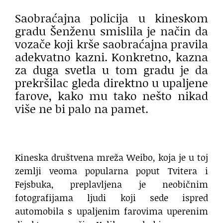
Saobraćajna policija u kineskom
gradu Šenženu smislila je način da
vozače koji krše saobraćajna pravila
adekvatno kazni. Konkretno, kazna
za duga svetla u tom gradu je da
prekršilac gleda direktno u upaljene
farove, kako mu tako nešto nikad
više ne bi palo na pamet.
Kineska društvena mreža Weibo, koja je u toj
zemlji veoma popularna poput Tvitera i
Fejsbuka, preplavljena je neobičnim
fotografijama ljudi koji sede ispred
automobila s upaljenim farovima uperenim