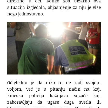
direktno u oči. Koliko god bizarno ova
situacija izgledala, objašnjenje za nju je više
nego jednostavno.
Očigledno je da niko to ne radi svojom
voljom, već je u pitanju način na koji
kineska policija kažnjava vozače koji
zaboravljaju da ugase duga svetla ili