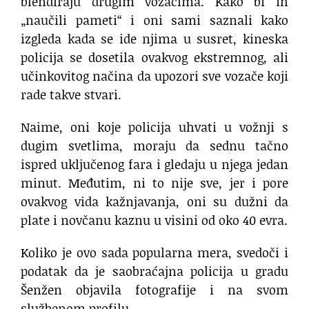
blendiraju drugim vozačima. Kako bi ih
„naučili pameti“ i oni sami saznali kako
izgleda kada se ide njima u susret, kineska
policija se dosetila ovakvog ekstremnog, ali
učinkovitog načina da upozori sve vozače koji
rade takve stvari.
Naime, oni koje policija uhvati u vožnji s
dugim svetlima, moraju da sednu tačno
ispred uključenog fara i gledaju u njega jedan
minut. Međutim, ni to nije sve, jer i pore
ovakvog vida kažnjavanja, oni su dužni da
plate i novčanu kaznu u visini od oko 40 evra.
Koliko je ovo sada popularna mera, svedoči i
podatak da je saobraćajna policija u gradu
Šenžen objavila fotografije i na svom
službenom profilu.