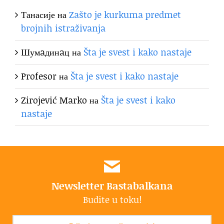
Танасије
на
Zašto je kurkuma predmet
brojnih istraživanja
Шумaдинaц
на
Šta je svest i kako nastaje
Profesor
на
Šta je svest i kako nastaje
Zirojević Marko
на
Šta je svest i kako
nastaje
Newsletter Bastabalkana
Budite u toku!