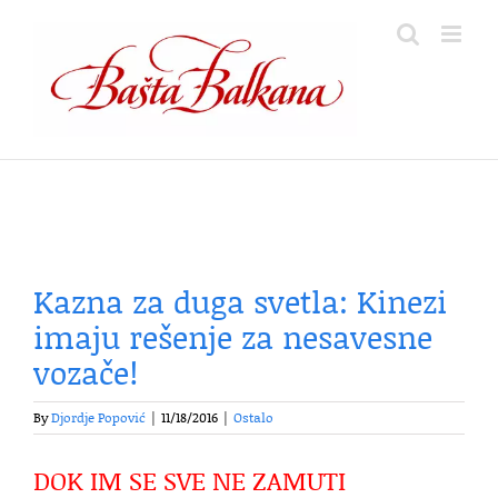
Skip
to
content
Kazna za duga svetla: Kinezi
imaju rešenje za nesavesne
vozače!
By
Djordje Popović
|
11/18/2016
|
Ostalo
DOK IM SE SVE NE ZAMUTI