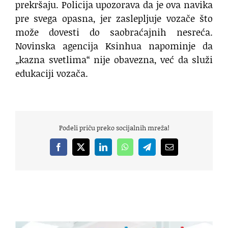
prekršaju. Policija upozorava da je ova navika
pre svega opasna, jer zaslepljuje vozače što
može dovesti do saobraćajnih nesreća.
Novinska agencija Ksinhua napominje da
„kazna svetlima“ nije obavezna, već da služi
edukaciji vozača.
Podeli priču preko socijalnih mreža!
Facebook
X
LinkedIn
WhatsApp
Telegram
Email