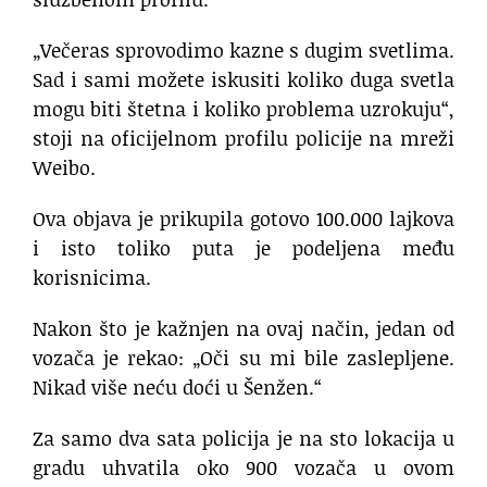
„Večeras sprovodimo kazne s dugim svetlima.
Sad i sami možete iskusiti koliko duga svetla
mogu biti štetna i koliko problema uzrokuju“,
stoji na oficijelnom profilu policije na mreži
Weibo.
Ova objava je prikupila gotovo 100.000 lajkova
i isto toliko puta je podeljena među
korisnicima.
Nakon što je kažnjen na ovaj način, jedan od
vozača je rekao: „Oči su mi bile zaslepljene.
Nikad više neću doći u Šenžen.“
Za samo dva sata policija je na sto lokacija u
gradu uhvatila oko 900 vozača u ovom