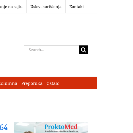
anje na sajtu
Uslovi korišćenja
Kontakt
Search
for:
Kolumna
Preporuka
Ostalo
464