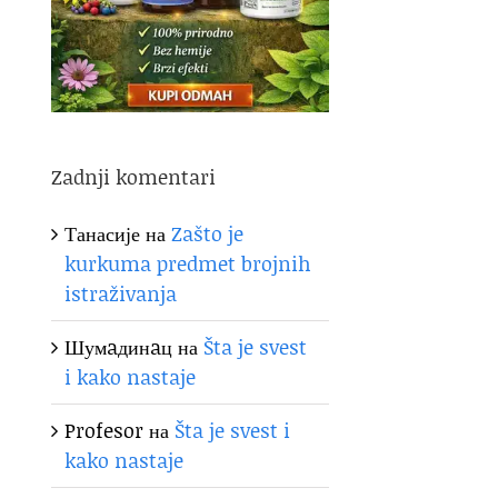
Zadnji komentari
Танасије
на
Zašto je
kurkuma predmet brojnih
istraživanja
Шумaдинaц
на
Šta je svest
i kako nastaje
Profesor
на
Šta je svest i
kako nastaje