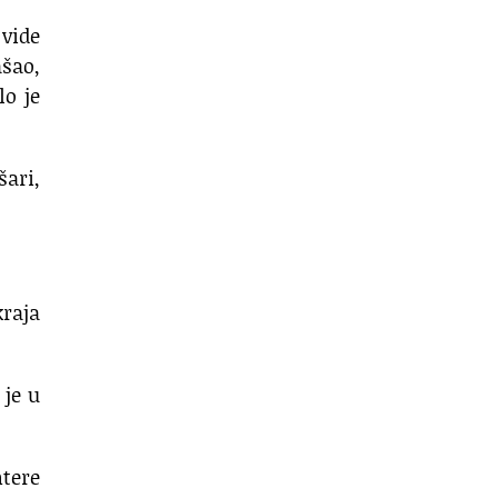
 vide
ašao,
lo je
šari,
kraja
 je u
ntere