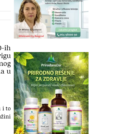
0-ih
igu
unog
na u
 i to
užini