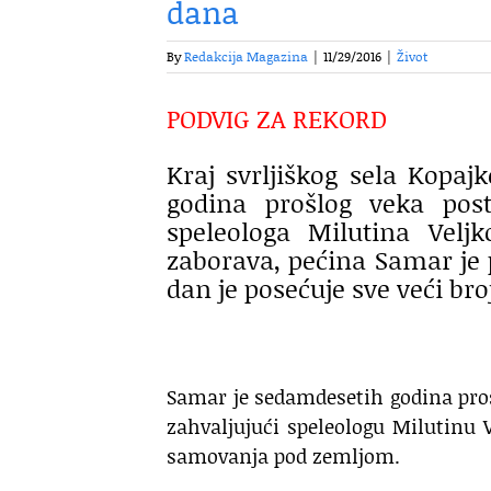
dana
By
Redakcija Magazina
|
11/29/2016
|
Život
PODVIG ZA REKORD
Kraj svrljiškog sela Kopaj
godina prošlog veka pos
speleologa Milutina Veljk
zaborava, pećina Samar je 
dan je posećuje sve veći broj
Samar je sedamdesetih godina prošl
zahvaljujući speleologu Milutinu V
samovanja pod zemljom.