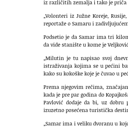
iz različitih zemalja i tako je pri
„Volonteri iz Južne Koreje, Rusij
reportaže o Samaru i zadivljujućem 
Podsetio je da Samar ima tri kilom
da vide stanište u kome je Veljkovi
„Milutin je tu napisao svoj dne
istraživanja kojima se u pećini b
kako su kokoške koje je čuvao u peć
Prema njegovim rečima, značajan
kada je pre par godina do Kopajkoš
Pavlović dodaje da bi, uz dobru 
izuzetno posećena turistička desti
„Samar ima i veliku dvoranu u kojo