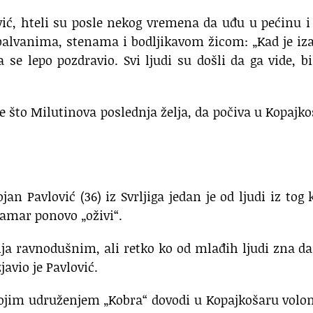
ić, hteli su posle nekog vremena da uđu u pećinu i
 balvanima, stenama i bodljikavom žicom: „Kad je iz
se lepo pozdravio. Svi ljudi su došli da ga vide, bi
 što Milutinova poslednja želja, da počiva u Kopajko
jan Pavlović (36) iz Svrljiga jedan je od ljudi iz tog 
Samar ponovo „oživi“.
ja ravnodušnim, ali retko ko od mlađih ljudi zna da
javio je Pavlović.
vojim udruženjem „Kobra“ dovodi u Kopajkošaru volo