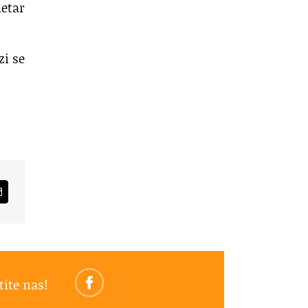
metar
zi se
am
Email
tite nas!