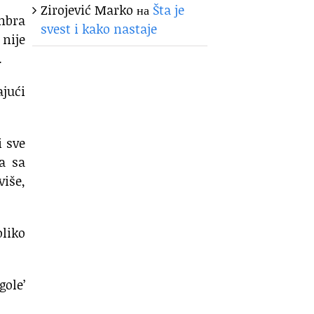
Zirojević Marko
на
Šta je
embra
svest i kako nastaje
 nije
.
ajući
i sve
a sa
više,
oliko
ole’