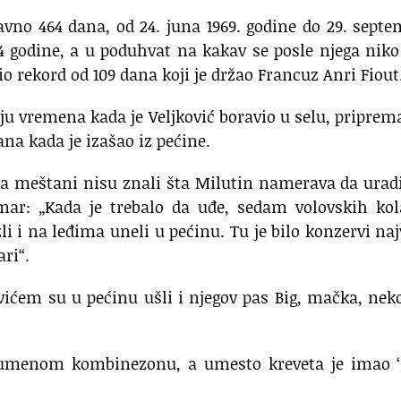
ravno 464 dana, od 24. juna 1969. godine do 29. sept
4 godine, a u poduhvat na kakav se posle njega niko
o rekord od 109 dana koji je držao Francuz Anri Fiout
ju vremena kada je Veljković boravio u selu, priprem
na kada je izašao iz pećine.
 da meštani nisu znali šta Milutin namerava da urad
ar: „Kada je trebalo da uđe, sedam volovskih kol
 i na leđima uneli u pećinu. Tu je bilo konzervi naj
ari“.
ićem su u pećinu ušli i njegov pas Big, mačka, nek
umenom kombinezonu, a umesto kreveta je imao ‘g