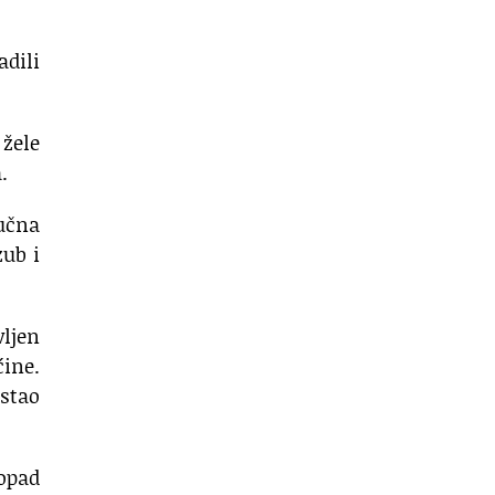
adili
 žele
.
učna
zub i
ljen
ćine.
stao
dopad