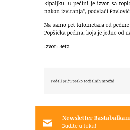
Ripaljku. U pećini je izvor sa t
nakon izviranja“, podvlači Pavlović
Na samo pet kilometara od pećine
Popšićka pećina, koja je jedno od 
Izvor: Beta
Podeli priču preko socijalnih mreža!
Newsletter Bastabalkan
Budite u toku!