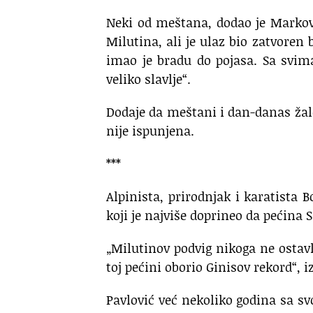
Neki od meštana, dodao je Markov
Milutina, ali je ulaz bio zatvoren
imao je bradu do pojasa. Sa svima 
veliko slavlje“.
Dodaje da meštani i dan-danas žale
nije ispunjena.
***
Alpinista, prirodnjak i karatista Bo
koji je najviše doprineo da pećina 
„Milutinov podvig nikoga ne ostavl
toj pećini oborio Ginisov rekord“, iz
Pavlović već nekoliko godina sa s