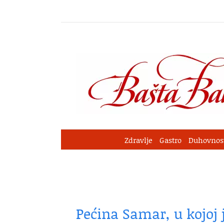
Skip
to
content
Zdravlje
Gastro
Duhovnos
Pećina Samar, u kojoj j