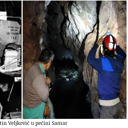
utin Veljković u pećini Samar