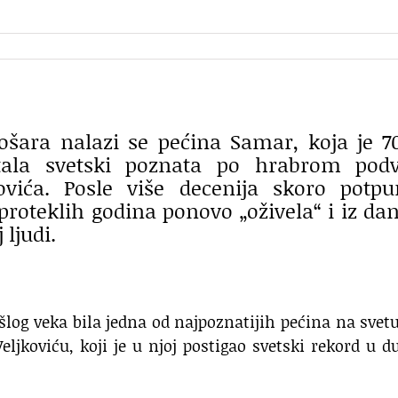
košara nalazi se pećina Samar, koja je 7
tala svetski poznata po hrabrom podv
ovića. Posle više decenija skoro potp
proteklih godina ponovo „oživela“ i iz da
 ljudi.
og veka bila jedna od najpoznatijih pećina na svetu
eljkoviću, koji je u njoj postigao svetski rekord u d