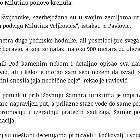
ča o Milutinu ponovo krenula.
e, Švajcarske, Azerbejdžana su u svojim zemljama ur
podvigu Milutina Veljkovića“, istakao je Pavlović.
etra duge pećinske hodnike, ali posetioci pre svega
ć boravio, a koje se nalazi na oko 900 metara od ulaza
vnik Pod kamenim nebom i detaljno opisao sva na
avio, ali i kako je morao sam sebi nožem da izvadi 
ini snosila jaja neobične boje“, rekao je Pavlović.
 pomak u približavanju Samara turistima je naprav
are napravljen put, a prilazne staze vode do same pe
promociju i izgradnju pratećih sadržaja, Samar po
nacija.
j su meštani decenijama proizvodili kačkavalj, i vo