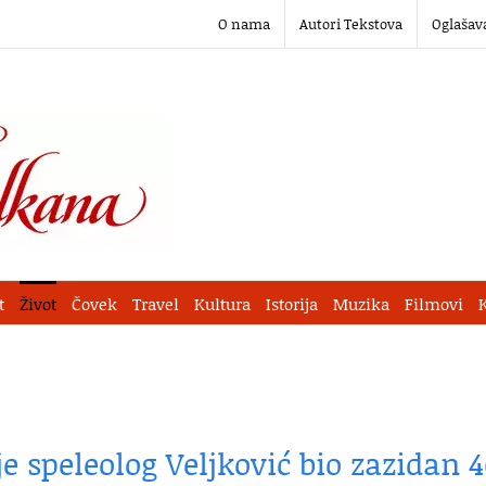
O nama
Autori Tekstova
Oglašav
t
Život
Čovek
Travel
Kultura
Istorija
Muzika
Filmovi
e speleolog Veljković bio zazidan 