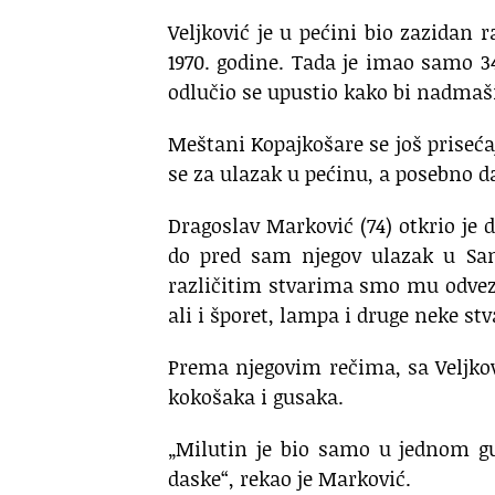
Veljković je u pećini bio zazidan 
1970. godine. Tada je imao samo 3
odlučio se upustio kako bi nadmaši
Meštani Kopajkošare se još priseća
se za ulazak u pećinu, a posebno da
Dragoslav Marković (74) otkrio je
do pred sam njegov ulazak u Sam
različitim stvarima smo mu odvezli
ali i šporet, lampa i druge neke stv
Prema njegovim rečima, sa Veljkov
kokošaka i gusaka.
„Milutin je bio samo u jednom g
daske“, rekao je Marković.