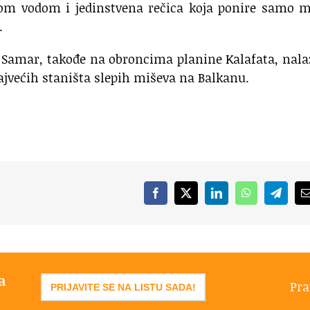
oplom vodom i jedinstvena rečica koja ponire samo 
.
 Samar, takođe na obroncima planine Kalafata, nala
najvećih staništa slepih miševa na Balkanu.
Facebook
X
LinkedIn
WhatsApp
Telegr
a
Pra
PRIJAVITE SE NA LISTU SADA!