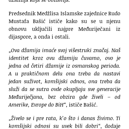
Predsednik Medžlisa Islamske zajednice Rudo
Mustafa Bašić ističe kako su se u njenu
obnovu uključili najpre Međuriječani iz
dijaspore, a onda i ostali.
„Ova džamija imaće svoj višestruki značaj. Naš
identitet kroz ovu džamiju čuvamo, ovo je
jedna od četiri džamije iz osmanskog perioda.
A u praktičnom delu ona treba da nastavi
jedan suživot, komšijski odnos, ona treba da
služi da se sutra ovde okupljaju sve generacije
Međuriječjana, bez obzira gde živeli – od
Amerike, Evrope do BiH“
, ističe Bašić.
„Živelo se i pre rata, k’o što i danas živimo. Ti
komšijski odnosi su uvek bili dobri“
, dodaje