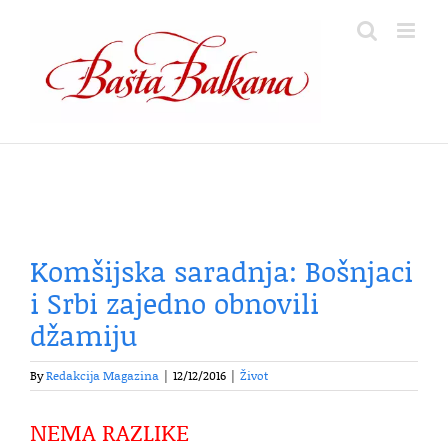
Skip
to
content
Komšijska saradnja: Bošnjaci
i Srbi zajedno obnovili
džamiju
By
Redakcija Magazina
|
12/12/2016
|
Život
NEMA RAZLIKE