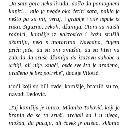
„Ja sam gore neku livadu, doš’o da pomognem
kupiti… Bilo je negde oko četiri sata, puklo je
nešto pa su mi, veruj, i grablje i vile ispale iz
ruku. Sigurno, rekoh, džamija. Utom su naišli
radnici, komšije iz Baktovića i kažu srušili
džamiju, neki s motorima. Navodno, čujem
priču juče, da su oni omašili, da su hteli na
Zabrđu da sruše džamiju da izazovu sukobe u
Srbiji, ali nije. Znači, ovde sve što je urađeno,
urađeno je bez potrebe“
, dodaje Vilotić.
Ljudi koji su bili ovde, komšije, branili su to,
navodi Dedović.
„Taj komšija je umro, Milanko Toković, koji je
branio da se to sruši. Trebali su i u njega,
možda, da pucaju, ali čovek je otišao, sklonio