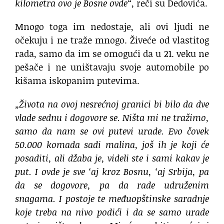
kilometra ovo je Bosne ovde“
, reči su Dedovića.
Mnogo toga im nedostaje, ali ovi ljudi ne
očekuju i ne traže mnogo. Živeće od vlastitog
rada, samo da im se omogući da u 21. veku ne
pešače i ne uništavaju svoje automobile po
kišama iskopanim putevima.
„Života na ovoj nesrećnoj granici bi bilo da dve
vlade sednu i dogovore se. Ništa mi ne tražimo,
samo da nam se ovi putevi urade. Evo čovek
50.000 komada sadi malina, još ih je koji će
posaditi, ali džaba je, videli ste i sami kakav je
put. I ovde je sve ‘aj kroz Bosnu, ‘aj Srbija, pa
da se dogovore, pa da rade udruženim
snagama. I postoje te međuopštinske saradnje
koje treba na nivo podići i da se samo urade