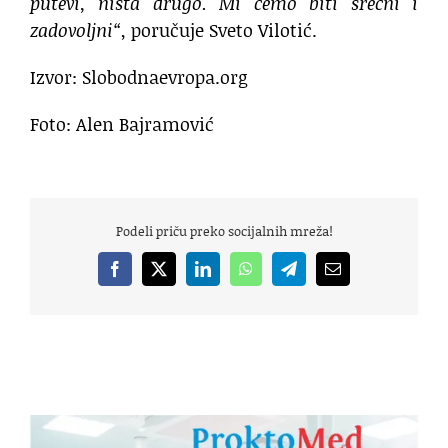
putevi, ništa drugo. Mi ćemo biti srećni i
zadovoljni“
, poručuje Sveto Vilotić.
Izvor: Slobodnaevropa.org
Foto: Alen Bajramović
Podeli priču preko socijalnih mreža!
Facebook
X
LinkedIn
WhatsApp
Telegram
Email