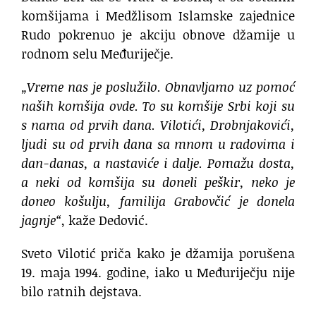
komšijama i Medžlisom Islamske zajednice
Rudo pokrenuo je akciju obnove džamije u
rodnom selu Međuriječje.
„Vreme nas je poslužilo. Obnavljamo uz pomoć
naših komšija ovde. To su komšije Srbi koji su
s nama od prvih dana. Vilotići, Drobnjakovići,
ljudi su od prvih dana sa mnom u radovima i
dan-danas, a nastaviće i dalje. Pomažu dosta,
a neki od komšija su doneli peškir, neko je
doneo košulju, familija Grabovčić je donela
jagnje“
, kaže Dedović.
Sveto Vilotić priča kako je džamija porušena
19. maja 1994. godine, iako u Međuriječju nije
bilo ratnih dejstava.