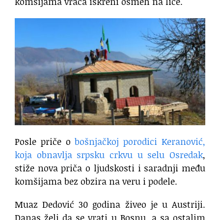
komšijama vraća iskreni osmeh na lice.
Posle priče o
bošnjačkoj porodici Keranović,
koja obnavlja srpsku crkvu u selu Osredak
,
stiže nova priča o ljudskosti i saradnji među
komšijama bez obzira na veru i podele.
Muaz Dedović 30 godina živeo je u Austriji.
Danas želi da se vrati u Bosnu, a sa ostalim