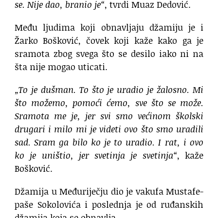
se. Nije dao, branio je“
, tvrdi Muaz Dedović.
Među ljudima koji obnavljaju džamiju je i
Žarko Bošković, čovek koji kaže kako ga je
sramota zbog svega što se desilo iako ni na
šta nije mogao uticati.
„To je dušman. To što je uradio je žalosno. Mi
što možemo, pomoći ćemo, sve što se može.
Sramota me je, jer svi smo većinom školski
drugari i milo mi je videti ovo što smo uradili
sad. Sram ga bilo ko je to uradio. I rat, i ovo
ko je uništio, jer svetinja je svetinja“
, kaže
Bošković.
Džamija u Međuriječju dio je vakufa Mustafe-
paše Sokolovića i poslednja je od ruđanskih
džamija koja se obnavlja.