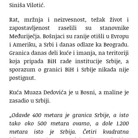
Siniša Vilotić.
Rat, mržnja i neizvesnost, težak život i
zapostavljenost raselili su stanovnike
Međuriječja. Bošnjaci su ranije otišli u Evropu
i Ameriku, a Srbi i danas odlaze ka Beogradu.
Granica danas deli kuće i imanja, na teritoriji
koja pripada BiH rade institucije Srbije, a
sporazum o granici BiH i Srbije nikada nije
postignut.
Kuća Muaza Dedovića je u Bosni, a maline je
zasadio u Srbiji.
„Odavde 400 metara je granica Srbije, a isto
tako oko 500 metara ovamo, a dole 1.200
metara isto je Srbija. Četiri kvadratna