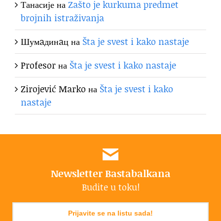
Танасије
на
Zašto je kurkuma predmet
brojnih istraživanja
Шумaдинaц
на
Šta je svest i kako nastaje
Profesor
на
Šta je svest i kako nastaje
Zirojević Marko
на
Šta je svest i kako
nastaje
Newsletter Bastabalkana
Budite u toku!
Prijavite se na listu sada!