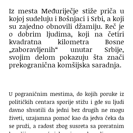
Iz mesta Međuriječje stiže priča u
kojoj sudeluju i Bošnjaci i Srbi, a koji
su zajedno obnovili džamiju. Reč je
o dobrim ljudima, koji na četiri
kvadratna kilometra Bosne
„zaboravljenih“ unutar Srbije,
svojim delom pokazuju šta znači
prekogranična komšijska saradnja.
U pograničnim mestima, do kojih poruke iz
političkih centara sporije stižu i gde su ljudi
davno shvatili da jedni bez drugih ne mogu
živeti, uzajamna pomoć kao da jedva čeka da
se pruži, a radost zbog susreta sa preratnim