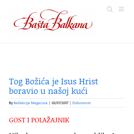
Skip
to
content
Tog Božića je Isus Hrist
boravio u našoj kući
By
Redakcija Magazina
|
01/07/2017
|
Duhovnost
GOST I POLAŽAJNIK