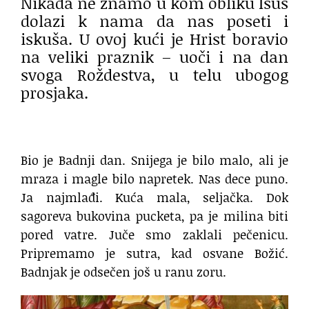
Nikada ne znamo u kom obliku Isus
dolazi k nama da nas poseti i
iskuša. U ovoj kući je Hrist boravio
na veliki praznik – uoči i na dan
svoga Roždestva, u telu ubogog
prosjaka.
Bio je Badnji dan. Snijega je bilo malo, ali je
mraza i magle bilo napretek. Nas dece puno.
Ja najmlađi. Kuća mala, seljačka. Dok
sagoreva bukovina pucketa, pa je milina biti
pored vatre. Juče smo zaklali pečenicu.
Pripremamo je sutra, kad osvane Božić.
Badnjak je odsečen još u ranu zoru.