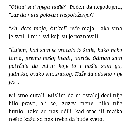
“Otkud sad njega nađe?”
Počeh da negodujem,
“zar da nam pokvari raspoloženje?!”
“Eh, đeco moja, ćutite!”
reče maja. Tako smo
je zvali i mi i svi koji su je poznavali.
“Čujem, kad sam se vraćala iz štale, kako neko
tamo, prema našoj livadi, nariče. Odmah sam
potrčala da vidim koje to i našla sam ga,
jadnika, ovako smrznutog. Kaže da odavno nije
jeo”.
Mi smo ćutali. Mislim da ni ostaloj deci nije
bilo pravo, ali se, izuzev mene, niko nije
bunio. Tako su nas učili: kad otac ili majka
nešto kažu za nas treba da bude sveto.