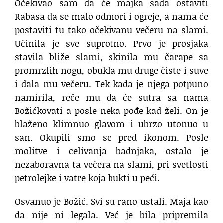
Očekivao sam da će majka sada ostaviti
Rabasa da se malo odmori i ogreje, a nama će
postaviti tu tako očekivanu večeru na slami.
Učinila je sve suprotno. Prvo je prosjaka
stavila bliže slami, skinila mu čarape sa
promrzlih nogu, obukla mu druge čiste i suve
i dala mu večeru. Tek kada je njega potpuno
namirila, reče mu da će sutra sa nama
Božićkovati a posle neka pođe kad želi. On je
blaženo klimnuo glavom i ubrzo utonuo u
san. Okupili smo se pred ikonom. Posle
molitve i celivanja badnjaka, ostalo je
nezaboravna ta večera na slami, pri svetlosti
petrolejke i vatre koja bukti u peći.
Osvanuo je Božić. Svi su rano ustali. Maja kao
da nije ni legala. Već je bila pripremila