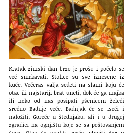
Kratak zimski dan brzo je prošo i počelo se
već smrkavati. Stolice su sve iznesene iz
kuće. Večeras valja sedeti na slami koju će
otac ili najstariji brat uneti, dok će ga majka
ili neko od nas posipati pšenicom želeći
srećno Badnje veče. Badnjak će se iseći i
naložiti. Goreće u štednjaku, ali i u drugoj
zgradici na ognjištu koje se sa poštovanjem
čuva. Otac će upaliti sveće, staviti žar u