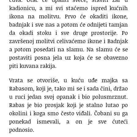
kadionicu, a mi svi staćemo ispred kućnih
ikona na molitvu. Prvo će okaditi ikone,
badnjak i sve nas a potom će odnijeti tamjan
da okadi stoku i sve druge prostorije. Po
završenoj molitvi celivaćemo ikone i Badnjak
a potom posedati na slamu. Na slamu će se
postaviti posna jela uz koja će se obavezno
piti kuvana rakija.
Vrata se otvoriše, u kuću uđe majka sa
Rabasom, koji je, tako mi se i sada čini, držao
u ruci jedan svoj opanak i bio polusmrznut.
Rabas je bio prosjak koji je stalno lutao po
okolini i koga smo često viđali. Čobani su ga
ponekad ismevali, a on je sve ćuteći
podnosio.