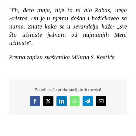
“Eh, đeco moja, nije to ni bio Rabas, nego
Hristos. On je u njemu došao i božićkovao sa
nama. Znate kako se u Jevanđelju kaže: „Sve
što učiniste jednom od najmanjih Meni
učiniste“
.
Prema zapisu sveštenika Miluna S. Kostića
Podeli priču preko socijalnih mreža!
Facebook
X
LinkedIn
WhatsApp
Telegram
Email