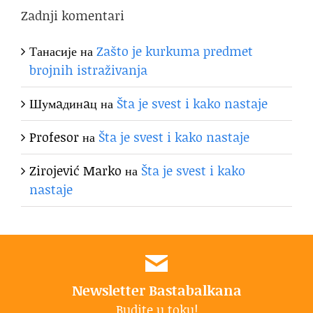
Zadnji komentari
Танасије
на
Zašto je kurkuma predmet
brojnih istraživanja
Шумaдинaц
на
Šta je svest i kako nastaje
Profesor
на
Šta je svest i kako nastaje
Zirojević Marko
на
Šta je svest i kako
nastaje
Newsletter Bastabalkana
Budite u toku!