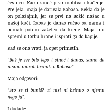
česnicu. Kao i sinoć prvo molitva i kađenje.
Pre jela, maja je darivala Rabasa. Rekla da je
on polažajnik, jer se prvi na Božić našao u
našoj kući. Rabas je danas ručao sa nama i
odmah potom zaželeo da krene. Maja mu
spremi u torbu hrane i isprati ga do kapije.
Kad se ona vrati, ja opet primetih:
“Baš je sve bilo lepo i sinoć i danas, samo da
nismo morali brinuti o Rabasu”
.
Maja odgovori:
“Što se ti buniš? Ti nisi ni brinuo o njemu
nego ja”
.
I dodade: