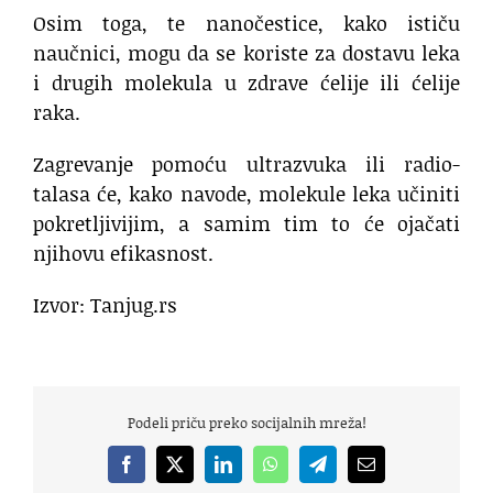
Osim toga, te nanočestice, kako ističu
naučnici, mogu da se koriste za dostavu leka
i drugih molekula u zdrave ćelije ili ćelije
raka.
Zagrevanje pomoću ultrazvuka ili radio-
talasa će, kako navode, molekule leka učiniti
pokretljivijim, a samim tim to će ojačati
njihovu efikasnost.
Izvor: Tanjug.rs
Podeli priču preko socijalnih mreža!
Facebook
X
LinkedIn
WhatsApp
Telegram
Email