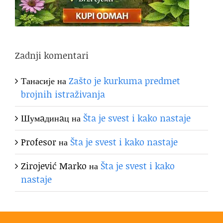
Zadnji komentari
Танасије
на
Zašto je kurkuma predmet
brojnih istraživanja
Шумaдинaц
на
Šta je svest i kako nastaje
Profesor
на
Šta je svest i kako nastaje
Zirojević Marko
на
Šta je svest i kako
nastaje