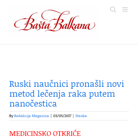
Skip
to
content
Ruski naučnici pronašli novi
metod lečenja raka putem
nanočestica
By
Redakcija Magazina
|
03/05/2017
|
Nauka
MEDICINSKO OTKRIĆE