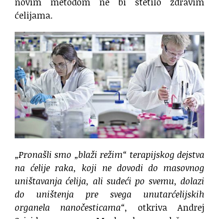
novim metodom ne bi štetilo zdravim
ćelijama.
„Pronašli smo „blaži režim“ terapijskog dejstva
na ćelije raka, koji ne dovodi do masovnog
uništavanja ćelija, ali sudeći po svemu, dolazi
do uništenja pre svega unutarćelijskih
organela nanočesticama“
, otkriva Andrej