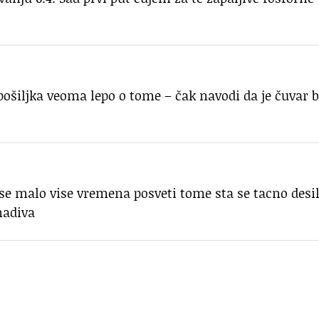
 pošiljka veoma lepo o tome – čak navodi da je čuvar b
a se malo vise vremena posveti tome sta se tacno desil
nadiva