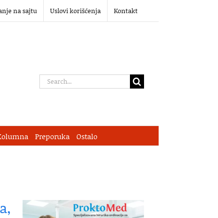
anje na sajtu
Uslovi korišćenja
Kontakt
Search
for:
Kolumna
Preporuka
Ostalo
a,