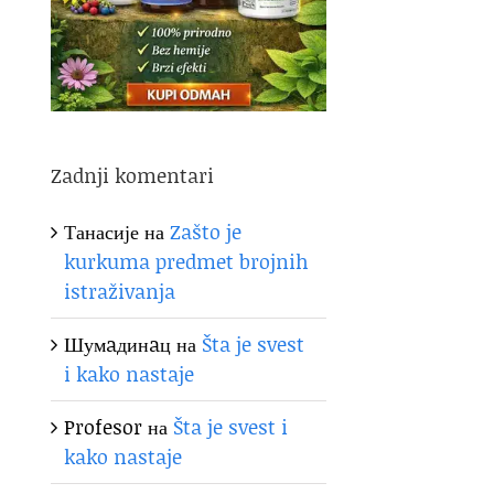
Zadnji komentari
Танасије
на
Zašto je
kurkuma predmet brojnih
istraživanja
Шумaдинaц
на
Šta je svest
i kako nastaje
Profesor
на
Šta je svest i
kako nastaje