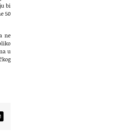
ju bi
ne 50
da ne
oliko
ama u
čkog
am
Email