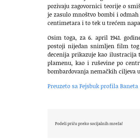
pozivaju zagovornici teorije o smi
je zasulo mnoštvo bombi i odmah s
centimetara i to tek u trećem nap
Osim toga, za 6. april 1941. godin
postoji nijedan snimljen film tog
decenija prikazuje kao ilustracija
plamenu, kao i ruševine po cent
bombardovanja nemačkih ciljeva u 
Preuzeto sa Fejsbuk profila Baneta 
Podeli priču preko socijalnih mreža!