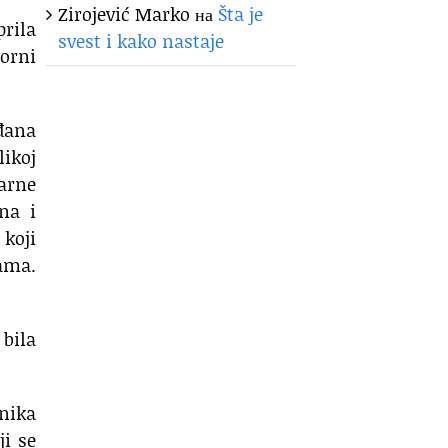
Zirojević Marko
на
Šta je
prila
svest i kako nastaje
forni
đana
likoj
sarne
na i
 koji
ama.
 bila
nika
ji se