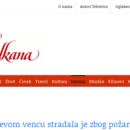
O nama
Autori Tekstova
Oglašav
t
Život
Čovek
Travel
Kultura
Istorija
Muzika
Filmovi
ćevom vencu stradala je zbog požar