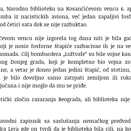
aja, Narodnu biblioteku na Kosančićevom vencu 6. a
omba iz nacistickih aviona, već jedan zapaljivi fos
 od četiri sata dok se nije razbuktao.
evom vencu nije izgorela tog dana niti je bila ga
i je nosio fosforne štapiće razbacivao ih je na ve
a komada. Cilj bombardera „Luftvafe“ su bile vojne ka
og Donjeg grada, koji je kompletno bio vojna zo
ine, a vetar je doneo jedan jedini štapić, od stotinu,
 je bilo dovoljno samo zatrpati zemljom ili ruk
ljučana i nije moglo da mu se priđe.
ički zločin razaranja Beograda, ali biblioteka nije
a navodni zapisnik sa saslušanja nemačkog predvod
Lera gde on tvrdi da je biblioteka bila cilj, na ko