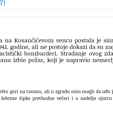
?!
a na Kosančićevom vencu postala je si
1. godine, ali ne postoje dokazi da su n
 nacistički bombarderi. Stradanje ovog zd
vanu izbio požar, koji je napravio nemerl
ešto gori na tavanu, ali u zgradu nisu mogli da uđu j
o železne šipke prethodne večeri i u nedelju ujutru