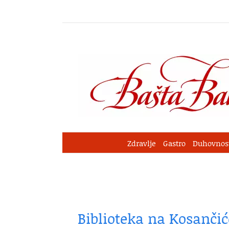
Skip
to
content
Zdravlje
Gastro
Duhovnos
Biblioteka na Kosanči