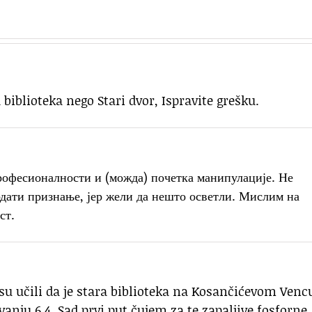
 biblioteka nego Stari dvor, Ispravite grešku.
рофесионалности и (можда) почетка манипулације. Не
одати признање, јер жели да нешто осветли. Мислим на
ст.
su učili da je stara biblioteka na Kosančićevom Venc
anju 6.4. Sad prvi put čujem za te zapaljive fosforne