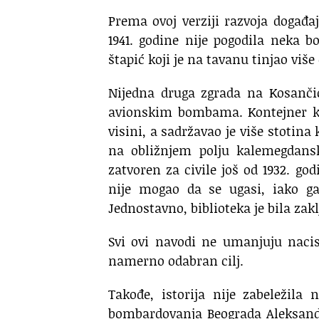
Prema ovoj verziji razvoja događ
1941. godine nije pogodila neka b
štapić koji je na tavanu tinjao više
Nijedna druga zgrada na Kosančić
avionskim bombama. Kontejner koj
visini, a sadržavao je više stotin
na obližnjem polju kalemegdansk
zatvoren za civile još od 1932. god
nije mogao da se ugasi, iako ga
Jednostavno, biblioteka je bila zak
Svi ovi navodi ne umanjuju nacist
namerno odabran cilj.
Takođe, istorija nije zabeležil
bombardovanja Beograda Aleksandra 