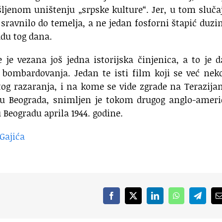
šljenom uništenju „srpske kulture“. Jer, u tom sluča
ravnilo do temelja, a ne jedan fosforni štapić duzi
adu tog dana.
e je vezana još jedna istorijska činjenica, a to je 
 bombardovanja. Jedan te isti film koji se već nek
 tog razaranja, i na kome se vide zgrade na Terazij
ru Beograda, snimljen je tokom drugog anglo-ameri
Beogradu aprila 1944. godine.
Gajića
Facebook
X
LinkedIn
WhatsApp
Telegr