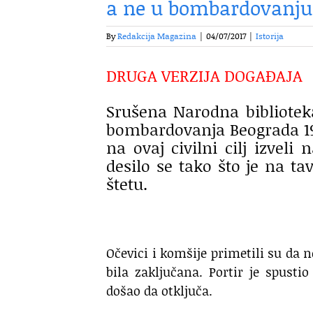
a ne u bombardovanju
By
Redakcija Magazina
|
04/07/2017
|
Istorija
DRUGA VERZIJA DOGAĐAJA
Srušena Narodna bibliotek
bombardovanja Beograda 194
na ovaj civilni cilj izveli
desilo se tako što je na ta
štetu.
Očevici i komšije primetili su da n
bila zaključana. Portir je spusti
došao da otključa.