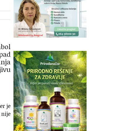
mbol
apad
anja
jivu
er je
 nije