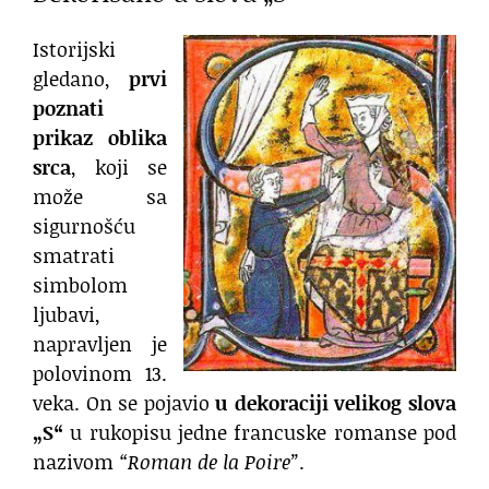
Istorijski
gledano,
prvi
poznati
prikaz oblika
srca
, koji se
može sa
sigurnošću
smatrati
simbolom
ljubavi,
napravljen je
polovinom 13.
veka. On se pojavio
u dekoraciji velikog slova
„S“
u rukopisu jedne francuske romanse pod
nazivom
“Roman de la Poire”
.