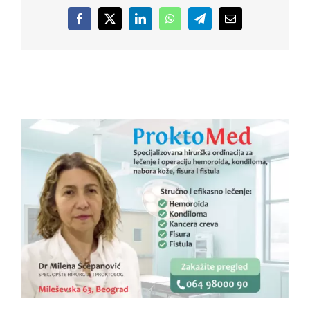
Facebook
X
LinkedIn
WhatsApp
Telegram
Email