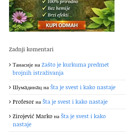
Zadnji komentari
Танасије
на
Zašto je kurkuma predmet
brojnih istraživanja
Шумaдинaц
на
Šta je svest i kako nastaje
Profesor
на
Šta je svest i kako nastaje
Zirojević Marko
на
Šta je svest i kako
nastaje