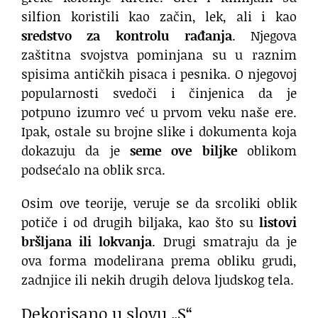
silfion koristili kao začin, lek, ali i kao
sredstvo za kontrolu rađanja
. Njegova
zaštitna svojstva pominjana su u raznim
spisima antičkih pisaca i pesnika. O njegovoj
popularnosti svedoči i činjenica da je
potpuno izumro već u prvom veku naše ere.
Ipak, ostale su brojne slike i dokumenta koja
dokazuju da je
seme ove biljke
oblikom
podsećalo na oblik srca.
Osim ove teorije, veruje se da srcoliki oblik
potiče i od drugih biljaka, kao što su
listovi
bršljana ili lokvanja
. Drugi smatraju da je
ova forma modelirana prema obliku grudi,
zadnjice ili nekih drugih delova ljudskog tela.
Dekorisano u slovu „S“