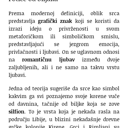
Prema modernoj definiciji, oblik srca
predstavlja
grafički znak
koji se koristi da
izrazi ideju o privrženosti u svom
metaforičkom ili simboličkom smislu,
predstavljajući se jezgrom emocija,
privlačnosti i ljubavi. On se uglavnom odnosi
na
romantičnu ljubav
između dvoje
zaljubljenih, ali i ne samo na takvu vrstu
ljubavi.
Jedna od teorija sugeriše da srce kao simbol
kakvim ga svi poznajemo svoje korene vuče
od davnina, tačnije od biljke koja se zove
silfion
. To je vrsta koja je nekada rasla na
području Libije, u blizini nekadašnje drevne
grčke kolonije Kirene. Grci i Rimljani su