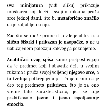
Ova
minijatura
(vidi sliku) prikazuje
muškarca koji kleči i svojim rukama pruža
srce jednoj dami, što bi
metaforično značilo
da je zaljubljen u nju.
Kao što se može primetiti, ovde je oblik srca
sličan šišarki i prikazan je naopačke
, a ne u
uobičajenom položaju kakvog ga poznajemo.
Analitičari ovog spisa
samo pretpostavljaju
da je predmet koji ljubavnik drži u svojim
rukama i pruža svojoj voljenoj
njegovo srce
, a
ta tvrdnja potkrepljena je i činjenicom da je
deo tog predmeta
prikriven
, što je za ono
vreme bilo karakteristično, jer se nije
praktikovalo
javno i jasno ispoljavanje
emocija
.