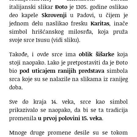
italijanski slikar
Đoto
je 1305. godine oslikao
deo kapele
Skrovenji
u Padovi, u čijem je
jednom delu naslikao fresku
Karitas
, inače
simbol hrišćanskog milosrđa, koja pruža
svoje srce Isusu (vidi sliku).
Takođe, i ovde srce ima
oblik šišarke
koja
stoji naopako. Lako je pretpostaviti da je Đoto
bio
pod uticajem ranijih predstava
simbola
srca koje su se nalazile na slikama iz ranijeg
doba.
Sve do kraja 14. veka, srce kao simbol
prikazivalo se naopako, da bi se ta tradicija
promenila
u prvoj polovini 15. veka
.
Mnoge druge promene desile su se tokom