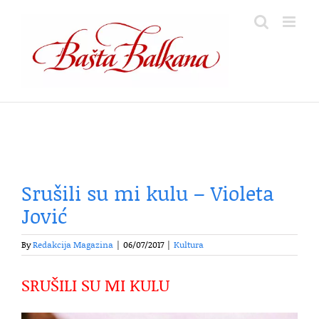
Skip
to
content
Srušili su mi kulu – Violeta
Jović
By
Redakcija Magazina
|
06/07/2017
|
Kultura
SRUŠILI SU MI KULU