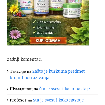
Zadnji komentari
Танасије
на
Zašto je kurkuma predmet
brojnih istraživanja
Шумaдинaц
на
Šta je svest i kako nastaje
Profesor
на
Šta je svest i kako nastaje