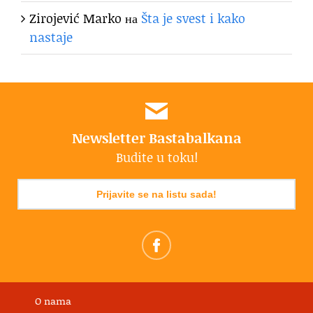
Zirojević Marko
на
Šta je svest i kako
nastaje
Newsletter Bastabalkana
Budite u toku!
Prijavite se na listu sada!
O nama