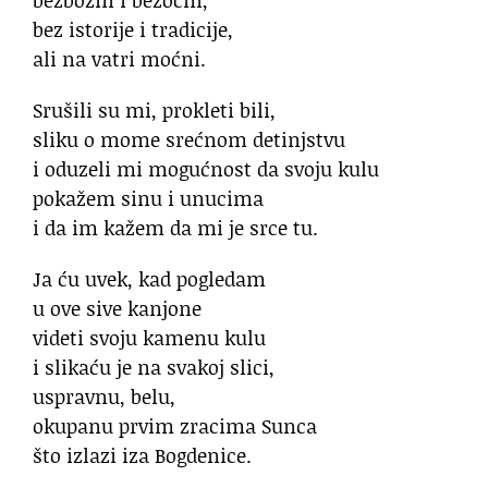
bez istorije i tradicije,
ali na vatri moćni.
Srušili su mi, prokleti bili,
sliku o mome srećnom detinjstvu
i oduzeli mi mogućnost da svoju kulu
pokažem sinu i unucima
i da im kažem da mi je srce tu.
Ja ću uvek, kad pogledam
u ove sive kanjone
videti svoju kamenu kulu
i slikaću je na svakoj slici,
uspravnu, belu,
okupanu prvim zracima Sunca
što izlazi iza Bogdenice.