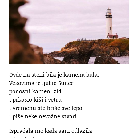
Ovde na steni bila je kamena kula.
Vekovima je ljubio Sunce
ponosni kameni zid
i prkosio kiši i vetru
i vremenu što briše sve lepo
i piše neke nevažne stvari.
Ispraćala me kada sam odlazila