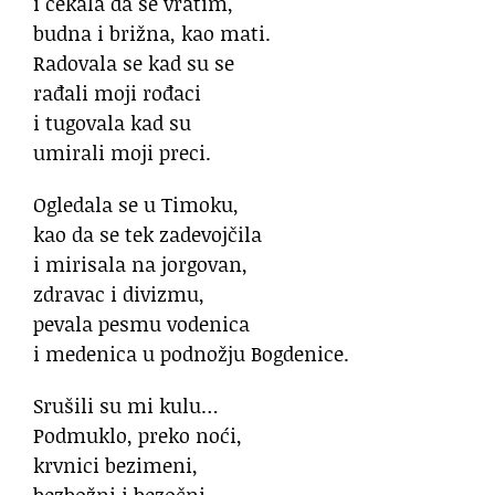
i čekala da se vratim,
budna i brižna, kao mati.
Radovala se kad su se
rađali moji rođaci
i tugovala kad su
umirali moji preci.
Ogledala se u Timoku,
kao da se tek zadevojčila
i mirisala na jorgovan,
zdravac i divizmu,
pevala pesmu vodenica
i medenica u podnožju Bogdenice.
Srušili su mi kulu…
Podmuklo, preko noći,
krvnici bezimeni,
bezbožni i bezočni,