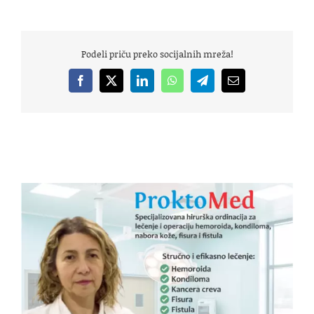
Podeli priču preko socijalnih mreža!
Facebook
X
LinkedIn
WhatsApp
Telegram
Email