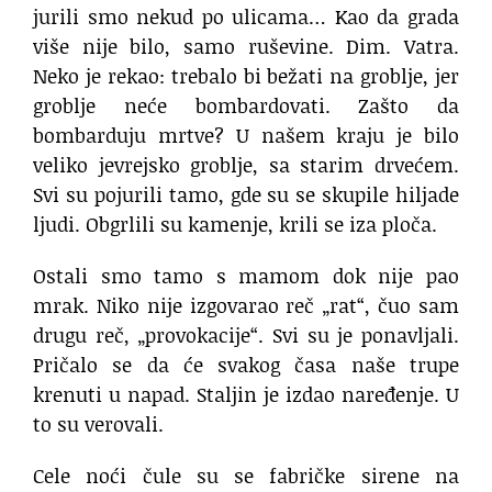
jurili smo nekud po ulicama… Kao da grada
više nije bilo, samo ruševine. Dim. Vatra.
Neko je rekao: trebalo bi bežati na groblje, jer
groblje neće bombardovati. Zašto da
bombarduju mrtve? U našem kraju je bilo
veliko jevrejsko groblje, sa starim drvećem.
Svi su pojurili tamo, gde su se skupile hiljade
ljudi. Obgrlili su kamenje, krili se iza ploča.
Ostali smo tamo s mamom dok nije pao
mrak. Niko nije izgovarao reč „rat“, čuo sam
drugu reč, „provokacije“. Svi su je ponavljali.
Pričalo se da će svakog časa naše trupe
krenuti u napad. Staljin je izdao naređenje. U
to su verovali.
Cele noći čule su se fabričke sirene na