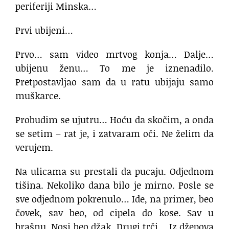
periferiji Minska…
Prvi ubijeni…
Prvo… sam video mrtvog konja… Dalje…
ubijenu ženu… To me je iznenadilo.
Pretpostavljao sam da u ratu ubijaju samo
muškarce.
Probudim se ujutru… Hoću da skočim, a onda
se setim – rat je, i zatvaram oči. Ne želim da
verujem.
Na ulicama su prestali da pucaju. Odjednom
tišina. Nekoliko dana bilo je mirno. Posle se
sve odjednom pokrenulo… Ide, na primer, beo
čovek, sav beo, od cipela do kose. Sav u
brašnu. Nosi beo džak. Drugi trči… Iz džepova