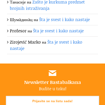
Танасије
на
Zašto je kurkuma predmet
brojnih istraživanja
Шумaдинaц
на
Šta je svest i kako nastaje
Profesor
на
Šta je svest i kako nastaje
Zirojević Marko
на
Šta je svest i kako
nastaje
Newsletter Bastabalkana
Budite u toku!
Prijavite se na listu sada!