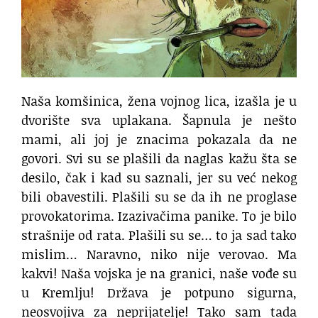
Naša komšinica, žena vojnog lica, izašla je u
dvorište sva uplakana. Šapnula je nešto
mami, ali joj je znacima pokazala da ne
govori. Svi su se plašili da naglas kažu šta se
desilo, čak i kad su saznali, jer su već nekog
bili obavestili. Plašili su se da ih ne proglase
provokatorima. Izazivačima panike. To je bilo
strašnije od rata. Plašili su se… to ja sad tako
mislim… Naravno, niko nije verovao. Ma
kakvi! Naša vojska je na granici, naše vođe su
u Kremlju! Država je potpuno sigurna,
neosvojiva za neprijatelje! Tako sam tada