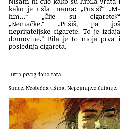
Nisam ni čuo kako su lupila vrata i
kako je ušla mama: „Pušiš?“ „M-
hm…“ „Čije su cigarete?“
„Nemačke.“ „Pušiš, pa još
neprijateljske cigarete. To je izdaja
domovine.“ Bila je to moja prva i
poslednja cigareta.
Jutro prvog dana rata…
Sunce. Neobična tišina. Nepojmljivo ćutanje.