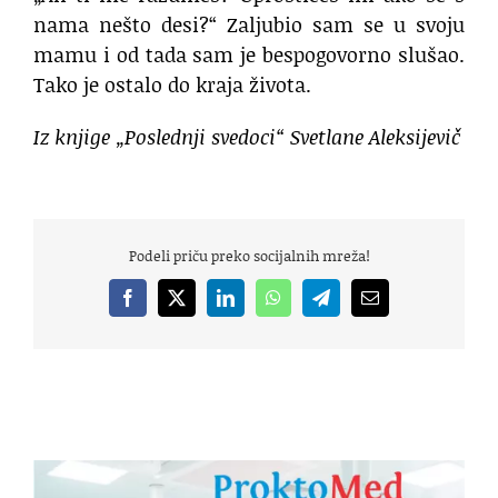
nama nešto desi?“ Zaljubio sam se u svoju
mamu i od tada sam je bespogovorno slušao.
Tako je ostalo do kraja života.
Iz knjige „Poslednji svedoci“ Svetlane Aleksijevič
Podeli priču preko socijalnih mreža!
Facebook
X
LinkedIn
WhatsApp
Telegram
Email