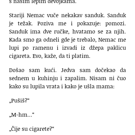
s našim lepim devojkama.
Stariji Nemac vuče nekakav sanduk. Sanduk
je težak. Poziva me i pokazuje: pomozi.
Sanduk ima dve ručke, hvatamo se za njih.
Kada smo ga odneli gde je trebalo, Nemac me
lupi po ramenu i izvadi iz džepa paklicu
cigareta. Evo, kaže, da ti platim.
Došao sam kući. Jedva sam dočekao da
sednem u kuhinju i zapalim. Nisam ni čuo
kako su lupila vrata i kako je ušla mama:
„Pušiš?“
„M-hm…“
„Čije su cigarete?“