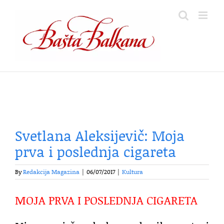
Skip
to
content
Svetlana Aleksijevič: Moja
prva i poslednja cigareta
By
Redakcija Magazina
|
06/07/2017
|
Kultura
MOJA PRVA I POSLEDNJA CIGARETA