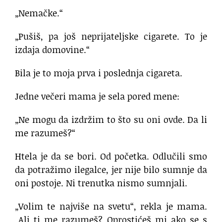
„Nemačke.“
„Pušiš, pa još neprijateljske cigarete. To je
izdaja domovine.“
Bila je to moja prva i poslednja cigareta.
Jedne večeri mama je sela pored mene:
„Ne mogu da izdržim to što su oni ovde. Da li
me razumeš?“
Htela je da se bori. Od početka. Odlučili smo
da potražimo ilegalce, jer nije bilo sumnje da
oni postoje. Ni trenutka nismo sumnjali.
„Volim te najviše na svetu“, rekla je mama.
„Ali ti me razumeš? Oprostićeš mi ako se s