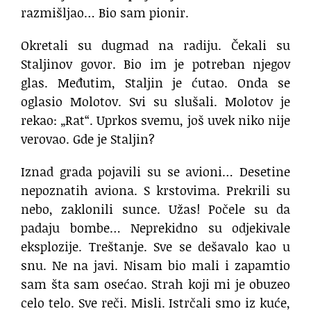
razmišljao… Bio sam pionir.
Okretali su dugmad na radiju. Čekali su
Staljinov govor. Bio im je potreban njegov
glas. Međutim, Staljin je ćutao. Onda se
oglasio Molotov. Svi su slušali. Molotov je
rekao: „Rat“. Uprkos svemu, još uvek niko nije
verovao. Gde je Staljin?
Iznad grada pojavili su se avioni… Desetine
nepoznatih aviona. S krstovima. Prekrili su
nebo, zaklonili sunce. Užas! Počele su da
padaju bombe… Neprekidno su odjekivale
eksplozije. Treštanje. Sve se dešavalo kao u
snu. Ne na javi. Nisam bio mali i zapamtio
sam šta sam osećao. Strah koji mi je obuzeo
celo telo. Sve reči. Misli. Istrčali smo iz kuće,