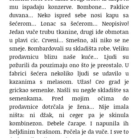
mu ispadaju konzerve. Bombone… Paklice
duvana… Neko ispred sebe nosi kapu sa
šećerom… Lonac sa šećerom… Neopisivo!
Jedan vuče trubu tkanine, drugi ide obmotan
u plavi cic. Crveni… Smešno, ali niko se ne
smeje. Bombardovali su skladišta robe. Veliku
prodavnicu blizu naše kuće… Ljudi su
požurili da pouzimaju ono što je preostalo. U
fabrici šećera nekoliko ljudi se udavilo u
kazanima s melasom. Užas! Ceo grad je
grickao semenke. Našli su negde skladište sa
semenkama. Pred mojim očima do
prodavnice dotrčala je žena… Nije imala
ništa: ni džak, ni ceger pa je skinula
kombinezon. Debele čarape. I napunila ih
heljdinim brašnom. Počela je da vuče. I sve to