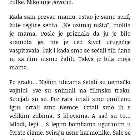
ćutke. Niko nije govorio.
Kada sam pozvao mamu, ostao je samo senf,
žute teglice senfa. „Ne uzimaj ništa“, molila
je mama. Posle je priznala da ju je bilo
sramota jer me je ceo život drugačije
vaspitavala. Čak i kada smo se sećali tih dana
ni za čim nismo žalili. Takva je bila moja
mama.
Po gradu… Našim ulicama šetali su nemački
vojnici. Sve su snimali na filmsku traku.
Smejali su se. Pre rata imali smo omiljenu
igru: crtali smo Nemce. Crtali smo ih s
velikim zubima. S kljovama. A sad su tu…
Mladi, lepi… S lepim bombama uguranim u
čvrste čizme. Sviraju usne harmonike. Šale se