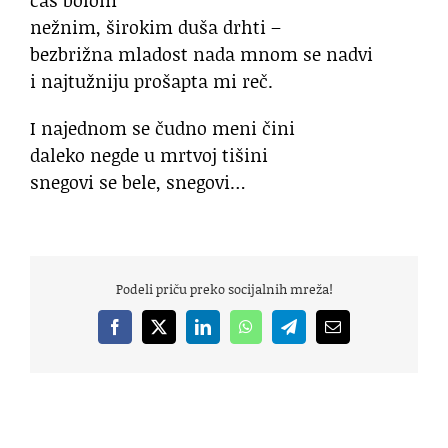
nežnim, širokim duša drhti –
bezbrižna mladost nada mnom se nadvi
i najtužniju prošapta mi reč.
I najednom se čudno meni čini
daleko negde u mrtvoj tišini
snegovi se bele, snegovi…
Podeli priču preko socijalnih mreža!
Facebook
X
LinkedIn
WhatsApp
Telegram
Email