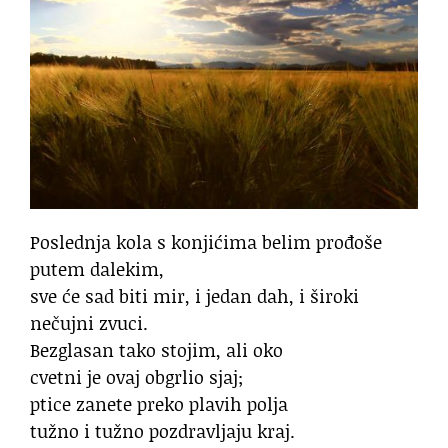
Poslednja kola s konjićima belim prođoše
putem dalekim,
sve će sad biti mir, i jedan dah, i široki
nečujni zvuci.
Bezglasan tako stojim, ali oko
cvetni je ovaj obgrlio sjaj;
ptice zanete preko plavih polja
tužno i tužno pozdravljaju kraj.