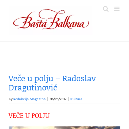
Skip
to
content
Veče u polju – Radoslav
Dragutinović
By
Redakcija Magazina
|
06/26/2017
|
Kultura
VEČE U POLJU