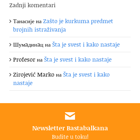
Zadnji komentari
Танасије
на
Zašto je kurkuma predmet
brojnih istraživanja
Шумaдинaц
на
Šta je svest i kako nastaje
Profesor
на
Šta je svest i kako nastaje
Zirojević Marko
на
Šta je svest i kako
nastaje
Newsletter Bastabalkana
Budite u toku!