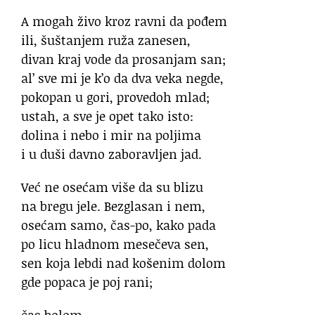
A mogah živo kroz ravni da pođem
ili, šuštanjem ruža zanesen,
divan kraj vode da prosanjam san;
al’ sve mi je k’o da dva veka negde,
pokopan u gori, provedoh mlad;
ustah, a sve je opet tako isto:
dolina i nebo i mir na poljima
i u duši davno zaboravljen jad.
Već ne osećam više da su blizu
na bregu jele. Bezglasan i nem,
osećam samo, čas-po, kako pada
po licu hladnom mesečeva sen,
sen koja lebdi nad košenim dolom
gde popaca je poj rani;
čas bolom