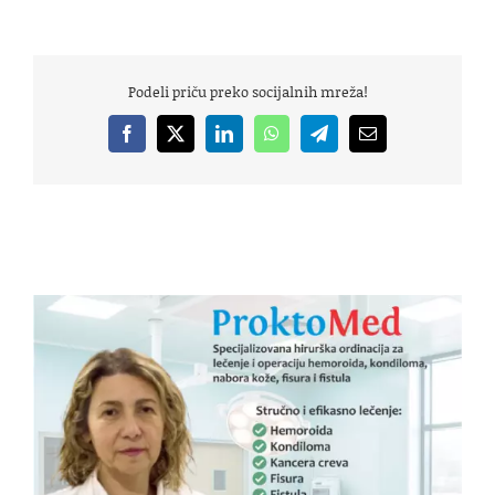
Podeli priču preko socijalnih mreža!
Facebook
X
LinkedIn
WhatsApp
Telegram
Email