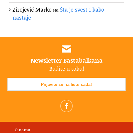
Zirojević Marko
на
Šta je svest i kako
nastaje
Newsletter Bastabalkana
Budite u toku!
Prijavite se na listu sada!
O nama