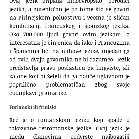
Ovaj jezik pripada indoevropskoj porodici
jezika, a autentičan je po tome što se govori
na Pirinejskom poluostrvu i veoma je sličan
kombinaciji francuskog i španskog jezika.
Oko 700.000 ljudi govori ovim jezikom, a
interesatna je činjenica da iako i Francuzima
i Špancima liči na njihove jezike, nijedan ga
od ovih dvaju govornika ne bi razumeo. Jezik
predstavlja pravu poslasticu za lingviste, ali
za one koji bi želeli da ga nauče uglavnom je
poprilično problematičan zbog svoje
čudnjikave gramatike.
Furlanski ili friulski
Reč je o romanskom jeziku koji spade u
takozvane retromanske jezike. Ovaj jezik je
među članovima podvrste najbogatiji