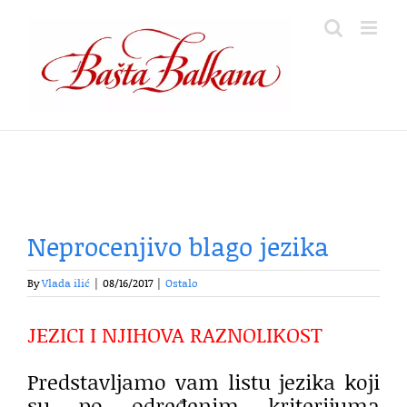
Skip
to
content
Neprocenjivo blago jezika
By
Vlada ilić
|
08/16/2017
|
Ostalo
JEZICI I NJIHOVA RAZNOLIKOST
Predstavljamo vam listu jezika koji
su po određenim kriterijuma