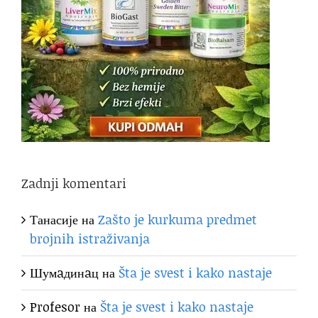
Zadnji komentari
Танасије
на
Zašto je kurkuma predmet
brojnih istraživanja
Шумaдинaц
на
Šta je svest i kako nastaje
Profesor
на
Šta je svest i kako nastaje