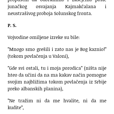
junačkog osvajanja Kajmakčalana i
neustrašivog proboja Solunskog fronta.
P. S.
Vojvodine omiljene izreke su bile:
”Mnogo smo grešili i zato nas je Bog kaznio!”
(tokom povlačenja u Valoni),
”Gde svi ostali, tu i moja porodica” (ništa nije
hteo da učini da na ma kakav način pomogne
svojim najbližima tokom povlačenja iz Srbije
preko albanskih planina),
”Ne tražim ni da me hvalite, ni da me
kudite”,