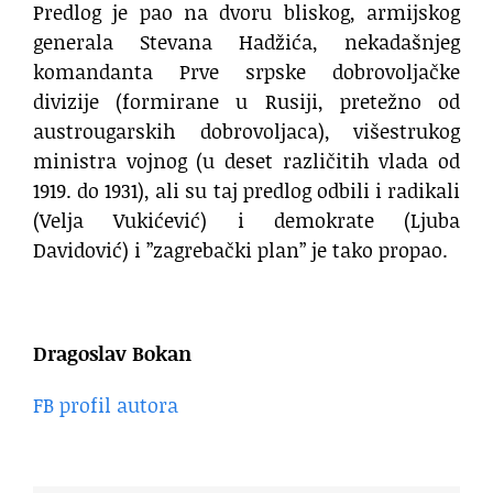
Predlog je pao na dvoru bliskog, armijskog
generala Stevana Hadžića, nekadašnjeg
komandanta Prve srpske dobrovoljačke
divizije (formirane u Rusiji, pretežno od
austrougarskih dobrovoljaca), višestrukog
ministra vojnog (u deset različitih vlada od
1919. do 1931), ali su taj predlog odbili i radikali
(Velja Vukićević) i demokrate (Ljuba
Davidović) i ”zagrebački plan” je tako propao.
Dragoslav Bokan
FB profil autora