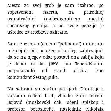
Mesto za svoj grob je sam izabrao, po
sopstvenom nacrtu, na prirodnoj
osmatračnici (najuzdignutijem mestu)
čačanskog groblja, a od svoje penzije je
uštedeo za troškove sahrane.
Sam je izabrao (običnu ”pohodnu”) uniformu
u kojoj će biti položen u kovčeg, zahtevajući
da se na njegov odar postavi ona sablja koju
je dobio na dar (1898, kao đeneralštabni
potpukovnik) od svojih oficira, kao
komandant Šestog puka.
Na sahrani su služili patrijarh Dimitrije i
vojvodin rođeni brat, vladika žički Jefrem
Bojović (moskovski đak, učeni episkop i
profesor bogoslovije, naslednik Nikolaja