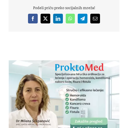
Podeli priču preko socijalnih mreža!
Facebook
X
LinkedIn
WhatsApp
Telegram
Email