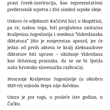
pravi čovek-institucija, kao reprezentativni
predstavnik srpstva i živi simbol srpske ideje.
Uskoro će odjeknuti Račićevi hici u Skupštini,
pa će, nakon toga, biti proglašena unitarna
Kraljevina Jugoslavija i uvedena ”Vidovdanska
diktatura” (što je svojevrstan apsurd, jer će
jedan od prvih aktova te kralj Aleksandrove
diktature biti upravo – ukidanje Vidovdana
kao državnog praznika, da se ne bi ljutila
naša hrvatsko-slovenačka razbraća).
Stvaranje Kraljevine Jugoslavije (u oktobru
1929-te) vojvoda Stepa nije dočekao.
Umro je pre toga, u proleće iste godine, u
Čačku.