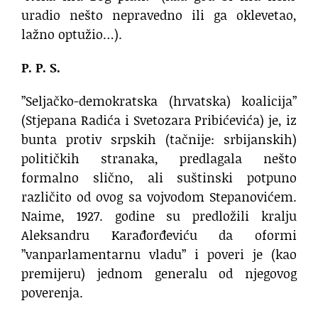
uradio nešto nepravedno ili ga oklevetao,
lažno optužio…).
P. P. S.
”Seljačko-demokratska (hrvatska) koalicija”
(Stjepana Radića i Svetozara Pribićevića) je, iz
bunta protiv srpskih (tačnije: srbijanskih)
političkih stranaka, predlagala nešto
formalno slično, ali suštinski potpuno
različito od ovog sa vojvodom Stepanovićem.
Naime, 1927. godine su predložili kralju
Aleksandru Karađorđeviću da oformi
”vanparlamentarnu vladu” i poveri je (kao
premijeru) jednom generalu od njegovog
poverenja.