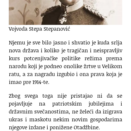
Vojvoda Stepa Stepanović
Njemu je sve bilo jasno i shvatio je kuda srlja
nova država i koliko je tragičan i neispravljiv
kurs potcenjivačke politike režima prema
narodu koji je podneo onolike žrtve u Velikom
ratu, a za nagradu izgubio i ona prava koja je
imao pre 1914-te.
Zbog svega toga nije pristajao ni da se
pojavljuje na patriotskim jubilejima i
državnim svečanostima, ne želeći da izigrava
ukras i maskotu nekim novim gospodarima
njegove izdane i ponižene Otadžbine.