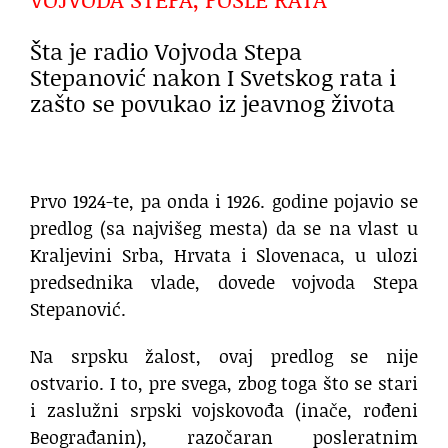
Šta je radio Vojvoda Stepa
Stepanović nakon I Svetskog rata i
zašto se povukao iz jeavnog života
Prvo 1924-te, pa onda i 1926. godine pojavio se
predlog (sa najvišeg mesta) da se na vlast u
Kraljevini Srba, Hrvata i Slovenaca, u ulozi
predsednika vlade, dovede vojvoda Stepa
Stepanović.
Na srpsku žalost, ovaj predlog se nije
ostvario. I to, pre svega, zbog toga što se stari
i zaslužni srpski vojskovođa (inače, rođeni
Beograđanin), razočaran posleratnim