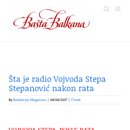
Skip
to
content
Šta je radio Vojvoda Stepa
Stepanović nakon rata
By
Redakcija Magazina
|
08/06/2017
|
Čovek
VOJVODA STEPA, POSLE RATA