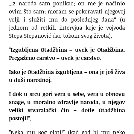
„Iz naroda sam ponikao; on me je načinio
ovim što sam; moram se pokoravati njegovoj
volji i služiti mu do poslednjeg dana“ (u
jednom od retkih intervjua koje je vojvoda
Stepa Stepanović dao tokom svog života),
”
Izgubljena Otadžbina – uvek je Otadžbina.
Pregaženo carstvo – uvek je carstvo.
Iako je Otadžbina izgubljena – ona je još živa
u duši narodnoj.
I dok u srcu gori vera u sebe, vera u obnovu
snage, u moralno zdravlje naroda, u njegov
veliki stvaralački čin – dotle Otadžbina
postoji!
”,
”Neka mu Bog plati!” (kad god bi mu neko