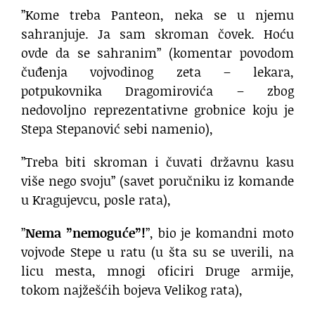
”Kome treba Panteon, neka se u njemu
sahranjuje. Ja sam skroman čovek. Hoću
ovde da se sahranim” (komentar povodom
čuđenja vojvodinog zeta – lekara,
potpukovnika Dragomirovića – zbog
nedovoljno reprezentativne grobnice koju je
Stepa Stepanović sebi namenio),
”Treba biti skroman i čuvati državnu kasu
više nego svoju” (savet poručniku iz komande
u Kragujevcu, posle rata),
”
Nema ”nemoguće”!
”, bio je komandni moto
vojvode Stepe u ratu (u šta su se uverili, na
licu mesta, mnogi oficiri Druge armije,
tokom najžešćih bojeva Velikog rata),