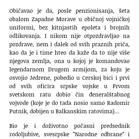
Običavao je da, posle penzionisanja, šeta
obalom Zapadne Morave u običnoj vojničkoj
uniformi, bez kitnjastih epoleta i brojnih
odlikovanja. I nikom nije otpozdravljao na
pozdrave, nem i dalek od svih praznih priča,
kao da je i time hteo da kaže da to nije više
njegova zemlja, ona u kojoj je komandovao
legendarnom Drugom armijom, za koju je
osvojio Jedrene, pobedio u Cerskoj bici i prvi
od svih oficira srpske vojske u Prvom
svetskom ratu dobio čin đeneralštabnog
vojvode (koje je do tada nosio samo Radomir
Putnik, dobijen u Balkanskim ratovima)…
Bio je i doživotno počasni predsednik
rodoljubive, svesrpske ”Narodne odbrane” i