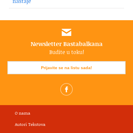
nastaje
Newsletter Bastabalkana
Budite u toku!
Prijavite se na listu sada!
O nama
Autori Tekstova