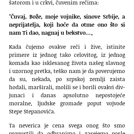
šatorom i u crkvi, čuvenim rečima:
”
Čuvaj, Bože, moje vojnike, sinove Srbije, a
neprijatelja, koji hoće da otme ono što si
nam Ti dao, nagnaj u bekstvo…
„
Kada čujemo ovakve reči i žive, istinite
primere iz jednog tako celovitog, iz jednog
komada kao isklesanog života našeg slavnog
i uzornog pretka, teško nam je da poverujemo
da su, nekada, po srpskoj zemlji zaista
hodali, marširali, molili se i borili ovakvi div-
junaci i danas apsolutno nepostojeće
moralne, ljudske gromade poput vojvode
Stepe Stepanovića.
Ta neverica je cena svega onog što smo
propustili da odbranimo i zasejemo posle