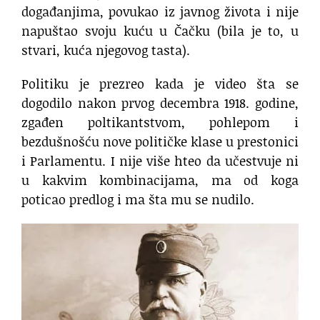
događanjima, povukao iz javnog života i nije
napuštao svoju kuću u Čačku (bila je to, u
stvari, kuća njegovog tasta).
Politiku je prezreo kada je video šta se
dogodilo nakon prvog decembra 1918. godine,
zgađen poltikantstvom, pohlepom i
bezdušnošću nove političke klase u prestonici
i Parlamentu. I nije više hteo da učestvuje ni
u kakvim kombinacijama, ma od koga
poticao predlog i ma šta mu se nudilo.