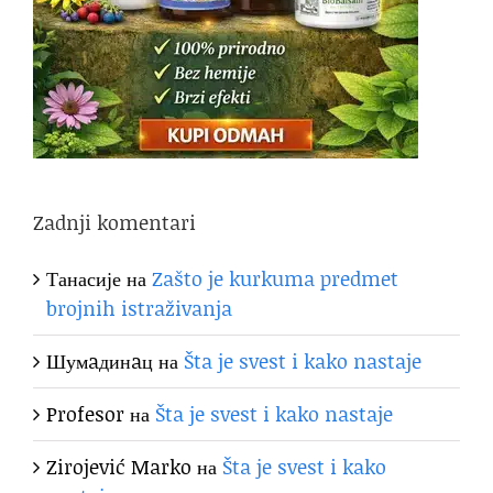
Zadnji komentari
Танасије
на
Zašto je kurkuma predmet
brojnih istraživanja
Шумaдинaц
на
Šta je svest i kako nastaje
Profesor
на
Šta je svest i kako nastaje
Zirojević Marko
на
Šta je svest i kako