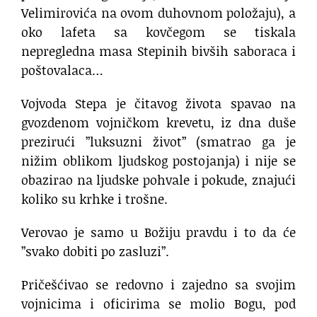
Velimirovića na ovom duhovnom položaju), a
oko lafeta sa kovčegom se tiskala
nepregledna masa Stepinih bivših saboraca i
poštovalaca…
Vojvoda Stepa je čitavog života spavao na
gvozdenom vojničkom krevetu, iz dna duše
prezirući ”luksuzni život” (smatrao ga je
nižim oblikom ljudskog postojanja) i nije se
obazirao na ljudske pohvale i pokude, znajući
koliko su krhke i trošne.
Verovao je samo u Božiju pravdu i to da će
”svako dobiti po zasluzi”.
Pričešćivao se redovno i zajedno sa svojim
vojnicima i oficirima se molio Bogu, pod